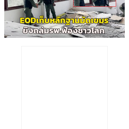
•
Good health & Well-being
•
Green Innovation & SD
•
Management & HR
•
MGR Live
•
Infographic
•
การเมือง
•
ท่องเที่ยว
•
กีฬา
•
ต่างประเทศ
•
Special Scoop
•
เศรษฐกิจ-ธุรกิจ
•
จีน
•
ชุมชน-คุณภาพชีวิต
•
อาชญากรรม
•
Motoring