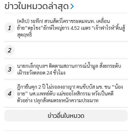
อำเภอที่จังหวัดสุรินทร์ ประกาศให้เป็นเขตให้ความช่วยเหลือ
4,998
ข่าวในหมวดล่าสุด
ปะทะหนักหลายแนวรบ
ฉุกเฉิน จากที่เกิดความขัดแย้งชายแดน จนนำมาสู่การเปิดฉาก
ปะทะกันด้วยอาวุธหนักที่ผ่านมา ตั้งแต่วันที่ 24 ก.ค. 2568 มาถึง
นอภ.เมืองตราดนำหน่วยงานพื้นที่
(คลิป) ระทึก! สวนสัตว์โคราชระดมจนท. เคลื่อน
1
ทำความเข้าใจชาวบ้านกัมพูชา ลด
ย้าย“ตะโขง”ยักษ์ใหญ่ยาว 4.52 เมตร "เจ้าฟาโรห์"ดิ้นสู้
วันที่ 28 ก.ค. 68 หลังจากมีการเจรจาหยุดยิงเกิดขึ้น พบว่ามี
สุดฤทธิ์
การเผาแก้ปัญหาไฟป่าเทือกเขา
กระสุนปืนใหญ่ของกัมพูชาตกลงมาในพื้นที่ใกล้ชุมชน หมู่บ้าน
342
บรรทัด
เบื้องต้นกว่า 140 ลูก ตกลงในพื้นที่สร้างความเสียหายให้กับ
2
ชุมชน บ้านเรือนราษฎร ที่สาธารณะ เช่น วัด กว่า 10 แห่ง แต่
ไม่มีผู้เสียชีวิต โดยทางอำเภอ เจ้าหน้าที่เร่งสำรวจความเสียหายที่
นายกเล็กอุบลฯ ติดตามสถานการณ์น้ำมูล สั่งยกระดับ
3
เกิดขึ้นอย่างเร่งด่วนในขณะนี้
เฝ้าระวังตลอด 24 ชั่วโมง
ฎีกายืนคุก 2 ปี ไม่รอลงอาญา! คนขับบัส มข. ชน “น้อง
4
อาย” นศ.แพทย์ดับ แม่ขออโหสิกรรม หวังเป็นคดี
ตัวอย่าง ปลุกสังคมตระหนักความประมาท
ข่าวอื่นในหมวด