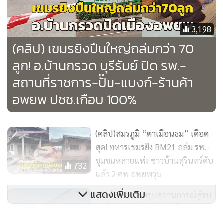
ฐานยังบ้านเรือนของประชาชนที่ได้รับความเสียหายในพื้นที่
อำเภอพนมดงรักทั้งหมดด้วย
3,198
(คลิป) เขมรยิงปืนใหญ่ถล่มกว่า 70
ลูก! อ.บ้านกรวด บุรีรัมย์ ปิด รพ.-
สถานที่ราชการ-ปั๊ม-แบงก์-ร้านค้า
อพยพ ปชช.เกือบ 100%
(คลิป)สมรภูมิ “ตาเมือนธม” เดือด
สุด! ทหารเขมรยิง BM21 ถล่ม รพ.-
ชุมชนหลายแห่ง ชาวบ้านสุรินทร์ดับ
732
แล้ว 2 ศพ อพยพวุ่น
ทั้งนี้ เพื่อเก็บรวบรวมเป็นพยานหลักฐานที่จะนำเสนอต่อเจ้า
แสดงเพิ่มเติม
กองทัพภาค 2 สรุปสถานการณ์สู้รบ
หน้าที่ประชาคมโลกให้ได้รับทราบข้อเท็จจริงที่เกิดขึ้นจากการก
พบขีปนาวุธ “PHL-03” ในสนาม
ระทำของทหารกัมพูชา มีข้อมูลจากอำเภอพนมดงรัก ซึ่งเป็น
บินสำโรง จ.อุดรมีชัย กัมพูชา ยัง