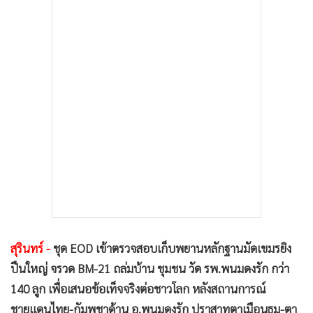
•
เกม
•
วิทยาศาสตร์
•
SMEs
•
หุ้น
•
อินโดจีน
•
กองทุนรวม
•
Celeb Online
•
Factcheck
•
ญี่ปุ่น
•
News1
•
Gotomanager
สุรินทร์ -
ชุด EOD เข้าตรวจสอบเก็บพยานหลักฐานมัดเขมรยิง
ปืนใหญ่ จรวด BM-21 ถล่มบ้าน ชุมชน วัด รพ.พนมดงรัก กว่า
140 ลูก เพื่อเสนอข้อเท็จจริงต่อชาวโลก หลังสถานการณ์
ชายแดนไทย-กัมพูชาด้าน อ.พนมดงรัก ปราสาทตาเมือนธม-ตา