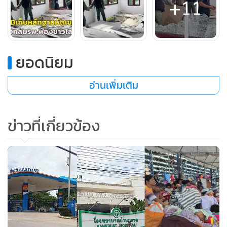
+11
ยอดนิยม
ในช่วงบ่ายเดียววันนี้ เวลา 16.00 น. นายอำเภอพนมดงรัก ผู้
กำกับการ สภ.ดงรัก เจ้าหน้าที่ทหาร ได้นำชุดเก็บกู้วัตถุระเบิด
อ่านเพิ่มเติม
หรือ EOD จากหน่วยเก็บกู้วัตถุระเบิด ตำรวจภูธรจังหวัดสุรินทร์
ลงตรวจสอบพิสูจน์ทราบบริเวณจุดกระสุนตกในโรงพยาบาล
อำเภอพนมดงรัก ซึ่งได้รับความเสียหายจากลูกกระสุนปืนใหญ่
ข่าวที่เกี่ยวข้อง
ของกัมพูชาตกลงมาจำนวน 3 ลูก สร้างความเสียหายแก่อาคาร
พังเสียหาย ส่งผลกระทบเป็นอย่างมาก จนต้องเคลื่อนย้ายผู้ป่วย
และเจ้าหน้าที่ แพทย์ พยาบาล ออกจากพื้นที่เร่งด่วนเพื่อความ
ปลอดภัย ถือเป็นหนึ่งในจุดที่แสดงให้เห็นชัดเจนของฝ่ายทหาร
กัมพูชาที่ยิงกระสุนปืนมุ่งหวังเข้าทำร้ายประชาชนพลเรือนผู้
บริสุทธิ์ รวมทั้งโรงพยาบาล ซึ่งไม่เคยมีประเทศไหนในโลกนี้ทำ
กัน พร้อมกันนี้ยังได้นำเจ้าหน้าที่ชุด EOD เข้าตรวจสอบเก็บหลัก