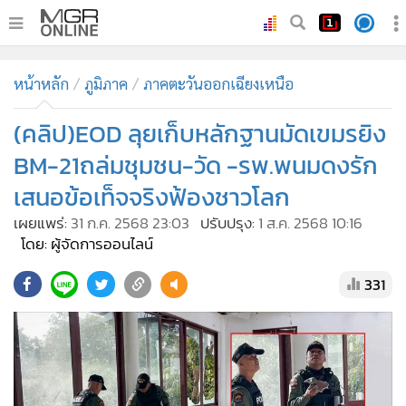
•
หน้าหลัก
หน้าหลัก
ภูมิภาค
ภาคตะวันออกเฉียงเหนือ
•
ทันเหตุการณ์
•
(คลิป)EOD ลุยเก็บหลักฐานมัดเขมรยิง
ภาคใต้
•
ภูมิภาค
BM-21ถล่มชุมชน-วัด -รพ.พนมดงรัก
•
Online Section
เสนอข้อเท็จจริงฟ้องชาวโลก
•
บันเทิง
เผยแพร่:
31 ก.ค. 2568 23:03
ปรับปรุง:
1 ส.ค. 2568 10:16
•
ผู้จัดการรายวัน
โดย: ผู้จัดการออนไลน์
•
คอลัมนิสต์
331
•
ละคร
•
CbizReview
•
Cyber BIZ
•
ผู้จัดกวน