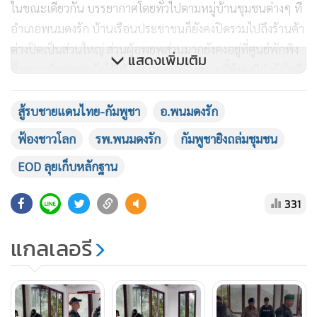
ในขณะเดียวกัน บรรยากาศโดยทั่วไปตามหมู่บ้านชุมชนต่างๆ ที่
อำเภอพนมดงรัก บ้านเรือนประชาชนก็ยังคงปิดรวมไปถึงร้านค้า
ต่างปิดเป็นส่วนใหญ่ ส่วนผู้อพยพส่วนมากยังคงอยู่ที่ศูนย์พักพิง
แสดงเพิ่มเติม
ชั่วคราวที่ทางการจัดไว้ให้ โดยผู้อพยพในขณะนี้ยังคงมีกำลังใจที่
ดีส่วนมากอยากจะกลับเข้าบ้านแต่ต้องรอคำสั่งจากเจ้าหน้าที่
เพื่อความปลอดภัย แต่มีบางรายกลับเข้าบ้านเนื่องจากเป็นห่วง
สู้รบชายแดนไทย-กัมพูชา
อ.พนมดงรัก
สัตว์เลี้ยง ซึ่งได้เปิดเผยต่อผู้สื่อข่าวว่า มีความมั่นใจเหตุการณ์สู้รบ
ฟ้องชาวโลก
รพ.พนมดงรัก
กัมพูชายิงถล่มชุมชน
จะสงบลง แต่ถ้ามีเหตุการณ์รุนแรงอีกครั้งก็พร้อมอพยพกลับไป
EOD ลุยเก็บหลักฐาน
ที่ศูนย์พักพิงโดยทันที
331
แกลเลอรี