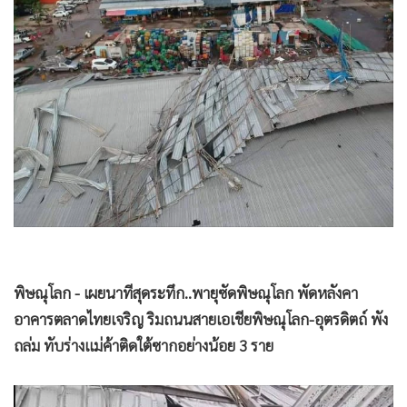
•
Good health & Well-being
•
Green Innovation & SD
•
Management & HR
•
MGR Live
•
Infographic
•
การเมือง
•
ท่องเที่ยว
•
กีฬา
•
ต่างประเทศ
•
Special Scoop
พิษณุโลก - เผยนาทีสุดระทึก..พายุซัดพิษณุโลก พัดหลังคา
•
เศรษฐกิจ-ธุรกิจ
อาคารตลาดไทยเจริญ ริมถนนสายเอเชียพิษณุโลก-อุตรดิตถ์ พัง
ถล่ม ทับร่างแม่ค้าติดใต้ซากอย่างน้อย 3 ราย
•
จีน
•
ชุมชน-คุณภาพชีวิต
•
อาชญากรรม
•
Motoring