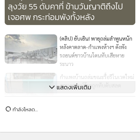
เจอศพ กระท่อมพังทั้งหลัง
(คลิป) ยับเยิน! พายุถล่มลำพูนหนัก
หลังคาตลาด-กำแพงห้างฯ ดังพัง
รถยนต์ชาวบ้านโดนทับเสียหาย
ระนาว
กำแพงบ้านถล่มขณะรื้อรีโนเวตใหม่
สาวเคราะห์ร้ายถูกทับดับสลด
แสดงเพิ่มเติม
กำลังโหลด...
(คลิป)“คลองขลุง”อ่วมหนัก!พายุฤดู
ร้อนถล่ม หลังคาปลิว-โครงเหล็กโค่น
ทับรถจอดข้างทาง เสียหายยับ