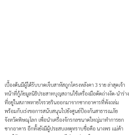
เบื้องต้นมีผู้ได้รับบาดเจ็บสาหัสถูกโครงหลังคา 3 ราย ล่าสุดเจ้า
หน้าที่กู้ภัยมูลนิธิประสาทบุญสถานใช้เครื่องมือตัดถ่างงัด-นำร่าง
ที่อยู่ในสภาพหายใจรวยรินออกมาจากซากอาคารที่พังถล่ม
พร้อมกับเร่งขอการสนับสนุนไปยังศูนย์ป้องกันสาธารณภัย
จังหวัดพิษณุโลก เพื่อนำเครื่องจักรกลขนาดใหญ่มาทำการยก
ซากอาคาร อีกทั้งยังมีผู้ประสบเหตุทราบชื่อคือ นางพร แม่ค้า
ขายไส้กรอก อายุประมาณ 50 ปี ติดอยู่ภายใน
นอกจากนี้ พบว่าเสาไฟฟ้าบริเวณตลาดหักโค่นหลายต้น จึงต้อง