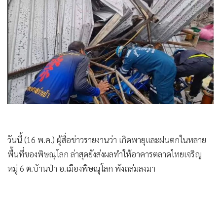
•
เกม
•
วิทยาศาสตร์
•
SMEs
•
หุ้น
•
อินโดจีน
•
กองทุนรวม
•
Celeb Online
•
Factcheck
วันนี้ (16 พ.ค.) ผู้สื่อข่าวรายงานว่า เกิดพายุและฝนตกในหลาย
•
ญี่ปุ่น
พื้นที่ของพิษณุโลก ล่าสุดยังส่งผลทำให้อาคารตลาดไทยเจริญ
•
News1
หมู่ 6 ต.บ้านป่า อ.เมืองพิษณุโลก พังถล่มลงมา
•
Gotomanager