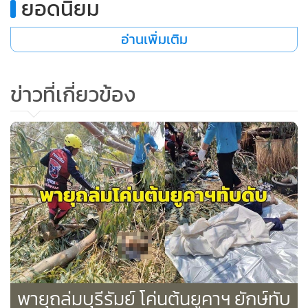
อ่านเพิ่มเติม
ข่าวที่เกี่ยวข้อง
พายุถล่มบุรีรัมย์ โค่นต้นยูคาฯ ยักษ์ทับ
ลุงวัย 55 ดับคาที่ ข้ามวันญาติถึงไป