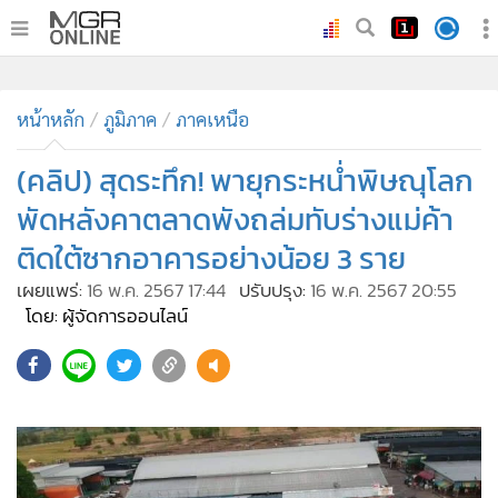
•
หน้าหลัก
หน้าหลัก
ภูมิภาค
ภาคเหนือ
•
ทันเหตุการณ์
•
(คลิป) สุดระทึก! พายุกระหน่ำพิษณุโลก
ภาคใต้
•
ภูมิภาค
พัดหลังคาตลาดพังถล่มทับร่างแม่ค้า
•
Online Section
ติดใต้ซากอาคารอย่างน้อย 3 ราย
•
บันเทิง
เผยแพร่:
16 พ.ค. 2567 17:44
ปรับปรุง:
16 พ.ค. 2567 20:55
•
ผู้จัดการรายวัน
โดย: ผู้จัดการออนไลน์
•
คอลัมนิสต์
3,648
•
ละคร
•
CbizReview
•
Cyber BIZ
•
ผู้จัดกวน