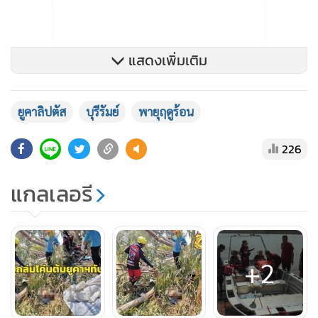
แสดงเพิ่มเติม
ยูคาลิปตัส
บุรีรัมย์
พายุฤดูร้อน
226
แกลเลอรี
+2