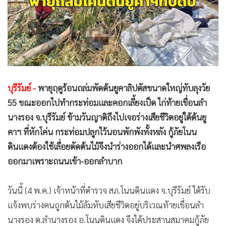
•
Good health & Well-being
•
Green Innovation & SD
•
Management & HR
•
MGR Live
•
Infographic
•
การเมือง
บุรีรัมย์ -
พายุฤดูร้อนถล่มพัดต้นยูคาลิปตัสขนาดใหญ่ทับลุงวัย
•
ท่องเที่ยว
55 ขณะออกไปทำกระท่อมและคอกเลี้ยงเป็ด ไก่ท้ายเขื่อนลำ
•
กีฬา
นางรอง จ.บุรีรัมย์ ข้ามวันญาติถึงไปเจอร่างเสียชีวิตอยู่ใต้ต้นยู
•
ต่างประเทศ
คาฯ ที่หักโค่น กระท่อมปลูกไว้นอนพักพังทั้งหลัง กู้ภัยโนน
•
Special Scoop
ดินแดงต้องใช้เลื่อยตัดต้นไม้จึงนำร่างออกได้และนำศพลงเรือ
•
เศรษฐกิจ-ธุรกิจ
ออกมาเพราะถนนเข้า-ออกลำบาก
•
จีน
•
ชุมชน-คุณภาพชีวิต
วันนี้ (4 พ.ค.) เจ้าหน้าที่ตำรวจ สภ.โนนดินแดง จ.บุรีรัมย์ ได้รับ
•
อาชญากรรม
แจ้งพบร่างคนถูกต้นไม้ล้มทับเสียชีวิตอยู่บริเวณท้ายเขื่อนลำ
•
Motoring
นางรอง ต.ลำนางรอง อ.โนนดินแดง จึงได้ประสานสมาคมกู้ภัย