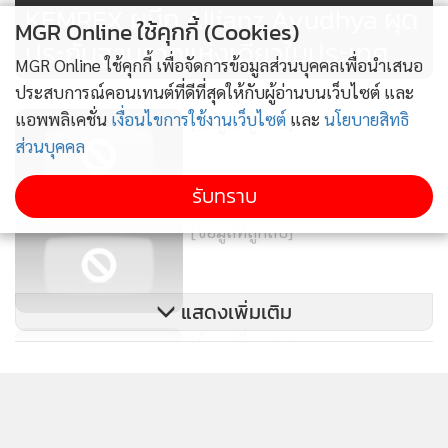
KEMREX ผนึก Allianz Ayudhya ผุด
MGR Online ใช้คุกกี้ (Cookies)
ตายเดินไปมาทำคอกไว้เลี้ยงเป็ด ไก่ อยู่ภายในสวนท้ายเขื่อนลำ
ประกันฐานรากแห่งเดียวในประเทศ
นางรอง พอตกเย็นก็เกิดพายุลมแรงมาก ตอนแรกไม่มีใครทราบ
MGR Online ใช้คุกกี้ เพื่อจัดการข้อมูลส่วนบุคคลเพื่อนำเสนอ
ว่านายสัญจะถูกต้นไม้ทับ กระทั่งเช้าอีกวันญาติจึงไปเดินตามหา
ประสบการณ์คอนเทนต์ที่ดีที่สุดให้กับผู้อ่านบนเว็บไซต์ และ
พบว่านายสัญถูกต้นไม้ทับเสียชีวิตแล้ว จึงได้แจ้งเจ้าหน้าที่ให้มา
แอพพลิเคชั่น
เงื่อนไขการใช้งานเว็บไซต์
และ
นโยบายสิทธิ
[ข้อมูลที่ถูกลบ]
ตรวจสอบ
ส่วนบุคคล
รับทราบ
จากนั้นหน่วยกู้ภัยโนนดินแดงจึงได้ช่วยกันใช้เลื่อยตัดต้นยูคาลิ
ปตัสที่ทับร่างผู้เสียชีวิตอยู่ออก โดยใช้เวลาประมาณ 30 นาทีจึง
[ข้อมูลที่ถูกลบ]
สามารถนำร่างนายสัญออกจากจุดเกิดเหตุได้ พนักงานสอบสวน
ได้ตรวจสอบสภาพศพเบื้องต้น และบันทึกภาพไว้เป็นหลักฐาน
แสดงเพิ่มเติม
ก่อนที่หน่วยกู้ภัยฯ จะนำร่างผู้เสียชีวิตลงเรือออกไปตรงจุดที่รถ
[ข้อมูลที่ถูกลบ]
จอดเพื่อส่งให้แพทย์ชันสูตรที่ รพ. และมอบร่างให้ญาตินำกลับ
ไปประกอบพิธีทางศาสนาต่อไป
ข่าวในหมวดล่าสุด
หวิดม้วย! วัยรุ่นยกพวกไล่ยิงกัน กระสุนเฉี่ยวคอลุงวัย 63