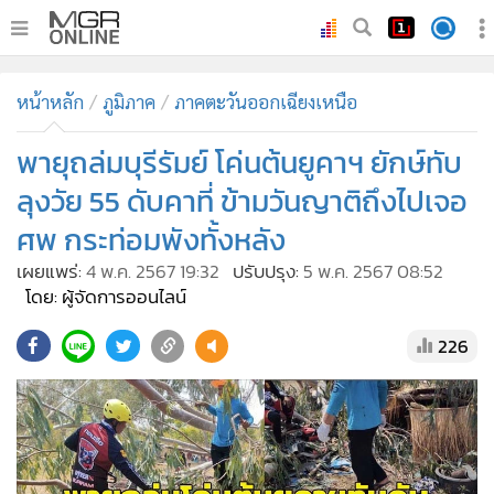
•
หน้าหลัก
หน้าหลัก
ภูมิภาค
ภาคตะวันออกเฉียงเหนือ
•
ทันเหตุการณ์
•
พายุถล่มบุรีรัมย์ โค่นต้นยูคาฯ ยักษ์ทับ
ภาคใต้
•
ภูมิภาค
ลุงวัย 55 ดับคาที่ ข้ามวันญาติถึงไปเจอ
•
Online Section
ศพ กระท่อมพังทั้งหลัง
•
บันเทิง
เผยแพร่:
4 พ.ค. 2567 19:32
ปรับปรุง:
5 พ.ค. 2567 08:52
•
ผู้จัดการรายวัน
โดย: ผู้จัดการออนไลน์
•
คอลัมนิสต์
226
•
ละคร
•
CbizReview
•
Cyber BIZ
•
ผู้จัดกวน