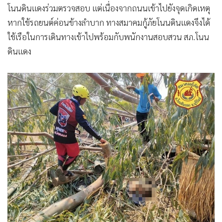
โนนดินแดงร่วมตรวจสอบ แต่เนื่องจากถนนเข้าไปยังจุดเกิดเหตุ
•
เกม
หากใช้รถยนต์ค่อนข้างลำบาก ทางสมาคมกู้ภัยโนนดินแดงจึงได้
•
วิทยาศาสตร์
ใช้เรือในการเดินทางเข้าไปพร้อมกับพนักงานสอบสวน สภ.โนน
•
SMEs
ดินแดง
•
หุ้น
•
อินโดจีน
•
กองทุนรวม
•
Celeb Online
•
Factcheck
•
ญี่ปุ่น
•
News1
•
Gotomanager