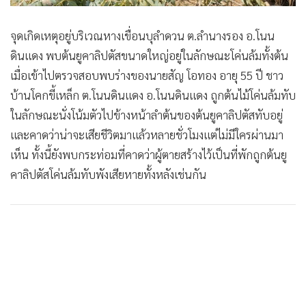
จุดเกิดเหตุอยู่บริเวณหางเขื่อนบุลำดวน ต.ลำนางรอง อ.โนน
ดินแดง พบต้นยูคาลิปตัสขนาดใหญ่อยู่ในลักษณะโค่นล้มทั้งต้น
เมื่อเข้าไปตรวจสอบพบร่างของนายสัญ โอทอง อายุ 55 ปี ชาว
บ้านโคกขี้เหล็ก ต.โนนดินแดง อ.โนนดินแดง ถูกต้นไม้โค่นล้มทับ
ในลักษณะนั่งโน้มตัวไปข้างหน้าลำต้นของต้นยูคาลิปตัสทับอยู่
และคาดว่าน่าจะเสียชีวิตมาแล้วหลายชั่วโมงแต่ไม่มีใครผ่านมา
เห็น ทั้งนี้ยังพบกระท่อมที่คาดว่าผู้ตายสร้างไว้เป็นที่พักถูกต้นยู
คาลิปตัสโค่นล้มทับพังเสียหายทั้งหลังเช่นกัน