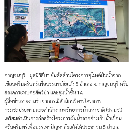
•
Good health & Well-being
•
Green Innovation & SD
•
Management & HR
•
MGR Live
•
Infographic
•
การเมือง
•
ท่องเที่ยว
•
กีฬา
•
ต่างประเทศ
กาญจนบุรี - มูลนิธิสืบฯ ยันคัดค้านโครงการอุโมงค์ผันน้ำจาก
•
Special Scoop
เขื่อนศรีนครินทร์เพื่อบรรเทาภัยแล้ง 5 อำเภอ จ.กาญจนบุรี หวั่น
•
เศรษฐกิจ-ธุรกิจ
ส่งผลกระทบต่อสัตว์ป่า และลุ่มน้ำชั้น 1A
ผู้สื่อข่าวรายงานว่า จากกรณีสำนักบริหารโครงการ
•
จีน
กรมชลประทานและสำนักงานทรัพยากรน้ำแห่งชาติ (สทนช.)
•
ชุมชน-คุณภาพชีวิต
เตรียมดำเนินการก่อสร้างโครงการผันน้ำจากอ่างเก็บน้ำเขื่อน
•
อาชญากรรม
ศรีนครินทร์เพื่อบรรเทาปัญหาภัยแล้งให้ประชาชน 5 อำเภอ
•
Motoring