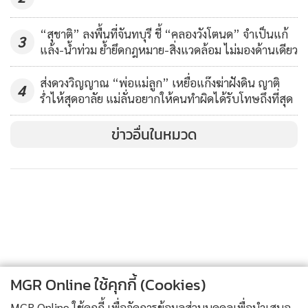
ที่สุด
“สุชาติ” ลงพื้นที่จันทบุรี ชี้ “คลองวังโตนด” จำเป็นแก้
ประเด็นที่สอง การสร้างอุโมงค์ผันน้ำจะสร้างแรงกดดันต่อสัตว์ป่า
3
แล้ง-น้ำท่วม ย้ำยึดกฎหมาย-สิ่งแวดล้อม ไม่มองด้านเดียว
อย่างช้างป่า ที่ใช้พื้นที่บริเวณนั้น จากข้อมูลของกรมอุทยานฯ
ช้างป่ามีการกระจายตัวเพิ่มมากขึ้นบริเวณพื้นที่ด้านบนของเขต
ส่งดวงวิญญาณ “พ่อแม่ลูก” เหยื่อแก๊งฆ่าฝังดิน ญาติ
4
รักษาพันธุ์สัตว์ป่าสลักพระ ซึ่งแรงสั่นสะเทือนและความดังจาก
ร่ำไห้สุดอาลัย แม่ลั่นอยากให้คนทำผิดได้รับโทษถึงที่สุด
การระเบิดอุโมงค์จะส่งผลให้ช้างป่าเกิดพฤติกรรมที่เปลี่ยนแปลง
ข่าวอื่นในหมวด
ไปจนเกิดการกดดันให้ช้างป่าออกนอกพื้นที่อนุรักษ์และเพิ่ม
ความขัดแย้งระหว่างคนกับสัตว์ป่ามากยิ่งขึ้น
นอกจากนี้ ยังส่งผลกระทบต่อประชากรสัตว์ป่าสงวนและสัตว์ป่า
สำคัญ อย่างเลียงผา เก้งหม้อ ละอง/ละมั่ง เสือโคร่ง วัวแดง แมว
ลายหินอ่อน ซึ่งสัตว์ป่าบางชนิดมีอ่อนไวต่อแรงสั่นสะเทือนและ
เสียงอาจจะทำให้สัตว์ตายได้
MGR Online ใช้คุกกี้ (Cookies)
MGR Online ใช้คุกกี้ เพื่อจัดการข้อมูลส่วนบุคคลเพื่อนำเสนอ