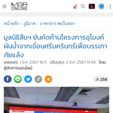
•
หน้าหลัก
หน้าหลัก
ภูมิภาค
ภาคกลาง-ตะวันออก
•
ทันเหตุการณ์
•
มูลนิธิสืบฯ ยันคัดค้านโครงการอุโมงค์
ภาคใต้
•
ภูมิภาค
ผันน้ำจากเขื่อนศรีนครินทร์เพื่อบรรเทา
•
Online Section
ภัยแล้ง
•
บันเทิง
เผยแพร่:
1 มี.ค. 2567 18:11
ปรับปรุง:
2 มี.ค. 2567 13:56
โดย:
•
ผู้จัดการรายวัน
ผู้จัดการออนไลน์
•
คอลัมนิสต์
258
•
ละคร
•
CbizReview
•
Cyber BIZ
•
ผู้จัดกวน