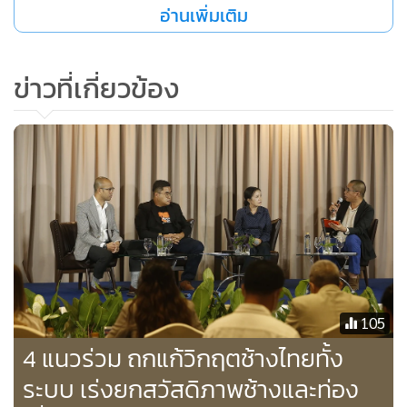
รวมถึงข้อเสนอแนะ เพื่อนำไปปรับปรุงในรายงานการประเมิน
อ่านเพิ่มเติม
ผลกระทบสิ่งแวดล้อม (EIA) ก่อนเสนอเข้าคณะกรรมการสิ่ง
แวดล้อมแห่งชาติ ตามมติของคณะกรรมการผู้ชำนาญการ
ข่าวที่เกี่ยวข้อง
พิจารณารายงานการประเมินผลกระทบสิ่งแวดล้อม (คชก.)
มูลนิธิสืบฯ ขอยืนยันการคัดค้านโครงการอุโมงค์ผันน้ำจากเขื่อน
ศรีนครินทร์เพื่อบรรเทาภัยแล้ง และอยากให้คำนึงถึงความคุ้มค่า
ในการลงทุนในโครงการดังกล่าว เนื่องจากเป็นการใช้งบ
ประมาณแผ่นดินในการดำเนินการโครงการขนาดใหญ่ โดยมี
ประเด็นหารือดังนี้
105
4 แนวร่วม ถกแก้วิกฤตช้างไทยทั้ง
ระบบ เร่งยกสวัสดิภาพช้างและท่อง