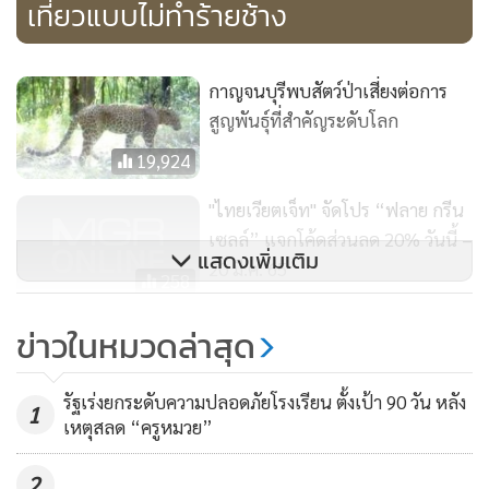
เที่ยวแบบไม่ทำร้ายช้าง
กาญจนบุรีพบสัตว์ป่าเสี่ยงต่อการ
สูญพันธุ์ที่สำคัญระดับโลก
19,924
"ไทยเวียตเจ็ท" จัดโปร “ฟลาย กรีน
เซลล์” แจกโค้ดส่วนลด 20% วันนี้ –
แสดงเพิ่มเติม
20 มี.ค. 65
258
สทนช.เชิญหน่วยงานที่เกี่ยวข้อง
ข่าวในหมวดล่าสุด
ประเด็นที่หนึ่ง มูลนิธิสืบฯ ไม่เห็นด้วยในการดำเนินการก่อสร้าง
หารือโครงการผันน้ำไปช่วยบรรเทา
สร้างอุโมงค์ผันน้ำตัดผ่านพื้นที่เขตรักษาพันธุ์สัตว์ป่าสลักพระ
ปัญหาภัยแล้ง 1 มี.ค.นี้
578
รัฐเร่งยกระดับความปลอดภัยโรงเรียน ตั้งเป้า 90 วัน หลัง
1
โดยให้บริษัทที่ปรึกษาและเจ้าของโครงการพิจารณาแนวทาง
เหตุสลด “ครูหมวย”
เลือกอื่นที่อ้อมลงด้านล่างของเขตรักษาพันธุ์สัตว์ป่าสลักพระ
เพื่อไม่ให้เกิดผลกระทบต่อสัตว์ป่าและชุมชนโดยรอบให้มาก
2