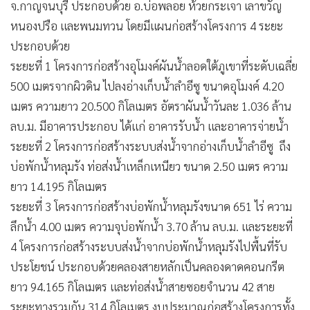
จ.กาญจนบุรี ประกอบด้วย อ.บ่อพลอย ห้วยกระเจา เลาขวัญ
•
เกม
หนองปรือ และพนมทวน โดยมีแผนก่อสร้างโครงการ 4 ระยะ
•
วิทยาศาสตร์
ประกอบด้วย
•
SMEs
ระยะที่ 1 โครงการก่อสร้างอุโมงค์ผันน้ำลอดใต้ภูเขาที่ระดับเฉลี่ย
•
หุ้น
500 เมตรจากผิวดิน ไปลงอ่างเก็บน้ำลำอีซู ขนาดอุโมงค์ 4.20
•
อินโดจีน
เมตร ความยาว 20.500 กิโลเมตร อัตราผันน้ำวันละ 1.036 ล้าน
•
กองทุนรวม
ลบ.ม. มีอาคารประกอบ ได้แก่ อาคารรับน้ำ และอาคารจ่ายน้ำ
•
Celeb Online
ระยะที่ 2 โครงการก่อสร้างระบบส่งน้ำจากอ่างเก็บน้ำลำอีซู ถึง
•
Factcheck
บ่อพักน้ำหลุมรัง ท่อส่งน้ำเหล็กเหนียว ขนาด 2.50 เมตร ความ
•
ญี่ปุ่น
ยาว 14.195 กิโลเมตร
•
News1
ระยะที่ 3 โครงการก่อสร้างบ่อพักน้ำหลุมรังขนาด 651 ไร่ ความ
ลึกน้ำ 4.00 เมตร ความจุบ่อพักน้ำ 3.70 ล้าน ลบ.ม. และระยะที่
•
Gotomanager
4 โครงการก่อสร้างระบบส่งน้ำจากบ่อพักน้ำหลุมรังไปพื้นที่รับ
ประโยชน์ ประกอบด้วยคลองสายหลักเป็นคลองดาดคอนกรีต
ยาว 94.165 กิโลเมตร และท่อส่งน้ำสายซอยจำนวน 42 สาย
ระยะทางรวมกัน 314 กิโลเมตร งบประมาณก่อสร้างโครงการทั้ง