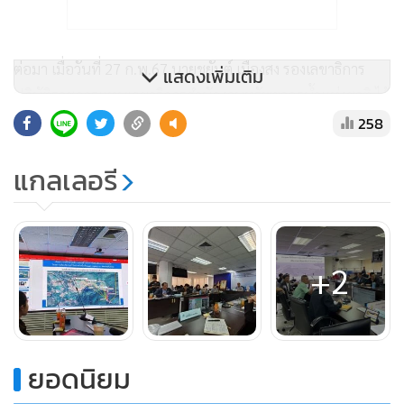
ต่อมา เมื่อวันที่ 27 ก.พ.67 นายชยันต์ เมืองสง รองเลขาธิการ
แสดงเพิ่มเติม
ปฏิบัติราชการแทนเลขาธิการสำนักงานทรัพยากรน้ำแห่งชาติ ได้
มีหนังสือไปถึงมูลนิธิสืบนาคะเสถียร รวมทั้งผู้จัดการโครงการ
258
บริษัท ธาราคอนซัลแตนท์ จำกัด และผู้แทนกรมอุทยานแห่งชาติ
แกลเลอรี
สัตว์ป่า และพันธุ์พืช เพื่อเชิญประชุมหารือโครงการผันน้ำจาก
เขื่อนศรีนครินทร์ เพื่อบรรเทาปัญหาภัยแล้ง จังหวัดกาญจนบุรี
ในวันที่ 1 มี.ค.2567 ณ ห้องประชุมน้ำปิง ชั้น 4 อาคารจุฑามาศ
สำนักงานทรัพยากรน้ำแห่งชาติ (สทนช.)
+2
จากกรณีข้างต้นวันนี้ 1 มี.ค.67 นายภาณุเดช เกิดมะลิ ประธาน
มูลนิธิสืบนาคะเสถียร น.ส.อรยุพา สังขะมาน เลขาธิการมูลนิธิสืบ
นาคะเสถียร ร่วมกันกล่าวว่า วันนี้ทางสำนักงานทรัพยากรน้ำแห่ง
ชาติ (สทนช.) ได้เชิญมูลนิธิสืบนาคะเสถียร และกรมอุทยานแห่ง
ยอดนิยม
ชาติ สัตว์ป่า และพันธุ์พืช ร่วมหารือพิจารณาแนวทางที่เหมาะสม