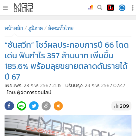
•
หน้าหลัก
หน้าหลัก
ภูมิภาค
สังคมทั่วไทย
•
ทันเหตุการณ์
•
“ซันสวีท” โชว์ผลประกอบการปี 66 โดด
ภาคใต้
•
ภูมิภาค
เด่น ฟันกำไร 357 ล้านบาท เพิ่มขึ้น
•
Online Section
185.6% พร้อมลุยขยายตลาดดันรายได้
•
บันเทิง
ปี 67
•
ผู้จัดการรายวัน
เผยแพร่:
23 ก.พ. 2567 21:15
ปรับปรุง:
24 ก.พ. 2567 07:47
•
คอลัมนิสต์
โดย: ผู้จัดการออนไลน์
•
ละคร
209
•
CbizReview
•
Cyber BIZ
•
ผู้จัดกวน