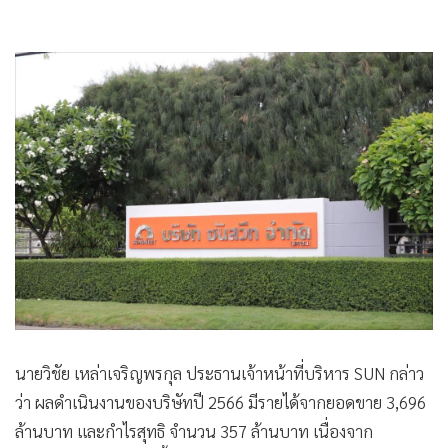
•
เกม
•
วิทยาศาสตร์
•
SMEs
•
หุ้น
•
อินโดจีน
•
กองทุนรวม
•
Celeb Online
•
Factcheck
•
ญี่ปุ่น
•
News1
•
Gotomanager
นายวิชัย เหล่าเจริญพรกุล ประธานเจ้าหน้าที่บริหาร SUN กล่าว
ว่า ผลดำเนินงานของบริษัทปี 2566 มีรายได้จากยอดขาย 3,696
ล้านบาท และกำไรสุทธิ จำนวน 357 ล้านบาท เนื่องจาก