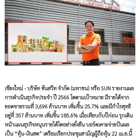
•
Good health & Well-being
•
Green Innovation & SD
•
Management & HR
•
MGR Live
•
Infographic
•
การเมือง
•
ท่องเที่ยว
•
กีฬา
•
ต่างประเทศ
•
Special Scoop
เชียงใหม่ - บริษัท ซันสวีท จำกัด (มหาชน) หรือ SUN รายงานผล
•
เศรษฐกิจ-ธุรกิจ
การดำเนินธุรกิจประจำ ปี 2566 โตตามเป้าหมาย มีรายได้จาก
ยอดขายรวมที่ 3,696 ล้านบาท เพิ่มขึ้น 25.7% และมีกำไรสุทธิ
•
จีน
อยู่ที่ 357 ล้านบาท เพิ่มขึ้น 185.6% เมื่อเทียบกับปีก่อน รุกเดิน
•
ชุมชน-คุณภาพชีวิต
หน้าแผนธุรกิจหนุนรายได้โตอย่างยั่งยืน บอร์ดเคาะจ่ายปันผล
•
อาชญากรรม
เป็น “หุ้น-เงินสด” เตรียมเรียกประชุมสามัญผู้ถือหุ้น 22 เม.ย.นี้
•
Motoring