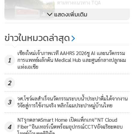
ตามทางแนวทาง TQA
แสดงเพิ่มเติม
68
SUN เสิร์ฟเมนูใหม่ "มันหวานญี่ปุ่น
ข่าวในหมวดล่าสุด
ทอดราดซอส" รุกตลาด ดันยอดขาย
โค้งท้ายปี 2566
131
เชียงใหม่เจ้าภาพเวที AAHRS 2026ชู AI และนวัตกรรม
1
การแพทย์ผลักดัน Medical Hub และศูนย์กลางปลูกผม
แห่งเอเชีย
2
วศ.โชว์ผลสำเร็จนวัตกรรมระบบน้ำประปาดื่มได้จากงาน
3
วิจัยสู่การใช้งานจริง พลิกโฉมประปาหมู่บ้านไทย
NTรุกตลาดSmart Home เปิดแพ็กเกจ“NT Cloud
4
Fiber”อินเทอร์เน็ตพร้อมอุปกรณ์CCTVอัจฉริยะตอบ
โจทย์บ้านยุคดิจิทัล