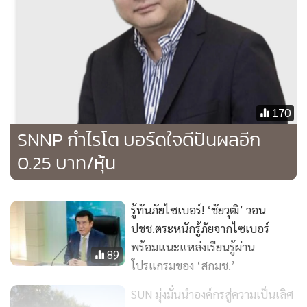
170
SNNP กำไรโต บอร์ดใจดีปันผลอีก
0.25 บาท/หุ้น
รู้ทันภัยไซเบอร์! ‘ชัยวุฒิ’ วอน
ปชช.ตระหนักรู้ภัยจากไซเบอร์
พร้อมแนะแหล่งเรียนรู้ผ่าน
89
โปรแกรมของ ‘สกมช.’
SUN มุ่งมั่นนำองค์กรสู่ความเป็นเลิศ