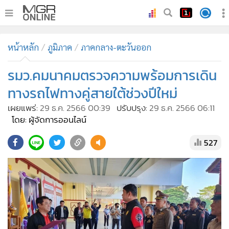
•
หน้าหลัก
หน้าหลัก
ภูมิภาค
ภาคกลาง-ตะวันออก
•
ทันเหตุการณ์
•
รมว.คมนาคมตรวจความพร้อมการเดิน
ภาคใต้
•
ภูมิภาค
ทางรถไฟทางคู่สายใต้ช่วงปีใหม่
•
Online Section
เผยแพร่:
29 ธ.ค. 2566 00:39
ปรับปรุง:
29 ธ.ค. 2566 06:11
•
บันเทิง
โดย: ผู้จัดการออนไลน์
•
ผู้จัดการรายวัน
527
•
คอลัมนิสต์
•
ละคร
•
CbizReview
•
Cyber BIZ
•
ผู้จัดกวน