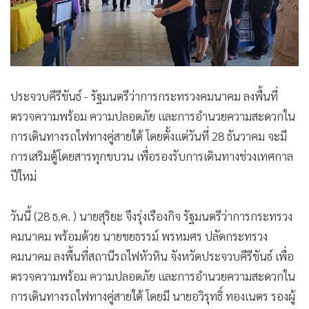
•
Good health & Well-being
•
Green Innovation & SD
•
Management & HR
•
MGR Live
•
Infographic
ประจวบคีรีขันธ์ - รัฐมนตรีว่าการกระทรวงคมนาคม ลงพื้นที่
•
การเมือง
ตรวจความพร้อม ความปลอดภัย และการอำนวยความสะดวกใน
•
ท่องเที่ยว
การเดินทางรถไฟทางคู่สายใต้ โดยตั้งแต่วันที่ 28 ธันวาคม จะมี
•
กีฬา
การเสริมตู้โดยสารทุกขบวน เพื่อรองรับการเดินทางช่วงเทศกาล
•
ต่างประเทศ
ปีใหม่
•
Special Scoop
•
เศรษฐกิจ-ธุรกิจ
วันนี้ (28 ธ.ค. ) นายสุริยะ จึงรุ่งเรืองกิจ รัฐมนตรีว่าการกระทรวง
•
จีน
คมนาคม พร้อมด้วย นายชยธรรม์ พรหมศร ปลัดกระทรวง
คมนาคม ลงพื้นที่สถานีรถไฟหัวหิน จังหวัดประจวบคีรีขันธ์ เพื่อ
•
ชุมชน-คุณภาพชีวิต
ตรวจความพร้อม ความปลอดภัย และการอำนวยความสะดวกใน
•
อาชญากรรม
การเดินทางรถไฟทางคู่สายใต้ โดยมี นายอวิรุทธิ์ ทองเนตร รองผู้
•
Motoring