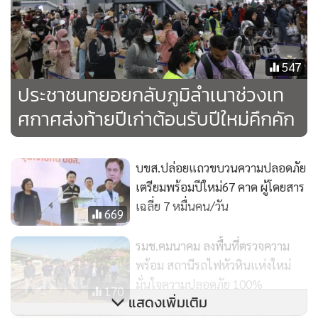
ทางของประชาชนทุกขบวน และไม่ให้มีผู้โดยสารตกค้างตาม
สถานีต่างๆ ในส่วนของตารางเดินรถสายใต้มีการปรับใหม่ขอให้
ประชาชนตรวจสอบตารางเดินรถก่อนเดินทาง
547
ประชาชนทยอยกลับภูมิลำเนาช่วงเท
ศกาศส่งท้ายปีเก่าต้อนรับปีใหม่คึกคัก
บขส.ปล่อยแถวขบวนความปลอดภัย
เตรียมพร้อมปีใหม่67 คาด ผู้โดยสาร
เฉลี่ย 7 หมื่นคน/วัน
669
รมช.คมนาคม ลงพื้นที่ตรวจความ
พร้อม สถานีรถไฟหัวหินแห่งใหม่
มั่นใจความปลอดภัย 100%
170
แสดงเพิ่มเติม