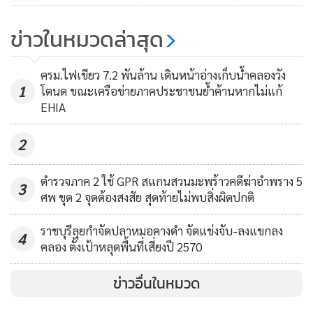
"สุรพงษ์"สั่งรถไฟฟ้าเปิด ตี 4 ช่วงปี
ใหม่นำร่อง"สีแดง-สีน้ำเงิน"เชื่อม
ข่าวในหมวดล่าสุด
เดินทาง บขส.อำนวยความสะดวก
1,410
ปชช.
ครม.ไฟเขียว 7.2 พันล้าน เดินหน้าอ่างเก็บน้ำคลองวัง
1
โตนด ขณะเครือข่ายภาคประชาชนย้ำค้านหากไม่แก้
EHIA
2
ตำรวจภาค 2 ใช้ GPR สแกนสวนมะพร้าวคดีฆ่าอำพราง 5
3
ศพ ขุด 2 จุดต้องสงสัย สุดท้ายไม่พบสิ่งผิดปกติ
ราชบุรีลุยกำจัดปลาหมอคางดำ จัดแข่งจับ-ลงแขกลง
4
คลอง ตั้งเป้าหลุดพื้นที่เสี่ยงปี 2570
ข่าวอื่นในหมวด