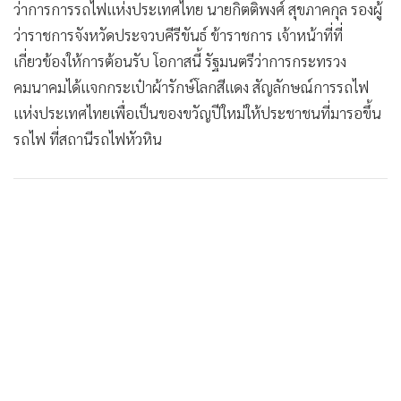
ว่าการการรถไฟแห่งประเทศไทย นายกิตติพงศ์ สุขภาคกุล รองผู้
•
เกม
ว่าราชการจังหวัดประจวบคีรีขันธ์ ข้าราชการ เจ้าหน้าที่ที่
•
วิทยาศาสตร์
เกี่ยวข้องให้การต้อนรับ โอกาสนี้ รัฐมนตรีว่าการกระทรวง
•
SMEs
คมนาคมได้แจกกระเป๋าผ้ารักษ์โลกสีแดง สัญลักษณ์การรถไฟ
•
หุ้น
แห่งประเทศไทยเพื่อเป็นของขวัญปีใหม่ให้ประชาชนที่มารอขึ้น
•
อินโดจีน
รถไฟ ที่สถานีรถไฟหัวหิน
•
กองทุนรวม
•
Celeb Online
•
Factcheck
•
ญี่ปุ่น
•
News1
•
Gotomanager