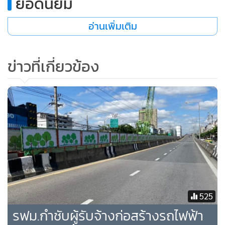
ยอดนิยม
เชียงใหม่ได้เพิ่มมาตรการรักษาความปลอดภัยและอำนวยความ
สะดวก ซึ่งเป็นการบูรณาการร่วมกันของเจ้าหน้าที่ด้านความ
อ่านเพิ่มเติม
มั่นคงที่ปฏิบัติงาน ณ ท่าอากาศยาน จัดเตรียมกำลังเจ้าหน้าที่
เพิ่มความถี่ในการตระเวนตรวจบริเวณโดยรอบท่าอากาศยานทั้ง
ข่าวที่เกี่ยวข้อง
ในเขตการบินและพื้นที่สาธารณะ รวมทั้งเพิ่มความเข้มงวดใน
การตรวจพื้นที่ด้วยกล้องวงจรปิด และสุ่มตรวจรถยนต์บริเวณทาง
เข้าก่อนเข้าถึงหน้าอาคารผู้โดยสาร โดยได้เน้นย้ำให้เจ้าหน้าที่ทุก
คน ปฏิบัติงานด้วยความสุภาพ และปฏิบัติตามขั้นตอนการปฏิบัติ
งานอย่างเคร่งครัด ด้านการจัดการจราจรได้จัดเจ้าหน้าที่อำนวย
ความสะดวกด้านการจราจรเพื่อให้รถยนต์ สามารถเข้า-ออก
บริเวณด้านหน้าอาคารผู้โดยสารได้อย่างสะดวกรวดเร็ว
525
รฟม.กำชับผู้รับจ้างก่อสร้างรถไฟฟ้า