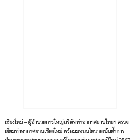
•
เกม
•
วิทยาศาสตร์
•
SMEs
•
หุ้น
•
อินโดจีน
•
กองทุนรวม
•
Celeb Online
•
Factcheck
•
ญี่ปุ่น
•
News1
•
Gotomanager
เชียงใหม่ – ผู้อำนวยการใหญ่บริษัทท่าอากาศยานไทยฯ ตรวจ
เยี่ยมท่าอากาศยานเชียงใหม่ พร้อมมอบนโยบายเน้นย้ำการ