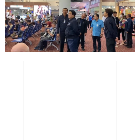
•
Good health & Well-being
•
Green Innovation & SD
•
Management & HR
•
MGR Live
•
Infographic
•
การเมือง
•
ท่องเที่ยว
•
กีฬา
•
ต่างประเทศ
•
Special Scoop
•
เศรษฐกิจ-ธุรกิจ
•
จีน
•
ชุมชน-คุณภาพชีวิต
•
อาชญากรรม
•
Motoring