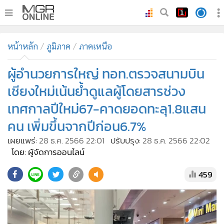
•
หน้าหลัก
หน้าหลัก
ภูมิภาค
ภาคเหนือ
•
ทันเหตุการณ์
•
ผู้อำนวยการใหญ่ ทอท.ตรวจสนามบิน
ภาคใต้
•
ภูมิภาค
เชียงใหม่เน้นย้ำดูแลผู้โดยสารช่วง
•
Online Section
เทศกาลปีใหม่67-คาดยอดทะลุ1.8แสน
•
บันเทิง
คน เพิ่มขึ้นจากปีก่อน6.7%
•
ผู้จัดการรายวัน
เผยแพร่:
28 ธ.ค. 2566 22:01
ปรับปรุง:
28 ธ.ค. 2566 22:02
•
คอลัมนิสต์
โดย: ผู้จัดการออนไลน์
•
ละคร
459
•
CbizReview
•
Cyber BIZ
•
ผู้จัดกวน