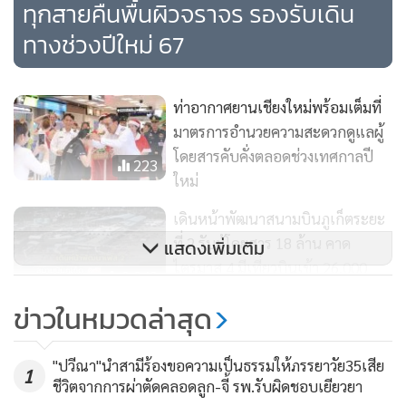
ทุกสายคืนพื้นผิวจราจร รองรับเดิน
ทางช่วงปีใหม่ 67
ท่าอากาศยานเชียงใหม่พร้อมเต็มที่
มาตรการอำนวยความสะดวกดูแลผู้
โดยสารคับคั่งตลอดช่วงเทศกาลปี
223
ใหม่
เดินหน้าพัฒนาสนามบินภูเก็ตระยะ
นอกจากนี้ได้จัดเจ้าหน้าที่ Airport Help ช่วยดูแลอำนวยความ
ที่ 2 รับผู้โดยสาร 18 ล้าน คาด
แสดงเพิ่มเติม
สะดวกและให้คำแนะนำแก่ผู้โดยสารตามจุดต่างๆ โดยเฉพาะ
ไตรมาส 4 มีเที่ยวบินเข้า 26,000
การแนะนำให้ใช้บริการเช็กอินด้วยตนเอง ผ่านระบบเช็กอินด้วย
2,348
เที่ยว
ตนเองอัตโนมัติ (CUSS : Common Use Self Service) เพื่อเพิ่ม
ข่าวในหมวดล่าสุด
ทางเลือกให้ผู้โดยสารในการลดระยะเวลารอคอย ขณะที่การ
ทอท.คาดปีใหม่ 67 ผู้โดยสารทะลัก
อำนวยความสะดวกพื้นที่จอดรถยนต์และการบริการขนส่ง
2.65 ล้านคนหรือเฉลี่ย 3.79 แสน
"ปวีณา"นำสามีร้องขอความเป็นธรรมให้ภรรยาวัย35เสีย
1
คน/วัน จัดระบบอัตโนมัติบริการเพิ่ม
สาธารณะนั้น ท่าอากาศยานเชียงใหม่ มีบริการอาคารจอดรถ 10
ชีวิตจากการผ่าตัดคลอดลูก-จี้ รพ.รับผิดชอบเยียวยา
1,610
ความสะดวก
ชั้น รวมกับพื้นที่ลานจอดรถยนต์กลางแจ้ง มีศักยภาพในการ