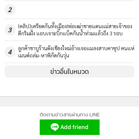
2
รองรับการจอดรถยนต์ได้ประมาณ 2,300 คัน และมีระบบขนส่ง
สาธารณะ ได้แก่ Airport Taxi (Limousine), Taxi Meter,
(คลิป)เครียดกันทั้งเมือง!พ่อเฒ่าชายแดนแม่สายเจ้าของ
Airport Shuttle Bus และ Grab เพื่อเป็นทางเลือกให้ผู้ใช้บริการ
3
ตึกริมฝั่ง แอบเจาะบิ๊กแบ็คกันน้ำท่วมแล้วถึง 3 รอบ
ในการเดินทางออกจากสนามบิน
ลูกค้าชาบูร้านดังเชียงใหม่อ้างเจอแมลงสาบคาซุป คนแห่
4
อย่างไรก็ตามในช่วงเทศกาลปีใหม่ คาดว่าจะมีประชาชนเดินทาง
เมนต์ถล่ม-หาพิกัดกันวุ่น
มาท่องเที่ยวในจังหวัดเชียงใหม่อย่างหนาแน่น จึงขอความร่วมมือ
ข่าวอื่นในหมวด
ให้ผู้โดยสาร ผู้ใช้บริการเผื่อเวลาในการเดินทางอย่างน้อย 2
ชั่วโมง โดยเฉพาะผู้ที่มีสัมภาระโหลดใต้ท้องเครื่องและขอให้
เตรียมพร้อมปฏิบัติตามมาตรการรักษาความปลอดภัยตามที่
สำนักงานการบินพลเรือนแห่งประเทศไทยกำหนด โดยเฉพาะ
การนำสัมภาระที่มีของเหลว เจล สเปรย์ อาทิ น้ำพริกต่างๆ ติดตัว
ติดตามข่าวสารผ่านทาง LINE
ขึ้นไปบนห้องโดยสารอากาศยานด้วย