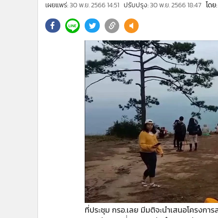
•
Management & HR
เผยแพร่:
30 พ.ย. 2566 14:51
ปรับปรุง:
30 พ.ย. 2566 18:47
โดย:
•
MGR Live
•
Infographic
•
การเมือง
•
ท่องเที่ยว
•
กีฬา
•
ต่างประเทศ
•
Special Scoop
•
เศรษฐกิจ-ธุรกิจ
•
จีน
•
ชุมชน-คุณภาพชีวิต
•
อาชญากรรม
•
Motoring
•
เกม
•
วิทยาศาสตร์
•
SMEs
ที่ประชุม กรอ.เลย มีมติจะนำเสนอโครงการสร้
•
หุ้น