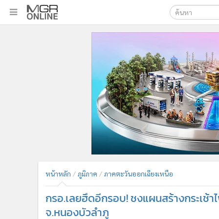
เลือกเครื่องมือท
•
หน้าหลัก
ค้นหา
•
ทันเหตุการณ์
Google
•
ภาคใต้
•
ภูมิภาค
MGR Onl
•
Online Section
ค้นหาขั
•
บันเทิง
•
ผู้จัดการรายวัน
•
คอลัมนิสต์
•
ละคร
•
CbizReview
•
Cyber BIZ
หน้าหลัก
ภูมิภาค
ภาคตะวันออกเฉียงเหนือ
•
ผู้จัดกวน
กรอ.เลยฮึดอีกรอบ! ชงแผนสร้างกระเช้าไฟ
•
Good health & Well-being
•
Green Innovation & SD
จ.หนองบัวลำภู