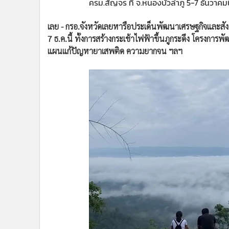
ครม.สัญจร ที่ จ.หนองบัวลำภู 5-7 ธันวาคมน
•
อินโดจีน
•
กองทุนรวม
เลย - กรอ.จังหวัดเลยหารือประเด็นพัฒนาเศรษฐกิจและสัง
•
Celeb Online
7 ธ.ค.นี้ ทั้งการสร้างกระเช้าไฟฟ้าขึ้นภูกระดึง โครงก
•
Factcheck
แผนแก้ปัญหายาเสพติด ความยากจน ฯลฯ
•
ญี่ปุ่น
•
News1
•
Gotomanager