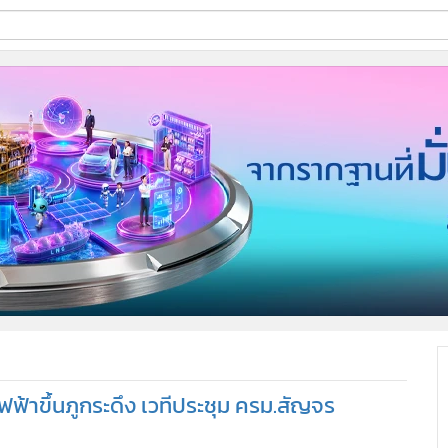
ี่ใช้
ine
้นสูง
ฟ้าขึ้นภูกระดึง เวทีประชุม ครม.สัญจร