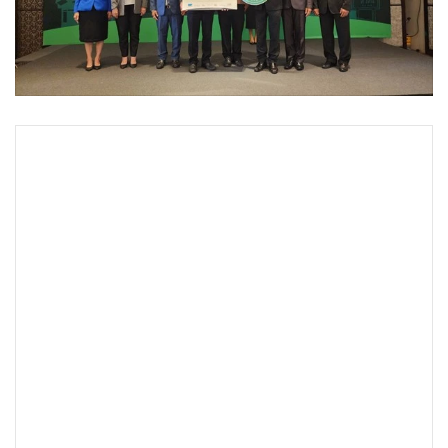
•
Good health & Well-being
•
Green Innovation & SD
•
Management & HR
•
MGR Live
•
Infographic
•
การเมือง
•
ท่องเที่ยว
•
กีฬา
•
ต่างประเทศ
•
Special Scoop
•
เศรษฐกิจ-ธุรกิจ
•
จีน
•
ชุมชน-คุณภาพชีวิต
•
อาชญากรรม
•
Motoring