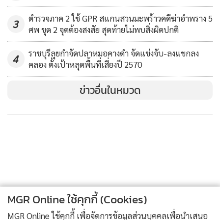
ประเทศไทยได้รับรางวัลที่ติด TOP 100 ถึง 4 แห่ง ซึ่งการ
ตำรวจภาค 2 ใช้ GPR สแกนสวนมะพร้าวคดีฆ่าอำพราง 5
3
ประกาศผลครั้งนี้จะช่วยให้แหล่งท่องเที่ยว อ.หัวหิน กลายเป็นจุด
ศพ ขุด 2 จุดต้องสงสัย สุดท้ายไม่พบสิ่งผิดปกติ
หมายปลายทางแห่งความยั่งยืน และส่งผลดีต่อภาพรวมของการ
ราชบุรีลุยกำจัดปลาหมอคางดำ จัดแข่งจับ-ลงแขกลง
ท่องเที่ยวจังหวัดประจวบคีรีขันธ์
4
คลอง ตั้งเป้าหลุดพื้นที่เสี่ยงปี 2570
ข่าวอื่นในหมวด
MGR Online ใช้คุกกี้ (Cookies)
MGR Online ใช้คุกกี้ เพื่อจัดการข้อมูลส่วนบุคคลเพื่อนำเสนอ