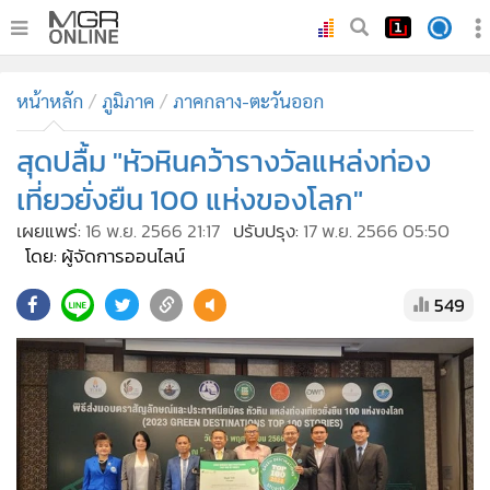
•
หน้าหลัก
หน้าหลัก
ภูมิภาค
ภาคกลาง-ตะวันออก
•
ทันเหตุการณ์
•
สุดปลื้ม "หัวหินคว้ารางวัลแหล่งท่อง
ภาคใต้
•
ภูมิภาค
เที่ยวยั่งยืน 100 แห่งของโลก"
•
Online Section
เผยแพร่:
16 พ.ย. 2566 21:17
ปรับปรุง:
17 พ.ย. 2566 05:50
•
บันเทิง
โดย: ผู้จัดการออนไลน์
•
ผู้จัดการรายวัน
549
•
คอลัมนิสต์
•
ละคร
•
CbizReview
•
Cyber BIZ
•
ผู้จัดกวน