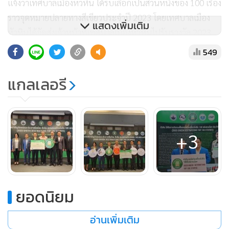
แจ้งว่าเทศบาลเมืองหัวหิน ได้รับเลือกเป็นส่วนหนึ่งของ 100 เรื่อง
ราวจุดหมายปลายทางสีเขียวประจำปี 2023 โดยเทศบาลเมือง
แสดงเพิ่มเติม
หัวหินได้จัดส่งเจ้าหน้าที่เทศบาลเมืองหัวหินไปรับรางวัล 2023
Green Destinations Top 100 ที่เมืองทาลินน์ ประเทศเอสโต
549
เนีย โดยตระหนักถึงความพยายามในการท่องเที่ยวอย่างรับผิด
ชอบและการนำเสนอที่โดดเด่น นับเป็นความภาคภูมิใจของเมือง
แกลเลอรี
หัวหิน ซึ่งที่ผ่านมาได้สร้างผลงานปรับปรุงเมืองหัวหินให้เกิด
ความเป็นระเบียบทางด้านมลพิษสิ่งแวดล้อม โดยมีโรงเรียน
เทศบาลบ้านบ่อฝ้าย เป็นโมเดลต้นแบบในการดำเนินงานในเรื่อง
+3
ของการจัดการขยะ รวมทั้งการจัดการอนุรักษ์ทรัพยากรสัตว์น้ำ
ของชุมชนชาวประมงพื้นบ้าน ซึ่งมีธนาคารปูม้าบ้านเขาตะเกียบ
มีการปล่อยลูกปูม้าคืนสู่ท้องทะเลต่อเนื่องหลายปีที่ผ่านมา รวม
ทั้งยังมีบริษัท นักท่องเที่ยว องค์กรต่างๆ เข้าร่วมกิจกรรมการ
ยอดนิยม
ปล่อยลูกปูม้าอย่างต่อเนื่อง ซึ่งเทศบาลเมืองหัวหินมีการพัฒนา
เมืองหัวหินในภาพรวม จนได้รับรางวัลเมืองหัวหินแหล่งท่องเที่ยว
อ่านเพิ่มเติม
ยั่งยืน 100 แห่งของโลก