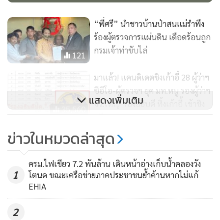
รางวัลนี้ด้วยเช่นกัน เท่ากับว่าประเทศไทยมี 4 แห่งที่ทรงคุณค่า
ของเมืองท่องเที่ยว เพราะฉะนั้นในส่วนขององค์กรปกครองท้อง
“พี่ศรี” นำชาวบ้านป่าสนแม่รำพึง
ถิ่น ส่วนราชการ และประชาชนพื้นที่ เมื่อทราบแล้วขอให้ช่วยกัน
ร้องผู้ตรวจการแผ่นดิน เดือดร้อนถูก
ดูแลบ้านรักษาเมืองร่วมกันทุกฝ่าย และช่วยกันรักษาการท่อง
กรมเจ้าท่าขับไล่
121
เที่ยวให้เป็นไปอย่างยั่งยืนต่อไป
มาแล้ว! แคนดิเดตชิงเก้าอี้ 28 ผู้ว่าฯ
นางวาสนา ศรีกาญจนา นายกสมาคมธุรกิจการท่องเที่ยวหัวหิน
ซีอีโอ-ผู้ตรวจฯ ยุค มท.หนู รองผู้ว่าฯ
แสดงเพิ่มเติม
จว.ใหญ่-รองอธิบดี ทิ้งเก้าอี้ เข้าชิง
ชะอำ กล่าวว่า ที่มาของรางวัล Green Destinations Top 100
35,560
พรึบ
Stories เป็นการจัดอันดับโดยหน่วยงานระดับโลก Green
Destinations Foundation ประเทศเนเธอร์แลนด์ ร่วมกับคณะ
ข่าวในหมวดล่าสุด
รบไปยาวๆ! เยอรมนีเตรียมอัดงบ
ผู้จัดงานส่งเสริมการท่องเที่ยวระดับโลก ITB กรุงเบอร์ลิน
ช่วย ‘กองทัพยูเครน’ เพิ่มอีกเท่าตัว
ประเทศเยอรมนี ที่ให้การยอมรับระดับนานาชาติว่าแหล่งท่อง
ครม.ไฟเขียว 7.2 พันล้าน เดินหน้าอ่างเก็บน้ำคลองวัง
เป็น 8,000 ล้านยูโรในปี 2024
2,002
1
โตนด ขณะเครือข่ายภาคประชาชนย้ำค้านหากไม่แก้
เที่ยวที่ได้รับคัดเลือกนี้จะได้รับการประชาสัมพันธ์ไปยังเครือข่าย
EHIA
ผู้ประกอบการท่องเที่ยวทั่วโลก รวมถึงการเผยแพร่ข่าวสารไปยัง
นักท่องเที่ยว ส่งผลให้เกิดการรับรู้ทางการตลาดได้อย่างกว้าง
2
ขวาง นำไปสู่การดึงดูดนักท่องเที่ยวคุณภาพเข้าสู่ประเทศไทย ซึ่ง