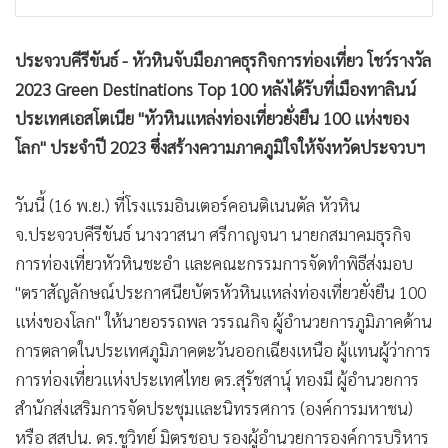
•
เกม
•
วิทยาศาสตร์
ประจวบคีรีขันธ์ - หัวหินจับมือภาคธุรกิจการท่องเที่ยว โชว์รางวัล
•
SMEs
2023 Green Destinations Top 100 หลังได้รับที่เมืองทาลินน์
•
หุ้น
ประเทศเอสโตเนีย "หัวหินแหล่งท่องเที่ยวยั่งยืน 100 แห่งของ
•
อินโดจีน
โลก" ประจำปี 2023 ซึ่งสร้างความภาคภูมิใจให้จังหวัดประจวบฯ
•
กองทุนรวม
•
Celeb Online
วันนี้ (16 พ.ย.) ที่โรงแรมอินเตอร์คอนติเนนตัล หัวหิน
•
Factcheck
จ.ประจวบคีรีขันธ์ นางวาสนา ศรีกาญจนา นายกสมาคมธุรกิจ
การท่องเที่ยวหัวหินชะอำ และคณะกรรมการจัดทำพิธีส่งมอบ
•
ญี่ปุ่น
"ตราสัญลักษณ์ประกาศนียบัตรหัวหินแหล่งท่องเที่ยวยั่งยืน 100
•
News1
แห่งของโลก" ให้นายอรรถพล วรรณกิจ ผู้อำนวยการภูมิภาคด้าน
•
Gotomanager
การตลาดในประเทศภูมิภาคตะวันออกเฉียงเหนือ ผู้แทนผู้ว่าการ
การท่องเที่ยวแห่งประเทศไทย ดร.สุรัชสานุ์ ทองมี ผู้อำนวยการ
สำนักส่งเสริมการจัดประชุมและนิทรรศการ (องค์การมหาชน)
หรือ สสปน. ดร.ชูวิทย์ มิตรชอบ รองผู้อำนวยการองค์การบริหาร