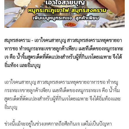
•
Good health & Well-being
•
Green Innovation & SD
•
Management & HR
•
MGR Live
•
Infographic
สมุทรสงคราม - เอาใจคนสายบุญ สาวสมุทรสงครามหยุดขายอา
•
การเมือง
หารชอ ทำหมูกระทะเจขายลูกค้าเพียบ เผยทีเด็ดของหมูกระทะ
•
ท่องเที่ยว
เจ คือ น้ำจิ้มสูตรเด็ดที่ดัดแปลงสำหรับผู้ที่กินเจโดยเฉพาะ จึงได้
•
กีฬา
อิ่มท้อง และอิ่มบุญ
•
ต่างประเทศ
•
Special Scoop
เอาใจคนสายบุญ สาวสมุทรสงครามหยุดขายอาหารชอ ทำหมู
•
เศรษฐกิจ-ธุรกิจ
กระทะเจขายลูกค้าเพียบ เผยทีเด็ดของหมูกระทะเจ คือ น้ำจิ้ม
•
จีน
สูตรเด็ดที่ดั
ดแปลงสำหรับผู้ที่กินเจโดยเฉพาะ จึงได้อิ่มท้องและ
อิ่มบุญ
•
ชุมชน-คุณภาพชีวิต
•
อาชญากรรม
ช่วงนี้แม้จะอยู่ในช่วงเทศกาลถื
อศีลกินเจ แต่ไม่เป็นปัญหา
•
Motoring