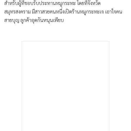
สำหรับผู้ที่
ชอบรับประทานหมูกระทะ โดยที่จังหวัด
•
เกม
สมุทรสงคราม มีสาวสวยคนหนึ่งเปิดร้านหมู
กระทะเจ เอาใจคน
•
วิทยาศาสตร์
สายบุญ ลูกค้าอุ
ดกันหนุนเพียบ
•
SMEs
•
หุ้น
•
อินโดจีน
•
กองทุนรวม
•
Celeb Online
•
Factcheck
•
ญี่ปุ่น
•
News1
•
Gotomanager