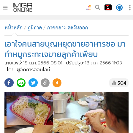
•
หน้าหลัก
หน้าหลัก
ภูมิภาค
ภาคกลาง-ตะวันออก
•
ทันเหตุการณ์
•
เอาใจคนสายบุญหยุดขายอาหารชอ มา
ภาคใต้
•
ภูมิภาค
ทำหมูกระทะเจขายลูกค้าเพียบ
•
Online Section
เผยแพร่:
18 ต.ค. 2566 08:01
ปรับปรุง:
18 ต.ค. 2566 11:03
•
บันเทิง
โดย: ผู้จัดการออนไลน์
•
ผู้จัดการรายวัน
504
•
คอลัมนิสต์
•
ละคร
•
CbizReview
•
Cyber BIZ
•
ผู้จัดกวน