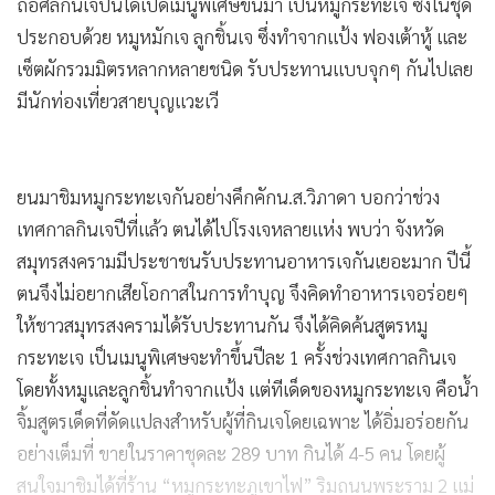
ถือศีลกินเจปีนี้ได้เปิดเมนูพิเศษขึ้นมา เป็นหมูกระทะเจ ซึ่งในชุด
ประกอบด้วย หมูหมักเจ ลูกชิ้นเจ ซึ่งทำจากแป้ง ฟองเต้าหู้ และ
เซ็ตผักรวมมิตรหลากหลายชนิด รับประทานแบบจุกๆ กันไปเลย
มีนักท่องเที่ยวสายบุญแวะเวี
ยนมาชิมหมูกระทะเจกันอย่างคึกคั
ก
น.ส.วิภาดา บอกว่าช่วง
เทศกาลกินเจปีที่แล้ว ตนได้ไปโรงเจหลายแห่ง พบว่า จั
งหวัด
สมุทรสงครามมีประชาชนรั
บประทานอาหารเจกันเยอะมาก ปีนี้
ตนจึงไม่อยากเสี
ยโอกาสในการทำบุญ จึงคิดทำอาหารเจอร่อยๆ
ให้ชาวสมุทรสงครามได้รับประทานกัน จึงได้คิดค้นสูตรหมู
กระทะเจ เป็นเมนูพิเศษจะทำขึ้นปีละ 1 ครั้งช่วงเทศกาลกินเจ
โดยทั้งหมู
และลูกชิ้นทำจากแป้ง แต่ทีเด็ดของหมูกระทะเจ คือน้ำ
จิ้มสูตรเด็ดที่ดั
ดแปลงสำหรับผู้ที่กินเจโดยเฉพาะ ได้อิ่มอร่อยกัน
อย่างเต็มที่ ขายในราคาชุดละ 289 บาท กินได้ 4-5 คน โดยผู้
สนใจมาชิมได้ที่ร้าน “หมู
กระทะภูเขาไฟ” ริมถนนพระราม 2 แม่