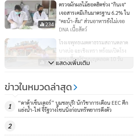
ตรวจผักผลไม้ยอดฮิตช่วง "กินเจ"
เจอสารเคมีเกินมาตรฐาน 6.2% ใน
"คะน้า-ส้ม" ส่วนอาหารยังไม่เจอ
234
DNA เนื้อสัตว์
โรงเจพุทธเมตตาธรรมสถานตลาด
บางบ่อ ฉะเชิงเทรา พร้อมเปิดโรง
ทานเลี้ยงผู้ร่วมบุญตลอด 10 วัน
แสดงเพิ่มเติม
757
ผักสดเริ่มขยับราคาขึ้นในช่วง
ข่าวในหมวดล่าสุด
เทศกาลกินเจ และเหตุจากน้ำท่วม
ในหลายพื้นที่
85
“ดาต้าเซ็นเตอร์” บูมชลบุรี! นักวิชาการเตือน EEC ศึก
1
แย่งน้ำ-ไฟ จี้รัฐวางโซนนิ่งก่อนทรัพยากรตึงตัว
2