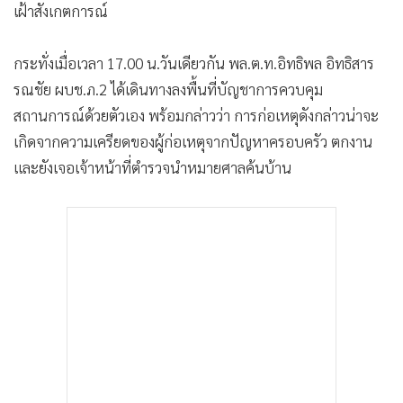
เฝ้าสังเกตการณ์
•
เกม
•
วิทยาศาสตร์
กระทั่งเมื่อเวลา 17.00 น.วันเดียวกัน พล.ต.ท.อิทธิพล อิทธิสาร
•
SMEs
รณชัย ผบช.ภ.2 ได้เดินทางลงพื้นที่บัญชาการควบคุม
•
หุ้น
สถานการณ์ด้วยตัวเอง พร้อมกล่าวว่า การก่อเหตุดังกล่าวน่าจะ
•
อินโดจีน
เกิดจากความเครียดของผู้ก่อเหตุจากปัญหาครอบครัว ตกงาน
•
กองทุนรวม
และยังเจอเจ้าหน้าที่ตำรวจนำหมายศาลค้นบ้าน
•
Celeb Online
•
Factcheck
•
ญี่ปุ่น
•
News1
•
Gotomanager