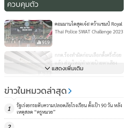
ควบคุมตัว
เพราะชาวบ้านต้องการให้เหตุการณ์สงบอย่างรวดเร็ว และยัง
อึดอัดมากขึ้นเมื่อเจ้าหน้าที่ตำรวจยังไม่มีท่าทีว่าจะบุกจู่โจมเข้า
คอมมานโดสุดเจ๋ง! คว้าแชมป์ Royal
จับกุมตัวแต่อย่างใด โดยทำได้เพียงวางกำลังเจ้าหน้าที่ตำรวจ
Thai Police SWAT Challenge 2023
จำนวน 20 นาย เฝ้าอยู่ในจุดที่เกิดเหตุ ส่งผลให้ร้านกาแฟ รวมทั้ง
919
ร้านค้าต่างๆ ที่อยู่บริเวณปากซอยต้องพากันหยุดขายขาดรายได้
อีกทั้งถนนภายในซอยเจ้าหน้าที่ตำรวจยังได้ทำการขึงเชือกปิด
กกต.ร้องทำผิดก่อนเลือกตั้งครึ่งร้อย
แล้ว ส่วนใหญ่ทำลายป้ายหาเสียง
กั้นเส้นทางไม่อนุญาตให้สัญจร
แสดงเพิ่มเติม
ปัดนิ่งเฉย
84
จนเกิดคำถามจากชาวบ้านจำนวนมากว่า เจ้าหน้าที่ตำรวจจะ
ทะลักมาเป็นล็อต! ตชด.327 สกัดจับ
ข่าวในหมวดล่าสุด
ต้องรอให้ชาวบ้านเดือดร้อนมากเพียงใดจึงจะยอมทำให้
ได้ถี่ยิบ แก๊งขนแรงงานต่างด้าว
เหตุการณ์ดังกล่าวจบลง
ชายแดนเชียงรายส่งเชียงใหม่
544
รัฐเร่งยกระดับความปลอดภัยโรงเรียน ตั้งเป้า 90 วัน หลัง
1
เหตุสลด “ครูหมวย”
2