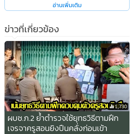
กว่า 24 ชั่วโมงแล้ว แต่แผนปฏิบัติการสยบอดีตพลทหารเกณฑ์
อ่านเพิ่มเติม
คลั่งของเจ้าหน้าที่ตำรวจยังไม่บรรลุผลและทำได้เพียงระดมกำลัง
เจ้าหน้าที่ตำรวจจากหน่วยต่างๆ กว่าครึ่งร้อยนายเข้าปฏิบัติการ
ข่าวที่เกี่ยวข้อง
เฝ้าระวังเหตุการณ์โดยรอบพื้นที่เกิดเหตุ
และยังได้นำตัวมารดาของ นายบาส หรือพงศ์ อายุ 36 ปี อดีต
ทหารเรือ ซึ่งมีอาชีพเป็นครูสอนยิงปืนเข้าพูดคุยกับอดีตทหาร
เกณฑ์รายดังกล่าวเพื่อให้ยินยอมมอบตัว แต่กลับได้รับเสียง
ตะโกนออกมาว่าไม่ให้ยุ่ง และต้องการนอน
โดยผู้สื่อข่าวรายงานเพิ่มเติมว่า แม้อดีตพลทหารเกณฑ์คลั่งจะ
ไม่มีการตอบสนองใดๆ ต่อปฏิบัติการเจรจา และไม่ใช้วิธีรุนแรง
1,730
ของเจ้าหน้าที่ตำรวจ และยังคงเก็บตัวเงียบอยู่ในบ้าน แต่
ผบช.ภ.2 ย้ำตำรวจใช้ยุทธวิธีตามฝึก
ประชาชนที่อยู่ภายในชุมชนที่ยังไม่กล้ากลับเข้าบ้าน เริ่มมีความ
เจรจาครูสอนยิงปืนคลั่งก่อนเข้า
อึดอัดกับการทำงานของเจ้าหน้าที่ตำรวจแล้ว