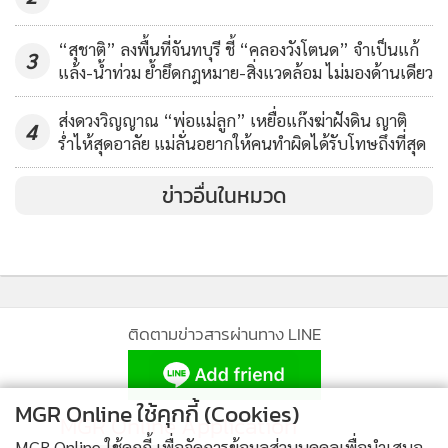
“สุชาติ” ลงพื้นที่จันทบุรี ชี้ “คลองวังโตนด” จำเป็นแก้
3
แล้ง-น้ำท่วม ย้ำยึดกฎหมาย-สิ่งแวดล้อม ไม่มองด้านเดียว
ส่งดวงวิญญาณ “พ่อแม่ลูก” เหยื่อแก๊งฆ่าฝังดิน ญาติ
4
ร่ำไห้สุดอาลัย แม่ลั่นอยากให้คนทำผิดได้รับโทษถึงที่สุด
ข่าวอื่นในหมวด
ติดตามข่าวสารผ่านทาง LINE
MGR Online ใช้คุกกี้ (Cookies)
MGR Online Application
MGR Online ใช้คุกกี้ เพื่อจัดการข้อมูลส่วนบุคคลเพื่อนำเสนอ