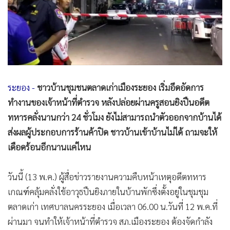
•
Good health & Well-being
•
Green Innovation & SD
•
Management & HR
•
MGR Live
•
Infographic
•
การเมือง
ระยอง -
ชาวบ้านชุมชนตลาดเก่าเมืองระยอง เริ่มอึดอัดการ
•
ท่องเที่ยว
ทำงานของเจ้าหน้าที่ตำรวจ หลังปล่อยผ่านครูสอนยิงปืนอดีต
•
กีฬา
ทหารคลั่งนานกว่า 24 ชั่วโมง ยังไม่สามารถนำตัวออกจากบ้านได้
•
ต่างประเทศ
ส่งผลผู้ประกอบการร้านค้าปิด ชาวบ้านเข้าบ้านไม่ได้ ถามจะให้
•
Special Scoop
เดือดร้อนอีกนานแค่ไหน
•
เศรษฐกิจ-ธุรกิจ
•
จีน
วันนี้ (13 พ.ค.) ผู้สื่อข่าวรายงานความคืบหน้าเหตุอดีตทหาร
•
ชุมชน-คุณภาพชีวิต
เกณฑ์คลุ้มคลั่งใช้อาวุธปืนยิงภายในบ้านพักซึ่งตั้งอยู่ในชุมชุม
ตลาดเก่า เทศบาลนครระยอง เมื่อเวลา 06.00 น.วันที่ 12 พ.ค.ที่
•
อาชญากรรม
ผ่านมา จนทำให้เจ้าหน้าที่ตำรวจ สภ.เมืองระยอง ต้องจัดกำลัง
•
Motoring