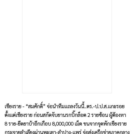
•
เกม
•
วิทยาศาสตร์
•
SMEs
•
หุ้น
•
อินโดจีน
•
กองทุนรวม
•
Celeb Online
•
Factcheck
•
ญี่ปุ่น
•
News1
•
Gotomanager
เชียงราย - “สมศักดิ์” จ่อนำทีมแถลงวันนี้..ตร.-ป.ป.ส.แกะรอย
ตั้งแต่เชียงราย ก่อนสกัดจับยานรกบิ๊กล็อต 2 รายซ้อน ผู้ต้องหา
8 ราย-ยึดยาบ้าอีกเกือบ 8,000,000 เม็ด ขนจากจุดพักเชียงราย
กระจายลำเลียงผ่านพะเยา-ลำปาง-แพร่ จ่อส่งเครือข่ายภาคกลาง