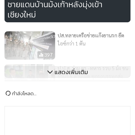
ชายแดนบ้านม้งเก้าหลังมุ่งเข้า
เจ้าหน้าที่จึงได้นำตัวผู้ต้องหาทั้ง 2 คดีไปทำการสอบปากคำเพื่อ
เชียงใหม่
ขยายผลไปถึงเส้นทางการขนส่งและเครือข่ายที่เกี่ยวข้อง เบื้อง
ต้นคาดว่าของกลางถูกขนมาจากชายแดนไทย-เมียนมา ตาม
ปส.ทลายเครือข่ายแก๊งยานรก ยึด
เบาะแสที่ฝ่ายความมั่นคงได้รับแจ้งมาก่อนหน้านี้แล้ว แต่
ไอซ์กว่า 1 ตัน
ขบวนการค้ายาเสพติดได้ลักลอบขนผ่านป่าเขาไปพักเก็บไว้ใน
พื้นที่ ต.แม่ยาว อ.เมืองเชียงราย จากนั้นแยกขนย้ายไปตามเส้น
397
ทางต่างกัน โดยรายแรกขนไปทาง อ.เวียงป่าเป้า เขตติดต่อกับ
ป.ป.ส. ร่วม ตร.-ทหาร รวบ 5 ม้ง ขน
แสดงเพิ่มเติม
จ.เชียงใหม่ ส่วนอีกรายขนไปพักที่ ต.ดอยลาน อ.เมืองเชียงราย
ยาบ้า 6 ล้านเม็ด ซุกรถบรรทุกส่ง
ก่อนขนไปทาง จ.พะเยา-ลำปาง-แพร่ ดังกล่าว
ภาคกลาง สารภาพทำมาแล้ว 3 ครั้ง
310
กำลังโหลด...
ล่าสุดมีรายงานว่า วันนี้ (2 ก.พ. 66) นายสมศักดิ์ เทพสุทิน
ฤทธิ์“ลุงอัจ”ไล่ฟัด ฤา“ส.ว.อุปกิต”
รัฐมนตรีว่าการกระทรวงยุติธรรม ร่วมกับ ป.ป.ส.ภาค 5 และเครือ
ชีวิตจะเปลี่ยน!!? เปิดขุมข่ายฟอก
ข่ายกองทุนแม่ของแผ่นดิน จ.เชียงราย ที่มีกำหนดจัดโครงการ
เงินสีเทาโยงเข้า หา “นอท กอง
6,162
สร้างการรับรู้และการมีส่วนร่วมของภาคประชาชนในการป้องกัน
สลากพลัส” อีกแล้ว..ครับท่าน **
ปราบปราม และแก้ไขปัญหายาเสพติดรองรับประมวลกฎหมาย
“ลุงป้อม” ดึงคนเก่าเสริมทัพ วาง