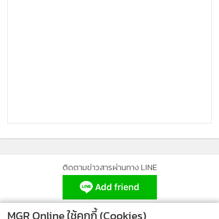
ยาเสพติด ณ หอประชุมใหญ่ มหาวิทยาลัยราชภัฏเชียงราย
ยุทธศาสตร์ “รวมใจบันดาลแรง” สู่
ป้าหมายนายกรัฐมนตรีคนที่ 30
ต.บ้านดู่ อ.เมืองเชียงราย ซึ่งจะมีเครือข่ายเข้าร่วมประมาณ
1,200 คน จะมีการนำของกลางจากทั้ง 2 คดีไปแถลงรายละเอียด
ผลการปฏิบัติการของเจ้าหน้าที่และผลกระทบจากยาเสพติดด้วย
ติดตามข่าวสารผ่านทาง LINE
MGR Online Application
MGR Online ใช้คุกกี้ (Cookies)