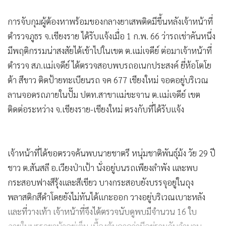
การจับกุมผู้ต้องหาพร้อมของกลางยาเสพติดมีขึ้นหลังเจ้าหน้าที่
ตำรวจภูธร จ.เชียงราย ได้รับแจ้งเมื่อ 1 ก.พ. 66 ว่ารถเช่าคันหนึ่ง
มีพฤติกรรมน่าสงสัยได้เข้าไปในเขต ต.แม่เจดีย์ ต่อมาเจ้าหน้าที่
ตำรวจ สภ.แม่เจดีย์ ได้ตรวจสอบพบรถอเนกประสงค์ ยี่ห้อโตโย
ต้า สีขาว ติดป้ายทะเบียนรถ จค 677 เชียงใหม่ จอดอยู่บริเวณ
ลานจอดรถภายในปั๊ม ปตท.สาขาแม่ขะจาน ต.แม่เจดีย์ เขต
ติดต่อระหว่าง จ.เชียงราย-เชียงใหม่ ตรงกับที่ได้รับแจ้ง
เจ้าหน้าที่ได้ขอตรวจค้นพบนายชาตรี หนุ่มชาติพันธุ์ม้ง วัย 29 ปี
ชาว ต.สันสลี อ.เวียงป่าเป้า นั่งอยู่บนรถเพียงลำพัง และพบ
กระสอบฟางสีรุ้งและสีเขียว บางกระสอบยังบรรจุอยู่ในถุง
พลาสติกสีดำโดยยังไม่ทันได้แกะออก วางอยู่บริเวณเบาะหลัง
และที่วางเท้า เจ้าหน้าที่จึงได้ตรวจนับดูพบมีจำนวน 16 ใบ