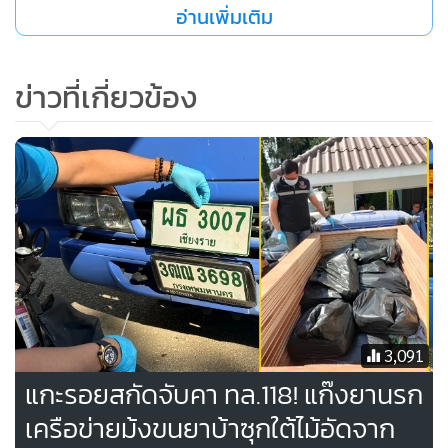
อ่านเพิ่มเติม
ขณะที่ก่อนหน้านี้ (30 ม.ค. 66) เจ้าหน้าที่ตำรวจ บก.สส.ภ.5 ร่วม
ข่าวที่เกี่ยวข้อง
กับสำนักงานป้องกันและปราบปรามยาเสพติด (ป.ป.ส.) ภาค 5
สืบทราบว่าขบวนการค้ายาเสพติดจะขนยาบ้าจำนวนมากจาก
เขต อ.เมืองเชียงราย ส่งเครือข่ายพื้นที่ภาคกลาง จึงได้วางกำลัง
สกัดกั้น
ต่อมาเจ้าหน้าที่ได้ตรวจพบรถยนต์ต้องสงสัยจำนวน 6 คัน ขับ
เป็นขบวนไปตามถนนสายเชียงราย-เทิง ผ่านพื้นที่ ต.ดอยลาน
อ.เมืองเชียงราย และมุ่งหน้าไปยัง อ.ภูซาง-จุน จ.พะเยา-ลำปาง
เจ้าหน้าที่จึงได้นำกำลังออกติดตามสกัดกั้นเอาไว้ตามจุดต่างๆ
3,091
จนถึงด่านห้วยไร่ ต.ห้วยไร่ อ.เด่นชัย จ.แพร่ สามารถยึดรถยนต์
แกะรอยสกัดจับคา ทล.118! แก๊งยานรก
ของกลางในขบวนได้ทั้งหมดและจับกุมผู้ต้องหาได้ 7 คน พร้อม
เครือข่ายม้งขนยาบ้าซุกใต้ไม้อัดจาก
ของกลางยาบ้าที่บรรทุกไปด้วย ไม่ต่ำกว่า 4,600,000 เม็ด