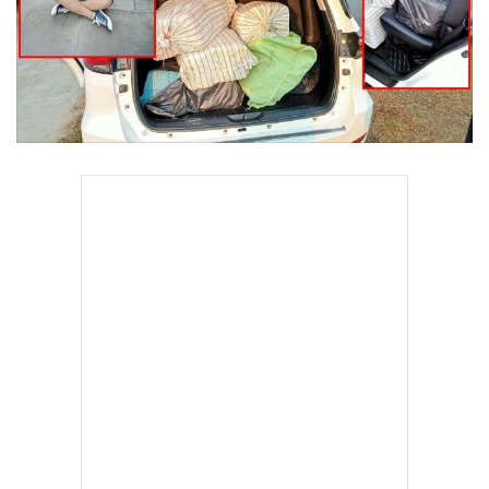
•
Good health & Well-being
•
Green Innovation & SD
•
Management & HR
•
MGR Live
•
Infographic
•
การเมือง
•
ท่องเที่ยว
•
กีฬา
•
ต่างประเทศ
•
Special Scoop
•
เศรษฐกิจ-ธุรกิจ
•
จีน
•
ชุมชน-คุณภาพชีวิต
•
อาชญากรรม
•
Motoring