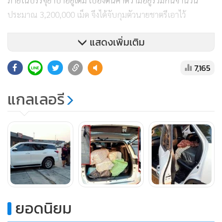
ภายในบรรจุยาบ้าอยู่เต็ม เบื้องต้นคาดว่ามีอยู่รวมกันจำนวน
ประมาณ 3,200,000 เม็ด จึงได้จับกุมตัวนายชาตรีเอาไว้
แสดงเพิ่มเติม
เบื้องต้นสืบทราบว่ารถยนต์คันดังกล่าวถูกเช่าจากเอกชนราย
7,165
หนึ่งในเชียงใหม่ แต่หลังจากนั้นเจ้าหน้าที่ได้สืบทราบว่ารถกลับ
ขับออกนอกเส้นทางตามข้อตกลงการเช่าจึงเข้าไปตรวจสอบก็
แกลเลอรี
พบบรรทุกยาเสพติดดังกล่าว
ยอดนิยม