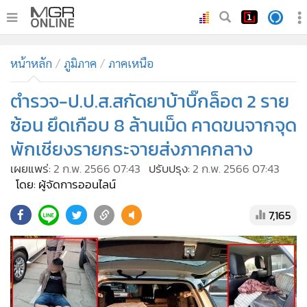
•
หน้าหลัก
หน้าหลัก
ภูมิภาค
ภาคเหนือ
•
ทันเหตุการณ์
•
ตำรวจ-ป.ป.ส.สกัดยาบ้าบิ๊กล็อต 2 ราย
ภาคใต้
•
ภูมิภาค
ซ้อน ยึดเกือบ 8 ล้านเม็ด คาดขนจากจุด
•
Online Section
พักเชียงรายกระจายส่งภาคกลาง
•
บันเทิง
เผยแพร่:
2 ก.พ. 2566 07:43
ปรับปรุง:
2 ก.พ. 2566 07:43
•
ผู้จัดการรายวัน
โดย: ผู้จัดการออนไลน์
•
คอลัมนิสต์
7,165
•
ละคร
•
CbizReview
•
Cyber BIZ
•
ผู้จัดกวน