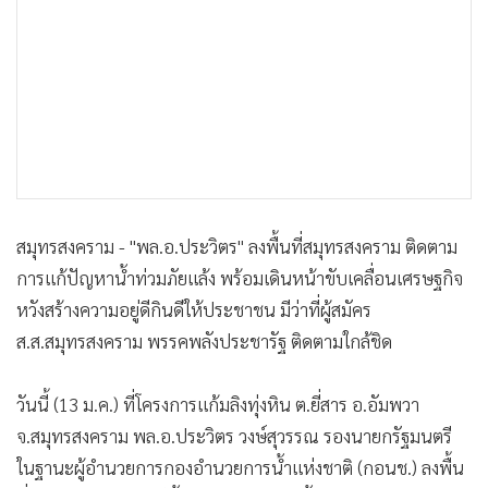
•
เกม
•
วิทยาศาสตร์
•
SMEs
•
หุ้น
•
อินโดจีน
•
กองทุนรวม
•
Celeb Online
สมุทรสงคราม - "พล.อ.ประวิตร" ลงพื้นที่สมุทรสงคราม ติดตาม
•
Factcheck
การแก้ปัญหาน้ำท่วมภัยแล้ง พร้อมเดินหน้าขับเคลื่อนเศรษฐกิจ
•
ญี่ปุ่น
หวังสร้างความอยู่ดีกินดีให้ประชาชน มีว่าที่ผู้สมัคร
•
News1
ส.ส.สมุทรสงคราม พรรคพลังประชารัฐ ติดตามใกล้ชิด
•
Gotomanager
วันนี้ (13 ม.ค.) ที่โครงการแก้มลิงทุ่งหิน ต.ยี่สาร อ.อัมพวา
จ.สมุทรสงคราม พล.อ.ประวิตร วงษ์สุวรรณ รองนายกรัฐมนตรี
ในฐานะผู้อำนวยการกองอำนวยการน้ำแห่งชาติ (กอนช.) ลงพื้น