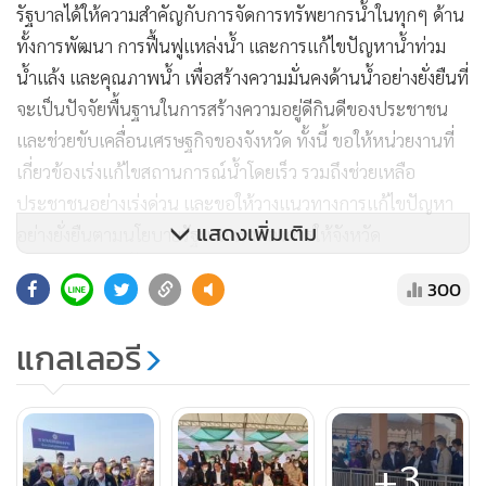
รัฐบาลได้ให้ความสำคัญกับการจัดการทรัพยากรน้ำในทุกๆ ด้าน
ทั้งการพัฒนา การฟื้นฟูแหล่งน้ำ และการแก้ไขปัญหาน้ำท่วม
น้ำแล้ง และคุณภาพน้ำ เพื่อสร้างความมั่นคงด้านน้ำอย่างยั่งยืนที่
จะเป็นปัจจัยพื้นฐานในการสร้างความอยู่ดีกินดีของประชาชน
และช่วยขับเคลื่อนเศรษฐกิจของจังหวัด ทั้งนี้ ขอให้หน่วยงานที่
เกี่ยวข้องเร่งแก้ไขสถานการณ์น้ำโดยเร็ว รวมถึงช่วยเหลือ
ประชาชนอย่างเร่งด่วน และขอให้วางแนวทางการแก้ไขปัญหา
แสดงเพิ่มเติม
อย่างยั่งยืนตามนโยบายรัฐบาล เราต้องการให้จังหวัด
สมุทรสงครามมีน้ำใช้ตลอดปี
300
แกลเลอรี
+3