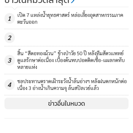
สมุทรสาคร พรุ่งนี้ ติดตามการบริหาร
จัดการน้ำ
38
โอกาสนี้ พล.อ.ประวิตร ได้เข้ากราบสักการะหลวงพ่อบ้านแหลม
เปิด 7 แหล่งน้ำยุทธศาสตร์ หล่อเลี้ยงอุตสาหกรรมภาค
1
ตะวันออก
พระพุทธรูปศักดิ์สิทธิ์คู่บ้านคู่เมืองจังหวัดสมุทรสงคราม และ
“บิ๊กป้อม” เดินหน้าไม่รอช้า ลงแก้
กราบนมัสการพระสมุทรวชิรโสภณ เจ้าอาวาสวัดเพชรสมุทร
ปัญหาน้ำ ดูแล ปชช.จัดทีมลงพื้นที่
2
วรวิหาร ก่อนที่จะติดตามความคืบหน้าการก่อสร้างระบบระบาย
สมุทรสงคราม-สมุทรสาคร 13 ม.ค.นี้
75
น้ำหลักและระบบป้องกันน้ำท่วมชุมชนเมืองสมุทรสงคราม ระยะ
สิ้น “สีดอทองม้วน” ช้างป่าวัย 50 ปี หลังทีมสัตวแพทย์
ที่ 1 เพื่อบรรเทาน้ำท่วมในเขตเมือง บริเวณท่าน้ำข้างวัดเพชร
3
ดูแลรักษาต่อเนื่อง เบื้องต้นพบปอดติดเชื้อ-แผลกดทับ
สมุทรวรวิหาร โดยมีนายสมนึก พรหมเขียว ผู้ว่าราชการจังหวัด
หลายแห่ง
สมุทรสงคราม ชี้แจงวัตถุประสงค์โครงการ เพื่อป้องกันน้ำทะเล
ชลประทานตราดเฝ้าระวังน้ำล้นอ่างฯ หลังฝนตกหนักต่อ
หนุน พร้อมของบประมาณก่อสร้างระบบป้องกันน้ำท่วมและ
4
เนื่อง 3 อ่างน้ำเกินความจุ ล้นสปิลเวย์แล้ว
ระบายน้ำหลัก วงเงิน 950 ล้านบาท ประกอบด้วย คันป้องกันน้ำ
ท่วม คลองระบายน้ำ ท่อระบายน้ำหลัก และประตูระบายน้ำและ
ข่าวอื่นในหมวด
สถานีสูบน้ำหลัก ทั้งนี้ พล.อ.ประวิตร รับฟัง และบอกว่า “ให้ทำ”
ด้าน ดร.สุรสีห์ กล่าวเพิ่มเติมถึงความก้าวหน้า โครงการแก้มลิงทุ่ง