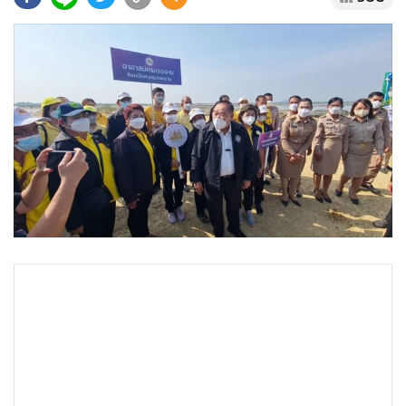
•
Good health & Well-being
•
Green Innovation & SD
•
Management & HR
•
MGR Live
•
Infographic
•
การเมือง
•
ท่องเที่ยว
•
กีฬา
•
ต่างประเทศ
•
Special Scoop
•
เศรษฐกิจ-ธุรกิจ
•
จีน
•
ชุมชน-คุณภาพชีวิต
•
อาชญากรรม
•
Motoring