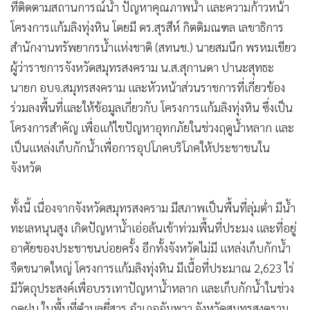
ที่ติดตามสถานการณ์น้ำ ปัญหาคุณภาพน้ำ และความก้าวหน้า
โครงการแก้มลิงทุ่งหิน โดยมี ดร.สุรสีห์ กิตติมณฑล เลขาธิการ
สำนักงานทรัพยากรน้ำแห่งชาติ (สทนช.) นายสมนึก พรหมเขียว
ผู้ว่าราชการจังหวัดสมุทรสงคราม น.ส.สุกานดา ปานะสุทธะ
นายก อบจ.สมุทรสงคราม และหัวหน้าส่วนราชการที่เกี่ยวข้อง
ร่วมลงพื้นที่และให้ข้อมูลเกี่ยวกับ โครงการแก้มลิงทุ่งหิน ซึ่งเป็น
โครงการสำคัญ เพื่อแก้ไขปัญหาอุทกภัยในช่วงฤดูน้ำหลาก และ
เป็นแหล่งเก็บกักน้ำเพื่อการอุปโภคบริโภคให้ประชาชนใน
จังหวัด
ทั้งนี้ เนื่องจากจังหวัดสมุทรสงคราม มีสภาพเป็นพื้นที่ลุ่มต่ำ มีน้ำ
ทะเลหนุนสูง เกิดปัญหาน้ำเอ่อล้นเข้าท่วมพื้นที่ประมง และที่อยู่
อาศัยของประชาชนบ่อยครั้ง อีกทั้งจังหวัดไม่มี แหล่งเก็บกักน้ำ
จืดขนาดใหญ่ โครงการแก้มลิงทุ่งหิน มีเนื้อที่ประมาณ 2,623 ไร่
มีวัตถุประสงค์เพื่อบรรเทาปัญหาน้ำหลาก และเก็บกักน้ำในช่วง
ฤดูฝน ในพื้นที่ตำบลยี่สาร อำเภออัมพวา จังหวัดสมุทรสงคราม