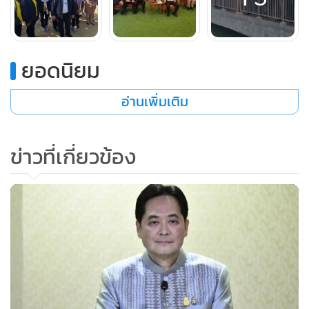
ยอดนิยม
อ่านเพิ่มเติม
ข่าวที่เกี่ยวข้อง
ทั้งนี้ พล.อ.ประวิตร กล่าวตอนหนึ่งว่า จะอยู่ร่วมกัน พัฒนาร่วม
กัน เพื่อให้ชาวสมุทรสงครามลดปัญหาน้ำท่วมน้ำแล้ง มีน้ำพอ
เพียงใช้อย่างแท้จริง รัฐบาลภายใต้การนำของ พล.อ.ประยุทธ์
จันทร์โอชา นายกรัฐมนตรี และ รมว.กลาโหม พยายามทำทุก
อย่างเพื่อที่จะให้ประชาชนนั้นได้อยู่ดีกินดี โดยเรื่องของน้ำเป็น