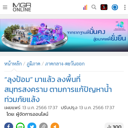
•
หน้าหลัก
•
ทันเหตุการณ์
•
ภาคใต้
•
ภูมิภาค
•
Online Section
หน้าหลัก
ภูมิภาค
ภาคกลาง-ตะวันออก
•
บันเทิง
•
ผู้จัดการรายวัน
“ลุงป้อม” มาแล้ว ลงพื้นที่
•
คอลัมนิสต์
สมุทรสงคราม ตามการแก้ปัญหาน้ำ
•
ละคร
ท่วมภัยแล้ง
•
CbizReview
เผยแพร่:
13 ม.ค. 2566 17:37
ปรับปรุง:
13 ม.ค. 2566 17:37
•
Cyber BIZ
โดย: ผู้จัดการออนไลน์
•
ผู้จัดกวน
300