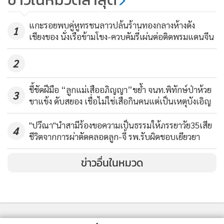
ได้หายไปหมด แต่กุญแจรถมอเตอร์ไซค์ยังอยู่ จึงได้ยกรถขึ้นและ
จับหนุ่มขโมยพระนารายณ์ ก.อุตฯ
ขี่กลับมาขอความช่วยเหลือจากพนักงาน 7-11 ต.ท่าขุนราม ห่าง
แกะรอยพบคู่หูทรชนลาวปล้นร้านทองกลางห้างดัง
ขาย 100 บาทนำเงินแทงบอลโลก
1
จากจุดเกิดเหตุประมาณ 2 กิโลเมตร ซึ่งพนักงานและลูกค้าใน
เชียงของ นั่งเรือข้ามโขง-ควบคัมรี่เผ่นต่อติดพรมแดนจีน
ร้านสะดวกซื้อก็ได้ให้ความช่วยเหลือและโทร.แจ้งตำรวจในพื้นที่
1,236
2
ทันที
ชี้ชัดฝีมือ “ลูกแม่เสืออภิญญา”ขย้ำ จนท.พิทักษ์ป่าห้วย
3
ขาแข้ง ดับสยอง เชื่อไม่ใช่เสือกินคนแต่เป็นเหตุบังเอิญ
"ปวีณา"นำสามีร้องขอความเป็นธรรมให้ภรรยาวัย35เสีย
4
ชีวิตจากการผ่าตัดคลอดลูก-จี้ รพ.รับผิดชอบเยียวยา
ข่าวอื่นในหมวด