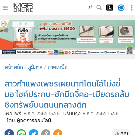
•
หน้าหลัก
•
ทันเหตุการณ์
•
ภาคใต้
•
ภูมิภาค
•
Online Section
หน้าหลัก
ภูมิภาค
ภาคเหนือ
•
บันเทิง
•
ผู้จัดการรายวัน
สาวกำแพงเพชรเผยนาทีโดนไอ้โม่งขี่
•
คอลัมนิสต์
มอ’ไซค์ประกบ-ชักมีดจี้คอ-เบียดรถล้ม
•
ละคร
ชิงทรัพย์บนถนนกลางดึก
•
CbizReview
เผยแพร่:
8 ธ.ค. 2565 15:56
ปรับปรุง:
8 ธ.ค. 2565 15:56
•
Cyber BIZ
โดย: ผู้จัดการออนไลน์
•
ผู้จัดกวน
361