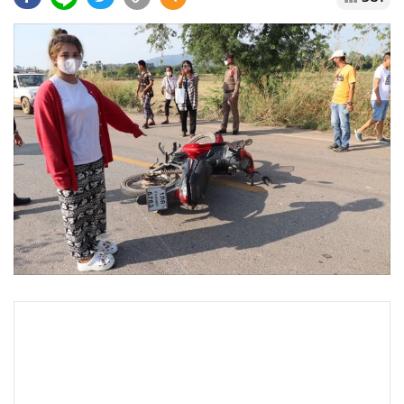
•
Good health & Well-being
•
Green Innovation & SD
•
Management & HR
•
MGR Live
•
Infographic
•
การเมือง
•
ท่องเที่ยว
•
กีฬา
•
ต่างประเทศ
•
Special Scoop
•
เศรษฐกิจ-ธุรกิจ
•
จีน
•
ชุมชน-คุณภาพชีวิต
•
อาชญากรรม
•
Motoring