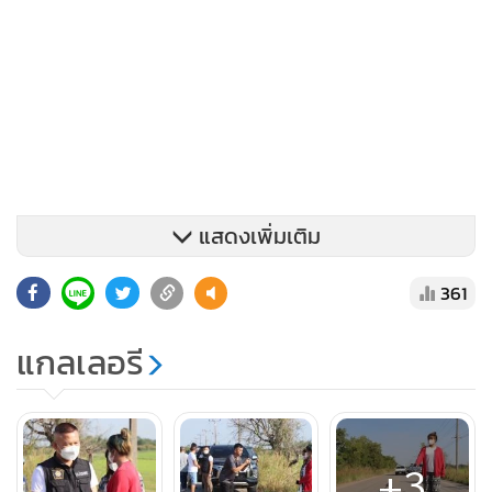
แสดงเพิ่มเติม
361
ที่เกิดเหตุเป็นถนนเชื่อมระหว่าง 2 หมู่บ้าน มีระยะทางยาว
แกลเลอรี
ประมาณ 4 กิโลเมตร มีเสาไฟฟ้า แต่ไม่มีไฟกิ่งส่องสว่าง สองข้าง
ทางเป็นพื้นที่ทำการเกษตร และมีหญ้าขึ้นบริเวณริมถนนเป็น
บางช่วง เบื้องต้นพบร่องรอยของรถจักรยานยนต์ล้ม มีรอยครูด
กับพื้นถนนเป็นทางยาว ถัดไปในร่องน้ำข้างทางพบรอยเท้าของผู้
+3
เสียหายเหยียบในโคลน