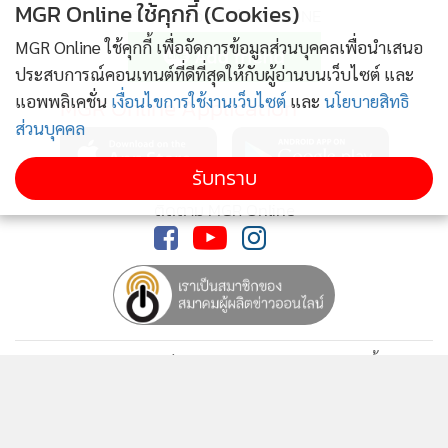
MGR Online ใช้คุกกี้ (Cookies)
ติดตามข่าวสารผ่านทาง LINE
น.ส.กันยา สู่สุข (แนน) ผู้เสียหาย ยังเปิดเผยอีกว่า เหตุการณ์ใน
MGR Online ใช้คุกกี้ เพื่อจัดการข้อมูลส่วนบุคคลเพื่อนำเสนอ
ครั้งนี้ทำให้รู้สึกจิตตกเป็นอย่างมาก ยังกลัวอยู่ไม่กล้าที่จะออกไป
ประสบการณ์คอนเทนต์ที่ดีที่สุดให้กับผู้อ่านบนเว็บไซต์ และ
ไหนเพียงลำพังตอนมืดค่ำอีกแล้ว จึงอยากฝากเตือนทุกคนโดย
แอพพลิเคชั่น
เงื่อนไขการใช้งานเว็บไซต์
และ
นโยบายสิทธิ
MGR Online Application
ส่วนบุคคล
เฉพาะสุภาพสตรี ไปไหนมาไหนมืดค่ำให้ระมัดระวังตัว เป็นไปได้
ให้มีเพื่อนๆ ไปด้วย
รับทราบ
ติดตาม MGR Online
ด้าน น.ส.ศุภกร สู่สุข (แม่ผู้เสียหาย) กล่าวว่า หลังจากทราบข่าว
ลูกถูกคนร้ายพยายามใช้อาวุธมีดจี้ชิงทรัพย์ก็ตกใจมาก อยาก
ฝากเตือนทุกๆ คนให้ระมัดระวังตัวด้วย ไม่ว่าจะเส้นทางไหน และ
ฝากถึงผู้ก่อเหตุว่า ทำได้อย่างไรถ้าเกิดกับพี่น้องหรือลูกหลานตัว
เองจะเป็นอย่างไรทำไมไม่คิด งานก็มีให้ทำเยอะแยะ ทำไมถึงคิด
มาเป็นโจร ทำให้คนอื่นเดือดร้อนมากน้อยแค่ไหนจะรับรู้ไหม
นโยบายความเป็นส่วนตัว
นโยบายการใช้คุกกี้
พวกโจร ทำกันเป็นอาชีพหรือไง ไม่สงสารคนอื่นเขาบ้างหรือ ไม่มี
ข้อกำหนดและเงื่อนไขการใช้บริการ
จิตเมตตาเลย
นโยบายการใช้ข้อมูล Facebook
เกี่ยวกับเรา
ติดต่อเรา