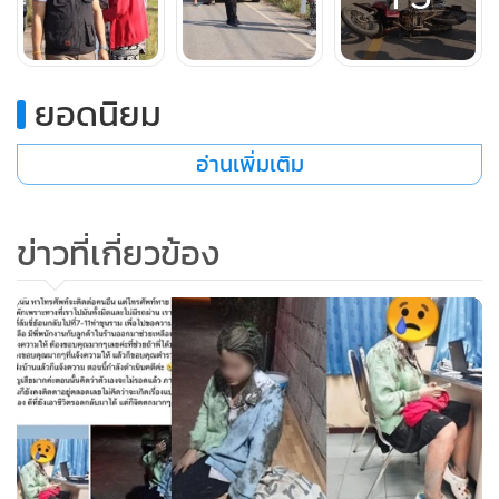
ยอดนิยม
อ่านเพิ่มเติม
ข่าวที่เกี่ยวข้อง
เจ้าหน้าที่ตำรวจได้จำลองเหตุการณ์วันเกิดเหตุ โดย น.ส.กันยา สู่
สุข (แนน) ผู้เสียหายได้ให้ดูบาดแผลตามลำตัวจากเหตุการณ์รถ
ล้ม พร้อมเปิดเผยว่า หลังออกมาจากหอพักเพื่อนได้ขับขี่รถ
จักรยานยนต์กลับบ้านมาตามเส้นทางที่เกิดเหตุดังกล่าว ระหว่าง