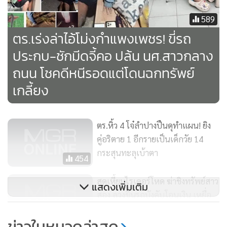
นั้นได้มีชายฉกรรจ์สวมหมวกไอ้โม่งขับขี่รถจักรยานยนต์ตามมา
589
และใช้อาวุธมีดตัดหญ้าจ่อมาที่ตน พร้อมกับข่มขู่ให้จอดรถ
ตร.เร่งล่าไอ้โม่งกำแพงเพชร! ขี่รถ
ประกบ-ชักมีดจี้คอ ปล้น นศ.สาวกลาง
ถนน โชคดีหนีรอดแต่โดนฉกทรัพย์
แต่ตนตัดสินใจเร่งเครื่องรถจักรยานยนต์หนี คนร้ายได้ขี่รถ
จักรยานยนต์เบียดจนรถตนเองล้มเสียหลักบนถนน ตัวเอง
เกลี้ยง
กระเด็นไปคนละทิศละทางกับรถ เมื่อตั้งสติได้วิ่งหลบเข้าไปในป่า
หญ้าข้างทาง เพื่อเอาตัวรอด คนร้ายเห็นว่าตนได้หลบเข้าไปใน
ตร.หิ้ว 4 โจ๋ลำปางปืนดุทำแผน! ยิง
ป่าหญ้าท่ามกลางความมืด ก็ได้ขี่รถมาที่รถจักรยานยนต์ของตน
คู่อริตาย 1 อีกรายเป็นเด็กวัย 14
และขโมยทรัพย์สินไปจนหมด ทั้งโทรศัพท์มือถือ ไอโฟน 13 pro
กระสุนทะลุเบ้าตา
สีทอง และกระเป๋าตังค์ มีบัตรเอทีเอ็ม กับบัตรประชาชนก็เอาไป
454
หมด จากนั้นยังวนเวียนเพื่อดูให้แน่ใจว่าตนไม่อยู่แล้ว จึงได้ขี่รถ
สุดเหี้ยมไรเดอร์โหด ฆ่าชิงทรัพย์สาว
แสดงเพิ่มเติม
หลบหนีไป
สอง ลวงขึ้นรถบังคับโอนเงิน เหยื่อ
ขัดขืนค้อนทุบหัวจนตาย ก่อนนำศพ
7,914
หลังจากนั้นตนจึงได้กลับมาที่รถจักรยานยนต์แล้วพบว่าทรัพย์สิน
ข่าวในหมวดล่าสุด
ทิ้งน้ำ