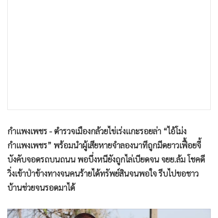
•
เกม
•
วิทยาศาสตร์
•
SMEs
•
หุ้น
•
อินโดจีน
•
กองทุนรวม
•
Celeb Online
•
Factcheck
•
ญี่ปุ่น
กำแพงเพชร - ตำรวจเมืองกล้วยไข่เร่งแกะรอยล่า “ไอ้โม่ง
•
News1
กำแพงเพชร” พร้อมนำผู้เสียหายจำลองนาทีถูกมีดยาวเฟื้อยจี้
•
Gotomanager
บังคับจอดรถบนถนน พอบึ่งหนียังถูกไล่เบียดจน จยย.ล้ม โชคดี
วิ่งเข้าป่าข้างทางจนคนร้ายได้ทรัพย์สินจนพอใจ รีบไปขอชาว
บ้านช่วยจนรอดมาได้