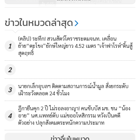
ทำแผนฯ อ้างเหตุแค่เมาเขม่น
ปลาย
445
ตร.ลำปางเร่งล่าตัวหนุ่มเลือดร้อน
ข่าวในหมวดล่าสุด
เขม่นพี่เขย-ยิงแฟนสาวเสร็จอุ้มส่ง
รพ.ก่อนบึ่งเก๋งหนีข้ามคืน
246
(คลิป) ระทึก! สวนสัตว์โคราชระดมจนท. เคลื่อน
1
ย้าย“ตะโขง”ยักษ์ใหญ่ยาว 4.52 เมตร "เจ้าฟาโรห์"ดิ้นสู้
สุดฤทธิ์
2
นายกเล็กอุบลฯ ติดตามสถานการณ์น้ำมูล สั่งยกระดับ
3
เฝ้าระวังตลอด 24 ชั่วโมง
ฎีกายืนคุก 2 ปี ไม่รอลงอาญา! คนขับบัส มข. ชน “น้อง
4
อาย” นศ.แพทย์ดับ แม่ขออโหสิกรรม หวังเป็นคดี
ตัวอย่าง ปลุกสังคมตระหนักความประมาท
ส่วนสาเหตุยิงกันตายในครั้งนี้ เบื้องต้นทราบว่านายตำรวจ
ตชด.ทั้งสองนายมีเรื่องบาดหมางระหองระแหงกันมาก่อน
ข่าวอื่นในหมวด