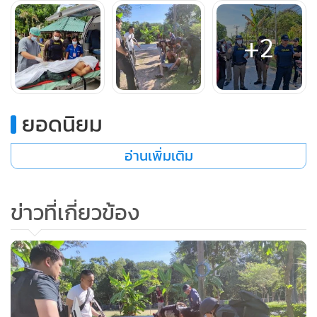
+2
ยอดนิยม
อ่านเพิ่มเติม
ภายหลังเหตุการณ์สงบลง พล.ต.ต.นพเก้า โสมนัส ผู้บังคับการ
ตำรวจภูธรจังหวัดขอนแก่น พ.ต.อ.ปรีชา เก่งสาริกิจ ผู้กำกับการ
ข่าวที่เกี่ยวข้อง
สถานีตำรวจภูธรเมืองขอนแก่น ได้เข้าตรวจสอบ ทราบชื่อผู้ก่อ
เหตุคือ ด.ต.ชูชาติ ปลวกเขียว อายุ 49 ปี สังกัด ตชด.ภาค 2 โดย
พบอาวุธปืนสั้นขนาด 9 มม. อยู่ใกล้ตัว ส่วนผู้เสียชีวิตคือ
ด.ต.พิชิต แสนขันธ์ อายุ 44 ปี สังกัด ตชด.ภาค 2 ถูกยิงด้วยอาวุธ
ปืนขนาด 9 มม. เข้าตามลำตัวรวม 5 นัด เสียชีวิตในป้อมยาม