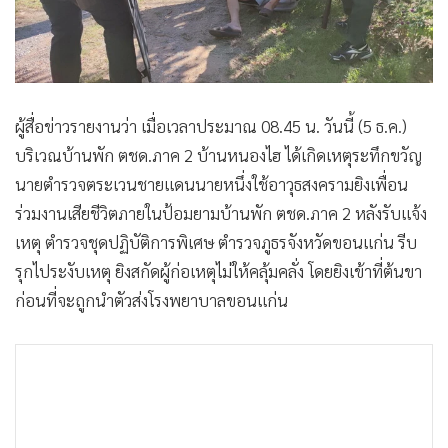
ผู้สื่อข่าวรายงานว่า เมื่อเวลาประมาณ 08.45 น. วันนี้ (5 ธ.ค.)
บริเวณบ้านพัก ตชด.ภาค 2 บ้านหนองไฮ ได้เกิดเหตุระทึกขวัญ
นายตำรวจตระเวนชายแดนนายหนึ่งใช้อาวุธสงครามยิงเพื่อน
ร่วมงานเสียชีวิตภายในป้อมยามบ้านพัก ตชด.ภาค 2 หลังรับแจ้ง
เหตุ ตำรวจชุดปฏิบัติการพิเศษ ตำรวจภูธรจังหวัดขอนแก่น รีบ
รุกไประงับเหตุ ยิงสกัดผู้ก่อเหตุไม่ให้คลุ้มคลั่ง โดยยิงเข้าที่ต้นขา
ก่อนที่จะถูกนำตัวส่งโรงพยาบาลขอนแก่น