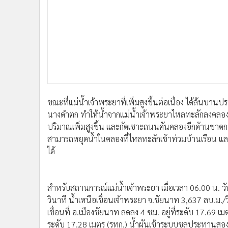
ขณะที่แม่น้ำเจ้าพระยาที่เพิ่มสูงขึ้นต่อเนื่อง ได้ล้น
นางดำตก ทำให้น้ำจากแม่น้ำเจ้าพระยาไหลทะลักลงคลองส่
ปริมาณเพิ่มสูงขึ้น และกัดเซาะถนนคันคลองอีกด้านขาดกว้
สามารถหยุดน้ำในคลองที่ไหลทะลักเข้าท่วมบ้านเรือน แ
ได้
สำหรับสถานการณ์แม่น้ำเจ้าพระยา เมื่อเวลา 06.00 น. ว
วินาที น้ำเหนือเขื่อนเจ้าพระยา จ.ชัยนาท 3,637 ลบ.ม./ว
เขื่อนที่ อ.เมืองชัยนาท ลดลง 4 ซม. อยู่ที่ระดับ 17.69 เมต
ระดับ 17.28 เมตร (รทก.) น้ำผันเข้าระบบชลประทานสองฝ