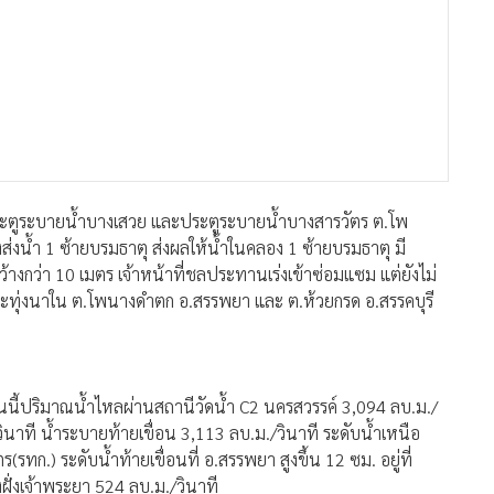
บานประตูระบายน้ำบางเสวย และประตูระบายน้ำบางสารวัตร ต.โพ
งน้ำ 1 ซ้ายบรมธาตุ ส่งผลให้น้ำในคลอง 1 ซ้ายบรมธาตุ มี
างกว่า 10 เมตร เจ้าหน้าที่ชลประทานเร่งเข้าซ่อมแซม แต่ยังไม่
ละทุ่งนาใน ต.โพนางดำตก อ.สรรพยา และ ต.ห้วยกรด อ.สรรคบุรี
ันนี้ปริมาณน้ำไหลผ่านสถานีวัดน้ำ C2 นครสวรรค์ 3,094 ลบ.ม./
ินาที น้ำระบายท้ายเขื่อน 3,113 ลบ.ม./วินาที ระดับน้ำเหนือ
ร(รทก.) ระดับน้ำท้ายเขื่อนที่ อ.สรรพยา สูงขึ้น 12 ซม. อยู่ที่
ั่งเจ้าพระยา 524 ลบ.ม./วินาที