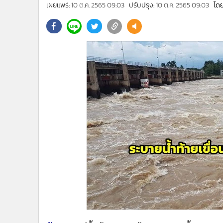
•
Management & HR
เผยแพร่:
10 ต.ค. 2565 09:03
ปรับปรุง:
10 ต.ค. 2565 09:03
โดย
•
MGR Live
•
Infographic
•
การเมือง
•
ท่องเที่ยว
•
กีฬา
•
ต่างประเทศ
•
Special Scoop
•
เศรษฐกิจ-ธุรกิจ
•
จีน
•
ชุมชน-คุณภาพชีวิต
•
อาชญากรรม
•
Motoring
•
เกม
•
วิทยาศาสตร์
•
SMEs
•
หุ้น