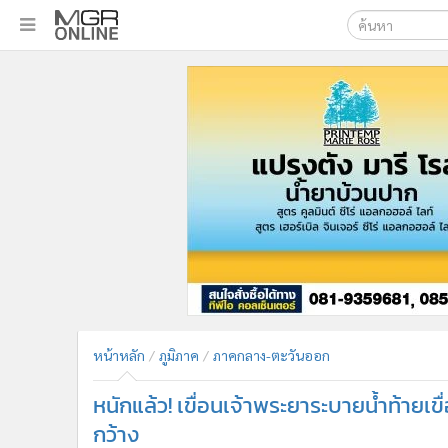
เลือกเครื่องมือท
•
หน้าหลัก
ค้นหา
•
ทันเหตุการณ์
Google
•
ภาคใต้
•
ภูมิภาค
MGR Onl
•
Online Section
ค้นหาขั
•
บันเทิง
•
ผู้จัดการรายวัน
•
คอลัมนิสต์
•
ละคร
•
CbizReview
•
Cyber BIZ
หน้าหลัก
ภูมิภาค
ภาคกลาง-ตะวันออก
•
ผู้จัดกวน
หนักแล้ว! เขื่อนเจ้าพระยาระบายน้ำท้ายเข
•
Good health & Well-being
•
Green Innovation & SD
กว้าง