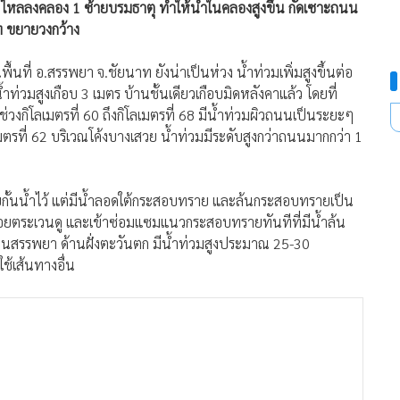
 ไหลลงคลอง 1 ซ้ายบรมธาตุ ทำให้น้ำในคลองสูงขึ้น กัดเซาะถนน
ท ขยายวงกว้าง
พื้นที่ อ.สรรพยา จ.ชัยนาท ยังน่าเป็นห่วง น้ำท่วมเพิ่มสูงขึ้นต่อ
้ำท่วมสูงเกือบ 3 เมตร บ้านชั้นเดียวเกือบมิดหลังคาแล้ว โดยที่
โลเมตรที่ 60 ถึงกิโลเมตรที่ 68 มีน้ำท่วมผิวถนนเป็นระยะๆ
เมตรที่ 62 บริเวณโค้งบางเสวย น้ำท่วมมีระดับสูงกว่าถนนมากกว่า 1
ั้นน้ำไว้ แต่มีน้ำลอดใต้กระสอบทราย และล้นกระสอบทรายเป็น
ยตระเวนดู และเข้าซ่อมแซมแนวกระสอบทรายทันทีที่มีน้ำล้น
านสรรพยา ด้านฝั่งตะวันตก มีน้ำท่วมสูงประมาณ 25-30
ใช้เส้นทางอื่น