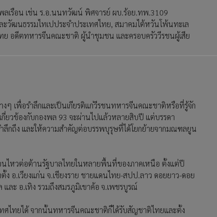
พลเรือน เช่น ร.อ.นนทวัฒน์ พิศจารย์ ผบ.ร้อย.ทพ.3109
จและวัฒนธรรมไทเปประจำประเทศไทย, สมาคมไต้หวันโพ้นทะเล
 อดีตทหารจีนคณะชาติ ผู้นำชุมชน และครอบครัววีรชนผู้เสีย
ๆ เพื่อรำลึกและเป็นเกียรติแก่วีรชนทหารจีนคณะชาติหรือที่รู้จัก
่เกี่ยวข้องกับกองพล 93 จะผ่านไปแล้วหลายสิบปี แต่บรรดา
กถึง และให้ความสำคัญต่อบรรพบุรุษที่ได้โยกย้ายจากมณฑลยูน
่อนไหวต่อต้านรัฐบาลไทยในหลายพื้นที่ของภาคเหนือ ตั้งแต่ปี
ตั้ง อ.เวียงแก่น จ.เชียงราย ชายแดนไทย-สปป.ลาว ดอยยาว-ดอย
ล และ อ.เทิง รวมถึงสมรภูมิเขาค้อ จ.เพชรบูรณ์
ทศไทยได้ จากนั้นทหารจีนคณะชาติก็ได้รับสัญชาติไทยและตั้ง