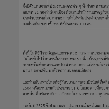
ซึ่งมีตัวแทนจากหน่วยงานองค์กรต่างๆ ทั้งฝ่ายทหารและ
ฉก.ทพ.31 กองกำลังผาเมือง ตัวแทนสำนักงานเศรษฐกิ
ประจำประเทศไทย สมาคมการค้าไต้หวันประจำประเทศไทย
สละในอดีต ฯลฯ เข้าร่วมพิธีประมาณ 100 คน
ทั้งนี้ ในพิธีมีการเชิญธงและวางพวงมาลาจากหน่วยงานต่าง
กันโดยทั่วไปว่าทหารจีนจากกองพล 93 ซึ่งแม้เหตุการณ์ที
ครอบครัวอดีตทหารและประชาชนบนดอยแม่สลองยังคงรำลึ
นาน ประเทศจีน มาตั้งรกรากบนดอยแม่สลอง
และร่วมกับทหารไทยต่อสู้กับขบวนการคอมมิวนิสต์ที่เคลื
2504 หรือผ่านมาแล้วประมาณ 51 ปี โดยเฉพาะที่ดอยผา
ผาหม่น พื้นที่คาบเกี่ยว อ.เวียงแก่น อ.ดอยหลวง อ.ขุนตา
กระทั่งปี 2525 จึงสามารถสถาปนาความมั่นคงให้แก่ประเ