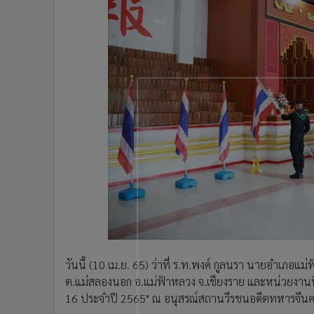
•
อินโดจีน
•
กองทุนรวม
•
Celeb Online
•
Factcheck
•
ญี่ปุ่น
•
News1
•
Gotomanager
วันนี้ (10 เม.ย. 65) ว่าที่ ร.ท.พงค์ กูลนรา นายอำเภอแม่
ต.แม่สลองนอก อ.แม่ฟ้าหลวง จ.เชียงราย และหน่วยงานที่เกี
16 ประจำปี 2565" ณ อนุสรณ์สถานวีรชนอดีตทหารจีนคณะ