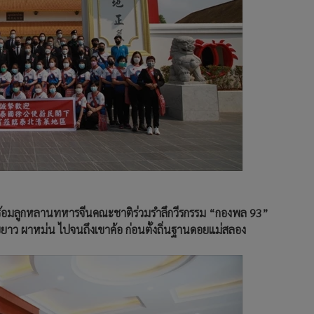
นพร้อมลูกหลานทหารจีนคณะชาติร่วมรำลึกวีรกรรม “กองพล 93”
ดอยยาว ผาหม่น ไปจนถึงเขาค้อ ก่อนตั้งถิ่นฐานดอยแม่สลอง