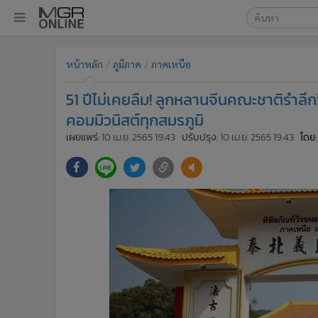
เลือกเครื่องมือท
•
หน้าหลัก
หน้าหลัก
ภูมิภาค
ภาคเหนือ
ค้นหา
•
ทันเหตุการณ์
Google
•
ภาคใต้
51 ปีไม่เคยลืม! ลูกหลานจีนคณะชาติรำลึก
•
ภูมิภาค
MGR Onl
คอมมิวนิสต์ทุกสมรภูมิ
•
Online Section
เผยแพร่:
10 เม.ย. 2565 19:43
ปรับปรุง:
10 เม.ย. 2565 19:43
โดย:
ค้นหาขั
•
บันเทิง
•
ผู้จัดการรายวัน
•
คอลัมนิสต์
•
ละคร
•
CbizReview
•
Cyber BIZ
•
ผู้จัดกวน
•
Good health & Well-being
•
Green Innovation & SD