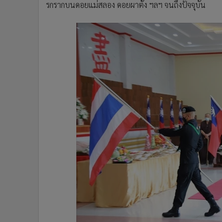
รกรากบนดอยแม่สลอง ดอยผาตั้ง ฯลฯ จนถึงป้จจุบัน