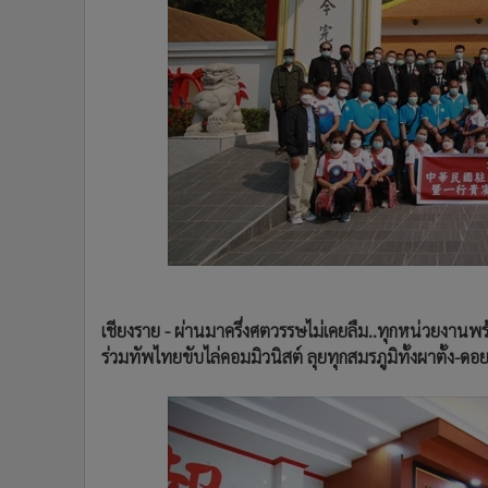
•
Management & HR
•
MGR Live
•
Infographic
•
การเมือง
•
ท่องเที่ยว
•
กีฬา
•
ต่างประเทศ
•
Special Scoop
•
เศรษฐกิจ-ธุรกิจ
•
จีน
•
ชุมชน-คุณภาพชีวิต
•
อาชญากรรม
เชียงราย - ผ่านมาครึ่งศตวรรษไม่เคยลืม..ทุกหน่วยงา
ร่วมทัพไทยขับไล่คอมมิวนิสต์ ลุยทุกสมรภูมิทั้งผาตั้ง-
•
Motoring
•
เกม
•
วิทยาศาสตร์
•
SMEs
•
หุ้น