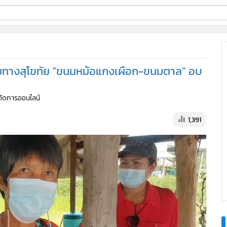
ี่ใช้
มริมทางสุโขทัย “ขนมหม้อแกงเผือก-ขนมตาล” อบ
ine
ู้จัดการออนไลน์
้นสูง
1,391