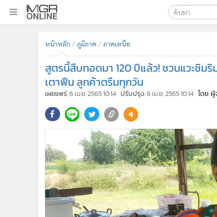
เลือกเครื่องมือท
•
หน้าหลัก
หน้าหลัก
ภูมิภาค
ภาคเหนือ
ค้นหา
•
ทันเหตุการณ์
Google
•
ภาคใต้
สูตรนี้สืบทอดมา 120 ปีแล้ว! ชวนแวะชิ
•
ภูมิภาค
MGR Onl
เตาฟืน ลูกค้าตรึมทุกวัน
•
Online Section
เผยแพร่:
6 เม.ย. 2565 10:14
ปรับปรุง:
6 เม.ย. 2565 10:14
โดย: ผ
ค้นหาขั
•
บันเทิง
•
ผู้จัดการรายวัน
•
คอลัมนิสต์
•
ละคร
•
CbizReview
•
Cyber BIZ
•
ผู้จัดกวน
•
Good health & Well-being
•
Green Innovation & SD