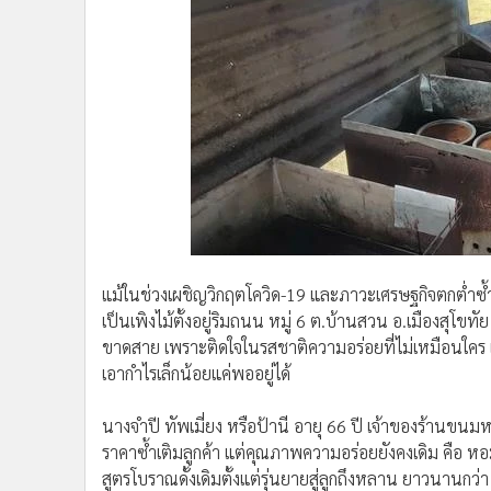
•
อินโดจีน
•
กองทุนรวม
•
Celeb Online
•
Factcheck
•
ญี่ปุ่น
•
News1
•
Gotomanager
แม้ในช่วงเผชิญวิกฤตโควิด-19 และภาวะเศรษฐกิจตกต่ำซ้ำ
เป็นเพิงไม้ตั้งอยู่ริมถนน หมู่ 6 ต.บ้านสวน อ.เมืองสุโขทัย
ขาดสาย เพราะติดใจในรสชาติความอร่อยที่ไม่เหมือนใคร
เอากำไรเล็กน้อยแค่พออยู่ได้
นางจำปี ทัพเมี่ยง หรือป้านี อายุ 66 ปี เจ้าของร้านขน
ราคาซ้ำเติมลูกค้า แต่คุณภาพความอร่อยยังคงเดิม คือ ห
สูตรโบราณดั้งเดิมตั้งแต่รุ่นยายสู่ลูกถึงหลาน ยาวนานกว