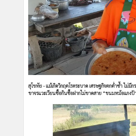
•
Management & HR
•
MGR Live
•
Infographic
•
การเมือง
•
ท่องเที่ยว
•
กีฬา
•
ต่างประเทศ
•
Special Scoop
•
เศรษฐกิจ-ธุรกิจ
•
จีน
•
ชุมชน-คุณภาพชีวิต
สุโขทัย - แม้เกิดวิกฤตโรคระบาด เศรษฐกิจตกต่ำซ้ำ ไม่มี
•
อาชญากรรม
ขาจรแวะเวียนซื้อกินซื้อฝากไม่ขาดสาย “ขนมหม้อแกงป้าน
•
Motoring
•
เกม
•
วิทยาศาสตร์
•
SMEs
•
หุ้น