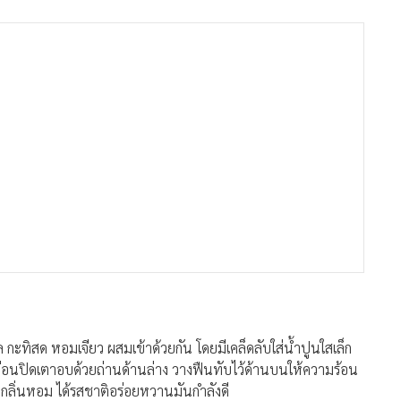
ล กะทิสด หอมเจียว ผสมเข้าด้วยกัน โดยมีเคล็ดลับใส่น้ำปูนใสเล็ก
ัน ก่อนปิดเตาอบด้วยถ่านด้านล่าง วางฟืนทับไว้ด้านบนให้ความร้อน
 กลิ่นหอม ได้รสชาติอร่อยหวานมันกำลังดี