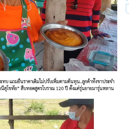
กระทบ แถมยืนราคาเดิมไม่ปรับเพิ่มตามต้นทุน..ลูกค้าทั้งขาประจำ
ีสุโขทัย” สืบทอดสูตรโบราณ 120 ปี ตั้งแต่รุ่นยายมารุ่นหลาน