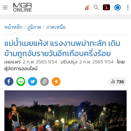
•
หน้าหลัก
หน้าหลัก
ภูมิภาค
ภาคเหนือ
•
ทันเหตุการณ์
•
แม่น้ำเมยแห้ง! แรงงานพม่าทะลัก เดิน
ภาคใต้
•
ภูมิภาค
ข้ามถูกจับรายวันอีกเกือบครึ่งร้อย
•
Online Section
เผยแพร่:
2 ก.พ. 2565 11:54
ปรับปรุง:
2 ก.พ. 2565 11:54
โดย:
•
บันเทิง
ผู้จัดการออนไลน์
•
ผู้จัดการรายวัน
736
•
คอลัมนิสต์
•
ละคร
•
CbizReview
•
Cyber BIZ
•
ผู้จัดกวน