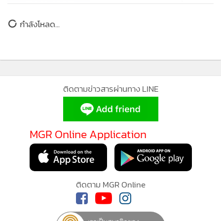
ร้อยยอด
มาตรการป้องกันการแพร่ระบาดของไวรัสโควิด-19 ก่อนนำตัว
432
ข่าวในหมวดล่าสุด
แรงงานทั้งหมดส่งพนักงานสอบสวน สภ.วังเจ้า ดำเนินคดีตาม
ฉก.ลาดหญ้า กองกำลังสุรสีห์ รวบ
กฎหมายต่อไป
แรงงานต่างด้าว พร้อมผู้นำพาเกือบ
อึ้ง!แก๊งคอลฯอ้างเป็น ตร.ลวงเจ้าอาวาสโอนเงินข้ามปีเข้า
1
100 คน
66 บ/ช เกือบ 9 ล้าน
268
2
(คลิป)“ซูตองเป้”ขาดซ้ำ! ฝนหนัก-น้ำป่าหลากซัด
3
สะพานระหว่างซ่อมแซม
จนท.ปกครอง-ตร.สนธิกำลังบุกตรวจสถานบันเทิงดัง
4
กลางเมืองเชียงใหม่พบปล่อยเด็กต่ำกว่า20ปีใช้บริการ
เพียบ
ข่าวอื่นในหมวด