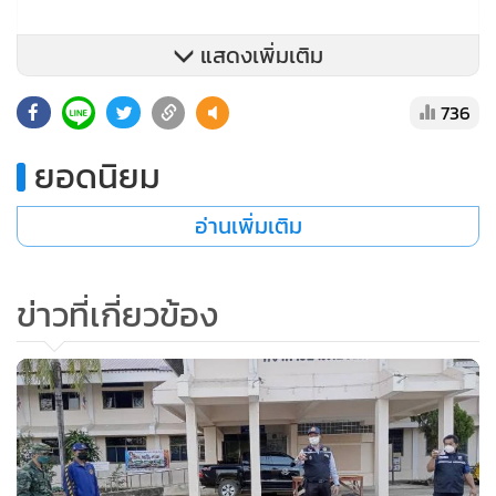
แสดงเพิ่มเติม
736
ยอดนิยม
อ่านเพิ่มเติม
ข่าวที่เกี่ยวข้อง
นายอำเภอวังเจ้าสอบถามแรงงานหญิงชาวเมียนมา อายุ 43 ปี
โดยมี ร.ต.พัฒนา ช่างล้อ หัวหน้าชุดลาดตระเวนระยะไกลที่ 2
กองกำลังนเรศวร ซึ่งสามารถพูดคุยภาษาเมียนมาได้เป็นล่ามแปล
ทราบว่าแรงงานต่างด้าวกลุ่มนี้ต้องจ่ายค่านำพาให้กลุ่มนายหน้า