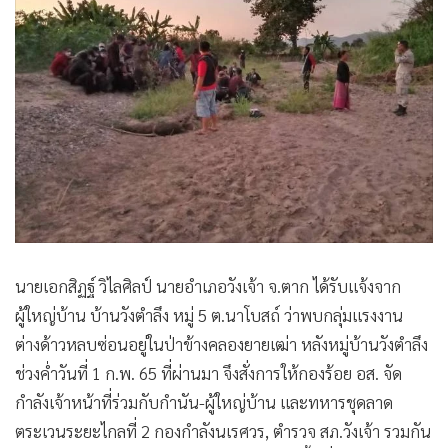
•
เกม
•
วิทยาศาสตร์
•
SMEs
•
หุ้น
•
อินโดจีน
•
กองทุนรวม
•
Celeb Online
•
Factcheck
•
ญี่ปุ่น
นายเอกสิฏฐ์ วิไลศิลป์ นายอำเภอวังเจ้า จ.ตาก ได้รับแจ้งจาก
•
News1
ผู้ใหญ่บ้าน บ้านวังตำลึง หมู่ 5 ต.นาโบสถ์ ว่าพบกลุ่มแรงงาน
•
Gotomanager
ต่างด้าวหลบซ่อนอยู่ในป่าข้างคลองยายเฒ่า หลังหมู่บ้านวังตำลึง
ช่วงค่ำวันที่ 1 ก.พ. 65 ที่ผ่านมา จึงสั่งการให้กองร้อย อส. จัด
กำลังเจ้าหน้าที่ร่วมกับกำนัน-ผู้ใหญ่บ้าน และทหารชุดลาด
ตระเวนระยะไกลที่ 2 กองกำลังนเรศวร, ตำรวจ สภ.วังเจ้า รวมกัน