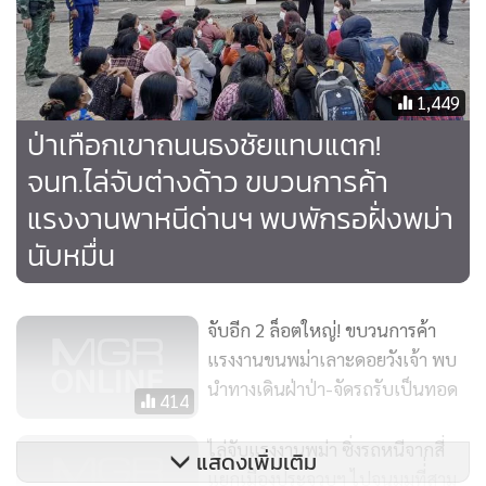
ในราคาหัวละ 24,000-30,000 บาท เพื่อให้นำส่งปลายทาง
กรุงเทพฯ สมุทรสาคร สมุทรปราการ
โดยได้เดินทางจากเมียนมา ข้ามแม่น้ำเมยที่เริ่มแห้งแล้วลัดเลาะ
1,449
ผ่านเส้นทางตามธรรมชาติ เมื่อถึงฝั่งไทยจะมีรถยนต์กระบะมา
ป่าเทือกเขาถนนธงชัยแทบแตก!
รับและนำไปปล่อยให้ลงรถบริเวณชายป่าหลังหมู่บ้านแห่งหนึ่ง
จนท.ไล่จับต่างด้าว ขบวนการค้า
ใกล้ๆ กับ อ.แม่สอด จากนั้นมีนายหน้านำทางพาเดินเท้าเข้าป่า
แรงงานพาหนีด่านฯ พบพักรอฝั่งพม่า
ผ่านหุบเขา รวม 8 วัน แต่ละวันระหว่างเดินทางทุกคนได้กินเพียง
นับหมื่น
บะหมี่กึ่งสำเร็จรูปที่ซื้อมาเอง และน้ำจากลำธารเท่านั้น ไม่ได้กิน
ข้าวแม้แต่มื้อเดียว เพราะกลุ่มคนนำพาจะทำหน้าที่เพียงนำทาง
เดินเข้ามาในประเทศไทยเพียงเท่านั้น ไม่ได้เลี้ยงอาหารใดๆ เลย
จับอีก 2 ล็อตใหญ่! ขบวนการค้า
โดยทุกคนจะมีค่าหัวแตกต่างกันไป เริ่มตั้งแต่ราคา 24,000 บาท
แรงงานขนพม่าเลาะดอยวังเจ้า พบ
ไปจนถึง 30,000 บาท
นำทางเดินฝ่าป่า-จัดรถรับเป็นทอด
414
นายอำเภอวังเจ้าจึงสั่งการจัดอาหารเป็นข้าวกล่องและน้ำดื่มให้
ไล่จับแรงงานพม่า ซิ่งรถหนีจากสี่
แสดงเพิ่มเติม
แยกเมืองประจวบฯ ไปจนมุมที่่สาม
แรงงานต่างด้าวทั้งหมดได้กินประทังหิว และตรวจ ATK ตาม