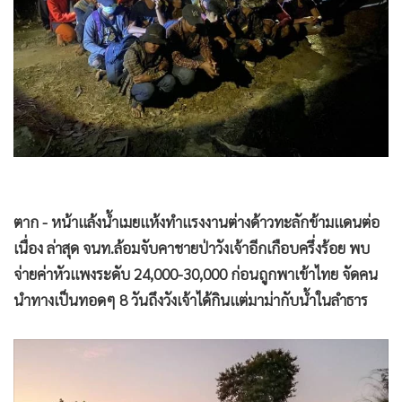
•
Good health & Well-being
•
Green Innovation & SD
•
Management & HR
•
MGR Live
•
Infographic
•
การเมือง
•
ท่องเที่ยว
•
กีฬา
ตาก - หน้าแล้งน้ำเมยแห้งทำแรงงานต่างด้าวทะลักข้ามแดนต่อ
•
ต่างประเทศ
เนื่อง ล่าสุด จนท.ล้อมจับคาชายป่าวังเจ้าอีกเกือบครึ่งร้อย พบ
•
Special Scoop
จ่ายค่าหัวแพงระดับ 24,000-30,000 ก่อนถูกพาเข้าไทย จัดคน
•
เศรษฐกิจ-ธุรกิจ
นำทางเป็นทอดๆ 8 วันถึงวังเจ้าได้กินแต่มาม่ากับน้ำในลำธาร
•
จีน
•
ชุมชน-คุณภาพชีวิต
•
อาชญากรรม
•
Motoring