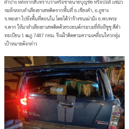
ลำปาง หลังจากสืบทราบว่าเครือข่ายนายบุญชัย หรือป๋อลี แซ่มัว
จะลักลอบลำเลียงยาเสพติดจากพื้นที่ อ.เชียงคำ, อ.ภูซาง
จ.พะเยา ไปยังพื้นที่ตอนใน โดยได้ว่าจ้างชนเผ่าม้ง อ.พบพระ
จ.ตาก ให้มาลำเลียงยาเสพติดด้วยรถยนต์กระบะยี่ห้ออีซูซุ สีดำ
ทะเบียน 1 ฒฎ 7487 กทม. จึงเฝ้าติดตามความเคลื่อนไหวกลุ่ม
เป้าหมายดังกล่าว