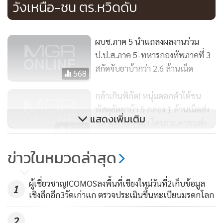
วังเหนือ-ชน ตร.หวิดดับ
ผบช.ภาค 5 นำแถลงผลงานร่วม
ป.ป.ส.ภาค 5-ทหารกองทัพภาคที่ 3
สกัดจับยาบ้ากว่า 2.6 ล้านเม็ด
568
กล้าเกินพิกัด! หนุ่มดอกคำใต้ขน
พัสดุยัดยาบ้า 5 กล่อง 1 ล้านเม็ดส่ง
แสดงเพิ่มเติม
ปลายทางสงขลา โดนรวบคาขนส่ง
4,830
เอกชน
ข่าวในหมวดล่าสุด
ปส.รวบเครือข่ายแก๊งยานรก ยึด
ยาบ้ากว่า 1.2 ล้านเม็ด ไอซ์ 212
ขณะที่คดีต่อมาเมื่อวันที่ 4 ธ.ค. 64 เวลา 10.00 น. เจ้าหน้าที่
ผู้เชี่ยวชาญICOMOSลงพื้นที่เชียงใหม่วันที่2เก็บข้อมูล
กก.ยึดทรัพย์กว่า 30 ล้านบาท
1
จับกุมนายสุริยันห์ กันทะเนตร อายุ 38 ปี ชาว อ.ดอกคำใต้
824
เชิงลึกอีก3วัดเก่าแก ตรวจประเมินขึ้นทะเบียนมรดกโลก
จ.พะเยา พร้อมของกลางยาบ้าประมาณ 1,000,000 เม็ด ที่บริษัท
เคอรี่ สาขาห้วยสัก ต.ห้วยสัก อ.เมือง จ.เชียงราย โดยการจับกุม
2