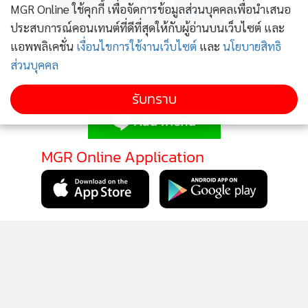
MGR Online ใช้คุกกี้ เพื่อจัดการข้อมูลส่วนบุคคลเพื่อนำเสนอ
ประสบการณ์คอนเทนต์ที่ดีที่สุดให้กับผู้อ่านบนเว็บไซต์ และ
แอพพลิเคชั่น
เงื่อนไขการใช้งานเว็บไซต์
และ
นโยบายสิทธิ
ส่วนบุคคล
ติดตามข่าวสารผ่านทาง LINE
รับทราบ
MGR Online Application
ส่วนอีกคดี เจ้าหน้าที่ทำการตรวจยึดของกลางยาบ้าประมาณ
384,000 เม็ด และไอซ์ประมาณ 74 กิโลกรัม พร้อมรถยนต์เก๋ง
ทะเบียน กม 490 นนทบุรี เมื่อวันที่ 4 ธ.ค. 64 เวลาประมาณ
05.00 น. ที่บริเวณริมถนนสายแม่สาย-เชียงแสน บ้านเวียงแก้ว
ติดตาม MGR Online
หมู่ 5 ต.ศรีดอนมูล อ.เชียงแสน จ.เชียงราย ซึ่งเจ้าหน้าที่ชุดจับกุม
ได้รับการประสานจากทหารกองกำลังผาเมืองว่าจะมีการลำเลียง
ยาเสพติดรายสำคัญในพื้นที่ จึงได้ทำการตั้งจุดตรวจบริเวณบ้าน
แม่มะ หมู่ 1 ต.ศรีดอนมูล อ.เชียงแสน ระหว่างตั้งจุดตรวจได้