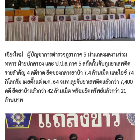
•
Good health & Well-being
•
Green Innovation & SD
•
Management & HR
•
MGR Live
•
Infographic
•
การเมือง
เชียงใหม่ - ผู้บัญชาการตำรวจภูธรภาค 5 นำแถลงผลงานร่วม
•
ท่องเที่ยว
ทหาร ฝ่ายปกครอง และ ป.ป.ส.ภาค 5 สกัดกั้นจับกุมยาเสพติด
•
กีฬา
รายสำคัญ 4 คดีรวด ยึดของกลางยาบ้า 7.4 ล้านเม็ด และไอซ์ 74
•
ต่างประเทศ
กิโลกรัม เผยตั้งแต่ ต.ค. 64 จนท.ลุยจับยาเสพติดแล้วกว่า 7,400
•
Special Scoop
คดี ยึดยาบ้าแล้วกว่า 42 ล้านเม็ด พร้อมยึดทรัพย์แล้วกว่า 21
•
เศรษฐกิจ-ธุรกิจ
ล้านบาท
•
จีน
•
ชุมชน-คุณภาพชีวิต
•
อาชญากรรม
•
Motoring