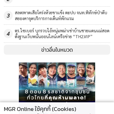
ดักกล่าวเนื่องจากเจ้าหน้าที่สืบทราบว่าบุคคลเป้าหมายจะทำการ
ฝากส่งพัสดุภัณฑ์บรรจุยาเสพติดผ่านบริษัทรับฝากส่งพัสดุขนส่ง
สลด!คาดเสือโคร่งห้วยขาแข้ง ตะปบ จนท.พิทักษ์ป่าดับ
3
สยองคาจุดบริการกางเต็นท์พักแรม
เอกชน ต่อมานายสุริยันห์ได้ขับรถยนต์กระบะ ทะเบียน 1 ขธ
3141 กทม. มาทำการฝากส่งพัสดุไปยังปลายทางที่ จ.สงขลา เจ้า
ตร.ไซเบอร์ บุกรวบไอ้หนุ่มพม่าเช่าบ้านชายแดนแม่สอด
4
หน้าที่จึงได้แสดงตัวเข้าทำการตรวจสอบพบว่ามียาบ้าจำนวน
ตั้งฐานเว็บพนันออนไลน์เครือข่าย “TH2.VIP”
ประมาณ 1,000,000 เม็ด จึงได้นำตัวผู้ต้องหาพร้อมของกลางส่ง
พนักงานสอบสวน สภ.เมืองเชียงรายเพื่อดำเนินคดี และอยู่
ข่าวอื่นในหมวด
ระหว่างสืบสวนสอบสวนขยายผลหาผู้ร่วมขบวนการมาดำเนินคดี
ตามกฎหมาย
MGR Online ใช้คุกกี้ (Cookies)