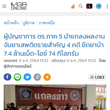
•
หน้าหลัก
หน้าหลัก
ภูมิภาค
ภาคเหนือ
•
ทันเหตุการณ์
•
ผู้บัญชาการ ตร.ภาค 5 นำแถลงผลงาน
ภาคใต้
•
ภูมิภาค
จับยาเสพติดรายสำคัญ 4 คดี ยึดยาบ้า
•
Online Section
7.4 ล้านเม็ด-ไอซ์ 74 กิโลกรัม
•
บันเทิง
เผยแพร่:
6 ธ.ค. 2564 13:52
ปรับปรุง:
6 ธ.ค. 2564 13:52
โดย:
•
ผู้จัดการรายวัน
ผู้จัดการออนไลน์
•
คอลัมนิสต์
1,063
•
ละคร
•
CbizReview
•
Cyber BIZ
•
ผู้จัดกวน