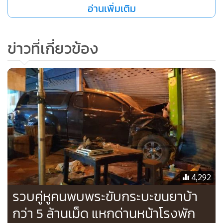
อ่านเพิ่มเติม
กระทั่งต่อมาเมื่อวันที่ 3 ธ.ค. 64 เวลาประมาณ 20.00 น. พบ
รถยนต์เป้าหมายเคลื่อนที่ออกมาจาก อ.เชียงคำ จ.พะเยา มุ่ง
ข่าวที่เกี่ยวข้อง
หน้าไป อ.จุน จ.พะเยา จึงได้ติดตามสะกดรอยผ่าน อ.จุน,
อ.ดอกคำใต้, อ.เมือง จ.พะเยา เมื่อรถยนต์เป้าหมายกำลังจะเข้าสู่
พื้นที่ อ.วังเหนือ จ.ลำปาง จึงได้ประสาน สภ.วังเหนือตั้งจุดสกัด
เพื่อตรวจค้น บริเวณถนนสายวังเหนือ-พะเยา หน้า สภ.วังเหนือ
ผลการตรวจค้นรถยนต์คันดังกล่าวพบนายบุญชัย แซ่หมี อายุ 29
ปี ชาว อ.พบพระ จ.ตาก และนายกล้า รักษ์แม่ละเมา อายุ 25 ปี
ชาว อ.พบพระ จ.ตาก พร้อมยาบ้าจำนวน 29 กระสอบ รวม
ประมาณ 5,646,000 เม็ด บรรทุกอยู่ จึงจับกุมตัวทั้งผู้ต้องหาทั้ง
สองรายพร้อมของกลางส่งพนักงานสอบสวน สภ.วังเหนือเพื่อ
4,292
ดำเนินคดี ขณะนี้อยู่ระหว่างสืบสวนสอบสวนขยายผลหาผู้ร่วม
รวบคู่หูคนพบพระขับกระบะขนยาบ้า
ขบวนการมาดำเนินคดีตามกฎหมายต่อไป
กว่า 5 ล้านเม็ด แหกด่านหน้าโรงพัก