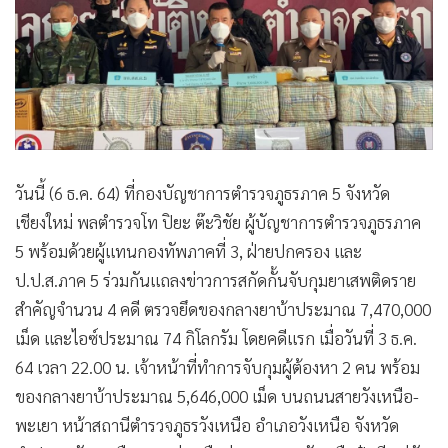
•
เกม
•
วิทยาศาสตร์
•
SMEs
•
หุ้น
•
อินโดจีน
•
กองทุนรวม
วันนี้ (6 ธ.ค. 64) ที่กองบัญชาการตำรวจภูธรภาค 5 จังหวัด
•
Celeb Online
เชียงใหม่ พลตำรวจโท ปิยะ ต๊ะวิชัย ผู้บัญชาการตำรวจภูธรภาค
•
Factcheck
5 พร้อมด้วยผู้แทนกองทัพภาคที่ 3, ฝ่ายปกครอง และ
•
ญี่ปุ่น
ป.ป.ส.ภาค 5 ร่วมกันแถลงข่าวการสกัดกั้นจับกุมยาเสพติดราย
•
News1
สำคัญจำนวน 4 คดี ตรวจยึดของกลางยาบ้าประมาณ 7,470,000
•
Gotomanager
เม็ด และไอซ์ประมาณ 74 กิโลกรัม โดยคดีแรก เมื่อวันที่ 3 ธ.ค.
64 เวลา 22.00 น. เจ้าหน้าที่ทำการจับกุมผู้ต้องหา 2 คน พร้อม
ของกลางยาบ้าประมาณ 5,646,000 เม็ด บนถนนสายวังเหนือ-
พะเยา หน้าสถานีตำรวจภูธรวังเหนือ อำเภอวังเหนือ จังหวัด