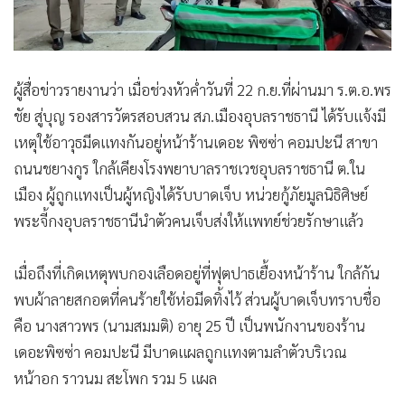
•
เกม
•
วิทยาศาสตร์
•
SMEs
ผู้สื่อข่าวรายงานว่า เมื่อช่วงหัวค่ำวันที่ 22 ก.ย.ที่ผ่านมา ร.ต.อ.พร
•
หุ้น
ชัย สู่บุญ รองสารวัตรสอบสวน สภ.เมืองอุบลราชธานี ได้รับแจ้งมี
•
อินโดจีน
เหตุใช้อาวุธมีดแทงกันอยู่หน้าร้านเดอะ พิซซ่า คอมปะนี สาขา
•
กองทุนรวม
ถนนชยางกูร ใกล้เคียงโรงพยาบาลราชเวชอุบลราชธานี ต.ใน
•
Celeb Online
เมือง ผู้ถูกแทงเป็นผู้หญิงได้รับบาดเจ็บ หน่วยกู้ภัยมูลนิธิศิษย์
•
Factcheck
พระจี้กงอุบลราชธานีนำตัวคนเจ็บส่งให้แพทย์ช่วยรักษาแล้ว
•
ญี่ปุ่น
•
News1
เมื่อถึงที่เกิดเหตุพบกองเลือดอยู่ที่ฟุตปาธเยื้องหน้าร้าน ใกล้กัน
•
Gotomanager
พบผ้าลายสกอตที่คนร้ายใช้ห่อมีดทิ้งไว้ ส่วนผู้บาดเจ็บทราบชื่อ
คือ นางสาวพร (นามสมมติ) อายุ 25 ปี เป็นพนักงานของร้าน
เดอะพิซซ่า คอมปะนี มีบาดแผลถูกแทงตามลำตัวบริเวณ
หน้าอก ราวนม สะโพก รวม 5 แผล