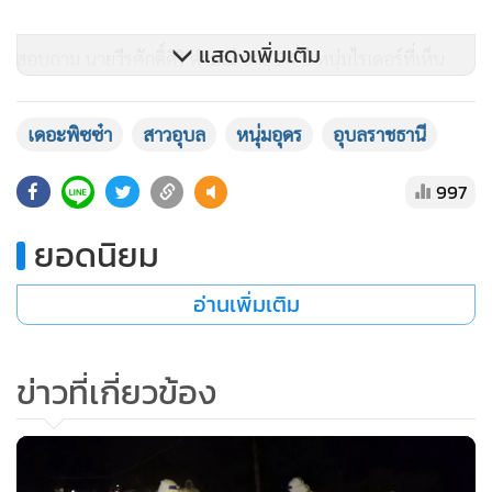
แสดงเพิ่มเติม
สอบถาม นายวีรศักดิ์ศิริ คำมณี อายุ 24 ปี หนุ่มไรเดอร์ที่เห็น
เหตุการณ์เล่าว่า ขณะมานั่งรอออเดอร์ที่หน้าร้านตั้งแต่ช่วงเย็น
สังเกตเห็นผู้ก่อเหตุเดินวนเวียนไปมาบริเวณหน้าร้าน บางครั้งก็
เดอะพิซซ๋า
สาวอุบล
หนุ่มอุดร
อุบลราชธานี
มานั่งคล่อมรถจักรยานยนต์ของพนักงานที่จอดไว้
997
กระทั่งค่ำมืดชายคนดังกล่าวก็ยังไม่ไปไหน จน น.ส.พรเดินถือ
ยอดนิยม
ของออกจากร้านมาเก็บที่รถกระบะของตนเอง ช่วงนั้นเองนายส
รายุก็เดินเข้าไปขอคุยกับผู้เสียหาย แต่ น.ส.พรไม่พูดด้วย
อ่านเพิ่มเติม
พยายามเบี่ยงตัวหลบ เป็นช่วงเดียวกันกับที่คนร้ายเดินหันหลัง
กลับไปที่รถ ล้วงเอามีดออกจากรถตรงเข้าจ้วงแทง น.ส.พร จนล้ม
ลง ซึ่งตนจะเข้าไปห้ามแต่ก็กลัวเพราะคนร้ายมีมีดยาว หลังจาก
ข่าวที่เกี่ยวข้อง
นั้นนายสรายุก็ขับรถหลบหนีออกไปจากที่เกิดเหตุ