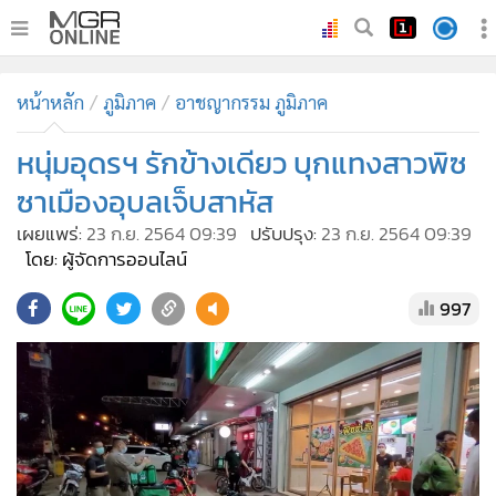
•
หน้าหลัก
หน้าหลัก
ภูมิภาค
อาชญากรรม ภูมิภาค
•
ทันเหตุการณ์
•
หนุ่มอุดรฯ รักข้างเดียว บุกแทงสาวพิซ
ภาคใต้
•
ภูมิภาค
ซาเมืองอุบลเจ็บสาหัส
•
Online Section
เผยแพร่:
23 ก.ย. 2564 09:39
ปรับปรุง:
23 ก.ย. 2564 09:39
•
บันเทิง
โดย: ผู้จัดการออนไลน์
•
ผู้จัดการรายวัน
997
•
คอลัมนิสต์
•
ละคร
•
CbizReview
•
Cyber BIZ
•
ผู้จัดกวน