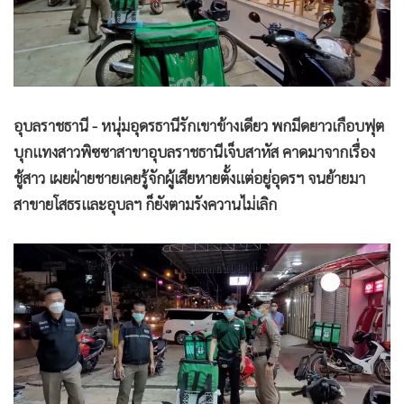
•
Good health & Well-being
•
Green Innovation & SD
•
Management & HR
•
MGR Live
•
Infographic
อุบลราชธานี - หนุ่มอุดรธานีรักเขาข้างเดียว พกมีดยาวเกือบฟุต
•
การเมือง
บุกแทงสาวพิซซาสาขาอุบลราชธานีเจ็บสาหัส คาดมาจากเรื่อง
•
ท่องเที่ยว
ชู้สาว เผยฝ่ายชายเคยรู้จักผู้เสียหายตั้งแต่อยู่อุดรฯ จนย้ายมา
•
กีฬา
สาขายโสธรและอุบลฯ ก็ยังตามรังควานไม่เลิก
•
ต่างประเทศ
•
Special Scoop
•
เศรษฐกิจ-ธุรกิจ
•
จีน
•
ชุมชน-คุณภาพชีวิต
•
อาชญากรรม
•
Motoring