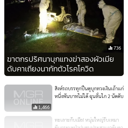
736
ฆาตกรปริศนาบุกแทงฆ่าสองผัวเมีย
ดับคาเถียงนากักตัวโรคโควิด
ด้านนายเลิศคูณ บุญสละ อายุ 26 ปี แฟนหนุ่มของ น.ส.พร
ทำงานเป็นเจ้าหน้าที่อยู่โรงพยาบาลในจังหวัด เล่าว่า นายสรายุ
คนร้ายนั้น อดีตเป็นช่างแอร์ที่รับซ่อมงานในเครือร้านพิซซ่าที่
สิงห์รถบรรทุกปืนดุบุกทวงเงินเถ้าแก่
จังหวัดอุดรธานี ทำให้รู้จักกับแฟนสาวของตนขณะไปทำงานอยู่
หนึ่งพันบาทไม่ได้ ฉุนลั่นไก 2 นัดดับ
ที่นั่น ต่อมาเมื่อ 3 เดือนก่อน น.ส.พรขอย้ายมาอยู่ที่สาขาจังหวัด
1,466
ยโสธร นายสรายุก็ตามมาก่อกวนรังควานถึงขนาดจี้จับตัว น.ส.พร
ทะเลาะกับเมีย! หนุ่มใหญ่รับเหมา
เข้ารีสอร์ต แต่ น.ส.พรหนีออกมาได้ และแจ้งตำรวจให้มาจับ แต่
ขับกระบะฝ่าฝนชนประสานงาดับคา