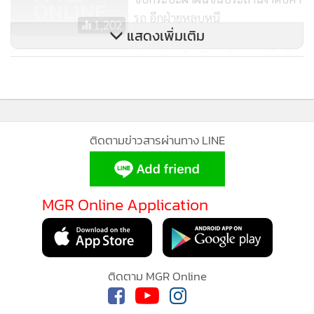
นายสรายุก็หลบหนีไปได้
รถ อีกฝ่ายหลบหนี
1,202
แสดงเพิ่มเติม
จนย้ายมาทำงานอยู่ที่สาขาจังหวัดอุบลราชธานี คนร้ายก็
สลด! ก่อนวันเกิด 1 วันกลายเป็นวัน
โทรศัพท์มาข่มขู่จะฆ่าแฟนสาวและตน พร้อมเรียกให้ น.ส.พรไป
ตาย หนุ่มใหญ่ขี่รถ จยย.รีบกลับบ้าน
พบกับคนร้ายที่มาเปิดห้องพักอยู่ใกล้ๆ ร้านที่ น.ส.พรทำงาน เมื่อ
ให้ทันเคอร์ฟิว ชนกับกระบะดับคาที่
695
น.ส.พรไม่ยอมไปพบก็โทรศัพท์มาก่อกวนที่ร้าน กระทั่งวันนี้ก็มา
เฝ้าอยู่บริเวณหน้าร้านตั้งแต่เช้า และมาก่อเหตุในตอนเย็น เบื้อง
ติดตามข่าวสารผ่านทาง LINE
ต้นชุดสืบสวน สภ.เมืองอุบลราชธานีกำลังแกะรอยเพื่อตามจับตัว
นายสรายุ หนุ่มอุดรธานี ที่บุกแทงสาวที่ไม่เล่นด้วยแล้ว
MGR Online Application
ส่วนอาการล่าสุดของ น.ส.พร หลังหน่วยกู้ภัยนำตัวส่งให้แพทย์
ช่วยรักษาปรากฏปลอดภัยแล้ว แต่ยังต้องอยู่ในความดูแลของ
แพทย์อย่างใกล้ชิดเพราะมีบาดแผลถูกแทงหลายแห่ง
ติดตาม MGR Online