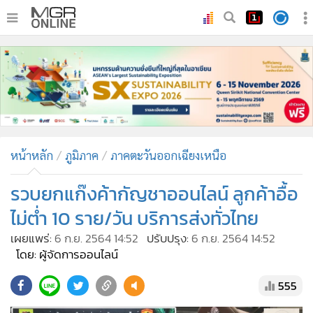
•
หน้าหลัก
•
ทันเหตุการณ์
•
ภาคใต้
•
ภูมิภาค
•
Online Section
หน้าหลัก
ภูมิภาค
ภาคตะวันออกเฉียงเหนือ
•
บันเทิง
•
ผู้จัดการรายวัน
รวบยกแก๊งค้ากัญชาออนไลน์ ลูกค้าอื้อ
•
คอลัมนิสต์
ไม่ต่ำ 10 ราย/วัน บริการส่งทั่วไทย
•
ละคร
เผยแพร่:
6 ก.ย. 2564 14:52
ปรับปรุง:
6 ก.ย. 2564 14:52
•
CbizReview
โดย: ผู้จัดการออนไลน์
•
Cyber BIZ
555
•
ผู้จัดกวน