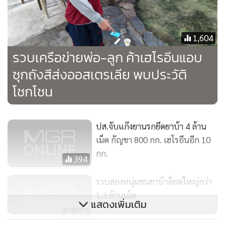
1,604
รวบเครือข่ายพ่อ-ลูก ค้าเฮโรอีนแอบ
ซุกถังสีส่งออสเตรเลีย พบประวัติ
โชกโชน
พ.ต.อ.สุรกิจ ค้วนเครือ ผกก.สส.ภ.จ.หนองคาย ระบุว่า เมื่อวันที่
15 มิ.ย. 64 ที่ผ่านมาตนและทีมงานได้ทำการจับกุมตัวนายแม็ก
ปส.จับแก๊งยานรกยึดยาบ้า 4 ล้าน
ซึ่งเป็นตัวการใหญ่ในการค้ากัญชาออนไลน์ แต่ได้รับการประกัน
เม็ด กัญชา 800 กก. เฮโรอีนอีก 10
กก.
ตัวออกมา และหวนกลับไปขายกัญชาออนไลน์อีกครั้ง ด้วยการ
394
สร้างกรุ๊ปไลน์ 3 กลุ่ม มีสมาชิกประมาณ 900 คน จึงให้ตำรวจแฝง
รวบสองหนุ่มขนยาบ้าล็อตใหญ่กว่า
ตัวเข้าไปเป็นสมาชิกเพื่อสืบทราบพฤติการณ์ของผู้ต้องหา
1.3 ล้านเม็ด
ประกอบกับการสืบสวนในเชิงลึก จนทราบข้อมูลที่แน่ชัดทั้งหมด
แสดงเพิ่มเติม
คือเมื่อสั่งซื้อกัญชาแล้วเงินจะถูกโอนไปยังบัญชีของ น.ส.อ้อน
405