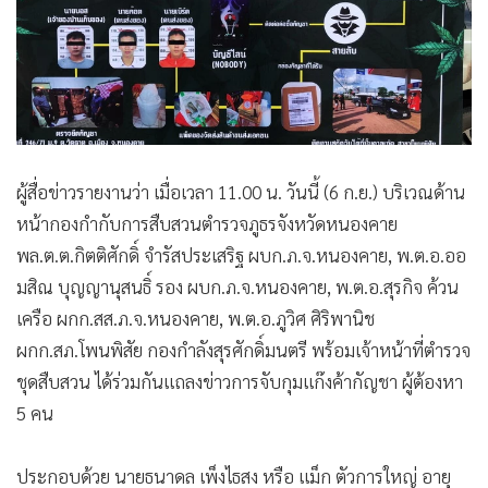
ผู้สื่อข่าวรายงานว่า เมื่อเวลา 11.00 น. วันนี้ (6 ก.ย.) บริเวณด้าน
หน้ากองกำกับการสืบสวนตำรวจภูธรจังหวัดหนองคาย
พล.ต.ต.กิตติศักดิ์ จำรัสประเสริฐ ผบก.ภ.จ.หนองคาย, พ.ต.อ.ออ
มสิณ บุญญานุสนธิ์ รอง ผบก.ภ.จ.หนองคาย, พ.ต.อ.สุรกิจ ค้วน
เครือ ผกก.สส.ภ.จ.หนองคาย, พ.ต.อ.ภูวิศ ศิริพานิช
ผกก.สภ.โพนพิสัย กองกำลังสุรศักดิ์มนตรี พร้อมเจ้าหน้าที่ตำรวจ
ชุดสืบสวน ได้ร่วมกันแถลงข่าวการจับกุมแก๊งค้ากัญชา ผู้ต้องหา
5 คน
ประกอบด้วย นายธนาดล เพ็งไธสง หรือ แม็ก ตัวการใหญ่ อายุ