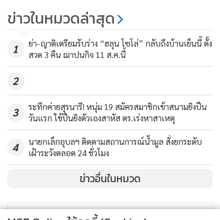
แฟนสาวนายแม็ก แล้วจะให้นายเบิร์ดและนายก๊อดไปรับกัญชา
จับตา “ว้าแดง” แผ่อิทธิพล-ติดตรา
ข่าวในหมวดล่าสุด
ที่พักอยู่บ้านของนายบอสนำมาแพกบรรจุลงในกล่องพัสดุ นำไป
UWSA หรา ขนยาปะทะกองกำลังผา
ส่งที่ขนส่งเอกชนให้ลูกค้าทั่วประเทศ
เมืองถูกสอยดับคาชายแดนเชียงดาว
4,346
ย่า-ญาติเตรียมรับร่าง “ฮลุน โซโล่” กลับถึงบ้านเย็นนี้ ตั้ง
1
สวด 3 คืน ฌาปนกิจ 11 ส.ค.นี้
โดยมียอดจัดส่งประมาณวันละ 10-20 กล่องเป็นอย่างน้อย ต่อมา
วันที่ 4 ก.ย. 64 ตำรวจจับกุมนายเบิร์ดได้ที่บ้านพัก พร้อมกัญชา
2
อัดแท่ง 6 กิโลกรัม กัญชาที่มีการตัดแบ่งใส่ถุงซิปล็อก 3 ถุง น้ำ
หนักรวม 180 กรัม, กล่องพัสดุ เครื่องชั่งน้ำหนักและอุปกรณ์แพ
ระทึกค่ายสุรนารี! หนุ่ม 19 สมัครสมาชิกเข้าสนามยิงปืน
3
กอื่นๆ ภายในห้องนอนของนายเบิร์ด จากนั้นตามไปจับกุมนายก็
วันแรก ใช้ปืนยิงตัวเองสาหัส ตร.เร่งหาสาเหตุ
อดได้ที่บ้านพัก พร้อมกัญชาอัดแท่ง 2 กิโลกรัม กัญชาใส่ถุงแล้ว
นายกเล็กอุบลฯ ติดตามสถานการณ์น้ำมูล สั่งยกระดับ
270 กรัม และสกัดจับนายแม็ก และ น.ส.อ้อน แฟนสาว ได้ที่ปั๊ม
4
เฝ้าระวังตลอด 24 ชั่วโมง
น้ำมันแห่งหนึ่งในพื้นที่ อ.โพนพิสัย
ข่าวอื่นในหมวด