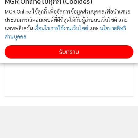
MGR Online ใช้คุกกี้ (Cookies)
MGR Online ใช้คุกกี้ เพื่อจัดการข้อมูลส่วนบุคคลเพื่อนำเสนอ
ประสบการณ์คอนเทนต์ที่ดีที่สุดให้กับผู้อ่านบนเว็บไซต์ และ
แอพพลิเคชั่น
เงื่อนไขการใช้งานเว็บไซต์
และ
นโยบายสิทธิ
ส่วนบุคคล
รับทราบ
จากการสืบสวนทราบว่ามีกัญชา 250 กก.ซุกซ่อนอยู่ในตู้เสื้อผ้าที่
ซื้อใหม่เพื่อเก็บกัญชาโดยเฉพาะที่บ้านของนายบอส ซึ่งมีหน้าที่
เฝ้าของ ได้เงินเดือนเดือนละ 40,000 บาท มีการใช้ระบบขนส่งที่
ถูกกฎหมายมาทำเรื่องผิดกฎหมาย ตำรวจภูธรจังหวัดหนองคาย
ยอมไม่ได้ และจะดำเนินการปราบปรามขบวนการค้ายาเสพติด
ให้หมดไป
ติดตามข่าวสารผ่านทาง LINE