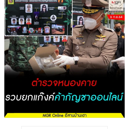
•
Good health & Well-being
•
Green Innovation & SD
•
Management & HR
•
MGR Live
•
Infographic
•
การเมือง
•
ท่องเที่ยว
•
กีฬา
•
ต่างประเทศ
•
Special Scoop
•
เศรษฐกิจ-ธุรกิจ
•
จีน
•
ชุมชน-คุณภาพชีวิต
•
อาชญากรรม
•
Motoring