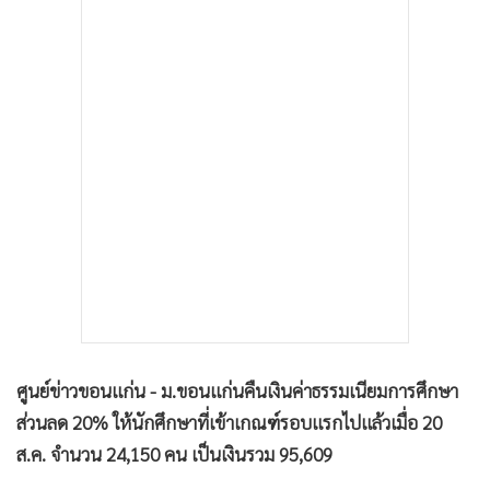
•
เกม
•
วิทยาศาสตร์
•
SMEs
•
หุ้น
•
อินโดจีน
•
กองทุนรวม
•
Celeb Online
•
Factcheck
•
ญี่ปุ่น
•
News1
•
Gotomanager
ศูนย์ข่าวขอนแก่น - ม.ขอนแก่นคืนเงินค่าธรรมเนียมการศึกษา
ส่วนลด 20
% ให้นักศึกษาที่เข้าเกณฑ์รอบแรกไปแล้วเมื่อ 20
ส.ค. จำนวน 24
,
150 คน เป็นเงินรวม 95
,
609