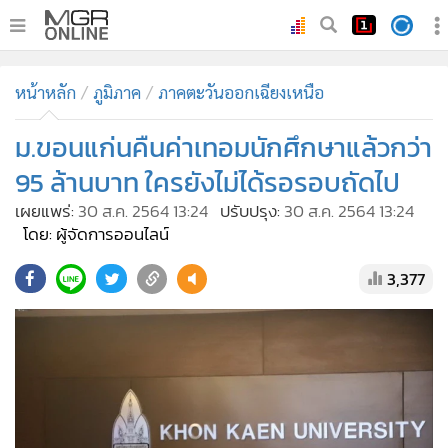
•
หน้าหลัก
หน้าหลัก
ภูมิภาค
ภาคตะวันออกเฉียงเหนือ
•
ทันเหตุการณ์
•
ม.ขอนแก่นคืนค่าเทอมนักศึกษาแล้วกว่า
ภาคใต้
•
ภูมิภาค
95 ล้านบาท ใครยังไม่ได้รอรอบถัดไป
•
Online Section
เผยแพร่:
30 ส.ค. 2564 13:24
ปรับปรุง:
30 ส.ค. 2564 13:24
•
บันเทิง
โดย: ผู้จัดการออนไลน์
•
ผู้จัดการรายวัน
3,377
•
คอลัมนิสต์
•
ละคร
•
CbizReview
•
Cyber BIZ
•
ผู้จัดกวน