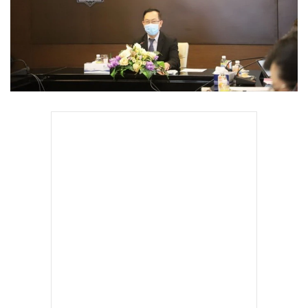
•
Good health & Well-being
•
Green Innovation & SD
•
Management & HR
•
MGR Live
•
Infographic
•
การเมือง
•
ท่องเที่ยว
•
กีฬา
•
ต่างประเทศ
•
Special Scoop
•
เศรษฐกิจ-ธุรกิจ
•
จีน
•
ชุมชน-คุณภาพชีวิต
•
อาชญากรรม
•
Motoring