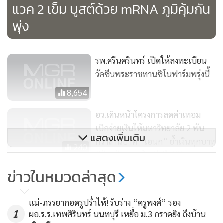
แวค 2 เข็ม บูสต์ด้วย mRNA ภูมิคุ้มกัน
เรียบร้อยแล้ว ซึ่งยอดนี้รวมนักศึกษาต่างชาติจำนวน 135 คนด้วย
พุ่ง
โดยนักศึกษาที่เหลือมหาวิทยาลัยจะดำเนินการคืนค่าธรรมเนียม
การศึกษาให้ในรอบถัดไป
รพ.ศรีนครินทร์ เปิดให้ลงทะเบียน
วัคซีนพระราชทานซิโนฟาร์มพรุ่งนี้
8,654
อว.เดินหน้าโครงการลดค่าเทอม
เบิกจ่ายเงินให้มหาวิทยาลัย 2 พัน
แสดงเพิ่มเติม
กว่าล้านบาท “เอนก” ย้ำเงินทุกบาท
240
ที่รัฐสนับสนุนต้องถึงมือนิสิต-นศ.
ข่าวในหมวดล่าสุด
มข.พัฒนา “ระบบติดตามผู้ป่วยโค
วิดแบบแยกตัว” เตรียมเพิ่มระบบ
แม่-ภรรยากอดรูปร่ำไห้! รับร่าง “ครูพงศ์” รอง
รองรับภาษาอังกฤษพร้อมประเทศ
278
1
ผอ.ร.ร.เทพศิรินทร์ นนทบุรี เหยื่อ ม.3 กราดยิง ถึงบ้าน
เพื่อนบ้าน