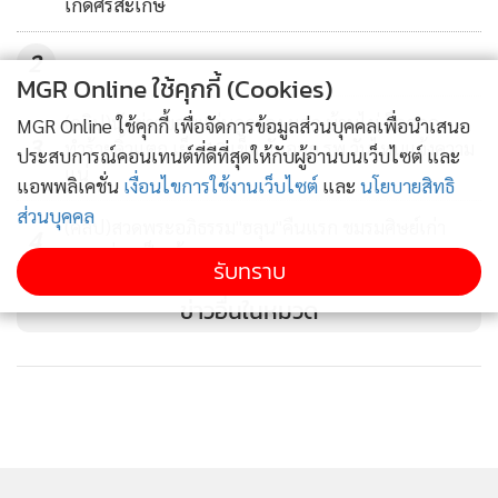
เกิดศรีสะเกษ
2
MGR Online ใช้คุกกี้ (Cookies)
(คลิป)นักข่าวขอนแก่นถูกรอง ผกก.บ้านไผ่ ล็อคคอ
MGR Online ใช้คุกกี้ เพื่อจัดการข้อมูลส่วนบุคคลเพื่อนำเสนอ
3
ทำร้ายคิ้วแตก เย็บ 12 เข็ม ยันออก รพ.วันไหนแจ้งความ
ประสบการณ์คอนเทนต์ที่ดีที่สุดให้กับผู้อ่านบนเว็บไซต์ และ
แน่
แอพพลิเคชั่น
เงื่อนไขการใช้งานเว็บไซต์
และ
นโยบายสิทธิ
ส่วนบุคคล
(คลิป)สวดพระอภิธรรม"ฮลุน"คืนแรก ชมรมศิษย์เก่า
4
จุฬาฯร่วมเป็นเจ้าภาพ
รับทราบ
ข่าวอื่นในหมวด