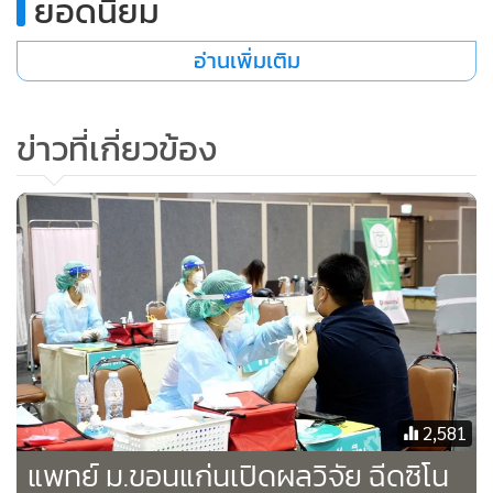
ยอดนิยม
อ่านเพิ่มเติม
ข่าวที่เกี่ยวข้อง
สำหรับส่วนลด 20% ของมหาวิทยาลัยนั้น มหาวิทยาลัยได้ดำเนิน
การคืนค่าธรรมเนียมการศึกษาให้แก่นักศึกษาที่ขอคืนรอบแรก
(สำหรับนักศึกษาที่ชำระเงินครบ) โดยมหาวิทยาลัยได้โอนเงินเข้า
บัญชีของนักศึกษาแต่ละคนไปแล้วเมื่อวันที่ 20 ส.ค. 2564
2,581
จำนวน 24,150 คน เป็นเงินรวมทั้งสิ้น 95,609,286.50 บาท (เก้า
แพทย์ ม.ขอนแก่นเปิดผลวิจัย ฉีดซิโน
สิบห้าล้านหกแสนเก้าพันสองร้อยแปดสิบหกบาทห้าสิบสตางค์)