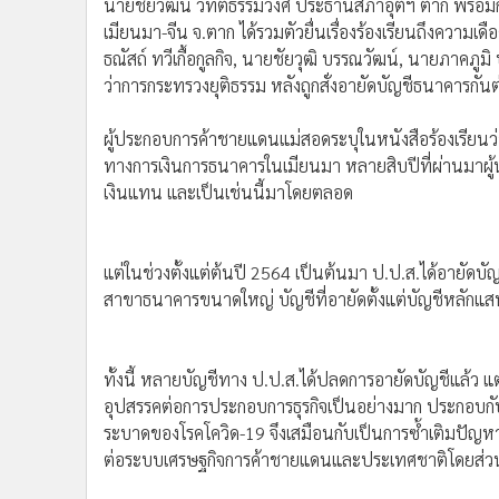
นายชัยวัฒน์ วิทิตธรรมวงศ์ ประธานสภาอุตฯ ตาก พร้อ
เมียนมา-จีน จ.ตาก ได้รวมตัวยื่นเรื่องร้องเรียนถึงความ
ธณัสถ์ ทวีเกื้อกูลกิจ, นายชัยวุฒิ บรรณวัฒน์, นายภาคภูมิ
ว่าการกระทรวงยุติธรรม หลังถูกสั่งอายัดบัญชีธนาคารกัน
ผู้ประกอบการค้าชายแดนแม่สอดระบุในหนังสือร้องเรียนว่า
ทางการเงินการธนาคารในเมียนมา หลายสิบปีที่ผ่านมาผู
เงินแทน และเป็นเช่นนี้มาโดยตลอด
แต่ในช่วงตั้งแต่ต้นปี 2564 เป็นต้นมา ป.ป.ส.ได้อายัดบ
สาขาธนาคารขนาดใหญ่ บัญชีที่อายัดตั้งแต่บัญชีหลักแ
ทั้งนี้ หลายบัญชีทาง ป.ป.ส.ได้ปลดการอายัดบัญชีแล้ว 
อุปสรรคต่อการประกอบการธุรกิจเป็นอย่างมาก ประกอบกั
ระบาดของโรคโควิด-19 จึงเสมือนกับเป็นการซ้ำเติมปัญหาเ
ต่อระบบเศรษฐกิจการค้าชายแดนและประเทศชาติโดยส่ว