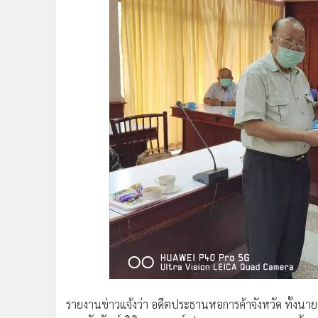
•
อินโดจีน
•
กองทุนรวม
•
Celeb Online
•
Factcheck
•
ญี่ปุ่น
•
News1
•
Gotomanager
รายงานข่าวแจ้งว่า อดีตประธานหอการค้าจังหวัด ทั้งนายนิ