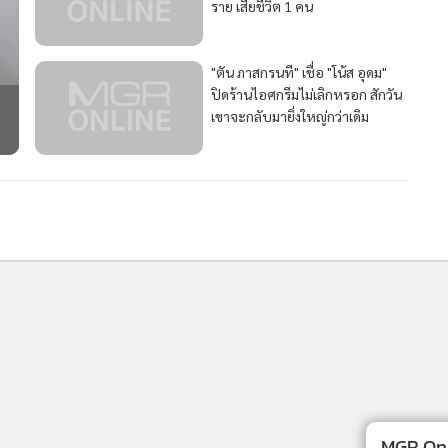
ราย เสียชีวิต 1 คน
"ตัน ภาสกรนที" เชื่อ "โน้ส อุดม"
ปิดร้านไอศกรีมไม่เลิกหรอก สักวัน
เขาจะกลับมายิ่งใหญ่กว่าเดิม
MGR Onli