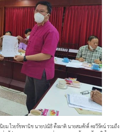
ยม ไวยรัชพานิช นายปณิธิ ตั้งผาติ นายสมศักดิ์ คะวีรัตน์ รวมถึง