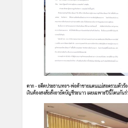
•
Management & HR
•
MGR Live
•
Infographic
•
การเมือง
•
ท่องเที่ยว
•
กีฬา
•
ต่างประเทศ
•
Special Scoop
•
เศรษฐกิจ-ธุรกิจ
•
จีน
•
ชุมชน-คุณภาพชีวิต
ตาก - อดีตประธานหอฯ-พ่อค้าชายแดนแม่สอดรวมตัวร้อง “
•
อาชญากรรม
เงินต้องสงสัยสั่งอายัดบัญชีระนาว เผยเฉพาะปีนี้โดนกัน
•
Motoring
•
เกม
•
วิทยาศาสตร์
•
SMEs
•
หุ้น