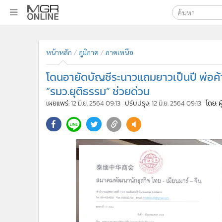
เลือกเครื่องมือท
•
หน้าหลัก
ค้นหา
•
ทันเหตุการณ์
หน้าหลัก
ภูมิภาค
ภาคเหนือ
Google
•
ภาคใต้
โดนอายัดบัญชีระนาวแถมยาวเป็นปี พ่อค้า
•
ภูมิภาค
MGR Onl
“รมว.ยุติธรรม” ช่วยด่วน
•
Online Section
ค้นหาขั
เผยแพร่:
12 มิ.ย. 2564 09:13
ปรับปรุง:
12 มิ.ย. 2564 09:13
โดย: 
•
บันเทิง
•
ผู้จัดการรายวัน
•
คอลัมนิสต์
•
ละคร
•
CbizReview
•
Cyber BIZ
•
ผู้จัดกวน
•
Good health & Well-being
•
Green Innovation & SD