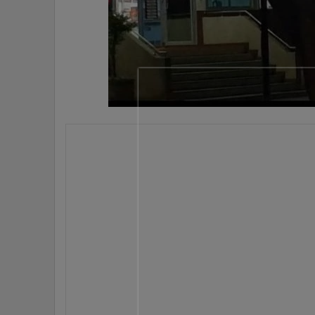
•
Management & HR
•
MGR Live
•
Infographic
•
การเมือง
•
ท่องเที่ยว
•
กีฬา
•
ต่างประเทศ
•
Special Scoop
•
เศรษฐกิจ-ธุรกิจ
•
จีน
•
ชุมชน-คุณภาพชีวิต
•
อาชญากรรม
•
Motoring
•
เกม
•
วิทยาศาสตร์
•
SMEs
•
หุ้น