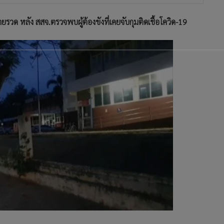
ยรวด หลัง สสจ.ตรวจพบผู้ต้องขังที่เคยจับกุมติดเชื้อโควิด-19