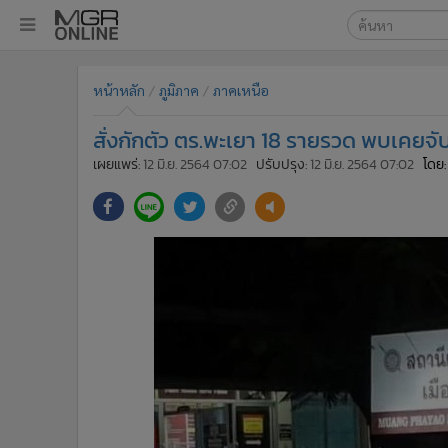
เลือกเครื่องมือท
•
หน้าหลัก
หน้าหลัก
ภูมิภาค
ภาคเหนือ
ค้นหา
•
ทันเหตุการณ์
Google
•
ภาคใต้
สั่งกักตัว ตร.พะเยา 18 รายรวด พบเคยจับก
•
ภูมิภาค
MGR Onl
เผยแพร่:
12 มิ.ย. 2564 07:02
ปรับปรุง:
12 มิ.ย. 2564 07:02
โดย:
•
Online Section
ค้นหาขั
•
บันเทิง
•
ผู้จัดการรายวัน
•
คอลัมนิสต์
•
ละคร
•
CbizReview
•
Cyber BIZ
•
ผู้จัดกวน
•
Good health & Well-being
•
Green Innovation & SD