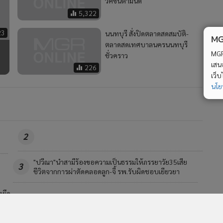
วัคซีนตามนัด
5,322
23
นนทบุรี สั่งปิดตลาดสดสมบัติ-
MGR Onli
ตลาดสดเทศบาลนครนนทบุรี
MGR Online 
ชั่วคราว
เสนอ ประสบก
226
เว็บไซต์ แ
นโยบายสิทธ
2
ตร.ภาค5จับเครือข่ายแก๊งค้ายาเสพติดข้ามชาติ3คดีรวดยึด
4
ยาบ้า3.2ล้านเม็ด-เฮโรอีนเพียบ
วอื่นในหมวด