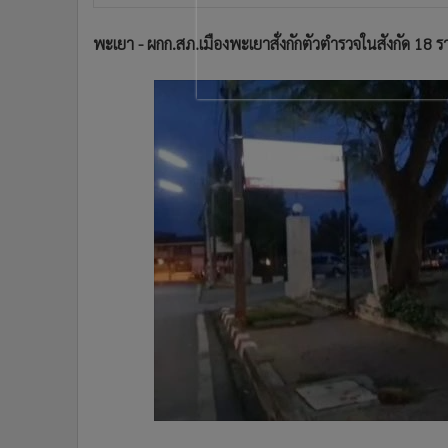
•
อินโดจีน
•
กองทุนรวม
พะเยา - ผกก.สภ.เมืองพะเยาสั่งกักตัวตำรวจในสังกัด 18 รา
•
Celeb Online
•
Factcheck
•
ญี่ปุ่น
•
News1
•
Gotomanager