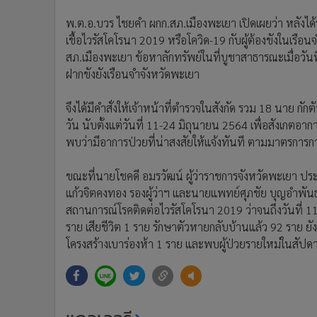
พ.ต.อ.บวร ไชยคำ ผกก.สภ.เมืองพะเยา เปิดเผยว่า หลังไ
เชื้อไวรัสโคโรนา 2019 หรือโควิด-19 กับผู้ต้องขังในเรือนจ
สภ.เมืองพะเยา ข้อหาลักทรัพย์ในที่บูชาสาธารณะเมื่อวัน
ฝากขังยังเรือนจำจังหวัดพะเยา
จึงได้มีคำสั่งให้เจ้าหน้าที่ตำรวจในสังกัด รวม 18 นาย ก
วัน นับตั้งแต่วันที่ 11-24 มิถุนายน 2564 เพื่อสังเก
พบว่ามีอาการป่วยที่น่าสงสัยให้แจ้งทันที ตามมาตรการกา
ขณะที่นายโชคดี อมรวัฒน์ ผู้ว่าราชการจังหวัดพะเยา 
แก้วจิตคงทอง รองผู้ว่าฯ และนายแพทย์ศุภชัย บุญอำพันธ
สถานการณ์โรคติดต่อไวรัสโคโรนา 2019 ว่าจนถึงวันที่ 1
ราย เสียชีวิต 1 ราย รักษาตัวหายกลับบ้านแล้ว 92 ราย 
โครงสร้างเบาร่องห้า 1 ราย และพบผู้ป่วยรายใหม่ในสัปดาห