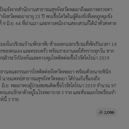
ด้รับแจ้งจากสำนักงานสาธารณสุขจังหวัดพะเยาถึงผลการตรวจหา
ำจังหวัดพะเยาอายุ 23 ปี พบเชื้อโควิดในผู้ต้องขังที่เคยถูกคุมขัง
ที่ 9 มิ.ย. 64 ที่ผ่านมา และทางพนักงานสอบสวนก็ได้นำตัวส่งศาล
ักตัวเองในบริเวณบ้านพักอาศัย ห้ามออกนอกบริเวณที่พักเป็นเวลา 14
ตอาการของตนเอง และครอบครัว พร้อมรายงานผลให้ทราบทุกวัน หาก
รเฝ้าระวังป้องกันและควบคุมโรคติดต่อเชื้อไวรัสโคโรน่า 2019
ประธานคณะกรรมการโรคติดต่อจังหวัดพะเยา พร้อมด้วยนายพินิจ
์ นายแพทย์สาธารณสุขจังหวัดพะเยา ได้ร่วมกันชี้แจงถึง
1 มิ.ย. พะเยาพบผู้ป่วยสะสมติดเชื้อไวรัสโคโรนา 2019 จำนวน 97
ยังคงนอนรักษาตัวอยู่ในโรงพยาบาล 3 ราย และห้องแยกโรคเรือนจำ
์นี้ 3 ราย
2,096