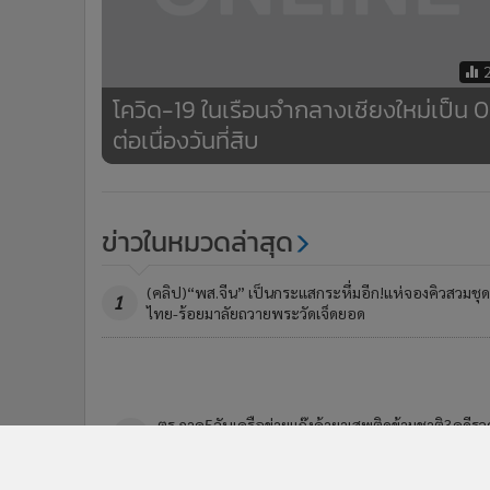
โควิด-19 ในเรือนจำกลางเชียงใหม่เป็น 0
ต่อเนื่องวันที่สิบ
ข่าวในหมวดล่าสุด
(คลิป)“พส.จีน” เป็นกระแสกระหึ่มอีก!แห่จองคิวสวมชุด
1
ไทย-ร้อยมาลัยถวายพระวัดเจ็ดยอด
"ปวีณา"นำสามีร้องขอความเป็นธรรมให้ภรรยาวัย35เสีย
3
ชีวิตจากการผ่าตัดคลอดลูก-จี้ รพ.รับผิดชอบเยียวยา
ข่า