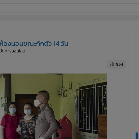
ี่ใช้
าห้องนอนขณะกักตัว 14 วัน
ine
ู้จัดการออนไลน์
้นสูง
954