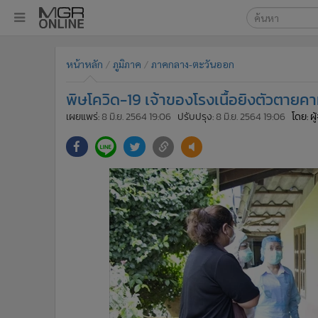
เลือกเครื่องมือท
•
หน้าหลัก
หน้าหลัก
ภูมิภาค
ภาคกลาง-ตะวันออก
ค้นหา
•
ทันเหตุการณ์
Google
•
ภาคใต้
พิษโควิด-19 เจ้าของโรงเนื้อยิงตัวตายค
•
ภูมิภาค
MGR Onl
เผยแพร่:
8 มิ.ย. 2564 19:06
ปรับปรุง:
8 มิ.ย. 2564 19:06
โดย: ผ
•
Online Section
ค้นหาขั
•
บันเทิง
•
ผู้จัดการรายวัน
•
คอลัมนิสต์
•
ละคร
•
CbizReview
•
Cyber BIZ
•
ผู้จัดกวน
•
Good health & Well-being
•
Green Innovation & SD