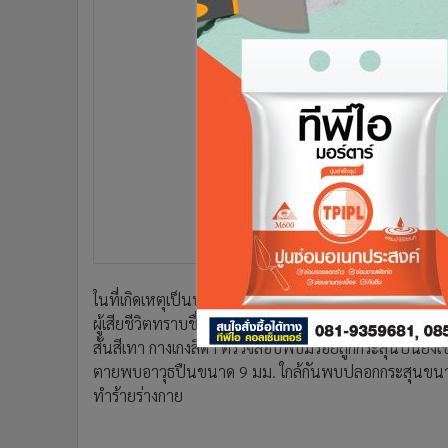
•
อินโดจีน
•
กองทุนรวม
•
Celeb Online
•
Factcheck
•
ญี่ปุ่น
•
News1
•
Gotomanager
ในที่เกิดเหตุเป็นบ้านพักชั้นเดียว ปลูกอยู่บริเวณหน้า
ผู้เสียชีวิตทราบชื่อต่อมาคือ นายเซดอักบาร์ ปาทาน อายุ
สั้นสีเทา กางเกงสีดำ ตรวจสอบพบมีรอยถูกกระสุนปืนยิงเ
ตายพบอาวุธปืนขนาด 9 มม. ใกล้กันพบปลอกกระสุนขนาด 9
ทำร้ายร่างกาย