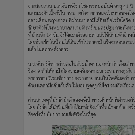
จากสอบสวน น.ส.จันทร์จิรา โชคพรหมอนันต์ อายุ 41 ปี ภร
และแผงค้าเนื้อวัวใน กทม. หลังจากการแพร่ระบาดของโรคไว
กลางเดือนพฤษภาคมที่ผ่านมา สามีได้ติดเชื้อไวรัสโควิด-19
รักษาตัวที่โรงพยาบาลสนามจันทร์ จ.นครปฐม กระทั่งหายดี
ที่บ้านอีก 14 วัน จึงได้แยกตัวออกมา แล้วใช้บ้านพักอีกหล
โดยช่วงเช้าวันนี้ตนได้เดินเข้าไปหาสามี เพื่อจะสอบถาม
แล้ว ในสภาพดังกล่าว
น.ส.จันทร์จิรา กล่าวต่อไปด้วยน้ำตานองหน้าว่า ตั้งแ
วิด-19 ทำให้สามี เกิดความเครียดจากผลกระทบทางธุรกิจ แล
อาการชาบริเวณซีกขวาของร่างกาย จนเป็นโรคซึมเศร้า ทาง
ด้วย แต่สามีกลับเก็บตัว ไม่ยอมพูดคุยกับใคร จนเกิดเรื่องเศร
ส่วนสาเหตุที่บังกัส ยิงตัวเองครั้งนี้ ทางเจ้าหน้าที่ตำ
โดย บังกัส ได้นำปืนที่เก็บไว้มาจ่อยิงเข้าที่หน้าอกซ้าย ห
อีกครั้งที่ขมับขวา จนเสียชีวิตในที่สุด