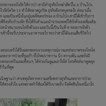
รยาของบังกัส ให้การว่า สามีทำธุรกิจโรงฆ่าสัตว์ใน อ.บ้านโป่ง
รัสโควิด-19 ทำให้ตลาดถูกปิด ธุรกิจต้องหยุดชะงัก ต่อมาเมื่อ
 และเป็นหนึ่งในกลุ่มคลัสเตอร์ของ อ.บ้านโป่ง สามีได้เข้ารับการ
จึงกลับบ้านพัก ซึ่งได้รับคำแนะนำจากแพทย์ให้กักตัวเองเพิ่มเติม
ังหน้าสนามชนไก่กักตัวเอง และวันนี้เป็นวันที่ 8 ของการกักตัว
ว่าเช้านี้จะรับประทานอาหารอะไร พบว่าสามีได้นอนเสียชีวิตไป
ต่ทางครอบครัวได้รับผลกระทบจากเหตุการณ์การแพร่ระบาดของโรคโค
ะอาการป่วยที่รุมเร้า ทั้งโรคเบาหวาน นิ่ว ความดัน และยังมี
ครอบครัวและเพื่อนๆ ได้ช่วยกันดูแลเอาใจใส่ โทรศัพท์มาพูดคุย
้าในที่สุด
รวจสันนิษฐานว่า สาเหตุเกิดจากความเครียดทางธุรกิจและอาการป่วย
วังให้ตรงหัวใจ แต่พลาดทำให้แค่ได้รับบาดเจ็บ จึงตัดสินใจเหนี่ยวไก