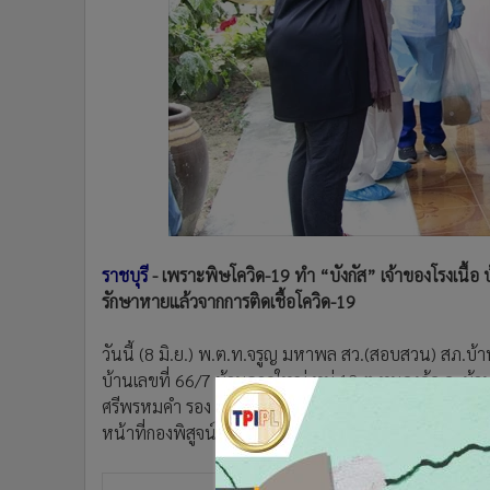
•
Management & HR
•
MGR Live
•
Infographic
•
การเมือง
•
ท่องเที่ยว
•
กีฬา
•
ต่างประเทศ
•
Special Scoop
•
เศรษฐกิจ-ธุรกิจ
•
จีน
ราชบุรี
- เพราะพิษโควิด-19 ทำ “บังกัส” เจ้าของโรงเนื้อ
•
ชุมชน-คุณภาพชีวิต
รักษาหายแล้วจากการติดเชื้อโควิด-19
•
อาชญากรรม
วันนี้ (8 มิ.ย.) พ.ต.ท.จรูญ มหาพล สว.(สอบสวน) สภ.บ้านโป่
•
Motoring
บ้านเลขที่ 66/7 บ้านลาดใหญ่ หมู่ 12 ต.หนองอ้อ อ. บ้าน
•
เกม
ศรีพรหมคำ รอง ผกก.ป. พ.ต.ท.มานพ น้ำประสานไทย รอง 
•
วิทยาศาสตร์
หน้าที่กองพิสูจน์หลักฐาน ภ.จว.ราชบุรี แพทย์เวร รพ.บ้านโ
•
SMEs
•
หุ้น