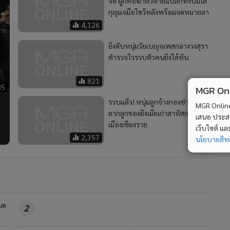
จัด ผูกคอฆ่าตัวตายแปลกทิ้งปมใส่
กุญแจมือไขว้หลังพร้อมจดหมายลา
4,126
ยิงดับหนุ่มวัยเบญจเพสกลางวงสุรา
ตำรวจไวรวบตัวคนยิงได้ทัน
821
85
MGR Onli
รวบแล้ว! หนุ่มลูกจ้างกองช่าง อบจ.
MGR Online 
ลากลูกซองยิงเมียเก่าสาหัสกลาง
เสนอ ประสบก
เมืองเชียงราย
เว็บไซต์ แ
2,357
นโยบายสิทธ
นด
2