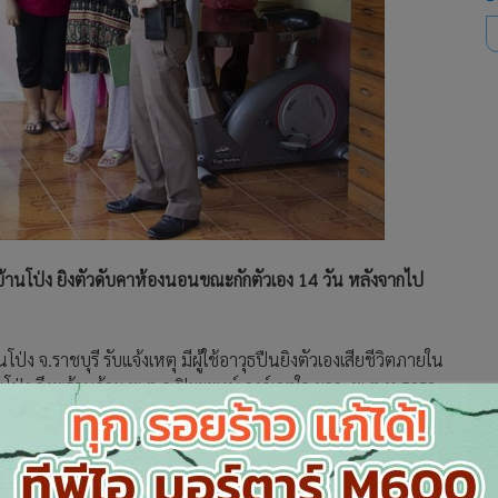
 บ้านโป่ง ยิงตัวดับคาห้องนอนขณะกักตัวเอง 14 วัน หลังจากไป
ง จ.ราชบุรี รับแจ้งเหตุ มีผู้ใช้อาวุธปืนยิงตัวเองเสียชีวิตภายใน
โป่ง จึงพร้อมด้วย พ.ต.อ.ปิยะพงษ์ วงค์เกตุใจ ผกก. พ.ต.ท.ธารา
ผกก.สส. พ.ต.ท.พิษณุ เชิดโฉม สว.สส. กำลังชุดสืบสวน เจ้า
ป่ง และเจ้าหน้าที่มูลนิธิรวมใจการกุศลราชบุรี รีบไปในที่เกิดเหตุ