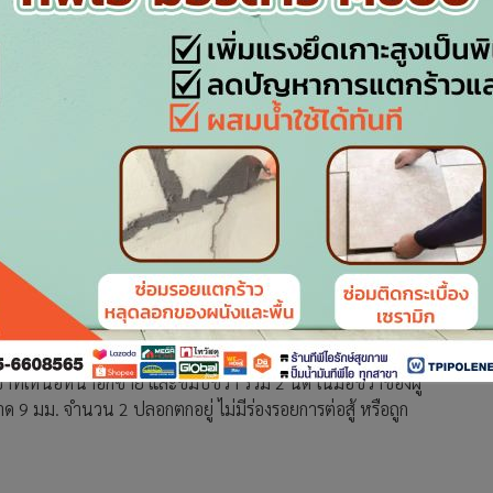
สนามชนไก่บ้านลาดใหญ่ (บ่อนไก่เก่า) ภายในห้องบนเตียงนอนพบร่าง
 51 ปี หรือที่รู้จักนาม “บังกัส” สภาพนอนหงาย สวมเสื้อเชิ้ตแขน
ข้าที่เหนือหน้าอกซ้าย และขมับขวา รวม 2 นัด ในมือขวาของผู้
 มม. จำนวน 2 ปลอกตกอยู่ ไม่มีร่องรอยการต่อสู้ หรือถูก