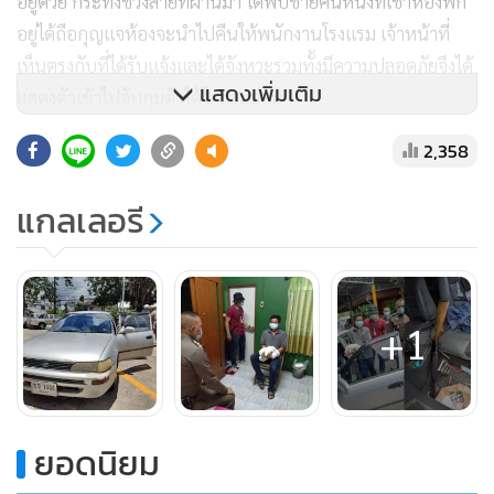
อยู่ด้วย กระทั่งช่วงสายที่ผ่านมา ได้พบชายคนหนึ่งที่เช่าห้องพัก
อยู่ได้ถือกุญแจห้องจะนำไปคืนให้พนักงานโรงแรม เจ้าหน้าที่
เห็นตรงกับที่ได้รับแจ้งและได้จังหวะรวมทั้งมีความปลอดภัยจึงได้
แสดงเพิ่มเติม
แสดงตัวเข้าไปจับกุมตัวได้โดยละม่อม
2,358
พร้อมกันนี้ ได้ยึดรถเก๋งโตโยต้าโคโรน่า สีบรอนซ์เงิน หมายเลข
แกลเลอรี
ทะเบียน ขข 1033 เชียงราย ที่ใช้ขับไปก่อเหตุที่หน้าโชว์
รูมฮอนด้าเมื่อ 2 วันก่อนด้วย ซึ่งเมื่อเจ้าหน้าที่เปิดดูในรถปรากฏ
ว่าพบอาวุธปืนลูกซองดังกล่าววางอยู่ที่เบาะด้านที่นั่งผู้โดยสาร 1
กระบอก พร้อมลูกกระสุนอีกจำนวนหนึ่งจึงได้ยึดไว้เป็นของกลาง
+1
และนำตัวนายวรศักดิ์ ไปสอบปากคำที่ สภ.เมืองเชียงราย
ยอดนิยม