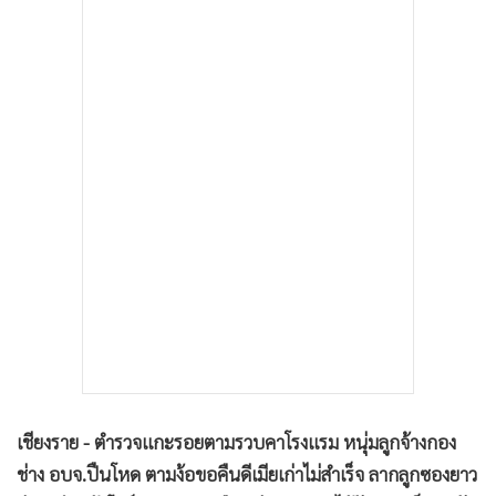
•
เกม
•
วิทยาศาสตร์
•
SMEs
•
หุ้น
•
อินโดจีน
•
กองทุนรวม
•
Celeb Online
•
Factcheck
•
ญี่ปุ่น
•
News1
•
Gotomanager
เชียงราย - ตำรวจแกะรอยตามรวบคาโรงแรม หนุ่มลูกจ้างกอง
ช่าง อบจ.ปืนโหด ตามง้อขอคืนดีเมียเก่าไม่สำเร็จ ลากลูกซองยาว