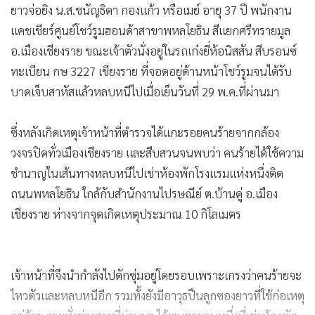
ยาวจ่อยิง น.ส.ชนัญธิดา กองแก้ว หรือเมย์ อายุ 37 ปี พนักงาน
แคชเชียร์ศูนย์โชว์รูมฮอนด้าสาขาพหลโยธิน สีแยกศรีทรายมูล
อ.เมืองเชียงราย ขณะเจ้าตัวนั่งอยู่ในรถเก๋งยี่ห้อนิสสัน สีบรอนซ์
ทะเบียน กษ 3227 เชียงราย ที่จอดอยู่ด้านหน้าโชว์รูมจนได้รับ
บาดเจ็บสาหัสแล้วหลบหนีไปเมื่อเย็นวันที่ 29 พ.ค.ที่ผ่านมา
ซึ่งหลังเกิดเหตุเจ้าหน้าที่ตำรวจได้แกะรอยคนร้ายจากกล้อง
วงจรปิดทั่วเมืองเชียงราย และสืบสวนจนพบว่า คนร้ายได้ใช้ความ
ชำนาญในเส้นทางหลบหนีไปเช่าห้องพักโรงแรมแห่งหนึ่งติด
ถนนพหลโยธิน ใกล้กับสำนักงานไปรษณีย์ ต.บ้านดู่ อ.เมือง
เชียงราย ห่างจากจุดเกิดเหตุประมาณ 10 กิโลเมตร
เจ้าหน้าที่จึงนำกำลังไปดักซุ่มอยู่โดยรอบเพราะเกรงว่าคนร้ายจะ
ไหวตัวและหลบหนีอีก รวมทั้งยังมีอาวุธปืนลูกซองยาวที่ใช้ก่อเหตุ