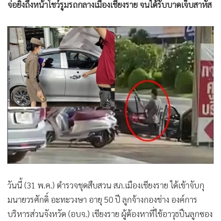
จ่อยิงถึงหน้าโชว์รูมรถกลางเมืองเชียงราย จนได้รับบาดเจ็บสาหัส
วันนี้ (31 พ.ค.) ตำรวจชุดสืบสวน สภ.เมืองเชียงราย ได้เข้าจับกุ
มนายวรศักดิ์ อะทะวงษา อายุ 50 ปี ลูกจ้างกองช่าง องค์การ
บริหารส่วนจังหวัด (อบจ.) เชียงราย ผู้ต้องหาที่ใช้อาวุธปืนลูกซอง