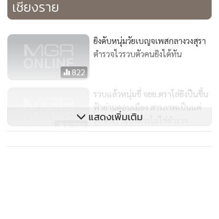
เชียงราย
แต่กลับถึงขั้นใช้อาวุธปืนออกมายิงข่มขู่ และนำปืนมายิงในที่
สาธารณะโดยเฉพาะต่อหน้าประชาชน จึงถือเป็นเรื่องอันตราย
ยิงดับหนุ่มวัยเบญจเพสกลางวงสุรา
เจ้าหน้าที่ยังทราบว่าเคยมีเหตุบุกไปยิงปืนในบ้านของฝ่ายหญิง
ตำรวจไวรวบตัวคนยิงได้ทัน
และข่มขู่ครอบครัว เหตุเกิดเมื่อคืนวันที่ 25 พ.ค.ที่ผ่านมา แต่ครั้ง
นั้นไม่มีคนได้รับอันตราย และฝ่ายหญิงได้แจ้งความไว้ที่ สภ.แม่
822
ยาว อ.เมืองเชียงราย แล้ว
รวบแล้วหนุ่มขี่ จยย.ตราโล่ยิงปืนขึ้น
ฟ้าย่านดอนเมือง สารภาพเป็นแค่
ด้านครอบครัวของฝ่ายหญิงระบุว่า นายวรศักดิ์ เป็นอดีตสามีอยู่
แสดงเพิ่มเติม
ลูกจ้างร้านอาหารไม่ใช่ตำรวจ
1,398
กินกับ น.ส.เมย์ มาประมาณ 14 ปี จนมีลูกด้วยกัน 1 คน แต่ต่อ
มามีเรื่องทะเลาะวิวาทกันหลายครั้งจนถึงขั้นทำร้ายร่างกายกัน
รวบแล้ว! “ไอ้ชาร์ป” เดนคุกปืนโหด
ฝ่ายหญิงจึงขอเลิกรา แต่นายวรศักดิ์ ยังพยายามขอคืนดีจน
จ่อยิงแฟนสาวปางตาย อ้างโมโหเห็น
กระทั่งมาก่อเหตุดังกล่าว
แชตนัดผู้ชาย เจอ 4 ข้อหาหนัก
573