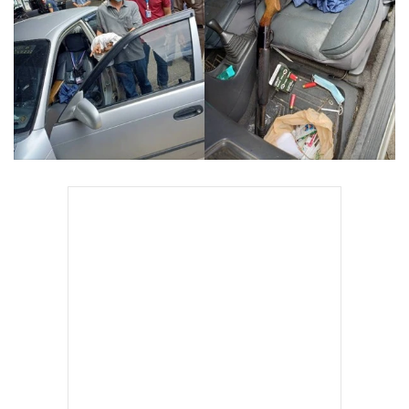
•
Good health & Well-being
•
Green Innovation & SD
•
Management & HR
•
MGR Live
•
Infographic
•
การเมือง
•
ท่องเที่ยว
•
กีฬา
•
ต่างประเทศ
•
Special Scoop
•
เศรษฐกิจ-ธุรกิจ
•
จีน
•
ชุมชน-คุณภาพชีวิต
•
อาชญากรรม
•
Motoring