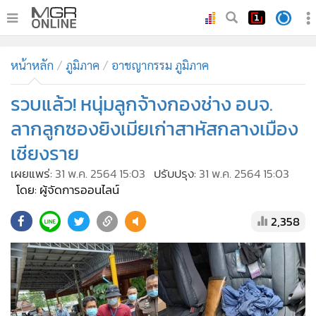
•
หน้าหลัก
หน้าหลัก
ภูมิภาค
อาชญากรรม ภูมิภาค
•
ทันเหตุการณ์
•
รวบแล้ว! หนุ่มลูกจ้างกองช่าง อบจ.
ภาคใต้
•
ภูมิภาค
ลากลูกซองยิงเมียเก่าสาหัสกลางเมือง
•
Online Section
เชียงราย
•
บันเทิง
เผยแพร่:
31 พ.ค. 2564 15:03
ปรับปรุง:
31 พ.ค. 2564 15:03
•
ผู้จัดการรายวัน
โดย: ผู้จัดการออนไลน์
•
คอลัมนิสต์
2,358
•
ละคร
•
CbizReview
•
Cyber BIZ
•
ผู้จัดกวน