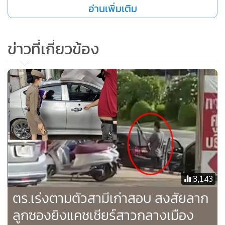
อ่านเพิ่มเติม
ข่าวที่เกี่ยวข้อง
พ.ต.อ.โสภณ ม่วงเฟื่อง ผกก.สภ.เมืองเชียงราย เปิดเผยว่า ทางชุด
สืบสวน สภ.เมืองเชียงราย ร่วมกับ กก.สส.ภ.จว.เชียงราย ได้ใช้วิธี
การไล่ดูภาพกล้องวงจรปิดหลายจุดเป็นหลัก จนพบแหล่งซ่อนตัว
3,143
ในเขต ต.บ้านดู่ และเข้าจับกุมตัวได้ เบื้องต้น ผู้ต้องหาให้การรับ
ตร.เร่งตามตัวสามีเก่าสอบ สงสัยลาก
สารภาพ
ลูกซองยิงแคชเชียร์สาวกลางเมือง
สำหรับสาเหตุที่ก่อเหตุคือการทะเลาะวิวาทกันภายในครอบครัว