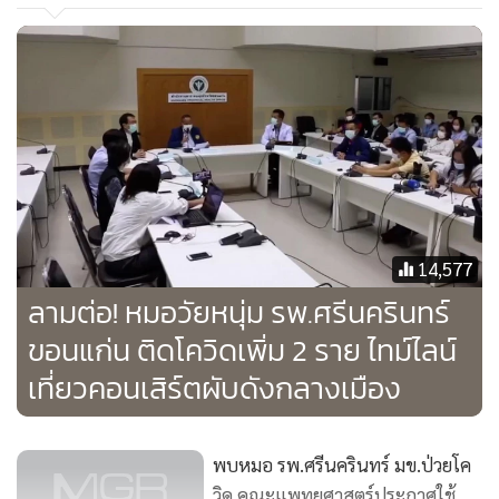
ให้รีบมาติดต่อรายงานตัวต่อเจ้าหน้าที่โรงพยาบาลชัยภูมิเพื่อ
ตรวจหาเชื้อเป็นการด่วน
อีกทั้งได้รับแจ้งว่าบุตรชายของสองสามีภรรยาผู้ป่วยโควิด-19 ดัง
กล่าว ซึ่งไปอยู่ที่ จ.ขอนแก่น ได้ไปตรวจและพบว่าติดเชื้อโค
วิด-19 ที่ จ.ขอนแก่น ได้เข้ารับการรักษาอยู่ในความดูแลของ
แพทย์ที่โรงพยาบาลศรีนครินทร์ มหาวิทยาลัยขอนแก่น แล้ว
14,577
ลามต่อ! หมอวัยหนุ่ม รพ.ศรีนครินทร์
ขอนแก่น ติดโควิดเพิ่ม 2 ราย ไทม์ไลน์
เที่ยวคอนเสิร์ตผับดังกลางเมือง
พบหมอ รพ.ศรีนครินทร์ มข.ป่วยโค
วิด คณะแพทยศาสตร์ประกาศใช้