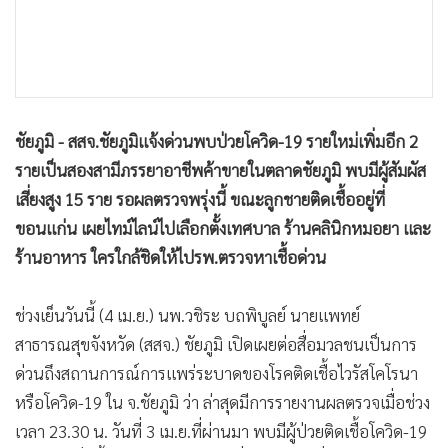
•
เกม
•
วิทยาศาสตร์
•
SMEs
•
หุ้น
ชัยภูมิ - สสจ.ชัยภูมิแจ้งด่วนพบป่วยโควิด-19 รายใหม่เพิ่มอีก 2
•
อินโดจีน
รายเป็นสองสามีภรรยาอาชีพค้าขายในตลาดชัยภูมิ พบมีผู้สัมผัส
•
กองทุนรวม
เสี่ยงสูง 15 ราย รอผลตรวจพรุ่งนี้ ขณะลูกชายติดเชื้ออยู่ที่
•
Celeb Online
ขอนแก่น เผยไทม์ไลน์ไปเลือกตั้งเทศบาล ร้านคลินิกหมอยา และ
•
Factcheck
ร้านอาหาร ใครใกล้ชิดให้ไปรพ.ตรวจหาเชื้อด่วน
•
ญี่ปุ่น
•
News1
ช่วงเย็นวันนี้ (4 เม.ย.) นพ.วชิระ บถพิบูลย์ นายแพทย์
•
Gotomanager
สาธารณสุขจังหวัด (สสจ.) ชัยภูมิ เปิดเผยต่อสื่อมวลชนเป็นการ
ด่วนถึงสถานการณ์การแพร่ระบาดของโรคติดเชื้อไวรัสโคโรนา
หรือโควิด-19 ใน จ.ชัยภูมิ ว่า ล่าสุดมีการรายงานผลตรวจเมื่อช่วง
เวลา 23.30 น. วันที่ 3 เม.ย.ที่ผ่านมา พบมีผู้ป่วยติดเชื้อโควิด-19