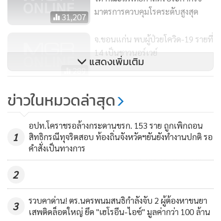
มาตรการควบคุมโรคระดับสูงสุด
31,207
นพ.วชิระ กล่าวอีกว่า สำหรับการฉีดวัคซีนป้องกันโควิด-19 ของ
จ.ขอนแก่น พบผู้ป่วยโควิด-19 รายที่
บุคลากรทางการแพทย์ ใน จ.ชัยภูมิ นั้น เบื้องต้นได้แบ่งเป็นกลุ่ม
14 เป็นชาวนอร์เวย์
บุคลากรทางการแพทย์ จำนวน 1,000 ราย และ อสม.อีก 1,000
แสดงเพิ่มเติม
289
ราย ในพื้นที่ 5 อำเภอ ที่เป็นบุคลากรประจำโรงพยาบาลแม่ข่าย
ที่จะต้องช่วยรองรับผู้ป่วยในพื้นที่หลักใน 5 อำเภอ ประกอบด้วย
อากาศร้อนทั่วไทย เหนือร้อนจัดถึง
ข่าวในหมวดล่าสุด
อ.เมืองชัยภูมิ, อ.ภูเขียว, อ.จัตุรัส, อ.หนองบัวแดง และ อ.แก้ง
41 องศา มีฝนฟ้าคะนอง-ลมแรงบาง
คร้อ โดยจะเริ่มฉีดที่โรงพยาบาลชัยภูมิ ก่อนในวันพรุ่งนี้ ( 5 เม.ย.)
แห่ง ใต้อ่วมโดนฝนถล่มหนัก
1,250
อปท.โคราชรอล้างกระดานขรก. 153 ราย ถูกเพิกถอน
และต่อไปจะเป็นโรงพยาบาลแม่ข่ายที่เหลือทั้ง 5 แห่ง ใน 5
1
สิทธิกรณีทุจริตสอบ ท้องถิ่นจังหวัดฯยันยังทำงานปกติ รอ
อำเภอ ให้ครบก่อนวันสงกรานต์ที่ 13 เม.ย. นี้
คำสั่งเป็นทางการ
2
รวบคาด่าน! ตร.นครพนมสนธิกำลังจับ 2 ผู้ต้องหาขนยา
3
เสพติดล็อตใหญ่ ยึด "เฮโรอีน-ไอซ์" มูลค่ากว่า 100 ล้าน