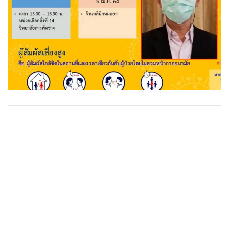
•
Good health & Well-being
•
Green Innovation & SD
•
Management & HR
•
MGR Live
•
Infographic
•
การเมือง
•
ท่องเที่ยว
•
กีฬา
•
ต่างประเทศ
•
Special Scoop
•
เศรษฐกิจ-ธุรกิจ
•
จีน
•
ชุมชน-คุณภาพชีวิต
•
อาชญากรรม
•
Motoring