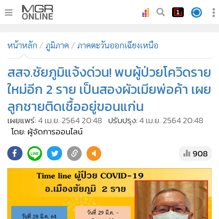
•
หน้าหลัก
หน้าหลัก
ภูมิภาค
ภาคตะวันออกเฉียงเหนือ
•
ทันเหตุการณ์
•
สสจ.ชัยภูมิแจ้งด่วน! พบผู้ป่วยโควิดราย
ภาคใต้
•
ภูมิภาค
ใหม่อีก 2 ราย เป็นสองผัวเมียพ่อค้า เผย
•
Online Section
ลูกชายติดเชื้ออยู่ขอนแก่น
•
บันเทิง
เผยแพร่:
4 เม.ย. 2564 20:48
ปรับปรุง:
4 เม.ย. 2564 20:48
•
ผู้จัดการรายวัน
โดย: ผู้จัดการออนไลน์
•
คอลัมนิสต์
908
•
ละคร
•
CbizReview
•
Cyber BIZ
•
ผู้จัดกวน