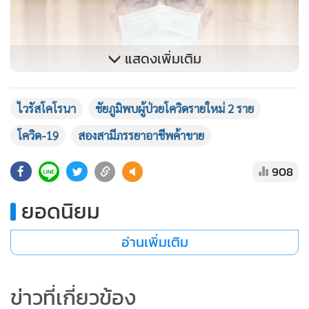
แสดงเพิ่มเติม
ไวรัสโคโรนา
ชัยภูมิพบผู้ป่วยโควิดรายใหม่ 2 ราย
โควิด-19
สองสามีภรรยาอาชีพค้าขาย
นพ.วชิระ บถพิบูลย์ นายแพทย์สาธารณสุขจังหวัด (สสจ.)
ชัยภูมิ
908
นอกจากนี้ ยังได้ส่งชุดเจ้าหน้าที่ติดตามผู้สัมผัสที่เหลือเพิ่มเติม
ยอดนิยม
อย่างละเอียดตามไทม์ไลน์ทั้งหมด ทั้งการเดินทางไปใช้สิทธิเลือก
ตั้งเทศบาล หน่วยเลือกตั้งที่ 14 วิทยาลัยสารพัดช่าง วันที่ 28
อ่านเพิ่มเติม
มี.ค.,วันที่ 29 มี.ค.-3 เม.ย.ไปร้านคลินิกหมอยา และวันที่ 30-31
มี.ค.ไปร้านอาหารแดน สเตชัน ซึ่งหากใครที่ทราบว่าตัวเองมี
ข่าวที่เกี่ยวข้อง
ความใกล้ชิดกับสองสามีภรรยาผู้ป่วยที่มีอาชีพค้าขายดังกล่าว ขอ