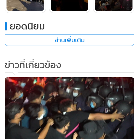
ยอดนิยม
อ่านเพิ่มเติม
ข่าวที่เกี่ยวข้อง
8. นายวีรภัทร ศิริสุนทร (นักศึกษา มข.) 9. นายภานุพงศ์ ศรีธนา
นุวัฒน์ 10. นายศรายุทธ นาคมณี (นักศึกษา มข.) 11. นายจตุพร
แซ่อึง 12. นายเชษฐา กลิ่นดี (นักศึกษา มมส.) 13. นายศิวกร
นามนวด หรือเข้ม (นักศึกษา มข.) และ 14. นายอิศเรษฐ์ เจริญคง