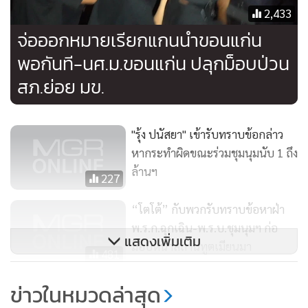
2,433
จ่อออกหมายเรียกแกนนำขอนแก่น
พอกันที-นศ.ม.ขอนแก่น ปลุกม็อบป่วน
สภ.ย่อย มข.
"รุ้ง ปนัสยา" เข้ารับทราบข้อกล่าว
หากระทำผิดขณะร่วมชุมนุมนับ 1 ถึง
ล้านฯ
227
“โตโต้” กับพวกรับทราบข้อหาฝ่า
พ.ร.ก.ฉุกเฉิน-พ.ร.บ.ชุมนุมฯ ก่อ
แสดงเพิ่มเติม
ม็อบหน้าสถานทูตเมียนมา
481
ไม่ทนแล้ว! คนขอนแก่นรักสถาบันฯ
ข่าวในหมวดล่าสุด
นัดบุก มข. ถามจุดยืนยังเอาสถาบัน