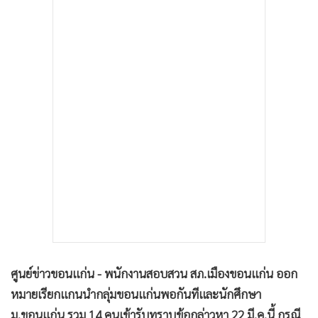
•
เกม
•
วิทยาศาสตร์
•
SMEs
•
หุ้น
•
อินโดจีน
•
กองทุนรวม
•
Celeb Online
•
Factcheck
•
ญี่ปุ่น
•
News1
•
Gotomanager
ศูนย์ข่าวขอนแก่น - พนักงานสอบสวน สภ.เมืองขอนแก่น ออก
หมายเรียกแกนนำกลุ่มขอนแก่นพอกันทีและนักศึกษา
ม.ขอนแก่น รวม 14 คนเข้ารับทราบข้อกล่าวหา 22 มี.ค.นี้ กรณี