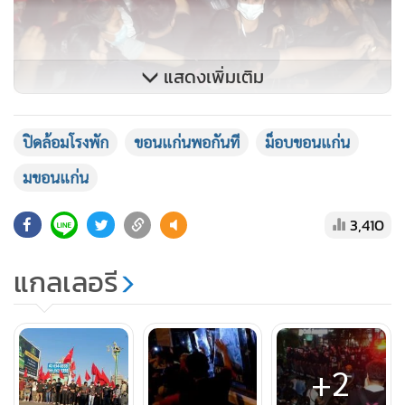
แสดงเพิ่มเติม
เหตุการณ์ม็อบปิดล้อม สภ.ย่อย ม.ขอนแก่น คืนวันที่ 1 มี.ค. 64
ปิดล้อมโรงพัก
ขอนแก่นพอกันที
ม็อบขอนแก่น
โดยมีแกนนำและเครือข่ายกลุ่มขอนแก่นพอกันทีและนักศึกษา
มขอนแก่น
ที่ต้องเข้ารับทราบข้อกล่าวหา ประกอบด้วย 1. นายอรรถพล บัว
พัฒน์ หรือครูใหญ่ 2. นายวชิรวิทย์ เทศศรีเมือง (เซฟ) นักศึกษา
3,410
มข. 3. นายชัยธวัช รามมะเริง (นักศึกษา มข.) 4. นายนิติกร ค้ำชู
(คนขับรถเครื่องเสียง) 5. นายกรชนก แสนประเสริฐ 6. นายพชร
แกลเลอรี
สารธิยากุล 7. นายธนศักดิ์ โพธิเตมิย์
+2