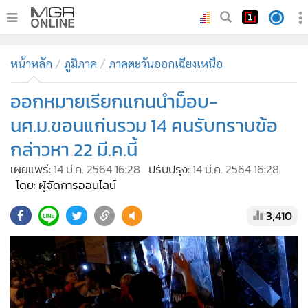
•
หน้าหลัก
หน้าหลัก
ภูมิภาค
ภาคตะวันออกเฉียงเหนือ
•
ทันเหตุการณ์
•
ออกหมายเรียกแกนนำม็อบ-
ภาคใต้
•
ภูมิภาค
นศ.ม.ขอนแก่นรวม 14 คนรับทราบข้อ
•
Online Section
กล่าวหา 22 มี.ค.นี้
•
บันเทิง
เผยแพร่:
14 มี.ค. 2564 16:28
ปรับปรุง:
14 มี.ค. 2564 16:28
•
ผู้จัดการรายวัน
โดย: ผู้จัดการออนไลน์
•
คอลัมนิสต์
3,410
•
ละคร
•
CbizReview
•
Cyber BIZ
•
ผู้จัดกวน