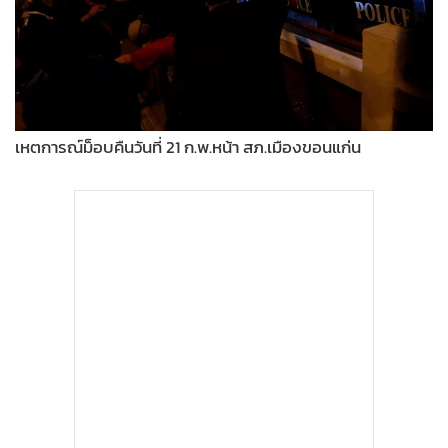
•
Good health & Well-being
•
Green Innovation & SD
•
Management & HR
•
MGR Live
•
Infographic
เหตการณ์ม็อบคืนวันที่ 21 ก.พ.หน้า สภ.เมืองขอนแก่น
•
การเมือง
•
ท่องเที่ยว
•
กีฬา
•
ต่างประเทศ
•
Special Scoop
•
เศรษฐกิจ-ธุรกิจ
•
จีน
•
ชุมชน-คุณภาพชีวิต
•
อาชญากรรม
•
Motoring