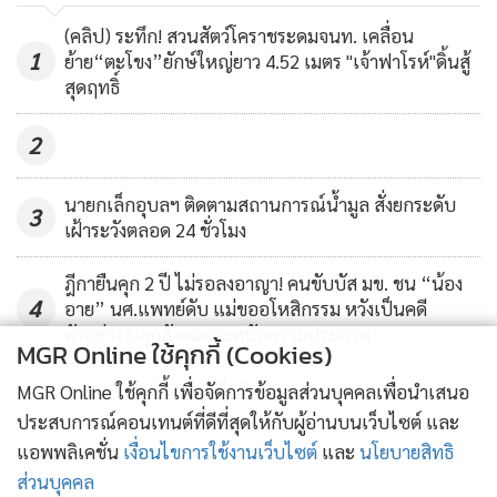
กษัตริย์อยู่ไหม หลังปล่อยให้เป็นที่
8,549
(คลิป) ระทึก! สวนสัตว์โคราชระดมจนท. เคลื่อน
ซ่องสุมขบวนการล้มเจ้า
1
ย้าย“ตะโขง”ยักษ์ใหญ่ยาว 4.52 เมตร "เจ้าฟาโรห์"ดิ้นสู้
สุดฤทธิ์
2
นายกเล็กอุบลฯ ติดตามสถานการณ์น้ำมูล สั่งยกระดับ
3
เฝ้าระวังตลอด 24 ชั่วโมง
ฎีกายืนคุก 2 ปี ไม่รอลงอาญา! คนขับบัส มข. ชน “น้อง
4
อาย” นศ.แพทย์ดับ แม่ขออโหสิกรรม หวังเป็นคดี
ตัวอย่าง ปลุกสังคมตระหนักความประมาท
MGR Online ใช้คุกกี้ (Cookies)
ข่าวอื่นในหมวด
MGR Online ใช้คุกกี้ เพื่อจัดการข้อมูลส่วนบุคคลเพื่อนำเสนอ
ประสบการณ์คอนเทนต์ที่ดีที่สุดให้กับผู้อ่านบนเว็บไซต์ และ
แอพพลิเคชั่น
เงื่อนไขการใช้งานเว็บไซต์
และ
นโยบายสิทธิ
ส่วนบุคคล