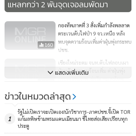
แหลกกว่า 2 พันจุดเจอลมพัดมา
กองทัพภาคที่ 3 สั่งเพิ่มกำลังพลลาด
ตระเวนดับไฟป่า 9 จว.เหนือ หลัง
พบจุดความร้อนเพิ่มค่าฝุ่นพุ่งกระทบ
160
ปชช.
เชียงใหม่ระดม จนท.ดับไฟลอบเผา
ป่าหลังจุดความร้อนเพิ่ม ค่าฝุ่นพุ่ง
แสดงเพิ่มเติม
กระทบสุขภาพ-จ่องัด กม.ลงโทษ
128
เข้ม
ข่าวในหมวดล่าสุด
สาหัส! ฝุ่นควันคลุมทึบทั้งเมือง
เชียงใหม่ ค่ามลพิษพุ่งติดอันดับโลก
รัฐไม่เปิดเราจะเปิดเอง!นักวิชาการ-ภาคปชช.จี้เปิด TOR
กระทบสุขภาพ
1
แก้มลพิษข้ามพรมแดนเมียนมา ชี้ไทยส่อเสียเปรียบทุก
349
ประตู