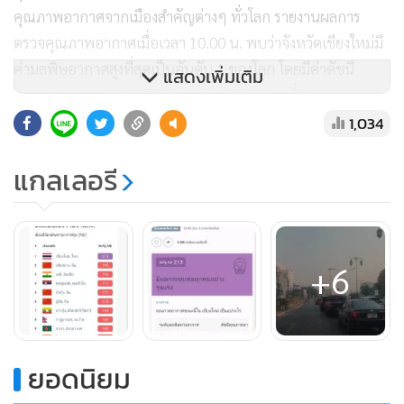
คุณภาพอากาศจากเมืองสำคัญต่างๆ ทั่วโลก รายงานผลการ
ตรวจคุณภาพอากาศเมื่อเวลา 10.00 น. พบว่าจังหวัดเชียงใหม่มี
ค่ามลพิษอากาศสูงที่สุดเป็นอันดับ 1 ของโลก โดยมีค่าดัชนี
แสดงเพิ่มเติม
คุณภาพอากาศ 213 USAQI และค่า PM2.5 อยู่ที่ 162.8
ไมโครกรัมต่อลูกบาศก์เมตร ส่วนอันดับ 2 เมืองเสิ่นหยาง
1,034
ประเทศจีน ค่าดัชนีคุณภาพอากาศ 193 USAQI และอันดับ 3
แกลเลอรี
เมิงเดลี ประเทศอินเดีย 192 ค่าดัชนีคุณภาพอากาศ 213 USAQI
ทั้งนี้ ปัจจัยที่ทำให้เชียงใหม่มีฝุ่นควันสะสมมากเนื่องจากกระแส
ลมได้พัดพากลุ่มควันจากทางด้านทิศตะวันตกเข้ามาสะสมใน
พื้นที่จังหวัดเชียงใหม่ และมีกระแสลมพัดเข้ามาเสริมในพื้นที่
+6
ตะวันออกด้วย
ขณะที่รายงานผลการตรวจวัดคุณภาพอากาศของกรมควบคุม
มลพิษ จากสถานีตรวจวัดในพื้นที่ตัวเมืองเชียงใหม่ พบว่าค่าฝุ่น
ยอดนิยม
PM 2.5 เฉลี่ยในรอบ 24 ชั่วโมง เมื่อเวลา 09.00 น. ที่สถานีตำบล