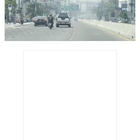
•
Good health & Well-being
•
Green Innovation & SD
•
Management & HR
•
MGR Live
•
Infographic
•
การเมือง
•
ท่องเที่ยว
•
กีฬา
•
ต่างประเทศ
•
Special Scoop
•
เศรษฐกิจ-ธุรกิจ
•
จีน
•
ชุมชน-คุณภาพชีวิต
•
อาชญากรรม
•
Motoring