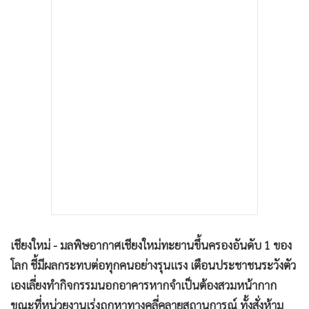
•
เกม
•
วิทยาศาสตร์
•
SMEs
•
หุ้น
•
อินโดจีน
•
กองทุนรวม
•
Celeb Online
•
Factcheck
•
ญี่ปุ่น
•
News1
•
Gotomanager
เชียงใหม่ - มลพิษอากาศเชียงใหม่ทะยานขึ้นครองอันดับ 1 ของ
โลก ชี้มีผลกระทบต่อทุกคนอย่างรุนแรง เตือนประชาชนระวังตัว
เองเลี่ยงทำกิจกรรมนอกอาคารหากจำเป็นต้องสวมหน้ากาก
ขณะที่หน่วยงานเร่งถกหาทางคลี่คลายสถานการณ์ ทั้งสั่งห้าม