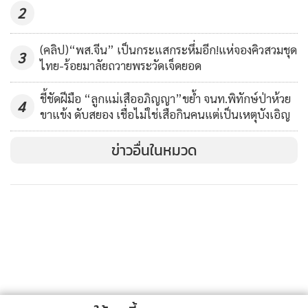
2
(คลิป)“พส.จีน” เป็นกระแสกระหึ่มอีก!แห่จองคิวสวมชุด
3
ไทย-ร้อยมาลัยถวายพระวัดเจ็ดยอด
ชี้ชัดฝีมือ “ลูกแม่เสืออภิญญา”ขย้ำ จนท.พิทักษ์ป่าห้วย
4
ขาแข้ง ดับสยอง เชื่อไม่ใช่เสือกินคนแต่เป็นเหตุบังเอิญ
ข่าวอื่นในหมวด