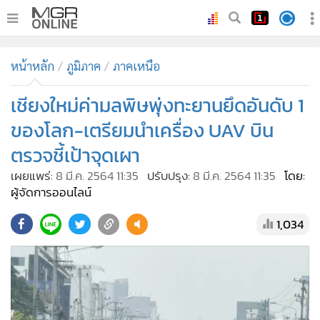
•
หน้าหลัก
หน้าหลัก
ภูมิภาค
ภาคเหนือ
•
ทันเหตุการณ์
•
เชียงใหม่ค่ามลพิษพุ่งทะยานยึดอันดับ 1
ภาคใต้
•
ภูมิภาค
ของโลก-เตรียมนำเครื่อง UAV บิน
•
Online Section
ตรวจชี้เป้าจุดเผา
•
บันเทิง
เผยแพร่:
8 มี.ค. 2564 11:35
ปรับปรุง:
8 มี.ค. 2564 11:35
โดย:
•
ผู้จัดการรายวัน
ผู้จัดการออนไลน์
•
คอลัมนิสต์
1,034
•
ละคร
•
CbizReview
•
Cyber BIZ
•
ผู้จัดกวน