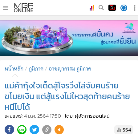
•
หน้าหลัก
•
ทันเหตุการณ์
•
ภาคใต้
•
ภูมิภาค
•
Online Section
หน้าหลัก
ภูมิภาค
อาชญากรรม ภูมิภาค
•
บันเทิง
•
ผู้จัดการรายวัน
แม่ค้ากุ้งใจเด็ดสู้โจรวิ่งไล่จับคนร้าย
•
คอลัมนิสต์
ขโมยเงิน แต่สู้แรงไม่ไหวสุดท้ายคนร้าย
•
ละคร
หนีไปได้
•
CbizReview
เผยแพร่:
4 ม.ค. 2564 17:50
โดย: ผู้จัดการออนไลน์
•
Cyber BIZ
•
ผู้จัดกวน
554