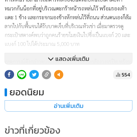
หมวกกันน็อกที่อยู่บริเวณตะกร้าหน้ารถหล่นไว้ พร้อมรองเท้า
แตะ 1 ข้าง และกระจกมองข้างหักหล่นไว้ที่ถนน ส่วนตนเองก็ล้ม
ลากไปกับพื้นจนได้รับบาดเจ็บที่บริเวณหัวเข่า เมื่อมาตรวจดู
กระเป๋าสตางค์พบว่าถูกคนร้ายขโมยเงินไปซึ่งเป็นแบงก์ 20 และ
แบงก์ 100 ไปได้ประมาณ 5,000 บาท
แสดงเพิ่มเติม
เหตุการณ์ดังกล่าวตนเองได้นำหลักฐานเป็นกล้องวงจรปิด พร้อม
ของกลางที่คนร้ายทำตกไว้ในที่เกิดเหตุ เข้าแจ้งความบันทึก
554
ประจำวันไว้ต่อ พ.ต.ท.จักรพันธ์ ธูปะเตมีย์ สว.สอบสวน สถานี
ตำรวจภูธรพระนครศรีอยุธยา แล้วเพื่อให้เร่งติดตามตัวคนร้ายมา
ยอดนิยม
ดำเนินคดีให้ได้โดยเร็วต่อไป
อ่านเพิ่มเติม
ข่าวที่เกี่ยวข้อง