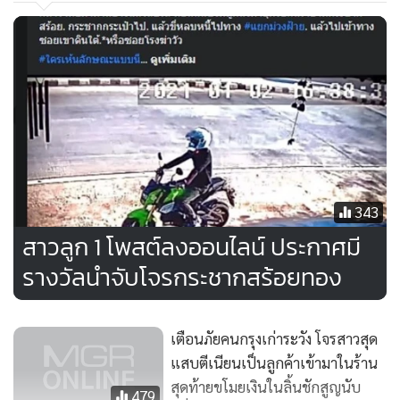
343
สาวลูก 1 โพสต์ลงออนไลน์ ประกาศมี
รางวัลนำจับโจรกระชากสร้อยทอง
เตือนภัยคนกรุงเก่าระวัง โจรสาวสุด
แสบตีเนียนเป็นลูกค้าเข้ามาในร้าน
สุดท้ายขโมยเงินในลิ้นชักสูญนับ
479