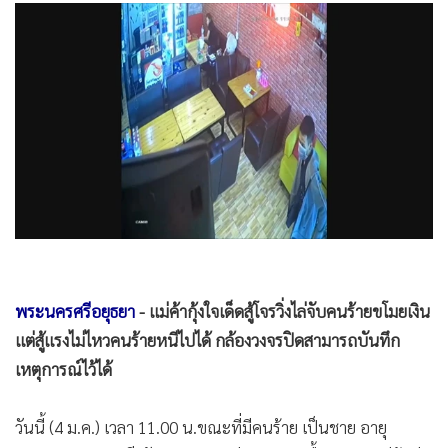
•
Good health & Well-being
•
Green Innovation & SD
•
Management & HR
•
MGR Live
•
Infographic
•
การเมือง
•
ท่องเที่ยว
•
กีฬา
•
ต่างประเทศ
•
Special Scoop
•
เศรษฐกิจ-ธุรกิจ
พระนครศรีอยุธยา
- แม่ค้ากุ้งใจเด็ดสู้โจรวิ่งไล่จับคนร้ายขโมยเงิน
แต่สู้แรงไม่ไหวคนร้ายหนีไปได้ กล้องวงจรปิดสามารถบันทึก
•
จีน
เหตุการณ์ไว้ได้
•
ชุมชน-คุณภาพชีวิต
•
อาชญากรรม
วันนี้ (4 ม.ค.) เวลา 11.00 น.ขณะที่มีคนร้าย เป็นชาย อายุ
•
Motoring