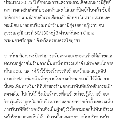
ประมาณ 20-25 ปี ลักษณะการแต่งกายสวมเสื้อแขนยาวมีฮู้ดสี
•
เกม
เทา กางเกงยีนส์ขาสั้น รองเท้าแตะ ใส่แมสก์ปิดบังใบหน้า ขับขี่
•
วิทยาศาสตร์
รถจักรยานยนต์ฮอนด้าเวฟ สีแดงดำ ล้อทอง ไม่ทราบหมายเลข
•
SMEs
ทะเบียน มาจอดบริเวณหน้าร้านสถานีกุ้ง (ตลาดกุ้งราช คน
•
หุ้น
สุวรรณภูมิ) เลขที่ 60/130 หมู่ 3 ตำบลหันตรา อำเภอ
•
อินโดจีน
พระนครศรีอยุธยา จังหวัดพระนครศรีอยุธยา
•
กองทุนรวม
•
Celeb Online
จากนั้นกล้องวงจรปิดสามารถจับภาพของชายคนร้ายได้ลักษณะ
•
Factcheck
เดินวนอยู่ภายในร้านจากนั้นมานั่งบริเวณเก้าอี้ แล้วพอสบโอกาส
•
ญี่ปุ่น
เห็นกระเป๋าสตางค์ จึงใช้ช่วงจังหวะที่เจ้าของร้านเผลอรูดซิป
•
News1
กระเป๋าสตางค์ฉกเงินที่อยู่ภายในกระเป๋าออกมากำไว้ที่มือ จาก
นั้นจะเห็นภาพวินาทีที่เจ้าของร้านออกมาทันทีแล้วหยิบกระเป๋า
•
Gotomanager
สตางค์เอาไปเก็บไว้ ซึ่งเป็นจังหวะที่คนร้ายน่าจะรู้ตัวว่าเจ้าของ
ร้านรู้แล้วว่าถูกขโมยเงินจึงพยายามลุกออกจากเก้าอี้ และจะเห็น
ภาพวินาทีที่เจ้าของร้านซึ่งเป็นผู้หญิงวิ่งไล่ตามออกไปทันบริเวณ
หน้าร้านและจะเห็นได้ว่ามีการยื้อยุดดกระชากกันบริเวณหน้า