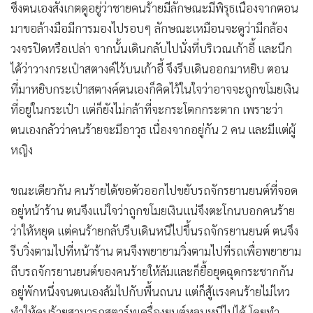
ซึ่งตนเองสังเกตดูอยู่ว่าชายคนร้ายมีลักษณะมีพิรุธเนื่องจากตอน
มาขอล้างมือมีการมองไปรอบๆ ลักษณะเหมือนจะดูว่ามีกล้อง
วงจรปิดหรือเปล่า จากนั้นเดินกลับไปนั่งที่บริเวณเก้าอี้ และนึก
ได้ว่าวางกระเป๋าสตางค์ไว้บนเก้าอี้ จึงรีบเดินออกมาหยิบ ตอน
ที่มาหยิบกระเป๋าสตางค์ตนเองก็คิดไว้ในใจว่าอาจจะถูกขโมยเงิน
ที่อยู่ในกระเป๋า แต่ก็ยังไม่กล้าที่จะกระโตกกระตาก เพราะว่า
ตนเองกลัวว่าคนร้ายจะมีอาวุธ เนื่องจากอยู่กัน 2 คน และมีแต่ผู้
หญิง
ขณะเดียวกัน คนร้ายได้ขอตัวออกไปขยับรถจักรยานยนต์ที่จอด
อยู่หน้าร้าน ตนจึงแน่ใจว่าถูกขโมยเงินแน่จึงตะโกนบอกคนร้าย
ว่าให้หยุด แต่คนร้ายกลับรีบเดินหนีไปขึ้นรถจักรยานยนต์ ตนจึง
รีบวิ่งตามไปที่หน้าร้าน ตนจึงพยายามวิ่งตามไปที่รถเพื่อพยายาม
ถีบรถจักรยานยนต์ของคนร้ายให้ล้มและก็ยื้อยุดฉุดกระชากกัน
อยู่พักหนึ่งจนตนเองล้มไปกับพื้นถนน แต่ก็สู้แรงคนร้ายไม่ไหว
ทำให้คนร้ายสามารถสตาร์ทเครื่องยนต์หลบหนีไปได้ โดยทำ