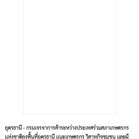
•
เกม
•
วิทยาศาสตร์
•
SMEs
•
หุ้น
•
อินโดจีน
•
กองทุนรวม
•
Celeb Online
•
Factcheck
•
ญี่ปุ่น
•
News1
•
Gotomanager
อุดรธานี - กรมเจรจาการค้าระหว่างประเทศร่วมสภาเกษตรกร
แห่งชาติลงพื้นที่อุดรธานี แนะเกษตรกร วิสาหกิจชุมชน และผู้