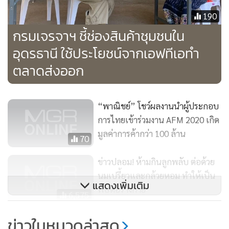
190
กรมเจรจาฯ ชี้ช่องสินค้าชุมชนใน
อุดรธานี ใช้ประโยชน์จากเอฟทีเอทำ
นางอรมนกล่าวว่า กรมฯ ได้ลงพื้นที่เยี่ยมชมการดำเนินงานของ
ตลาดส่งออก
วิสาหกิจชุมชนเกษตรน้ำหมักเอนไซม์สมุนไพรเพื่อสุขภาพบ้าน
หนองเป็ด อ.เมืองอุดรธานี ที่ใช้นวัตกรรมและเทคโนโลยีผลิต
สินค้าเกษตรเพื่อสุขภาพ Pro Biotic สร้างมูลค่าเพิ่มให้แก่
“พาณิชย์” โชว์ผลงานนำผู้ประกอบ
สมุนไพรซึ่งเป็นพืชเศรษฐกิจของจังหวัด โดยใช้วัตถุดิบจากเครือ
การไทยเข้าร่วมงาน AFM 2020 เกิด
ข่ายเกษตรกรผู้ปลูกสมุนไพรในพื้นที่มาต่อยอดพัฒนาสินค้าเพื่อ
มูลค่าการค้ากว่า 100 ล้าน
70
สุขภาพให้มีความหลากหลาย
ข่าวปลอม! ห้ามกินลูกพลับ ต่อด้วย
นมเปรี้ยวและกล้วยหอม ทำให้เป็น
แสดงเพิ่มเติม
พิษต่อร่างกาย
ทั้งเครื่องสำอางและเครื่องดื่มเพื่อสุขภาพ ให้ตอบโจทย์ความ
6,575
ต้องการของตลาด โดยเฉพาะตลาดเพื่อสุขภาพที่มีแนวโน้มขยาย
JKN แตกไลน์คอนเทนต์บันเทิงสู่
ข่าวในหมวดล่าสุด
ตัวสูงขึ้น