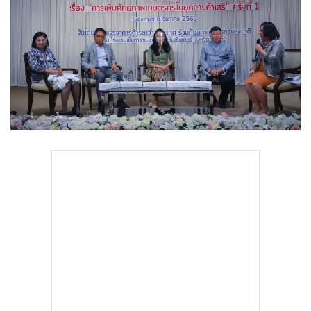
•
Good health & Well-being
•
Green Innovation & SD
•
Management & HR
•
MGR Live
•
Infographic
•
การเมือง
•
ท่องเที่ยว
•
กีฬา
•
ต่างประเทศ
•
Special Scoop
•
เศรษฐกิจ-ธุรกิจ
•
จีน
•
ชุมชน-คุณภาพชีวิต
•
อาชญากรรม
•
Motoring