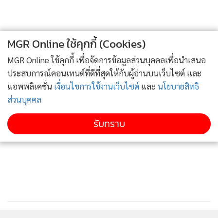
MGR Online ใช้คุกกี้ (Cookies)
MGR Online ใช้คุกกี้ เพื่อจัดการข้อมูลส่วนบุคคลเพื่อนำเสนอ
ประสบการณ์คอนเทนต์ที่ดีที่สุดให้กับผู้อ่านบนเว็บไซต์ และ
แอพพลิเคชั่น
เงื่อนไขการใช้งานเว็บไซต์
และ
นโยบายสิทธิ
ส่วนบุคคล
รวมทั้งสินค้าคุณภาพส่งออก เช่น มะม่วงน้ำดอกไม้ กล้วยหอม
รับทราบ
ทอง หมอนขิดสมุนไพร ผลิตภัณฑ์ยางพารา และตะกร้าสานไม้ไผ่
เป็นต้น โดยได้รับคำแนะนำจากวิทยากรเพื่อนำไปปรับปรุงและ
พัฒนาต่อยอดให้มีคุณภาพและมาตรฐานมากขึ้น
ที่สำคัญคือ การใช้เอฟทีเอเพื่อเพิ่มช่องทางจำหน่ายไปตลาดต่าง
ประเทศ และให้ความสำคัญต่อการผลิตสินค้าที่มีมาตรฐาน
สามารถตรวจสอบย้อนกลับได้ ซึ่งจะช่วยสร้างความมั่นใจให้แก่ผู้