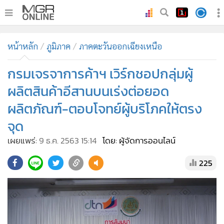
•
หน้าหลัก
หน้าหลัก
ภูมิภาค
ภาคตะวันออกเฉียงเหนือ
•
ทันเหตุการณ์
•
กรมเจรจาการค้าฯ เวิร์กชอปกลุ่มผู้
ภาคใต้
•
ภูมิภาค
ผลิตสินค้าอีสานบนเร่งต่อยอด
•
Online Section
ผลิตภัณฑ์-ตอบโจทย์ผู้บริโภคให้ตรง
•
บันเทิง
จุด
•
ผู้จัดการรายวัน
เผยแพร่:
9 ธ.ค. 2563 15:14
โดย: ผู้จัดการออนไลน์
•
คอลัมนิสต์
225
•
ละคร
•
CbizReview
•
Cyber BIZ
•
ผู้จัดกวน