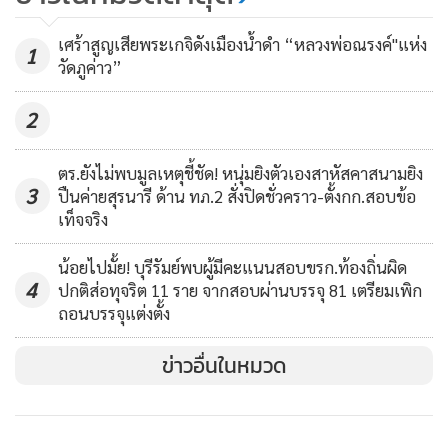
ศัลยกรรม
2,828
เศร้าสูญเสียพระเกจิดังเมืองน้ำดำ “หลวงพ่อณรงค์"แห่ง
สำหรับการจัดเวิร์กชอปได้มีการเสวนา เรื่อง “ช่องทางรวยของ
1
วัดภูค่าว”
สินค้าเกษตรจากเอฟทีเอ” และ “ทำอย่างไรให้สินค้าเกษตรสู่
ตลาดต่างประเทศ” โดยมีเกษตรกร วิสาหกิจชุมชน และผู้
2
ประกอบการ จากจังหวัดอุดรธานี หนองบัวลำภู หนองคาย เลย
และบึงกาฬ เข้าร่วมกว่า 120 คน ซึ่งได้ผลตอบรับจากผู้เข้าร่วม
ตร.ยังไม่พบมูลเหตุชี้ชัด! หนุ่มยิงตัวเองสาหัสคาสนามยิง
งานเป็นอย่างดี
3
ปืนค่ายสุรนารี ด้าน ทภ.2 สั่งปิดชั่วคราว-ตั้งกก.สอบข้อ
เท็จจริง
ในโอกาสเดียวกันนี้ยังได้นำสินค้าเด่นที่มีคุณภาพมาตรฐานใน
น้อยไปมั้ย! บุรีรัมย์พบผู้มีคะแนนสอบขรก.ท้องถิ่นผิด
พื้นที่มาร่วมจัดแสดง เช่น ผลิตภัณฑ์จากน้ำหมักเอนไซม์ ทั้งสบู่
4
ปกติส่อทุจริต 11 ราย จากสอบผ่านบรรจุ 81 เตรียมเพิก
ทองกวาว น้ำยาปรับผ้านุ่มจากขนุน และแชมพู
ถอนบรรจุแต่งตั้ง
ข่าวอื่นในหมวด