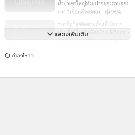
น้ำป่าเขาใหญ่ท่วมปากช่องรอบสอง
ผวา “เขื่อนลำตะคอง” พุ่ง 96%
“เทวัญ”ลุยติดตามภัยแล้งโคราช
ห่วงเขื่อนใหญ่แห้งหนัก แล้งวิกฤต 7
แสดงเพิ่มเติม
อำเภอ 512 หมู่บ้าน-กปภ.ขาดน้ำ 2
แห่ง
กำลังโหลด...
ลำตะคองล้น!เตือนอพยพ
อรัญประเทศท่วมหนักสุด8ปี
นายกิติกุล เสภาศีราภรณ์ ชลประทานจังหวัดนครราชสีมา กล่าว
ยืนยันว่า เขื่อนลำตะคองยังสามารถรับน้ำได้อีก 60 ล้าน
ลบ.ม.จากการเสริมบานประตูระบายน้ำ คาดว่า 1-2 วันนี้หากน้ำ
ในลำน้ำท้ายเขื่อนลดลง ทางเขื่อนลำตะคองจะทำการระบายน้ำ
ออกเพื่อให้ส่งผลกระทบต่อประชาชนน้อยที่สุด