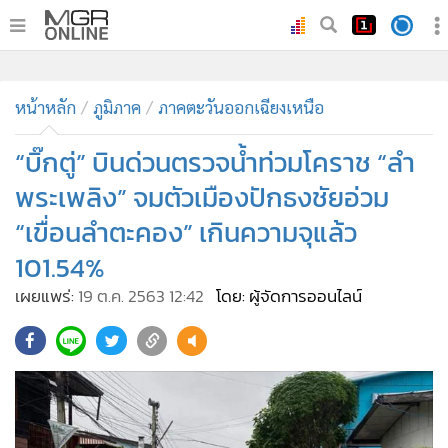
•
หน้าหลัก
•
หน้าหลัก
ทันเหตุการณ์
ภูมิภาค
ภาคตะวันออกเฉียงเหนือ
•
ภาคใต้
“บิ๊กตู่” บินด่วนตรวจน้ำท่วมโคราช “ลำ
•
ภูมิภาค
พระเพลิง” จมตัวเมืองปักธงชัยอ่วม
•
Online Section
“เขื่อนลำตะคอง” เกินความจุแล้ว
•
บันเทิง
101.54%
•
ผู้จัดการรายวัน
•
คอลัมนิสต์
เผยแพร่:
19 ต.ค. 2563 12:42
โดย: ผู้จัดการออนไลน์
•
ละคร
•
CbizReview
•
Cyber BIZ
•
ผู้จัดกวน