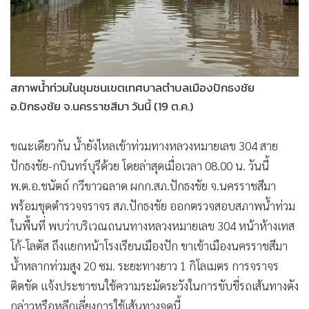
สภาพน้ำท่วมในชุมชนเขตเทศบาลตำบลเมืองปักธงชัย
อ.ปักธงชัย จ.นครราชสีมา วันนี้ (19 ต.ค.)
ขณะเดียวกัน น้ำยังไหลเข้าท่วมทางหลวงหมายเลข 304 สาย
ปักธงชัย-กบินทร์บุรีด้วย โดยล่าสุดเมื่อเวลา 08.00 น. วันนี้
พ.ต.อ.ชนัตถ์ กวีขาวฉลาด ผกก.สภ.ปักธงชัย จ.นครราชสีมา
พร้อมชุดตำรวจจราจร สภ.ปักธงชัย ออกตรวจสอบสภาพน้ำท่วม
ในพื้นที่ พบว่าบริเวณถนนทางหลวงหมายเลข 304 หน้าห้างเทส
โก้-โลตัส ถึงแยกหน้าโรงเรียนเมืองปัก ขาเข้าเมืองนครราชสีมา
น้ำหลากท่วมสูง 20 ซม. ระยะทางยาว 1 กิโลเมตร การจราจร
ติดขัด แจ้งประชาชนใช้ความระมัดระวังในการขับขี่รถเส้นทางดัง
กล่าวหรือหลีกเลี่ยงการใช้เส้นทางจุดนี้