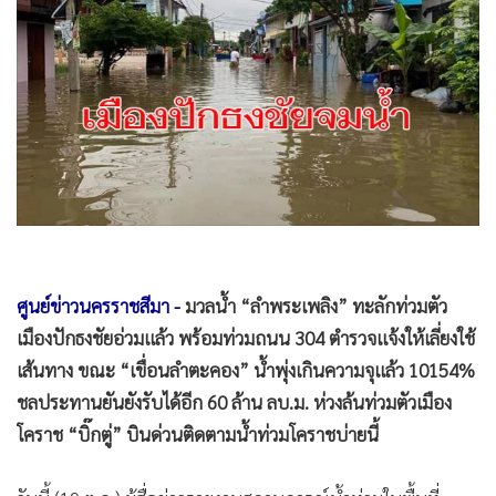
•
Good health & Well-being
•
Green Innovation & SD
•
Management & HR
•
MGR Live
•
Infographic
•
การเมือง
•
ท่องเที่ยว
•
กีฬา
•
ต่างประเทศ
ศูนย์ข่าวนครราชสีมา -
มวลน้ำ “ลำพระเพลิง” ทะลักท่วมตัว
•
Special Scoop
เมืองปักธงชัยอ่วมแล้ว พร้อมท่วมถนน 304 ตำรวจแจ้งให้เลี่ยงใช้
•
เศรษฐกิจ-ธุรกิจ
เส้นทาง ขณะ “เขื่อนลำตะคอง” น้ำพุ่งเกินความจุแล้ว 10154%
•
จีน
ชลประทานยันยังรับได้อีก 60 ล้าน ลบ.ม. ห่วงล้นท่วมตัวเมือง
•
ชุมชน-คุณภาพชีวิต
โคราช “บิ๊กตู่” บินด่วนติดตามน้ำท่วมโคราชบ่ายนี้
•
อาชญากรรม
•
Motoring