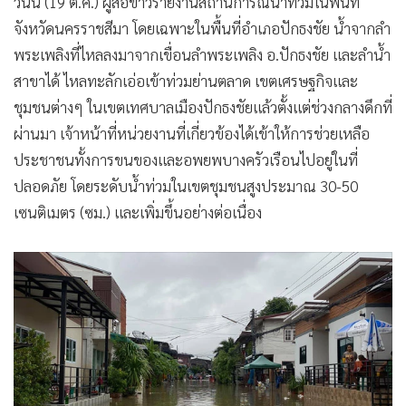
วันนี้ (19 ต.ค.) ผู้สื่อข่าวรายงานสถานการณ์น้ำท่วมในพื้นที่
•
เกม
จังหวัดนครราชสีมา โดยเฉพาะในพื้นที่อำเภอปักธงชัย น้ำจากลำ
•
วิทยาศาสตร์
พระเพลิงที่ไหลลงมาจากเขื่อนลำพระเพลิง อ.ปักธงชัย และลำน้ำ
•
SMEs
สาขาได้ ไหลทะลักเอ่อเข้าท่วมย่านตลาด เขตเศรษฐกิจและ
•
หุ้น
ชุมชนต่างๆ ในเขตเทศบาลเมืองปักธงชัยแล้วตั้งแต่ช่วงกลางดึกที่
•
อินโดจีน
ผ่านมา เจ้าหน้าที่หน่วยงานที่เกี่ยวข้องได้เข้าให้การช่วยเหลือ
•
กองทุนรวม
ประชาชนทั้งการขนของและอพยพบางครัวเรือนไปอยู่ในที่
•
Celeb Online
ปลอดภัย โดยระดับน้ำท่วมในเขตชุมชนสูงประมาณ 30-50
เซนติเมตร (ซม.) และเพิ่มขึ้นอย่างต่อเนื่อง
•
Factcheck
•
ญี่ปุ่น
•
News1
•
Gotomanager