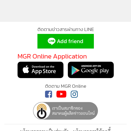
นายกิติกุลกล่าวอีกว่า ขณะนี้ปริมาณน้ำด้านล่างท้ายเขื่อนลำตะ
คอง ทั้งอ่างเก็บน้ำซับประดู, อ่างฯ ห้วยไผ่ อ.สีคิ้ว ที่มีปริมาณน้ำ
เก็บกักเต็มอ่างฯ หมดแล้ว มีน้ำล้นไหลออกอ่างฯ ประมาณ 100
ติดตามข่าวสารผ่านทาง LINE
ลบ.ม. และลำน้ำสาขามีปริมาณน้ำเต็มทุกสาย ซึ่งต่างไหลลงลำตะ
คองทั้งหมด โดยวันนี้จะเป็นช่วงที่มีน้ำสูงสุดไหลมาถึงโครงการ
อาคารแบ่งน้ำละลมหม้อ ต.โคกกรวด อ.เมือง จ.นครราชสีมา ซึ่ง
MGR Online Application
เป็นจุดควบคุมและแบ่งปริมาณน้ำออกเป็น 2 สาย คือ ลำตะคอง
สายเดิม ไหลเข้าตัวเมืองนครราชสีมา และลำบริบูรณ์ ไหลอ้อมตัว
เมืองโคราช ซึ่งทางชลประทานทำงานกันอย่างเต็มที่ในการ
บริหารจัดการน้ำให้ดีที่สุด และให้ประชาชนได้รับผลกระทบน้อย
ติดตาม MGR Online
ที่สุด