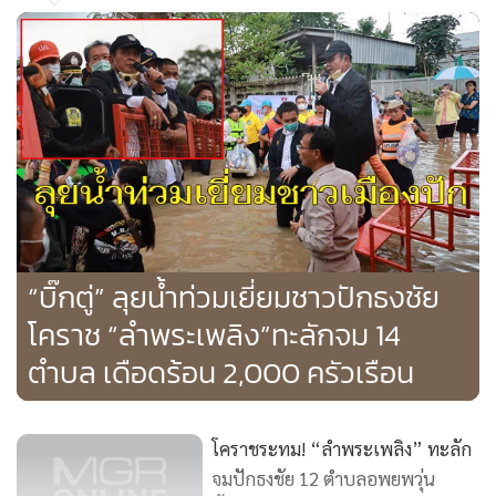
แห่งชาติเขาใหญ่ได้ไหลเข้าท่วมพื้นที่ อ.ปากช่องเป็นรอบที่สอง
ที่ ต.หมูสี ต.ขนงพระ ต่อเนื่องมาที่ ต.หนองน้ำแดง และลงมายัง
เขตเทศบาลเมืองปากช่อง ไหลต่อไปยัง ต.หนองสาหร่าย ต.จัน
ทึก ก่อนลงสู่อ่างเก็บน้ำลำตะคอง แต่การท่วมรอบที่สองนี้
ปริมาณน้ำไม่มากเท่ารอบแรก และประชาชนมีประสบการณ์ใน
การเตรียมความพร้อมทั้งการขนของขึ้นที่สูง และการอพยพคน
สำหรับปริมาณน้ำในเขื่อนลำตะคอง อ.สีคิ้ว จ.นครราชสีมา วันนี้
มีปริมาณน้ำพุ่งสูงถึง 319 ล้าน ลบ.ม. คิดเป็น 101.54% ของ
“บิ๊กตู่” ลุยน้ำท่วมเยี่ยมชาวปักธงชัย
ความจุที่ระดับกักเก็บ 314 ล้าน ลบ.ม. มีปริมาณน้ำไหลลงอ่าง
โคราช “ลำพระเพลิง”ทะลักจม 14
เพิ่มขึ้นเมื่อวานนี้ 16.15 ล้าน ลบ.ม. แต่ทางเขื่อนยังไม่มีการ
ตำบล เดือดร้อน 2,000 ครัวเรือน
ระบายน้ำออก เนื่องจากพื้นที่ด้านท้ายน้ำในลำน้ำลำตะคองยังมี
ปริมาณมาก
โคราชระทม! “ลำพระเพลิง” ทะลัก
จมปักธงชัย 12 ตำบลอพยพวุ่น