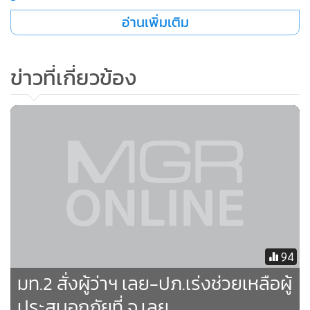
ตำบลน้ำสวย ได้นำเจ้าหน้าที่ อบต. และได้ประสาน กำนัน ผู้ใหญ่
อ่านเพิ่มเติม
บ้าน เข้าช่วยเหลือบ้านเรือน ขนของไว้บนที่สูง พร้อมกับเร่ง
สำรวจความเสียหาย
ข่าวที่เกี่ยวข้อง
94
ล่าสุด นายกิตติคุณ บุตรคุณ นายอำเภอเมืองเลย กล่าวว่า ระดับ
มท.2 สั่งผู้ว่าฯ เลย-ปภ.เร่งช่วยเหลือผู้
น้ำยังคงทรงตัว เสาไฟฟ้าแรงสูงที่พาดผ่านหมู่บ้านหักขาด 1 ต้น
ประสบอุกภัยที่ จ.เลย