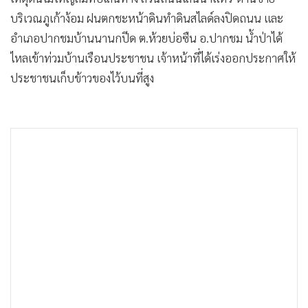
บริเวณภูเก้าง้อม ฝนตกชะหน้าดินทำดินสไลด์ลงปิดถนน และ
อำเภอปากชมบ้านนานกปีด ต.ห้วยบ่อซืน อ.ปากชม น้ำป่าได้
ไหลเข้าท่วมบ้านเรือนประชาชน เจ้าหน้าที่ได้เร่งออกประกาศให้
ประชาชนเก็บข้าวของไว้บนที่สูง