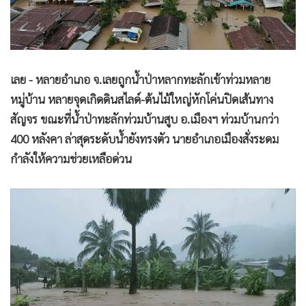
•
Good health & Well-being
•
Green Innovation & SD
•
Management & HR
•
MGR Live
เลย - หลายอำเภอ จ.เลยถูกน้ำป่าหลากทะลักเข้าท่วมหลาย
•
Infographic
หมู่บ้าน หลายจุดเกิดดินสไลด์-ต้นไม้ใหญ่หักโค่นปิดเส้นทาง
•
การเมือง
สัญจร ขณะที่น้ำป่าทะลักท่วมบ้านสูบ อ.เมืองฯ ท่วมบ้านกว่า
•
ท่องเที่ยว
400 หลังคา ล่าสุดระดับน้ำยังทรงตัว นายอำเภอเมืองสั่งระดม
•
กีฬา
กำลังให้ความช่วยเหลือด่วน
•
ต่างประเทศ
•
Special Scoop
•
เศรษฐกิจ-ธุรกิจ
•
จีน
•
ชุมชน-คุณภาพชีวิต
•
อาชญากรรม
•
Motoring