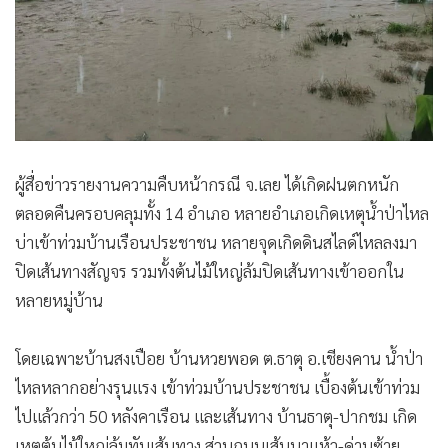
•
เกม
•
วิทยาศาสตร์
•
SMEs
•
หุ้น
•
อินโดจีน
•
กองทุนรวม
ผู้สื่อข่าวรายงานความคืบหน้ากรณี จ.เลย ได้เกิดฝนตกหนัก
•
Celeb Online
ตลอดคืนครอบคลุมทั้ง 14 อำเภอ หลายอำเภอเกิดเหตุน้ำป่าไหล
•
Factcheck
บ่าเข้าท่วมบ้านเรือนประชาชน หลายจุดเกิดดินสไลด์ไหลลงมา
•
ญี่ปุ่น
ปิดเส้นทางสัญจร รวมทั้งต้นไม้ใหญ่ล้มปิดเส้นทางเข้าออกใน
•
News1
หลายหมู่บ้าน
•
Gotomanager
โดยเฉพาะบ้านสงเปือย บ้านหวยพอด ต.ธาตุ อ.เชียงคาน น้ำป่า
ไหลหลากอย่างรุนแรง เข้าท่วมบ้านประชาชน เบื้องต้นเข้าท่วม
ไปแล้วกว่า 50 หลังคาเรือน และเส้นทาง บ้านธาตุ-ปากชม เกิด
เหตุต้นไม้ใหญ่ล้มทับเส้นทาง ส่วนถนนเส้นนาแห้ว-ด่านซ้าย