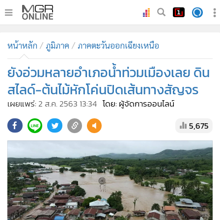
•
หน้าหลัก
หน้าหลัก
ภูมิภาค
ภาคตะวันออกเฉียงเหนือ
•
ทันเหตุการณ์
•
ยังอ่วมหลายอำเภอน้ำท่วมเมืองเลย ดิน
ภาคใต้
•
ภูมิภาค
สไลด์-ต้นไม้หักโค่นปิดเส้นทางสัญจร
•
Online Section
เผยแพร่:
2 ส.ค. 2563 13:34
โดย: ผู้จัดการออนไลน์
•
บันเทิง
5,675
•
ผู้จัดการรายวัน
•
คอลัมนิสต์
•
ละคร
•
CbizReview
•
Cyber BIZ
•
ผู้จัดกวน