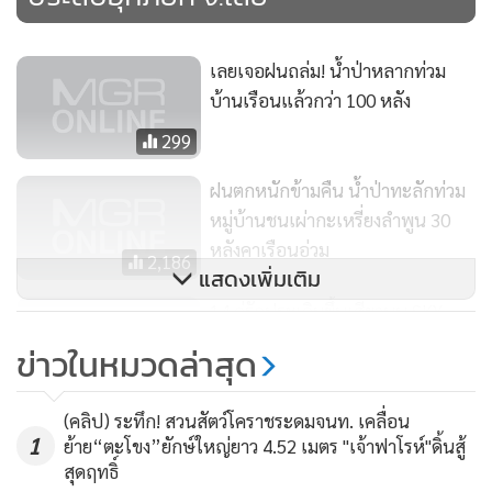
ไฟฟ้าในหมู่บ้านไม่สามารถใช้ได้กว่า 2 ชั่วโมงแล้ว ระบบ
โทรศัพท์มือถือใช้งานไม่ได้ ตอนนี้กำลังนำชุดกู้ภัย พร้อมเจ้า
หน้าที่กู้ภัยทุกหน่วยในพื้นที่จังหวัดเลยเร่งเข้าให้การช่วยเหลือ
เลยเจอฝนถล่ม! น้ำป่าหลากท่วม
บ้านเรือนแล้วกว่า 100 หลัง
ถนนเข้าหมู่บ้านถูกตัดขาด
299
“น้ำไหลเชี่ยวมาก ต้องใช้แพ หรือเรือ จึงจะข้ามไปยังพื้นที่
ฝนตกหนักข้ามคืน น้ำป่าทะลักท่วม
เสมือนติดเกาะต้ออ้อมเดินทาง ไปอีกอำเภอเชียงคานแล้วอ้อม
หมู่บ้านชนเผ่ากะเหรี่ยงลำพูน 30
กลับเข้ามาซึ่งทั้งสองเส้นทางนั้นน้ำท่วมสูงเช่นกัน รถเล็กไม่
หลังคาเรือนอ่วม
สามารถผ่านได้ คงต้องเฝ้าระวังเหตุอย่างใกล้ชิด” นายอำเภอ
2,186
แสดงเพิ่มเติม
เมืองเลยกล่าว
14 คู่รักประเดิมขึ้นเสียวบน SKY
มีรายงานเพิ่มเติมแจ้งว่า ก่อนเที่ยงวันเดียวกันนี้ พล.ท.ธัญญา
WALK เชียงคาน 14 ก.พ.นี้
ข่าวในหมวดล่าสุด
เกียรติสาร แม่ทัพภาคที่ 2 ได้สั่งให้ มทบ.28 ส่งกำลังพลเข้าช่วย
4,262
เหลือพี่น้องประชาชนที่ประสบภัยน้ำท่วมในพื้นที่ต่างๆ ใน
จังหวัดเลยอย่างเร่งด่วนแล้ว
(คลิป) ระทึก! สวนสัตว์โคราชระดมจนท. เคลื่อน
1
ย้าย“ตะโขง”ยักษ์ใหญ่ยาว 4.52 เมตร "เจ้าฟาโรห์"ดิ้นสู้
สุดฤทธิ์