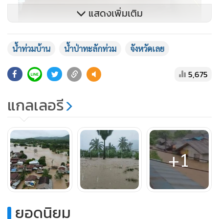
แสดงเพิ่มเติม
น้ำท่วมบ้าน
น้ำป่าทะลักท่วม
จังหวัดเลย
5,675
แกลเลอรี
ทางด้านอำเภอเมืองเลย ในช่วง เวลา 05.00 น. เกิดเหตุน้ำป่า
ทะลักเข้าท่วมหมู่บ้านสูบ 4 หมู่บ้าน กว่า 400 หลังคาเรือน ต.น้ำ
+1
สวย น้ำป่าได้ไหลทะลักเข้าท่วมหมู่บ้าน ประชาชนต้องพากันเร่ง
ขนของไว้บนที่สูง โดยบ้านเรือนบางหลังน้ำทะลักเข้าไปในบ้าน
ระดับน้ำสูงประมาณ 70 เซนติเมตร
ยอดนิยม
สายวันเดียวกันนี้ นายจรูญ พานิช นายกองค์การบริหารส่วน