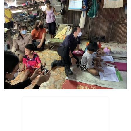
•
Good health & Well-being
•
Green Innovation & SD
•
Management & HR
•
MGR Live
•
Infographic
•
การเมือง
•
ท่องเที่ยว
•
กีฬา
•
ต่างประเทศ
•
Special Scoop
•
เศรษฐกิจ-ธุรกิจ
•
จีน
•
ชุมชน-คุณภาพชีวิต
•
อาชญากรรม
•
Motoring