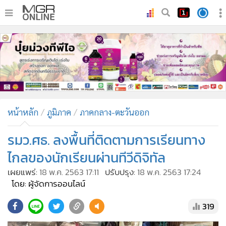
•
หน้าหลัก
•
ทันเหตุการณ์
•
ภาคใต้
•
ภูมิภาค
•
Online Section
หน้าหลัก
ภูมิภาค
ภาคกลาง-ตะวันออก
•
บันเทิง
•
ผู้จัดการรายวัน
รมว.ศธ. ลงพื้นที่ติดตามการเรียนทาง
•
คอลัมนิสต์
ไกลของนักเรียนผ่านทีวีดิจิทัล
•
ละคร
เผยแพร่:
18 พ.ค. 2563 17:11
ปรับปรุง:
18 พ.ค. 2563 17:24
•
CbizReview
โดย: ผู้จัดการออนไลน์
•
Cyber BIZ
319
•
ผู้จัดกวน