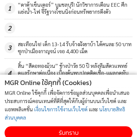
“ดาต้าเซ็นเตอร์” บูมชลบุรี! นักวิชาการเตือน EEC ศึก
1
แย่งน้ำ-ไฟ จี้รัฐวางโซนนิ่งก่อนทรัพยากรตึงตัว
2
สะเทือนใจ! เด็ก 13-14 รับจ้างฝังยาบ้า ได้คนละ 50 บาท
3
ซุกป่าเมืองกาญจน์ เจอ 4,400 เม็ด
สิ้น “สีดอทองม้วน” ช้างป่าวัย 50 ปี หลังทีมสัตวแพทย์
4
ดูแลรักษาต่อเนื่อง เบื้องต้นพบปอดติดเชื้อ-แผลกดทับ
หลายแห่ง
MGR Online ใช้คุกกี้ (Cookies)
MGR Online ใช้คุกกี้ เพื่อจัดการข้อมูลส่วนบุคคลเพื่อนำเสนอ
ข่าวอื่นในหมวด
ประสบการณ์คอนเทนต์ที่ดีที่สุดให้กับผู้อ่านบนเว็บไซต์ และ
แอพพลิเคชั่น
เงื่อนไขการใช้งานเว็บไซต์
และ
นโยบายสิทธิ
ส่วนบุคคล
รับทราบ