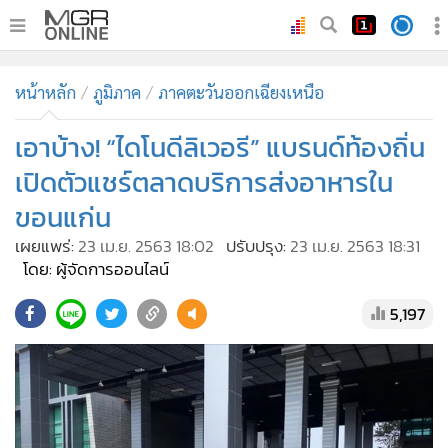
•
หน้าหลัก
หน้าหลัก
ภูมิภาค
ภาคตะวันออกเฉียงเหนือ
•
ทันเหตุการณ์
•
เอาบ้าง! “ไดโนดีลิเวอรี” แบรนด์ท้องถิ่น
ภาคใต้
•
ภูมิภาค
เปิดตัวแชร์ตลาดบริการส่งอาหารใน
•
Online Section
ขอนแก่น
•
บันเทิง
เผยแพร่:
23 เม.ย. 2563 18:02
ปรับปรุง:
23 เม.ย. 2563 18:31
•
ผู้จัดการรายวัน
โดย: ผู้จัดการออนไลน์
•
คอลัมนิสต์
5,197
•
ละคร
•
CbizReview
•
Cyber BIZ
•
ผู้จัดกวน