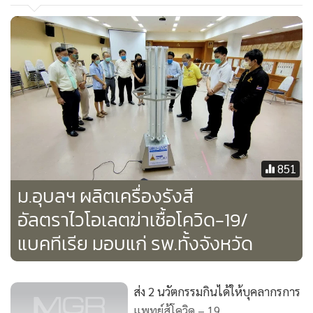
851
ม.อุบลฯ ผลิตเครื่องรังสี
อัลตราไวโอเลตฆ่าเชื้อโควิด-19/
แบคทีเรีย มอบแก่ รพ.ทั้งจังหวัด
ด้าน ดร.อภิรชัย วงษ์ศรีวรพล ผู้อำนวยการอุทยานวิทยาศาสตร์
มหาวิทยาลัยขอนแก่น กล่าวว่า ภาวะการระบาดของเชื้อไวรัสโค
ส่ง 2 นวัตกรรมกินได้ให้บุคลากรการ
วิด-19 การพลิกวิกฤตให้เป็นโอกาสถือเป็นกลยุทธ์สำคัญในการ
แพทย์สู้โควิด – 19
ปรับตัวท่ามกลางการเปลี่ยนแปลง บริษัท อิสานสตูดิโอ จำกัด