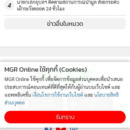
นายกเล็กอุบลฯ ติดตามสถานการณ์น้ำมูล สั่งยกระดับ
4
เฝ้าระวังตลอด 24 ชั่วโมง
ผ่านกลไกอุทยานวิทยาศาสตร์ มหาวิทยาลัยขอนแก่น โดยการให้
ข่าวอื่นในหมวด
บริการพื้นที่ Fixed Desk Co-Working Space พื้นที่สำหรับ
นักศึกษา สตาร์ทอัพ SMEs ในการสร้างสรรค์ไอเดียธุรกิจแบบไร้
ขีดจำกัด จนเกิดเป็นระบบนิเวศนวัตกรรม (EcoSystem)
แข็งแกร่งที่สุดในภาคอีสาน สำหรับผู้ที่สนใจสามารถสอบถาม
ข้อมูลการให้บริการ โทร. 09-5197-8178 Website:
ติดตามข่าวสารผ่านทาง LINE
MGR Online ใช้คุกกี้ (Cookies)
www.kkdinovery.com หรือ Facebook Fanpage:Dinovery
MGR Online ใช้คุกกี้ เพื่อจัดการข้อมูลส่วนบุคคลเพื่อนำเสนอ
ประสบการณ์คอนเทนต์ที่ดีที่สุดให้กับผู้อ่านบนเว็บไซต์ และ
MGR Online Application
แอพพลิเคชั่น
เงื่อนไขการใช้งานเว็บไซต์
และ
นโยบายสิทธิ
ส่วนบุคคล
รับทราบ
ติดตาม MGR Online