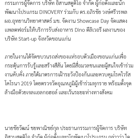
กรรมการผู้จัดการ บริษัท อิสานสตูดิโอ จำกัด ผู้ก่อตั้งและนัก
พัฒนาโปรแกรม DINOVERY ร่วมกับ ดร.อภิรชัย วงษ์ศรีวรพล
ผอ.อุทยานวิทยาศาสตร์ มข. จัดงาน Showcase Day จัดแสดง
แพลตฟอร์มให้บริการรับส่งอาหาร Dino ดีลิเวอรี ผลงานของ
บริษัท Start-up จังหวัดขอนแก่น
ภายในงานได้จัดขบวนรถส่งของแห่รอบตัวเมืองขอนแก่นเพื่อ
กระตุ้นการรับรู้และสร้างสีสัน โดยมีสื่อมวลชนและผู้สนใจเข้าร่วม
งานคับคั่ง ภายใต้มาตรการเฝ้าระวังป้องกันและควบคุมโรคไวรัส
โคโรนา 2019 โดยตรวจวัดอุณหภูมิผู้เข้าร่วมทุกราย พร้อมตั้งจุด
ล้างมือด้วยเจลแอลกอฮอล์ และเว้นระยะห่างทางสังคม
นายชัยวัฒน์ ชยพาณิชย์กุล ประธานกรรมการผู้จัดการ บริษัท
อิสานสตูดิโอ จำกัด ผู้ก่อตั้งและนักพัฒนาโปรแกรม กล่าวว่า ได