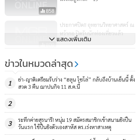
เป็นบริษัทสตาร์ทอัพท้องถิ่นที่สร้างแพลตฟอร์มตอบโจทย์
858
ปัญหาดังกล่าว เติบโตภายใต้การสนับสนุนจากสำนักงาน
ประกาศปิด!! อุทยานวิทยาศาสตร์ ณ
เลขานุการคณะกรรมการส่งเสริมกิจการอุทยานวิทยาศาสตร์
หว้ากอ ปิดรับนักท่องเที่ยวแล้ว
(สอว.) กระทรวงการอุดมศึกษา วิทยาศาสตร์ วิจัยและนวัตกรรม
แสดงเพิ่มเติม
809
(อว.)
Tellscore เผย 5 เคล็ดลับการทำงาน
ข่าวในหมวดล่าสุด
สู่ความสำเร็จในองค์กร
221
ย่า-ญาติเตรียมรับร่าง “ฮลุน โซโล่” กลับถึงบ้านเย็นนี้ ตั้ง
1
สวด 3 คืน ฌาปนกิจ 11 ส.ค.นี้
2
ระทึกค่ายสุรนารี! หนุ่ม 19 สมัครสมาชิกเข้าสนามยิงปืน
3
วันแรก ใช้ปืนยิงตัวเองสาหัส ตร.เร่งหาสาเหตุ