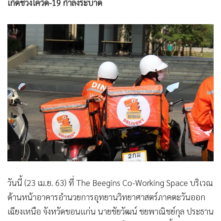
เกิดช่วงโควิด-19 กำลังระบาด
•
เกม
•
วิทยาศาสตร์
•
SMEs
•
หุ้น
•
อินโดจีน
•
กองทุนรวม
•
Celeb Online
•
Factcheck
•
ญี่ปุ่น
•
News1
•
Gotomanager
วันนี้ (23 เม.ย. 63) ที่ The Beegins Co-Working Space บริเวณ
ด้านหน้าอาคารอำนวยการอุทยานวิทยาศาสตร์ภาคตะวันออก
เฉียงเหนือ จังหวัดขอนแก่น นายชัยวัฒน์ ชยพาณิชย์กุล ประธาน