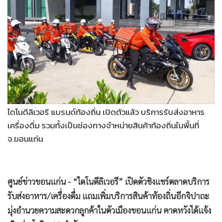
•
Good health & Well-being
•
Green Innovation & SD
•
Management & HR
•
MGR Live
•
Infographic
•
การเมือง
•
ท่องเที่ยว
•
กีฬา
ไดโนดีลิเวอรี แบรนด์ท้องถิ่น เปิดตัวแล้ว บริการรับส่งอาหาร
•
ต่างประเทศ
เครื่องดื่ม รวมทั้งเป็นช่องทางจำหน่ายสินค้าท้องถิ่นในพื้นที่
จ.ขอนแก่น
•
Special Scoop
•
เศรษฐกิจ-ธุรกิจ
•
จีน
ศูนย์ข่าวขอนแก่น - “ไดโนดีลิเวอรี” เปิดตัวชิงแชร์ตลาดบริการ
•
ชุมชน-คุณภาพชีวิต
รับส่งอาหาร/เครื่องดื่ม แถมเพิ่มบริการสินค้าท้องถิ่นอีกจิปาถะ
•
อาชญากรรม
มุ่งอำนวยความสะดวกลูกค้าในตัวเมืองขอนแก่น คาดหวังได้แจ้ง
•
Motoring