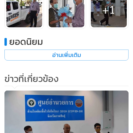
+1
ด้านนายชัยธวัช เนียมศิริ ผู้ว่าราชการ จ.กาฬสินธุ์ กล่าวว่า
สถานการณ์ของผู้ป่วยติดเชื้อไวรัสโควิด-19 จังหวัดกาฬสินธุ์ ที่มี
ทั้งหมด 3 คน ในขณะนี้หายเป็นปกติทั้ง 3 รายแล้ว โดยกลับบ้าน
ยอดนิยม
แล้ว 2 คน เหลือ 1 คนที่อยู่ในช่วงการเฝ้าระวังให้ครบ 30 วัน
เท่านั้น วันนี้จึงอยากจะมาขอบคุณทีมแพทย์พยาบาลในการดูแล
อ่านเพิ่มเติม
รักษาผู้ป่วย
ข่าวที่เกี่ยวข้อง