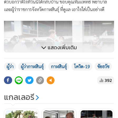
ตัวบอกว่าดีใจที่วันนี้ได้กลับบ้าน ขอบคุณทีมแพทย์ พยาบาล
และผู้ว่าราชการจังหวัดกาฬสินธุ์ ที่ดูแล เอาใจใส่เป็นอย่างดี
แสดงเพิ่มเติม
ผู้ว่า
ผู้ว่ากาฬสินธุ์
กาฬสินธุ์
โควิด-19
ชัยธวัช
392
แกลเลอรี
ณ ขณะนี้ผู้ป่วยติดเชื้อของกาฬสินธุ์ที่มีอยู่ 3 คน รักษาหาย
ดีแล้วทั้งหมด โดยกลับบ้านไปแล้ว 2 เหลืออีก 1 ที่ยังต้องกักตัว
เฝ้าระวังให้ครบ 30 วัน