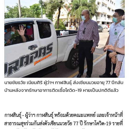
•
Good health & Well-being
•
Green Innovation & SD
•
Management & HR
•
MGR Live
•
Infographic
•
การเมือง
•
ท่องเที่ยว
•
กีฬา
•
ต่างประเทศ
•
Special Scoop
นายชัยธวัช เนียมศิริ ผู้ว่าฯ กาฬสินธุ์ ส่งเซียนมวยอายุ 77 ปีกลับ
•
เศรษฐกิจ-ธุรกิจ
บ้านหลังจากรักษาอาการติดเชื้อโควิด-19 หายเป็นปกติดีแล้ว
•
จีน
•
ชุมชน-คุณภาพชีวิต
กาฬสินธุ์ - ผู้ว่าฯ กาฬสินธุ์ พร้อมด้วยคณะแพทย์ และเจ้าหน้าที่
•
อาชญากรรม
สาธารณสุขร่วมกันส่งตัวเซียนมวยวัย 77 ปี รักษาโควิด-19 รายที่
•
Motoring