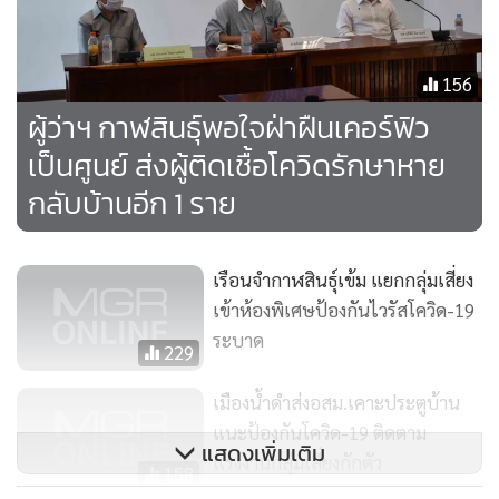
156
ผู้ว่าฯ กาฬสินธุ์พอใจฝ่าฝืนเคอร์ฟิว
เป็นศูนย์ ส่งผู้ติดเชื้อโควิดรักษาหาย
กลับบ้านอีก 1 ราย
เรือนจำกาฬสินธุ์เข้ม แยกกลุ่มเสี่ยง
เข้าห้องพิเศษป้องกันไวรัสโควิด-19
ระบาด
229
เมืองน้ำดำส่งอสม.เคาะประตูบ้าน
แนะป้องกันโควิด-19 ติดตาม
แสดงเพิ่มเติม
แรงงานกลุ่มเสี่ยงกักตัว
158