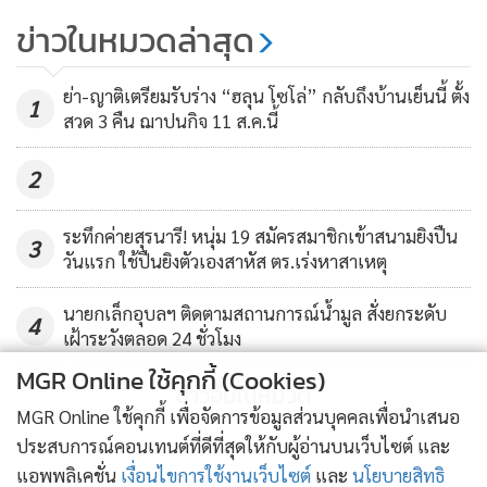
เปิดไทม์ไลน์ผู้ติดเชื้อโควิด-19 ก่อน
ข่าวในหมวดล่าสุด
พบแพทย์ ดูมวย 2 เวที-เสี่ยงสัมผัส
โรค 8 ราย
223
ย่า-ญาติเตรียมรับร่าง “ฮลุน โซโล่” กลับถึงบ้านเย็นนี้ ตั้ง
1
สวด 3 คืน ฌาปนกิจ 11 ส.ค.นี้
2
ระทึกค่ายสุรนารี! หนุ่ม 19 สมัครสมาชิกเข้าสนามยิงปืน
3
วันแรก ใช้ปืนยิงตัวเองสาหัส ตร.เร่งหาสาเหตุ
นายกเล็กอุบลฯ ติดตามสถานการณ์น้ำมูล สั่งยกระดับ
4
เฝ้าระวังตลอด 24 ชั่วโมง
MGR Online ใช้คุกกี้ (Cookies)
ข่าวอื่นในหมวด
MGR Online ใช้คุกกี้ เพื่อจัดการข้อมูลส่วนบุคคลเพื่อนำเสนอ
ประสบการณ์คอนเทนต์ที่ดีที่สุดให้กับผู้อ่านบนเว็บไซต์ และ
แอพพลิเคชั่น
เงื่อนไขการใช้งานเว็บไซต์
และ
นโยบายสิทธิ