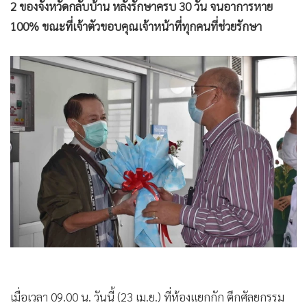
2 ของจังหวัดกลับบ้าน หลังรักษาครบ 30 วัน จนอาการหาย
•
เกม
100% ขณะที่เจ้าตัวขอบคุณเจ้าหน้าที่ทุกคนที่ช่วยรักษา
•
วิทยาศาสตร์
•
SMEs
•
หุ้น
•
อินโดจีน
•
กองทุนรวม
•
Celeb Online
•
Factcheck
•
ญี่ปุ่น
•
News1
•
Gotomanager
เมื่อเวลา 09.00 น. วันนี้ (23 เม.ย.) ที่ห้องแยกกัก ตึกศัลยกรรม