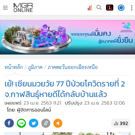
•
หน้าหลัก
•
ทันเหตุการณ์
•
ภาคใต้
•
ภูมิภาค
•
Online Section
หน้าหลัก
ภูมิภาค
ภาคตะวันออกเฉียงเหนือ
•
บันเทิง
•
ผู้จัดการรายวัน
เย้! เซียนมวยวัย 77 ปีป่วยโควิดรายที่ 2
•
คอลัมนิสต์
จ.กาฬสินธุ์หายดีได้กลับบ้านแล้ว
•
ละคร
เผยแพร่:
23 เม.ย. 2563 11:21
ปรับปรุง:
23 เม.ย. 2563 12:06
•
CbizReview
โดย: ผู้จัดการออนไลน์
•
Cyber BIZ
392
•
ผู้จัดกวน