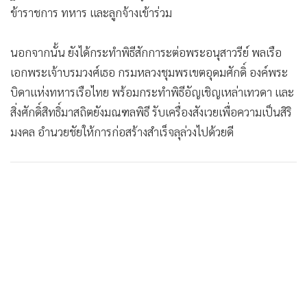
เปลี่ยนแปลงจากหน่วยสถานีฝึกสัตหีบ เป็นสถานีทหารเรือสัตหีบ
เมื่อวันที่ 20 เม.ย.2480
ต่อมา เมื่อวันที่ 10 มิ.ย.2486 ได้ยกระดับหน่วยขึ้นเป็นมณฑล
ทหารเรือสัตหีบ และเป็นฐานทัพเรือสัตหีบ เมื่อวันที่ 12
ก.ค.2517 และได้ใช้อาคารดังกล่าว เป็นกองบัญชาการสืบต่อมา
จนถึงปี พ.ศ.2562 รวมระยะเวลา 82 ปี
และด้วยหน่วยฐานทัพเรือสัตหีบ มีการขยายอัตรากำลังพลตาม
ภารกิจที่เพิ่มขึ้น จึงจำเป็นต้องก่อสร้างอาคารหลังใหม่เพื่อรองรับ
ต่อภารกิจในอนาคต ซึ่งจากเดิมได้มีการขยายต่อเติมตัวอาคารมา
แล้วหลายครั้ง ประกอบกับมีสภาพทรุดโทรมตามกาลเวลา
โดยตัวอาคารหลังใหม่ ออกแบบเป็นอาคาคอนกรีตเสริมเหล็กสูง