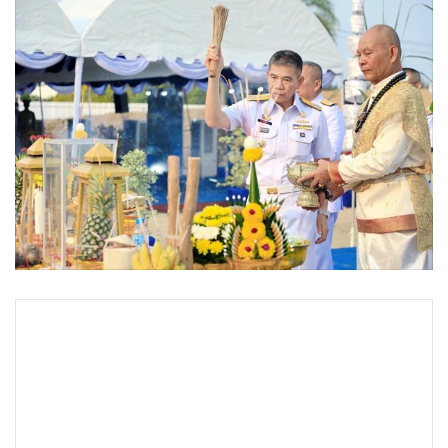
•
Good health & Well-being
•
Green Innovation & SD
•
Management & HR
•
MGR Live
•
Infographic
•
การเมือง
•
ท่องเที่ยว
•
กีฬา
•
ต่างประเทศ
•
Special Scoop
•
เศรษฐกิจ-ธุรกิจ
•
จีน
ศูนย์ข่าวศรีราชา
-
ผู้บัญชาการทหารเรือ บวงสรวงอัญเชิญ
เทวดา “ยกเสาเอก” กองบัญชาการ ฐานทัพเรือสัตหีบ หลังใหม่
•
ชุมชน-คุณภาพชีวิต
•
อาชญากรรม
วันนี้ (18 มี.ค.) พล.ร.อ.ลือชัย รุดดิษฐ์ ผู้บัญชาการทหารเรือ เป็น
•
Motoring