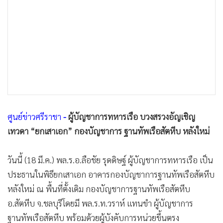
ประธานในพิธียกเสาเอก อาคารกองบัญชาการฐานทัพเรือสัตหีบ
•
เกม
หลังใหม่ ณ พื้นที่ตั้งเดิม กองบัญชาการฐานทัพเรือสัตหีบ
•
วิทยาศาสตร์
อ.สัตหีบ จ.ชลบุรีโดยมี พล.ร.ท.วราห์ แทนขำ ผู้บัญชาการ
•
SMEs
ฐานทัพเรือสัตหีบ พร้อมด้วยผู้บังคับการหน่วยขึ้นตรง
•
หุ้น
ข้าราชการ ทหาร และลูกจ้างเข้าร่วม
•
อินโดจีน
•
กองทุนรวม
นอกจากนั้น ยังได้กระทำพิธีสักการะต่อพระอนุสาวรีย์ พลเรือ
•
Celeb Online
เอกพระเจ้าบรมวงศ์เธอ กรมหลวงชุมพรเขตอุดมศักดิ์ องค์พระ
•
Factcheck
บิดาแห่งทหารเรือไทย พร้อมกระทำพิธีอัญเชิญเหล่าเทวดา และ
•
ญี่ปุ่น
สิ่งศักดิ์สิทธิ์มาสถิตยังมณฑลพิธี รับเครื่องสังเวยเพื่อความเป็นสิริ
•
News1
มงคล อำนวยชัยให้การก่อสร้างสำเร็จลุล่วงไปด้วยดี
•
Gotomanager
ทั้งนี้ อาคารกองบัญชาการหลังเก่า เป็นอาคารก่ออิฐฉาบปูน
โครงสร้างคอนกรีตเสริมเหล็กสูง 2 ชั้น สร้างครั้งมีการ