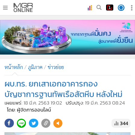
•
หน้าหลัก
•
ทันเหตุการณ์
•
ภาคใต้
•
ภูมิภาค
•
Online Section
หน้าหลัก
ภูมิภาค
ข่าวย่อย
•
บันเทิง
•
ผู้จัดการรายวัน
ผบ.ทร. ยกเสาเอกอาคารกอง
•
คอลัมนิสต์
บัญชาการฐานทัพเรือสัตหีบ หลังใหม่
•
ละคร
เผยแพร่:
18 มี.ค. 2563 19:02
ปรับปรุง:
19 มี.ค. 2563 08:24
•
CbizReview
โดย: ผู้จัดการออนไลน์
•
Cyber BIZ
344
•
ผู้จัดกวน