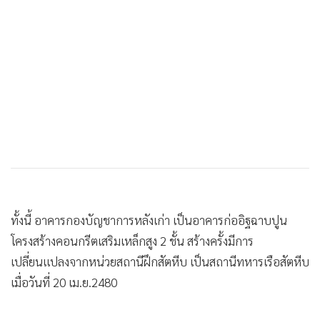
4 ชั้น ขนาดกว้าง 20 เมตร ยาว 70 เมตร พื้นที่ใช้สอย 5,600
ตารางเมตร กองทัพเรือ ได้อนุมัติจ้างกิจการค้าร่วม วอลแอนด์ เท
สโก้คอน ให้ดำเนินการก่อสร้าง กำหนดเสร็จสมบูรณ์ใช้งานอย่าง
เต็มรูปแบบในปี พ.ศ.2564