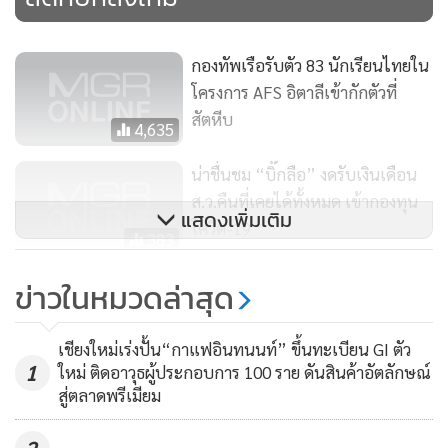
กองทัพเรือ​รับตัว​ 83 นักเรียนไทยใน
โครงการ AFS​ อิตาลี​เข้ากักตัวที่
สัตหีบ
4,635
น่าชื่นชม “บิ๊กลือ” งดรับเงินเดือน
ส.ว.คืนที่เคยได้ทั้งหมด เข้ากองทุน
แสดงเพิ่มเติม
โควิด-19
383
กันไว้ก่อน! แปดริ้วงดสักการะ “หล
ข่าวในหมวดล่าสุด
วงพ่อโสธร” ชั่วคราว 19 - 31 มี.ค. นี้
4,259
เชียงใหม่เร่งปั้น“กาแฟอินทนนท์” ขึ้นทะเบียน GI ตัว
1
ใหม่ ติดอาวุธผู้ประกอบการ 100 ราย ดันสินค้าอัตลักษณ์
สู่ตลาดพรีเมียม