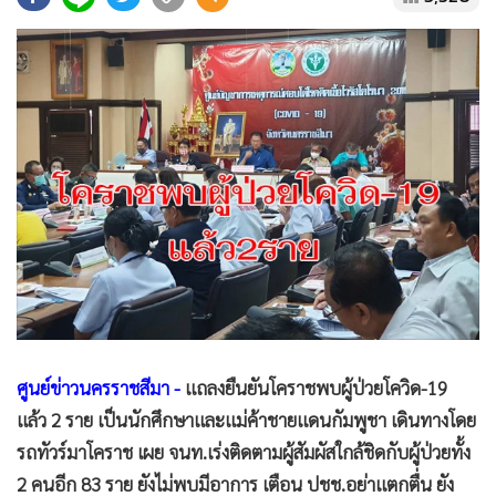
•
Good health & Well-being
•
Green Innovation & SD
•
Management & HR
•
MGR Live
•
Infographic
•
การเมือง
•
ท่องเที่ยว
•
กีฬา
•
ต่างประเทศ
•
Special Scoop
•
เศรษฐกิจ-ธุรกิจ
•
จีน
ศูนย์ข่าวนครราชสีมา -
แถลงยืนยันโคราชพบผู้ป่วยโควิด-19
•
ชุมชน-คุณภาพชีวิต
แล้ว 2 ราย เป็นนักศึกษาและแม่ค้าชายแดนกัมพูชา เดินทางโดย
•
อาชญากรรม
รถทัวร์มาโคราช เผย จนท.เร่งติดตามผู้สัมผัสใกล้ชิดกับผู้ป่วยทั้ง
•
Motoring
2 คนอีก 83 ราย ยังไม่พบมีอาการ เตือน ปชช.อย่าแตกตื่น ยัง