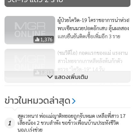
ผู้ป่วยโควิด-19 โคราชอาการน่าห่วง!
นอกจากนี้ เจ้าหน้าที่ได้ติดตามผู้ที่สัมผัสใกล้ชิดกับผู้ป่วยติดเชื้อ
พบเซียนมวยปอดอักเสบ ลุ้นผลสอง
โควิด-19 ทั้ง 2 คน รวม 83 ราย โดยสัมผัสกับนักศึกษาหญิง
แลบยืนยันติดเชื้อเพิ่มอีก 3 ราย
1,376
จำนวน 52 ราย และแม่ค้าจำนวน 31 ราย ทั้งผู้ที่นั่งรถโดยสาร
ประจำทางคันดังกล่าวและครอบครัว ส่วนรถโดยสารคันดังกล่าว
(ชมวิดีโอ) กอดแรกของแม่ แรงงาน
ได้ล้างทำความสะอาดและไม่ได้นำมาให้บริการประชาชนอีกแต่
สาวไทยจากเกาหลีหลังพ้นกักตัว
ตรวจ "โควิด-19" 14 วัน
อย่างใด
1,812
แสดงเพิ่มเติม
ผวาหนี! ค่ายสุรธรรมพิทักษ์พร้อม
อย่างไรก็ตาม ขณะนี้ได้แจ้งให้ผู้ที่สัมผัสใกล้ชิดผู้ติดเชื้อบนรถ
กักตัว “ผีน้อย” โคราช ลั่นคุมเข้ม 24
โดยสารประจำทางรวมถึงพ่อแม่และญาติพี่น้องกักตัวเอง 14 วัน
ข่าวในหมวดล่าสุด
ชม.-ผงะสั่งติดตามกลับมาก่อนแล้ว
ล่าสุดยังไม่พบว่าบรรดาญาติมีอาการเป็นไข้แต่อย่างใด ส่วนผู้ที่
606
93 ราย
สัมผัสกับหญิงวัย 30 ปีที่เดินทางมาจากปอยเปต กัมพูชา ขณะนี้
สุดเวทนา! พ่อแม่ญาติทยอยถูกจับหมด เหลือพี่สาว 17
ได้มีการสอบสวนโรคและทำการกักตัวผู้ที่มีประวัติการสัมผัสไว้
1
เลี้ยงน้อง 2 ขวบลำพัง ขอข้าวเพื่อนบ้านประทังชีวิต
นอภ.เร่งช่วย
14 วันเช่นกัน ซึ่งการติดตามตัวผู้ที่มีประวัติการสัมผัสผู้ป่วยดัง