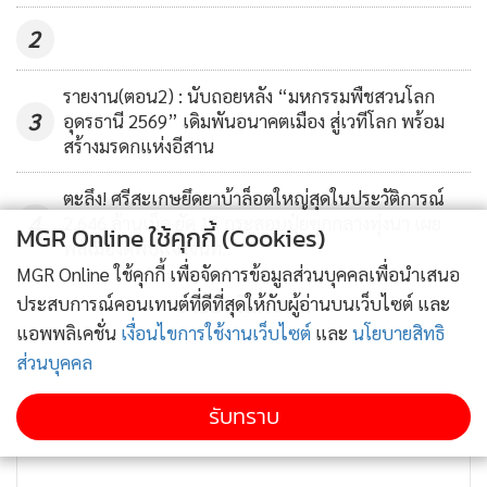
กล่าวดำเนินการไปเกือบ 90% แล้ว
2
รายงาน(ตอน2) : นับถอยหลัง “มหกรรมพืชสวนโลก
3
อุดรธานี 2569” เดิมพันอนาคตเมือง สู่เวทีโลก พร้อม
สร้างมรดกแห่งอีสาน
ตะลึง! ศรีสะเกษยึดยาบ้าล็อตใหญ่สุดในประวัติการณ์
4
2.646 ล้านเม็ด ยัด 16 กระสอบปุ๋ยซุกกลางทุ่งนา เผย
MGR Online ใช้คุกกี้ (Cookies)
พลเมืองดีพบแจ้งจนท.
MGR Online ใช้คุกกี้ เพื่อจัดการข้อมูลส่วนบุคคลเพื่อนำเสนอ
ข่าวอื่นในหมวด
ประสบการณ์คอนเทนต์ที่ดีที่สุดให้กับผู้อ่านบนเว็บไซต์ และ
แอพพลิเคชั่น
เงื่อนไขการใช้งานเว็บไซต์
และ
นโยบายสิทธิ
ส่วนบุคคล
รับทราบ
นายวิเชียร จันทรโณทัย ผู้ว่าราชการจังหวัดนครราชสีมา