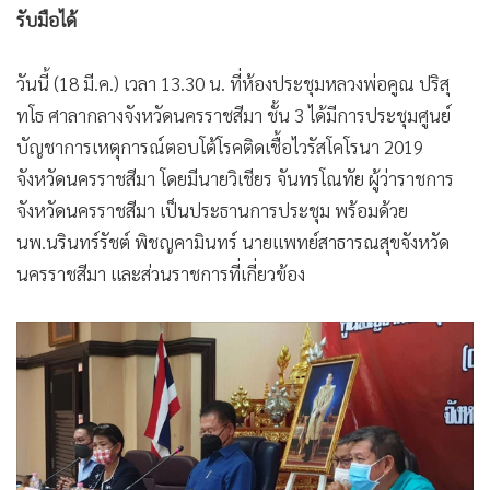
•
เกม
รับมือได้
•
วิทยาศาสตร์
วันนี้ (18 มี.ค.) เวลา 13.30 น. ที่ห้องประชุมหลวงพ่อคูณ ปริสุ
•
SMEs
ทโธ ศาลากลางจังหวัดนครราชสีมา ชั้น 3 ได้มีการประชุมศูนย์
•
หุ้น
บัญชาการเหตุการณ์ตอบโต้โรคติดเชื้อไวรัสโคโรนา 2019
•
อินโดจีน
จังหวัดนครราชสีมา โดยมีนายวิเชียร จันทรโณทัย ผู้ว่าราชการ
•
กองทุนรวม
จังหวัดนครราชสีมา เป็นประธานการประชุม พร้อมด้วย
•
Celeb Online
นพ.นรินทร์รัชต์ พิชญคามินทร์ นายแพทย์สาธารณสุขจังหวัด
•
Factcheck
นครราชสีมา และส่วนราชการที่เกี่ยวข้อง
•
ญี่ปุ่น
•
News1
•
Gotomanager