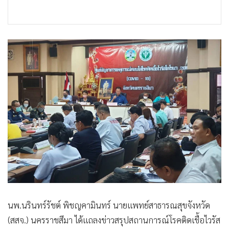
นพ.นรินทร์รัชต์ พิชญคามินทร์ นายแพทย์สาธารณสุขจังหวัด
(สสจ.) นครราชสีมา ได้แถลงข่าวสรุปสถานการณ์โรคติดเชื้อไวรัส