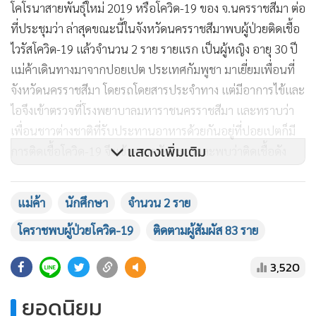
โคโรนาสายพันธุ์ใหม่ 2019 หรือโควิด-19 ของ จ.นครราชสีมา ต่อ
ที่ประชุมว่า ล่าสุดขณะนี้ในจังหวัดนครราชสีมาพบผู้ป่วยติดเชื้อ
ไวรัสโควิด-19 แล้วจำนวน 2 ราย รายแรก เป็นผู้หญิง อายุ 30 ปี
แม่ค้าเดินทางมาจากปอยเปต ประเทศกัมพูชา มาเยี่ยมเพื่อนที่
จังหวัดนครราชสีมา โดยรถโดยสารประจำทาง แต่มีอาการไข้และ
ไอจึงเข้าตรวจที่โรงพยาบาลมหาราชนครราชสีมา และทราบว่า
เพื่อนชาวต่างชาติที่รับประทานอาหารด้วยกันอยู่ที่ปอยเปตก็มี
แสดงเพิ่มเติม
การติดเชื้อโควิด-19 จึงเข้าตรวจคัดกรองและพบว่าติดเชื้อดัง
กล่าวด้วย
แม่ค้า
นักศึกษา
จำนวน 2 ราย
ส่วนรายที่ 2 เป็นนักศึกษาหญิง อายุ 22 ปี ลูกสาวของนายก
โคราชพบผู้ป่วยโควิด-19
ติดตามผู้สัมผัส 83 ราย
องค์การบริหารส่วนตำบล (อบต.) แห่งหนึ่งของ จ.นครราชสีมา
เดินทางกลับบ้านโดยรถโดยสารประจำทางจากกรุงเทพฯ มา
3,520
จ.นครราชสีมา มีอาการไข้และไอ ผลการตรวจเป็นบวก ซึ่งผู้ป่วย
ทั้ง 2 รายพักรักษาตัวอยู่ที่โรงพยาบาลมหาราชนครราชสีมา มี
ยอดนิยม
อาการดีขึ้นทั้งคู่