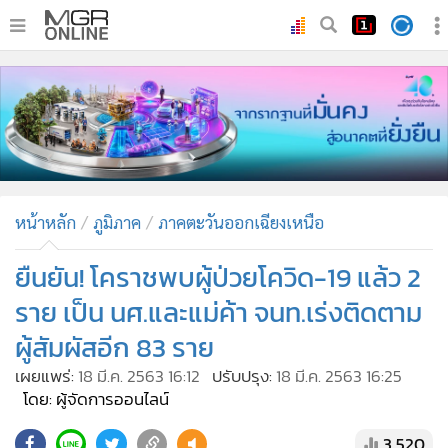
•
หน้าหลัก
•
ทันเหตุการณ์
•
ภาคใต้
•
ภูมิภาค
•
Online Section
หน้าหลัก
ภูมิภาค
ภาคตะวันออกเฉียงเหนือ
•
บันเทิง
•
ผู้จัดการรายวัน
ยืนยัน! โคราชพบผู้ป่วยโควิด-19 แล้ว 2
•
คอลัมนิสต์
ราย เป็น นศ.และแม่ค้า จนท.เร่งติดตาม
•
ละคร
ผู้สัมผัสอีก 83 ราย
•
CbizReview
เผยแพร่:
18 มี.ค. 2563 16:12
ปรับปรุง:
18 มี.ค. 2563 16:25
•
Cyber BIZ
โดย: ผู้จัดการออนไลน์
•
ผู้จัดกวน
3,520