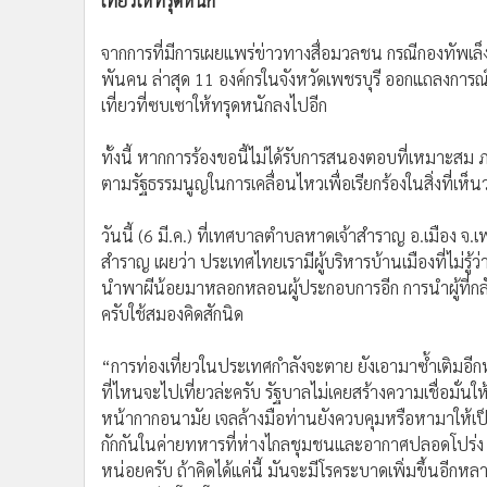
เที่ยวให้ทรุดหนัก
•
อินโดจีน
•
กองทุนรวม
จากการที่มีการเผยแพร่ข่าวทางสื่อมวลชน กรณีกองทัพเล็ง
•
Celeb Online
พันคน ล่าสุด 11 องค์กรในจังหวัดเพชรบุรี ออกแถลงการณ์
เที่ยวที่ซบเซาให้ทรุดหนักลงไปอีก
•
Factcheck
•
ญี่ปุ่น
ทั้งนี้ หากการร้องขอนี้ไม่ได้รับการสนองตอบที่เหมาะสม 
•
News1
ตามรัฐธรรมนูญในการเคลื่อนไหวเพื่อเรียกร้องในสิ่งที่
•
Gotomanager
วันนี้ (6 มี.ค.) ที่เทศบาลตำบลหาดเจ้าสำราญ อ.เมือง
สำราญ เผยว่า ประเทศไทยเรามีผู้บริหารบ้านเมืองที่ไม่รู้
นำพาผีน้อยมาหลอกหลอนผู้ประกอบการอีก การนำผู้ที่กลั
ครับใช้สมองคิดสักนิด
“การท่องเที่ยวในประเทศกำลังจะตาย ยังเอามาซ้ำเติมอีกหรือ
ที่ไหนจะไปเที่ยวล่ะครับ รัฐบาลไม่เคยสร้างความเชื่อมั่น
หน้ากากอนามัย เจลล้างมือท่านยังควบคุมหรือหามาให้เป็
กักกันในค่ายทหารที่ห่างไกลชุมชนและอากาศปลอดโปร่ง แ
หน่อยครับ ถ้าคิดได้แค่นี้ มันจะมีโรคระบาดเพิ่มขึ้นอีกห