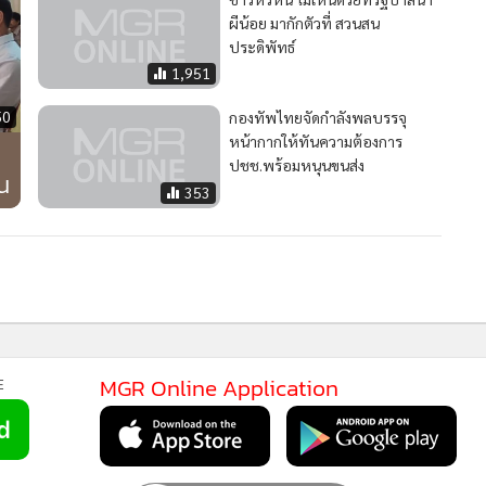
ผีน้อย มากักตัวที่ สวนสน
ประดิพัทธ์
1,951
50
กองทัพไทยจัดกำลังพลบรรจุ
หน้ากากให้ทันความต้องการ
ปชช.พร้อมหนุนขนส่ง
ิน
353
2
“สุชาติ” ลงพื้นที่จันทบุรี ชี้ “คลองวังโตนด” จำเป็นแก้แล้ง-
3
น้ำท่วม ย้ำยึดกฎหมาย-สิ่งแวดล้อม ไม่มองด้านเดียว
ไห้