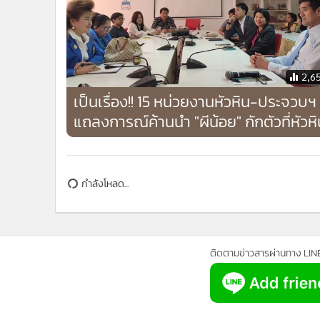
2,6
เป็นเรื่อง!! 15 หน่วยงานหัวหิน-ประจวบฯ
แถลงการณ์ค้านนำ "ผีน้อย" กักตัวที่หัวห
ข่าวในหมวดล่าสุด
รัฐเร่งยกระดับความปลอดภัยโรงเรียน ตั้งเป้า 90 วัน หลัง
1
เหตุสลด “ครูหมวย”
ส่งดวงวิญญาณ “พ่อแม่ลูก” เหยื่อแก๊งฆ่าฝังดิน ญาติร่ำ
4