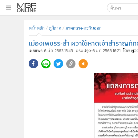
เลือกเครื่องมือท
•
หน้าหลัก
หน้าหลัก
ภูมิภาค
ภาคกลาง-ตะวันออก
ค้นหา
•
ทันเหตุการณ์
Google
•
ภาคใต้
เมืองเพชรระส่ำ ผวาใช้หาดเจ้าสำราญกักต
•
ภูมิภาค
MGR Onl
เผยแพร่:
6 มี.ค. 2563 15:43
ปรับปรุง:
6 มี.ค. 2563 16:21
โดย: ผู้
•
Online Section
ค้นหาขั
•
บันเทิง
•
ผู้จัดการรายวัน
•
คอลัมนิสต์
•
ละคร
•
CbizReview
•
Cyber BIZ
•
ผู้จัดกวน
•
Good health & Well-being
•
Green Innovation & SD