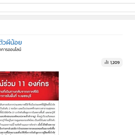
ี่ใช้
ัวผีน้อย
ine
จัดการออนไลน์
้นสูง
1,209