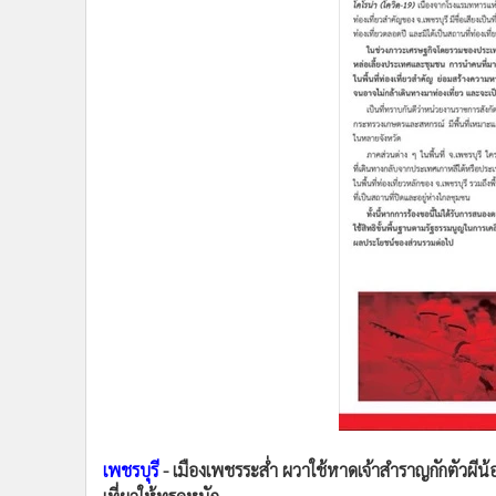
•
Management & HR
•
MGR Live
•
Infographic
•
การเมือง
•
ท่องเที่ยว
•
กีฬา
•
ต่างประเทศ
•
Special Scoop
•
เศรษฐกิจ-ธุรกิจ
•
จีน
•
ชุมชน-คุณภาพชีวิต
•
อาชญากรรม
•
Motoring
•
เกม
•
วิทยาศาสตร์
•
SMEs
เพชรบุรี
- เมืองเพชรระส่ำ ผวาใช้หาดเจ้าสำราญกักตัวผีน
•
หุ้น