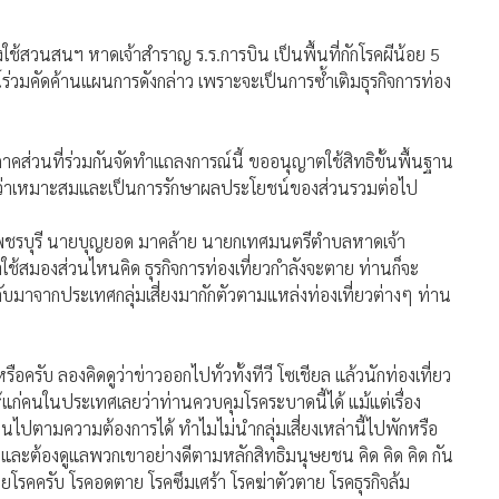
ใช้สวนสนฯ หาดเจ้าสำราญ ร.ร.การบิน เป็นพื้นที่กักโรคผีน้อย 5
ร่วมคัดค้านแผนการดังกล่าว เพราะจะเป็นการซ้ำเติมธุรกิจการท่อง
ภาคส่วนที่ร่วมกันจัดทำแถลงการณ์นี้ ขออนุญาตใช้สิทธิขั้นพื้นฐาน
เห็นว่าเหมาะสมและเป็นการรักษาผลประโยชน์ของส่วนรวมต่อไป
 จ.เพชรบุรี นายบุญยอด มาคล้าย นายกเทศมนตรีตำบลหาดเจ้า
ว่าใช้สมองส่วนไหนคิด ธุรกิจการท่องเที่ยวกำลังจะตาย ท่านก็จะ
บมาจากประเทศกลุ่มเสี่ยงมากักตัวตามแหล่งท่องเที่ยวต่างๆ ท่าน
ครับ ลองคิดดูว่าข่าวออกไปทั่วทั้งทีวี โซเชียล แล้วนักท่องเที่ยว
ให้แก่คนในประเทศเลยว่าท่านควบคุมโรคระบาดนี้ได้ แม้แต่เรื่อง
นไปตามความต้องการได้ ทำไมไม่นำกลุ่มเสี่ยงเหล่านี้ไปพักหรือ
ละต้องดูแลพวกเขาอย่างดีตามหลักสิทธิมนุษยชน คิด คิด คิด กัน
ลายโรคครับ โรคอดตาย โรคซึมเศร้า โรคฆ่าตัวตาย โรคธุรกิจล้ม