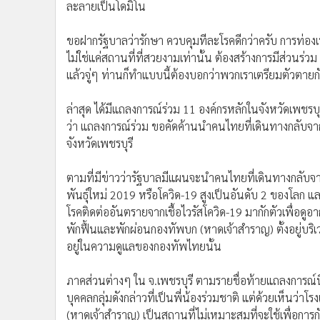
ละลายเป็นโดมิโน
ขอฝากรัฐบาลว่ารักษา ควบคุมทีละโรคดีกว่าครับ การท่องเที
ไม่ใช่แค่สถานที่ที่สวยงามเท่านั้น ต้องสร้างการมีส่วนร่วม
แล้วจู่ๆ ท่านก็ทำแบบนี้ต้องบอกว่าพวกเราเตรียมตัวตายก
ล่าสุด ได้มีแถลงการณ์ร่วม 11 องค์กรหลักในจังหวัดเพชร
ว่า แถลงการณ์ร่วม ขอคัดค้านนำคนไทยที่เดินทางกลับจากเก
จังหวัดเพชรบุรี
ตามที่มีข่าวว่ารัฐบาลมีแผนจะนำคนไทยที่เดินทางกลับจากป
พันธุ์ใหม่ 2019 หรือโควิด-19 สูงเป็นอันดับ 2 ของโล
โรคติดต่ออันตรายจากเชื้อไวรัสโควิด-19 มากักตัวเพื่
พักฟื้นและพักผ่อนกองทัพบก (หาดเจ้าสำราญ) ตั้งอยู่บริ
อยู่ในความดูแลของกองทัพไทยนั้น
ภาคส่วนต่างๆ ใน จ.เพชรบุรี ตามรายชื่อท้ายแถลงการณ์นี้ 
บุคคลกลุ่มดังกล่าวที่เป็นพี่น้องร่วมชาติ แต่ด้วยเห็
(หาดเจ้าสำราญ) เป็นสถานที่ไม่เหมาะสมที่จะใช้เพื่อการกัก