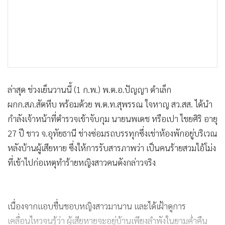
ล่าสุด ช่วงเย็นวานนี้​ (1 ก.พ.)​ พ.ต.อ.ปัญญา ดำเล็ก
ผกก.สภ.สัตหีบ พร้อมด้วย พ.ต.ท.สุพรรณ ใจหาญ สว.สส. ได้นำ
กำลังเจ้าหน้าที่ตำรวจเข้าจับกุม​ นายนพเดช หรือเปา ไชยศิริ อายุ
27 ปี ชาว​ จ.อุทัยธานี ช่างซ่อมรถบรรทุกซึ่งเช่าห้องพักอยู่บริเวณ
หลังบ้านผู้เสียหาย ซึ่งให้การรับสารภาพว่า เป็นคนร้ายสวมไอ้โม่ง
ที่เข้าไปก่อเหตุทำร้ายหญิงสาวคนดังกล่าวจริง
เนื่องจากแอบชื่นชอบ​หญิงสาว​มานาน และได้เฝ้าดูการ
เคลื่อนไหวจนรู้ว่า ผู้เสียหายจะอยู่บ้านเพียงลำพังในยามค่ำคืน