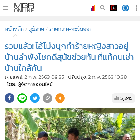
•
หน้าหลัก
หน้าหลัก
ภูมิภาค
ภาคกลาง-ตะวันออก
•
ทันเหตุการณ์
•
รวบแล้ว! ไอ้โม่งบุกทำร้ายหญิงสาวอยู่
ภาคใต้
•
ภูมิภาค
บ้านลำพังโชคดีสุนัขช่วยทัน​ ที่แท้คนเช่า
•
Online Section
บ้านใกล้กัน
•
บันเทิง
เผยแพร่:
2 ก.พ. 2563 09:35
ปรับปรุง:
2 ก.พ. 2563 10:38
•
ผู้จัดการรายวัน
โดย: ผู้จัดการออนไลน์
•
คอลัมนิสต์
5,245
•
ละคร
•
CbizReview
•
Cyber BIZ
•
ผู้จัดกวน