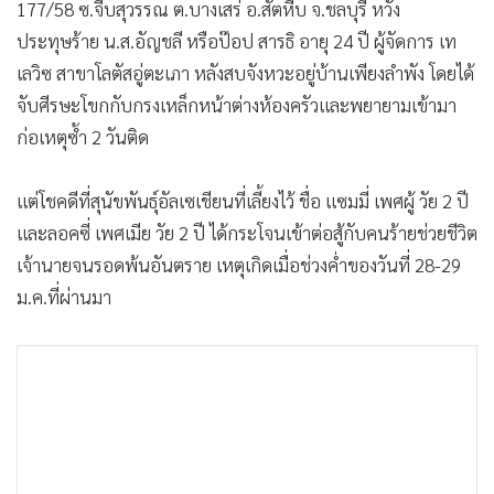
177/58 ซ.จีบสุวรรณ ต.บางเสร่ อ.สัตหีบ จ.ชลบุรี หวัง
•
เกม
ประทุษร้าย น.ส.อัญชลี หรือป๊อป สารธิ อายุ 24 ปี ผู้จัดการ เท
•
วิทยาศาสตร์
เลวิซ สาขาโลตัสอู่ตะเภา หลังสบจังหวะอยู่บ้านเพียงลำพัง​ โดยได้
•
SMEs
จับศีรษะโขกกับกรงเหล็กหน้าต่างห้องครัวและพยายามเข้ามา
•
หุ้น
ก่อเหตุซ้ำ 2 วันติด
•
อินโดจีน
•
กองทุนรวม
แต่โชคดีที่สุนัขพันธุ์อัลเซเชียนที่เลี้ยงไว้ ชื่อ แซมมี่ เพศผู้ วัย 2 ปี
•
Celeb Online
และลอคซี่ เพศเมีย วัย 2 ปี ได้กระโจนเข้าต่อสู้กับคนร้ายช่วยชีวิต
•
Factcheck
เจ้านายจนรอดพ้นอันตราย​ เหตุเกิดเมื่อช่วงค่ำของวันที่ 28-29
•
ญี่ปุ่น
ม.ค.ที่ผ่านมา
•
News1
•
Gotomanager