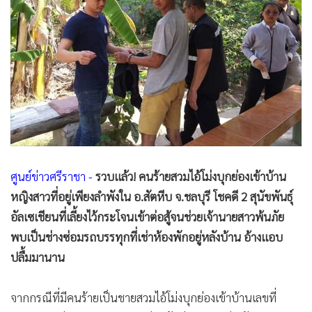
•
Good health & Well-being
•
Green Innovation & SD
•
Management & HR
•
MGR Live
•
Infographic
•
การเมือง
•
ท่องเที่ยว
•
กีฬา
•
ต่างประเทศ
ศูนย์ข่าว​ศรี​ราชา ​-
รวบแล้ว! คนร้ายสวมไอ้โม่งบุกย่องเข้าบ้าน
•
Special Scoop
หญิงสาวที่อยู่เพียงลำพังใน​ อ.สัตหีบ​ จ.ชลบุรี​ โชคดี​ 2​ สุนัขพันธุ์​
•
เศรษฐกิจ-ธุรกิจ
อัลเซเชียน​ที่เลี้ยงไว้กระโจนเข้าต่อสู้จนช่วยเจ้านายสาวพ้นภัย​
พบเป็นช่างซ่อมรถบรรทุกที่เช่าห้องพักอยู่หลังบ้าน​ อ้างแอบ
•
จีน
ปลื้มมานาน
•
ชุมชน-คุณภาพชีวิต
•
อาชญากรรม
จากกรณีที่มีคนร้ายเป็นชายสวมไอ้โม่งบุกย่องเข้าบ้านเลขที่
•
Motoring