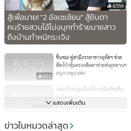
4,556
สู้เพื่อนาย​! "2​ อัลเซเชียน" สู้ยิบตา
คนร้ายสวมไอ้โม่งบุกทำร้ายนายสาว
ถึงบ้าน​ทำหนีกระเจิง
ชื่นชม! คู่สามีภรรยาชาวอุทัยฯ ช่วย
สัตว์ป่าคุ้มครองติดตาข่ายส่งอุทยานฯ
อนุบาลดูแลต่อ
822
ปคม.จับหนุ่มเมืองโอ่ง หนีคดีข่มขืน
รุ่นน้อง ม.2
แสดงเพิ่มเติม
1,471
รวบหนุ่มแสบแชตตีสนิทเหยื่อผ่าน
ข่าวในหมวดล่าสุด
แอปฯ หาคู่ ก่อนลวงเหยื่อไปห้องพัก