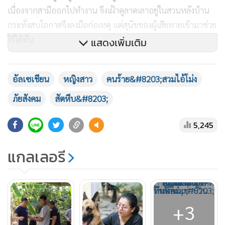
เนื่องจากสามีออกไปทำงาน จึงเฝ้าดูลาดเลาอยู่ในสวนหลังบ้าน
กระทั่งสบโอกาสจึงลงมือก่อเหตุ แต่สุนัขของผู้เสียหายเข้ามาช่วย
ไว้ได้ทัน
แสดงเพิ่มเติม
เบื้องต้น เจ้าหน้าที่​ตำรวจ​ได้นำตัวดำเนินคดีในความผิดฐาน
อัลเซเชียน
หญิงสาว
คนร้าย&#8203;สวมไอ้โม่ง
บุกรุกเคหสถานยามวิกาล และทำร้ายร่างกาย
ภัยสังคม
สัตหีบ&#8203;
5,245
แกลเลอรี
+3