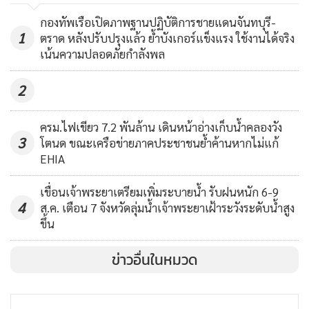
กวาดทรัพย์สินจนเกลี้ยง
110
กองทัพเรือเปิดภาพฐานปฏิบัติการชายแดนจันทบุรี-
1
ตราด หลังปรับปรุงแล้ว ย้ำบังเกอร์แข็งแรง ใช้งานได้จริง
เน้นความปลอดภัยกำลังพล
2
ครม.ไฟเขียว 7.2 พันล้าน เดินหน้าอ่างเก็บน้ำคลองวัง
3
โตนด ขณะเครือข่ายภาคประชาชนย้ำค้านหากไม่แก้
EHIA
เขื่อนเจ้าพระยาเตรียมเพิ่มระบายน้ำ รับฝนหนัก 6-9
4
ส.ค. เตือน 7 จังหวัดลุ่มน้ำเจ้าพระยาเฝ้าระวังระดับน้ำสูง
ขึ้น
ข่าวอื่นในหมวด