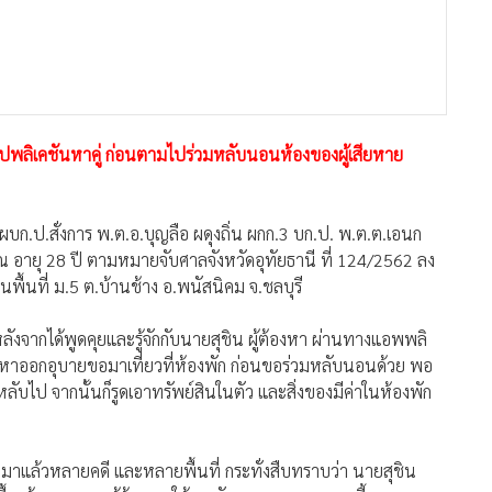
พลิเคชันหาคู่ ก่อนตามไปร่วมหลับนอนห้องของผู้เสียหาย
 ผบก.ป.สั่งการ พ.ต.อ.บุญลือ ผดุงถิ่น ผกก.3 บก.ป. พ.ต.ต.เอนก
 อายุ 28 ปี ตามหมายจับศาลจังหวัดอุทัยธานี ที่ 124/2562 ลง
พื้นที่ ม.5 ต.บ้านช้าง อ.พนัสนิคม จ.ชลบุรี
่าหลังจากได้พูดคุยและรู้จักกับนายสุชิน ผู้ต้องหา ผ่านทางแอพพลิ
้องหาออกอุบายขอมาเที่ยวที่ห้องพัก ก่อนขอร่วมหลับนอนด้วย พอ
ลับไป จากนั้นก็รูดเอาทรัพย์สินในตัว และสิ่งของมีค่าในห้องพัก
วมาแล้วหลายคดี และหลายพื้นที่ กระทั่งสืบทราบว่า นายสุชิน