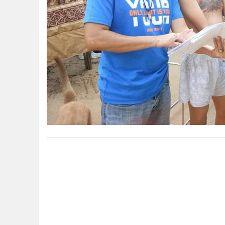
•
Management & HR
•
MGR Live
•
Infographic
•
การเมือง
•
ท่องเที่ยว
•
กีฬา
•
ต่างประเทศ
•
Special Scoop
•
เศรษฐกิจ-ธุรกิจ
•
จีน
•
ชุมชน-คุณภาพชีวิต
•
อาชญากรรม
•
Motoring
•
เกม
•
วิทยาศาสตร์
•
SMEs
•
หุ้น