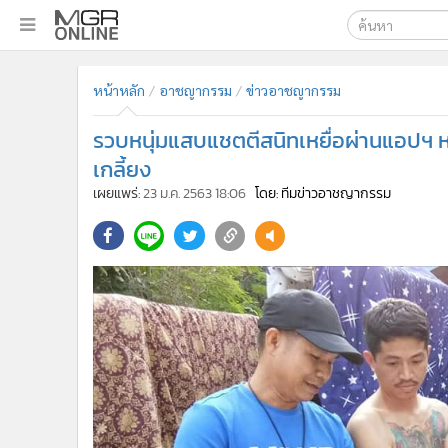
เลือกเครื่องมือท
•
หน้าหลัก
หน้าหลัก
อาชญากรรม
ข่าวอาชญากรรม
ค้นหา
•
ทันเหตุการณ์
Google
•
ภาคใต้
รวบหนุ่มแสบแชตตีสนิทเหยื่อผ่านแอปฯ ห
•
ภูมิภาค
MGR Onl
เกลี้ยง
•
Online Section
เผยแพร่:
23 ม.ค. 2563 18:06
โดย: ทีมข่าวอาชญากรรม
ค้นหาขั
•
บันเทิง
•
ผู้จัดการรายวัน
•
คอลัมนิสต์
•
ละคร
•
CbizReview
•
Cyber BIZ
•
ผู้จัดกวน
•
Good health & Well-being
•
Green Innovation & SD