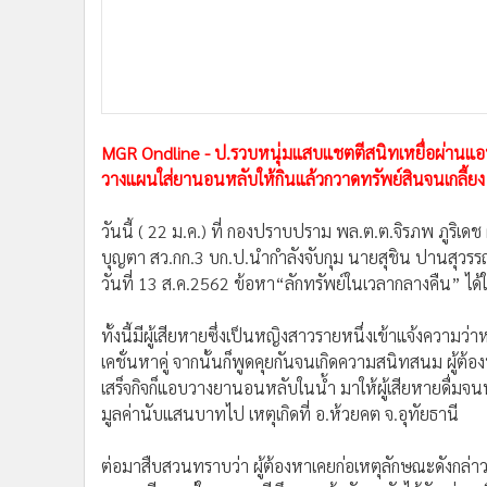
•
อินโดจีน
•
กองทุนรวม
•
Celeb Online
•
Factcheck
•
ญี่ปุ่น
MGR Ondline - ป.รวบหนุ่มแสบแชตตีสนิทเหยื่อผ่านแอป
•
News1
วางแผนใส่ยานอนหลับให้กินแล้วกวาดทรัพย์สินจนเกลี้ยง
•
Gotomanager
วันนี้ ( 22 ม.ค.) ที่ กองปราบปราม พล.ต.ต.จิรภพ ภูริเดช
บุญตา สว.กก.3 บก.ป.นำกำลังจับกุม นายสุชิน ปานสุวรรณ
วันที่ 13 ส.ค.2562 ข้อหา“ลักทรัพย์ในเวลากลางคืน” ได้ใน
ทั้งนี้มีผู้เสียหายซึ่งเป็นหญิงสาวรายหนึ่งเข้าแจ้งความว
เคชั่นหาคู่ จากนั้นก็พูดคุยกันจนเกิดความสนิทสนม ผู้ต
เสร็จกิจก็แอบวางยานอนหลับในน้ำ มาให้ผู้เสียหายดื่มจนห
มูลค่านับแสนบาทไป เหตุเกิดที่ อ.ห้วยคต จ.อุทัยธานี
ต่อมาสืบสวนทราบว่า ผู้ต้องหาเคยก่อเหตุลักษณะดังกล่า