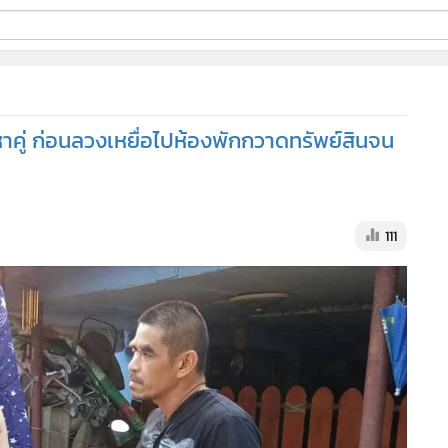
ี่ใช้
าคู่ ก่อนลวงเหยื่อไปห้องพักกวาดทรัพย์สินจน
ine
้นสูง
111