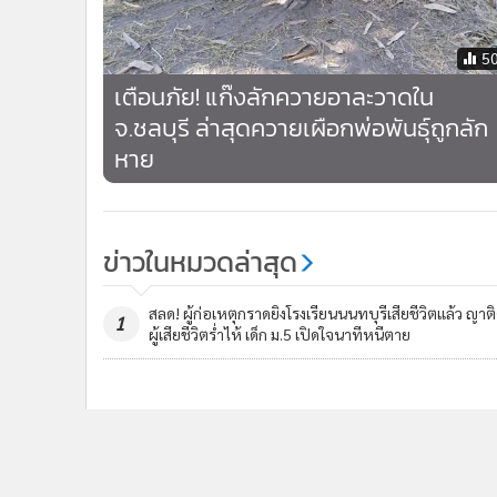
5
เตือนภัย! แก๊งลักควายอาละวาดใน
จ.ชลบุรี ล่าสุดควายเผือกพ่อพันธุ์ถูกลัก
หาย
ข่าวในหมวดล่าสุด
สลด! ผู้ก่อเหตุกราดยิงโรงเรียนนนทบุรีเสียชีวิตแล้ว ญาติ
1
ผู้เสียชีวิตร่ำไห้ เด็ก ม.5 เปิดใจนาทีหนีตาย
โฆษก ตร.เผยปืนใช้กราดยิงใน รร.เป็นของปู่ เร่งสอบเส้น
3
ทางอาวุธ-แรงจูงใจ ยอดดับ 7 เจ็บ 15
ข่า