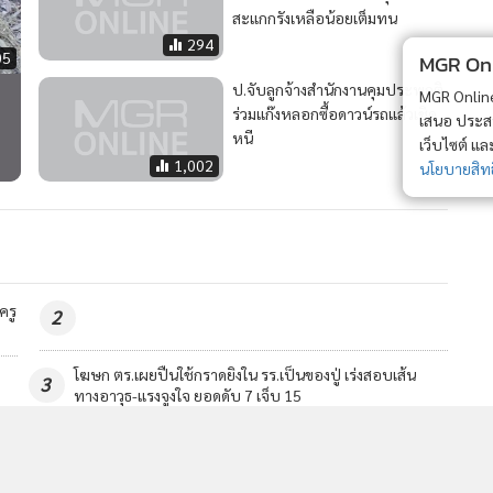
สะแกกรังเหลือน้อยเต็มทน
294
05
MGR Onli
ป.จับลูกจ้างสำนักงานคุมประพฤติ
MGR Online 
ร่วมแก๊งหลอกซื้อดาวน์รถแล้วเชิด
เสนอ ประสบก
หนี
เว็บไซต์ แ
1,002
นโยบายสิทธ
ครู
2
ผบ.ตร.สั่งด่วน! ควบคุมสถานการณ์ยิงในรร.นนทบุรี ขอ
4
ความร่วมมืองดไลฟ์การปฏิบัติการของจนท.
วอื่นในหมวด