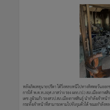
หลังเกิดเหตุนายปรีดา ได้วิ่งหลบหนีไปทางทิศตะวันออกขอ
การให้ พ.ต.ท.ภฤศ ภาสว่าง รอง ผกก.(ป.) สภ.เมืองกาฬสิน
เดช ภูผิวแก้ว รองสวป.สภ.เมืองกาฬสินธุ์ นำกำลังเจ้าหน้า
กระทั่งเจ้าหน้าที่สามารถตามไปจับกุมตัวได้ ขณะกำลังห