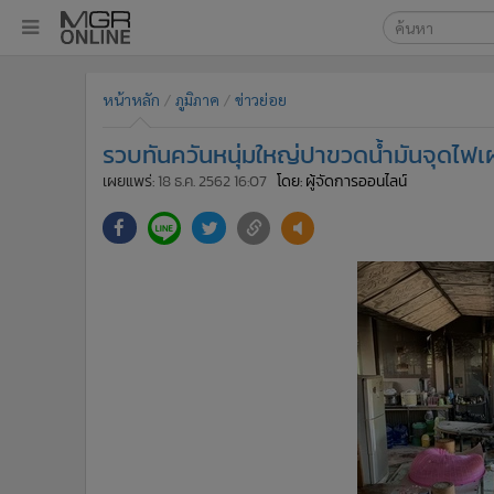
เลือกเครื่องมือท
•
หน้าหลัก
หน้าหลัก
ภูมิภาค
ข่าวย่อย
ค้นหา
•
ทันเหตุการณ์
Google
•
ภาคใต้
รวบทันควันหนุ่มใหญ่ปาขวดน้ำมันจุดไฟเผา
•
ภูมิภาค
MGR Onl
เผยแพร่:
18 ธ.ค. 2562 16:07
โดย: ผู้จัดการออนไลน์
•
Online Section
ค้นหาขั
•
บันเทิง
•
ผู้จัดการรายวัน
•
คอลัมนิสต์
•
ละคร
•
CbizReview
•
Cyber BIZ
•
ผู้จัดกวน
•
Good health & Well-being
•
Green Innovation & SD