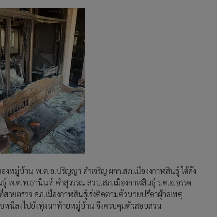
งหมู่บ้าน พ.ต.อ.ปริญญา คำเจริญ ผกก.สภ.เมืองงกาฬสินธุ์ ได้สั่ง
ธุ์ พ.ต.ท.ธานินท์ คำสุวรรณ สวป.สภ.เมืองกาฬสินธุ์ ร.ต.อ.อรรค
ที่สายตรวจ สภ.เมืองกาฬสินธุ์เร่งติดตามตัวนายปรีดาผู้ก่อเหตุ
ลบหนีลงไปยังทุ่งนาท้ายหมู่บ้าน จึงควบคุมตัวสอบสวน