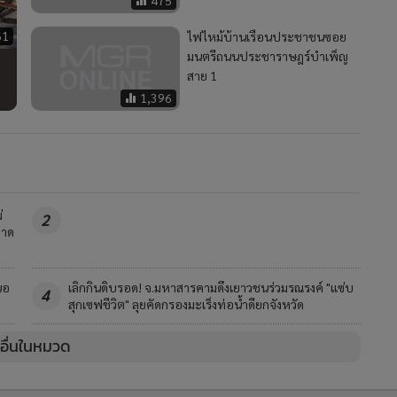
475
61
ไฟไหม้บ้านเรือนประชาชนซอย
มนตรีถนนประชาราษฎร์บำเพ็ญ
สาย 1
1,396
่
2
ลาด
นอ
เลิกกินดิบรอด! จ.มหาสารคามดึงเยาวชนร่วมรณรงค์ "แซ่บ
4
สุกเซฟชีวิต" ลุยคัดกรองมะเร็งท่อน้ำดียกจังหวัด
วอื่นในหมวด