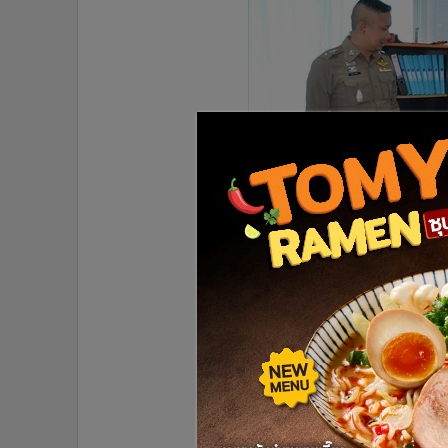
•
อินโดจีน
•
กองทุนรวม
•
Celeb Online
•
Factcheck
•
ญี่ปุ่น
•
News1
•
Gotomanager