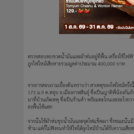
ตรวจสอบพบขวดน้ำมันและผ้าห่มอยู่ที่พื้น เครื่องใช้ไฟฟ้
ถูกไฟไหม้เสียหายรวมมูลค่าประมาณ 400,000 บาท
จากการสอบถามเบื้องต้นทราบว่า สาเหตุของไฟไหม้ครั้งนี้เ
173 ม.9 ต.หลุบ อ.เมืองกาฬสินธุ์ ซึ่งเป็นญาติพี่น้องกันกั
มาที่บ้านเกิดเหตุ ซึ่งเป็นร้านค้า พร้อมตะโกนเอะอะโวย
ลงพื้นให้แตก
จากนั้นใช้ผ้าห่มชุบน้ำมันและจุดไฟแช็คเผา ซึ่งขณะนั้นมี
ห้าม แต่ก็ไม่ฟังจนทำให้ไฟได้ลุกไหม้บ้านได้รับความเสีย