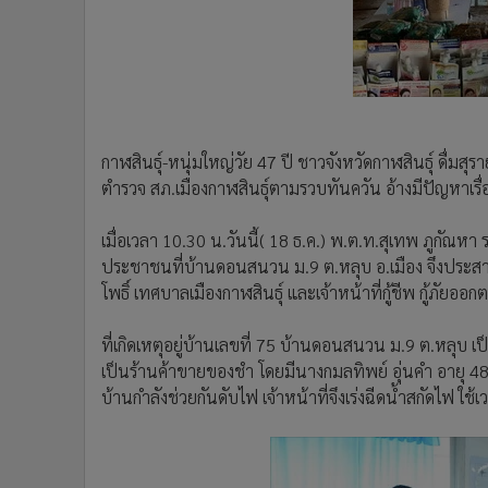
•
Management & HR
•
MGR Live
•
Infographic
•
การเมือง
•
ท่องเที่ยว
•
กีฬา
กาฬสินธุ์-หนุ่มใหญ่วัย 47 ปี ชาวจังหวัดกาฬสินธุ์ ดื่มส
•
ต่างประเทศ
ตำรวจ สภ.เมืองกาฬสินธุ์ตามรวบทันควัน อ้างมีปัญหาเรื่อ
•
Special Scoop
เมื่อเวลา 10.30 น.วันนี้( 18 ธ.ค.) พ.ต.ท.สุเทพ ภูกัณหา
•
เศรษฐกิจ-ธุรกิจ
ประชาชนที่บ้านดอนสนวน ม.9 ต.หลุบ อ.เมือง จึงประส
•
จีน
โพธิ์ เทศบาลเมืองกาฬสินธุ์ และเจ้าหน้าที่กู้ชีพ กู้ภัยอ
•
ชุมชน-คุณภาพชีวิต
•
อาชญากรรม
ที่เกิดเหตุอยู่บ้านเลขที่ 75 บ้านดอนสนวน ม.9 ต.หลุบ เป
•
Motoring
เป็นร้านค้าขายของชำ โดยมีนางกมลทิพย์ อุ่นคำ อายุ 48
•
เกม
บ้านกำลังช่วยกันดับไฟ เจ้าหน้าที่จึงเร่งฉีดน้ำสกัดไฟ ใ
•
วิทยาศาสตร์
•
SMEs
•
หุ้น