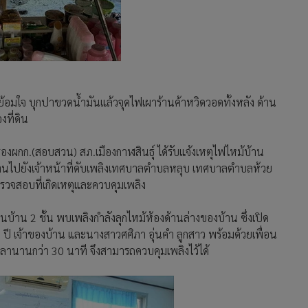
ุราย้อมใจ บุกปาขวดน้ำมันแล้วจุดไฟเผาร้านค้าหวิดวอดทั้งหลัง ด้าน
งที่ดิน
 รองผกก.(สอบสวน) สภ.เมืองกาฬสินธุ์ ได้รับแจ้งเหตุไฟไหม้บ้าน
านไปยังเจ้าหน้าที่ดับเพลิงเทศบาลตำบลหลุบ เทศบาลตำบลห้วย
อกตรวจสอบที่เกิดเหตุและควบคุมเพลิง
็นบ้าน 2 ชั้น พบเพลิงกำลังลุกไหม้ห้องด้านล่างของบ้าน ซึ่งเปิด
 ปี เจ้าของบ้าน และนางสาวศศิภา อุ่นคำ ลูกสาว พร้อมด้วยเพื่อน
ช้เวลานานกว่า 30 นาที จึงสามารถควบคุมเพลิงไว้ได้