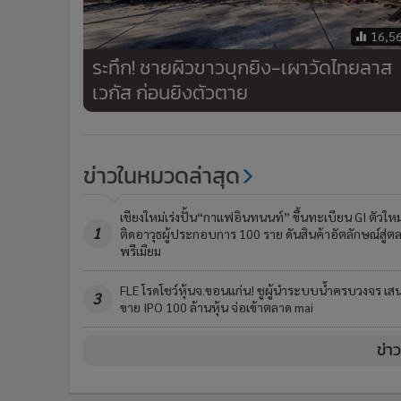
16,5
ระทึก! ชายผิวขาวบุกยิง-เผาวัดไทยลาส
เวกัส ก่อนยิงตัวตาย
ข่าวในหมวดล่าสุด
เชียงใหม่เร่งปั้น“กาแฟอินทนนท์” ขึ้นทะเบียน GI ตัวใหม
1
ติดอาวุธผู้ประกอบการ 100 ราย ดันสินค้าอัตลักษณ์สู่ต
พรีเมียม
FLE โรดโชว์หุ้นจ.ขอนแก่น! ชูผู้นำระบบน้ำครบวงจร เส
3
ขาย IPO 100 ล้านหุ้น จ่อเข้าตลาด mai
ข่า