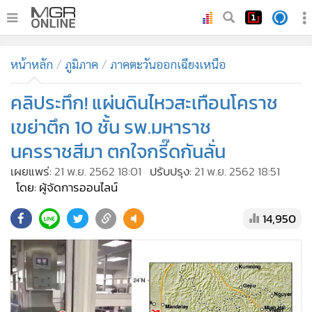
•
หน้าหลัก
หน้าหลัก
ภูมิภาค
ภาคตะวันออกเฉียงเหนือ
•
ทันเหตุการณ์
•
คลิประทึก! แผ่นดินไหวสะเทือนโคราช
ภาคใต้
•
ภูมิภาค
เขย่าตึก 10 ชั้น รพ.มหาราช
•
Online Section
นครราชสีมา ตกใจกรี๊ดกันลั่น
•
บันเทิง
เผยแพร่:
21 พ.ย. 2562 18:01
ปรับปรุง:
21 พ.ย. 2562 18:51
•
ผู้จัดการรายวัน
โดย: ผู้จัดการออนไลน์
•
คอลัมนิสต์
14,950
•
ละคร
•
CbizReview
•
Cyber BIZ
•
ผู้จัดกวน