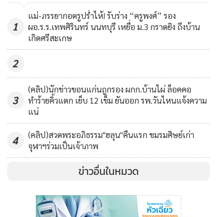
แม่-ภรรยากอดรูปร่ำไห้! รับร่าง “ครูพงศ์” รอง
1
ผอ.ร.ร.เทพศิรินทร์ นนทบุรี เหยื่อ ม.3 กราดยิง ถึงบ้าน
เกิดศรีสะเกษ
2
(คลิป)นักข่าวขอนแก่นถูกรอง ผกก.บ้านไผ่ ล็อคคอ
3
ทำร้ายคิ้วแตก เย็บ 12 เข็ม ยันออก รพ.วันไหนแจ้งความ
แน่
(คลิป)สวดพระอภิธรรม"ฮลุน"คืนแรก ชมรมศิษย์เก่า
4
จุฬาฯร่วมเป็นเจ้าภาพ
ข่าวอื่นในหมวด