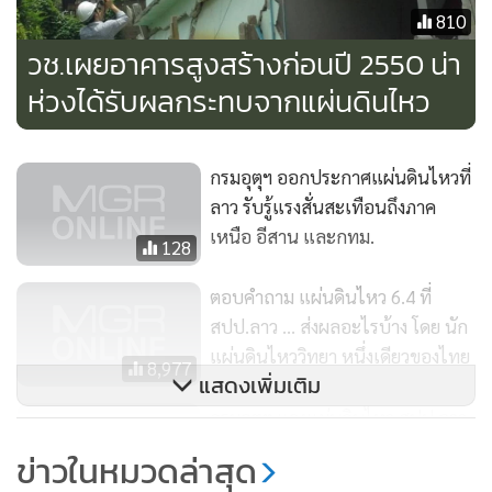
810
รวมทั้งที่มหาวิทยาลัยราชภัฏนครราชสีมา อ.เมือง จ.นครราชสีมา
วช.เผยอาคารสูงสร้างก่อนปี 2550 น่า
กลุ่มแม่บ้านที่กำลังทำความสะอาดตึก 15 ชั้นของมหาวิทยาลัยฯ
อยู่ในช่วงเช้า ได้แตกตื่นพากันวิ่งหนีตายลงมาจากตึกอย่าง
ห่วงได้รับผลกระทบจากแผ่นดินไหว
จ้าละหวั่น หลังจากที่ตึกเกิดการสั่นไหวไปมาอย่างต่อเนื่อง
กรมอุตุฯ ออกประกาศแผ่นดินไหวที่
นอกจากนี้ยังมีหลายพื้นที่ของ จ.นครราชสีมาที่สามารถรับรู้ถึง
ลาว รับรู้แรงสั่นสะเทือนถึงภาค
แรงสั่นสะเทือนจากเหตุการณ์แผ่นดินไหวในครั้งนี้ แต่ไม่มี
เหนือ อีสาน และกทม.
รายงานความเสียหายหรือมีผู้ได้รับบาดเจ็บ เช่น โรงพยาบาล
128
พิมาย อ.พิมาย, มหาวิทยาลัยเทคโนโลยีสุรนารี (มทส.), สีมา
ตอบคำถาม แผ่นดินไหว 6.4 ที่
คอนโดมิเนียม กลางเมืองนครราชสีมา และอาคารสูงหลายแห่ง
สปป.ลาว ... ส่งผลอะไรบ้าง โดย นัก
รวมถึงบ้านเรือนประชาชนใน ต.ท่าช้าง อ.เฉลิมพระเกียรติ
แผ่นดินไหววิทยา หนึ่งเดียวของไทย
8,977
จ.นครราชสีมา ซึ่งมีการแชร์ภาพเหตุการณ์สั่นไหวของโคมไฟ
แสดงเพิ่มเติม
และสิ่งของต่างๆ ในโซเชียลมีเดียกันอย่างต่อเนื่อง
กรมอุตุฯ แจงแผ่นดินไหว สปป.ลาว
ไม่กระทบไทยรุนแรง แต่ต้องเฝ้า
ข่าวในหมวดล่าสุด
ระวังรอยเลื่อนปัว จ.น่าน
186