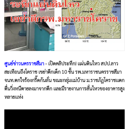
•
Good health & Well-being
•
Green Innovation & SD
•
Management & HR
•
MGR Live
•
Infographic
•
การเมือง
•
ท่องเที่ยว
•
กีฬา
ศูนย์ข่าวนครราชสีมา
- เปิดคลิประทึก! แผ่นดินไหว สปป.ลาว
•
ต่างประเทศ
สะเทือนถึงโคราช เขย่าตึกเด็ก 10 ชั้น รพ.มหาราชนครราชสีมา
จนท.ตกใจร้องกรี๊ดกันลั่น ขณะกลุ่มแม่บ้าน ม.ราชภัฏโคราชแตก
•
Special Scoop
ตื่นวิ่งหนีตายลงมาจากตึก และมีรายงานการสั่นไหวของอาคารสูง
•
เศรษฐกิจ-ธุรกิจ
หลายแห่ง
•
จีน
•
ชุมชน-คุณภาพชีวิต
•
อาชญากรรม
•
Motoring