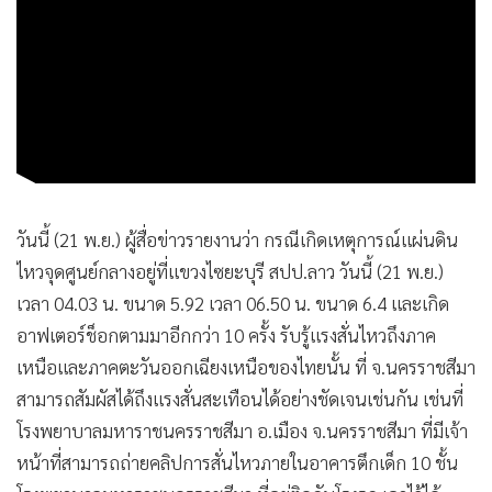
•
เกม
•
วิทยาศาสตร์
•
SMEs
•
หุ้น
•
อินโดจีน
•
กองทุนรวม
•
Celeb Online
วันนี้ (21 พ.ย.) ผู้สื่อข่าวรายงานว่า กรณีเกิดเหตุการณ์แผ่นดิน
•
Factcheck
ไหวจุดศูนย์กลางอยู่ที่แขวงไซยะบุรี สปป.ลาว วันนี้ (21 พ.ย.)
•
ญี่ปุ่น
เวลา 04.03 น. ขนาด 5.92 เวลา 06.50 น. ขนาด 6.4 และเกิด
•
News1
อาฟเตอร์ช็อกตามมาอีกกว่า 10 ครั้ง รับรู้แรงสั่นไหวถึงภาค
•
Gotomanager
เหนือและภาคตะวันออกเฉียงเหนือของไทยนั้น ที่ จ.นครราชสีมา
สามารถสัมผัสได้ถึงแรงสั่นสะเทือนได้อย่างชัดเจนเช่นกัน เช่นที่
โรงพยาบาลมหาราชนครราชสีมา อ.เมือง จ.นครราชสีมา ที่มีเจ้า
หน้าที่สามารถถ่ายคลิปการสั่นไหวภายในอาคารตึกเด็ก 10 ชั้น