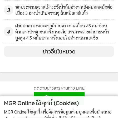
ออกหน่วยไปยังชุมชนต่างๆ มากกว่า 50 ครั้ง ซึ่งกิจกรรมของเรา
ชลประทานตราดเฝ้าระวังน้ำล้นอ่างฯ หลังฝนตกหนักต่อ
3
มุ่งเน้นในการให้ความรู้เรื่องการดูแลสุขภาพ กับผู้คนทุกเพศทุก
เนื่อง 3 อ่างน้ำเกินความจุ ล้นสปิลเวย์แล้ว
วัย พร้อมทั้งสนับสนุน “กองทุนโรงกลั่นน้ำมันเอสโซ่” แก่โรง
พยาบาลสมเด็จพระบรมราชเทวี ณ ศรีราชา อย่างต่อเนื่อง เป็น
ฝ่ายปกครองทองผาภูมิรวบแรงงานเถื่อน 45 คน ซ่อน
4
ตัวกลางป่าชุมชนเกริงกระเวีย สารภาพจ่ายค่านายหน้า
ระยะเวลาตลอด 23 ปี เพื่อนาเงินไปใช้เป็นค่ายาให้แก่ ผู้ป่วย
สูงสุด 4.5 หมื่นบาท หวังลอบไปทำงานมาเลเซีย
ยากไร้ต่อไป
ข่าวอื่นในหมวด
ล่าสุดจัดกิจกรรมวิ่งการกุศล “ESSO RUN: 125 ปี โดยรายได้จาก
การจัดกิจกรรมครั้งนี้แบบไม่หักค่าใช้จ่าย จานวน 1,879,000
บาท มอบให้แก่สภากาชาดไทย เพื่อสมทบทุนซื้ออุปกรณ์การ
แพทย์ ให้โรงพยาบาลสมเด็จ พระบรมราชเทวี ณ ศรีราชา
จังหวัดชลบุรี โครงการความร่วมมือด้านสุขภาพต่างๆ และงาน
ติดตามข่าวสารผ่านทาง LINE
มหกรรมสุขภาพนครแหลมฉบังในครั้งนี้ เกิดจากความมุ่งมั่น
ตั้งใจให้ทุกคนมีสุขภาพดี มีเครื่องมือทางการแพทย์ที่เหมาะสม
MGR Online ใช้คุกกี้ (Cookies)
ให้ทุกท่านสามารถรู้เท่าทันโรค ลดความเสี่ยงในการเกิดโรคร้าย
MGR Online Application
MGR Online ใช้คุกกี้ เพื่อจัดการข้อมูลส่วนบุคคลเพื่อนำเสนอ
แรง และสามารถดูแลสุขภาพตนเองได้อย่างถูกต้อง