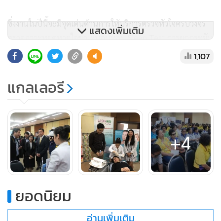
ซึ่งงานในปีนี้จะมีจุดเด่นด้านการให้บริการตรวจหัวใจครบวงจร
แสดงเพิ่มเติม
ตรวจภาวะหยุดหายใจขณะนอนหลับ Sleep Test การยกกระชับ
ใบหน้า HIFU บริการตรวจหาความเสี่ยงโรคมะเร็งชนิดต่างๆ
1,107
ตรวจ DNA ความเสี่ยงโรคหัวใจขาดเลือดเฉียบพลัน เครื่อง QRS
PelviCenter (มูลค่า 10 ล้านบาท) ซึ่งใช้บำบัดโรคเสื่อม
แกลเลอรี
สมรรถภาพทางเพศ รวมถึงภาวะกลั้นปัสสาวะไม่ได้และช่วย
บรรเทาอาการปวดหลังส่วนล่าง บริการสแกนเท้า และมีบริการ
ตัดรองเท้าสำหรับผู้ป่วยโรคเบาหวาน ฟรี จำนวน 200 คู่ การให้
+4
บริการคลินิกการแพทย์แผนไทยประยุกต์ และร่วมพูดคุย
ประเด็นสุขภาพกับแขกรับเชิญกับหมอก้อง นายแพทย์ สรวิทย์ สุ
บุญ นอกจากนั้นยังมีบริการด้านสุขภาพฟรี จากโรงพยาบาลชั้น
นำต่างๆ อย่างครบวงจร
ยอดนิยม
อ่านเพิ่มเติม