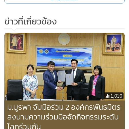
ด้าน ดร. อดิศักดิ์ แจ้งกมลกุลชัย ประธานบริหารโครงการ
อุตสาหกรรมแห่งอนาคต บริษัท เอ็กซอนโมบิล จำกัด เผยว่า ทาง
ข่าวที่เกี่ยวข้อง
บริษัท เอสโซ่ และบริษัทในเครือเอ็กซอนโมบิล ในประเทศไทย
รู้สึกเป็นเกียรติ และยินดี ที่ได้มีโอกาสสนับสนุน งานมหกรรม
สุขภาพนครแหลมฉบัง ร่วมกับเทศบาลนครแหลมฉบัง โดยได้รับ
การสนับสนุนอย่างดีเยี่ยมจากโรงพยาบาลชั้นนำ จำนวน 14 แห่ง
เพื่อรวมพลังความเป็น มหานครแห่งสุขภาพ ถวายเป็นพระราช
กุศล น้อมรำลึกในพระมหากรุณาธิคุณแด่ในหลวงรัชกาลที่ 9
และ เพื่อสุขภาพอันดีของชาวแหลมฉบังทุกท่าน
เอสโซ่ และบริษัทในเครือเอ็กซอนโมบิล ในประเทศไทย ได้
1,010
ดำเนินธุรกิจใน ประเทศไทยมาถึง 125 ปี ในปี 2562 นี้ เรายืนยัน
ม.บูรพา จับมือร่วม 2 องค์กรพันธมิตร
ได้ถึง ความมุ่งมั่นในการดำเนินงานอย่างมีประสิทธิภาพ ด้วย
ลงนามความร่วมมือจัดกิจกรรมระดับ
ความปลอดภัย ด้วยมาตรฐานผลิตภัณฑ์ที่มีคุณภาพ ควบคู่ไปกับ
โลกร่วมกัน
การมีส่วนร่วมในการพัฒนา และส่งเสริมการมีสุขภาพที่ดีของทุก