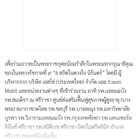
เพื่อร่วมถวายเป็นพระราชกุศลน้อมรำลึกในพระมหากรุณาธิคุณ
ของในหลวงรัชกาลที่ ๙ “ธ สถิตในดวงใจ นิรันดร์” โดยมี ผู้
บริหารจาก บริษัท เอสโซ่ (ประเทศไทย) จำกัด และ Exxon
Mobil และหน่วยงานต่างๆ ที่เข้าร่วมงาน อาทิ รพ.แหลมฉบัง
รพ.สมเด็จฯ ณ ศรีราชา ศูนย์ส่งเสริมฟื้นฟูสุขภาพผู้สูงอายุ (บาง
พระ) สภากาชาดไทย รพ.ชลบุรี รพ.บางละมุง รพ.มหาวิทยาลัย
บูรพา รพ.วิภารามแหลมฉบัง รพ.กรุงเทพพัทยา รพ.แคนเซอร์อ
ลิอันซ์ ศรีราชา รพ.สมิติเวช ศรีราชา มิตรไมตรีคลินิก อำเภอ
ศรีราชา สพลคลินิกฝังเข็ม