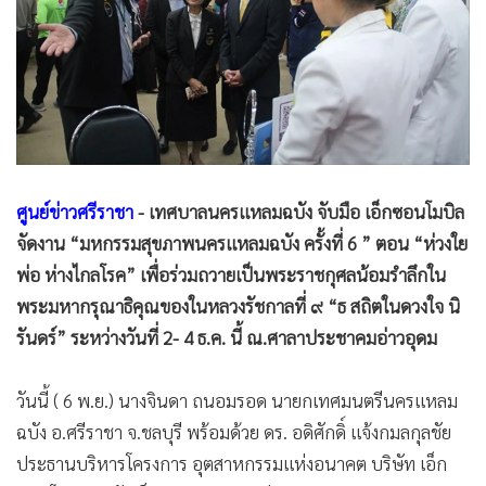
•
Good health & Well-being
•
Green Innovation & SD
•
Management & HR
•
MGR Live
•
Infographic
•
การเมือง
•
ท่องเที่ยว
ศูนย์ข่าวศรีราชา
- เทศบาลนครแหลมฉบัง จับมือ เอ็กซอนโมบิล
•
กีฬา
จัดงาน “มหกรรมสุขภาพนครแหลมฉบัง ครั้งที่ 6 ” ตอน “ห่วงใย
•
ต่างประเทศ
พ่อ ห่างไกลโรค” เพื่อร่วมถวายเป็นพระราชกุศลน้อมรำลึกใน
•
Special Scoop
พระมหากรุณาธิคุณของในหลวงรัชกาลที่ ๙ “ธ สถิตในดวงใจ นิ
•
เศรษฐกิจ-ธุรกิจ
รันดร์” ระหว่างวันที่ 2- 4 ธ.ค. นี้ ณ.ศาลาประชาคมอ่าวอุดม
•
จีน
วันนี้ ( 6 พ.ย.) นางจินดา ถนอมรอด นายกเทศมนตรีนครแหลม
•
ชุมชน-คุณภาพชีวิต
ฉบัง อ.ศรีราชา จ.ชลบุรี พร้อมด้วย ดร. อดิศักดิ์ แจ้งกมลกุลชัย
•
อาชญากรรม
ประธานบริหารโครงการ อุตสาหกรรมแห่งอนาคต บริษัท เอ็ก
•
Motoring