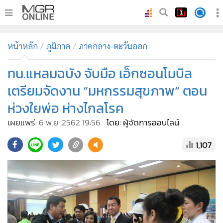
•
หน้าหลัก
หน้าหลัก
ภูมิภาค
ภาคกลาง-ตะวันออก
•
ทันเหตุการณ์
•
ทน.แหลมฉบัง จับมือ เอ็กซอนโมบิล
ภาคใต้
•
ภูมิภาค
เตรียมจัดงาน “มหกรรมสุขภาพ” ตอน
•
Online Section
ห่วงใยพ่อ ห่างไกลโรค
•
บันเทิง
เผยแพร่:
6 พ.ย. 2562 19:56
โดย: ผู้จัดการออนไลน์
•
ผู้จัดการรายวัน
1,107
•
คอลัมนิสต์
•
ละคร
•
CbizReview
•
Cyber BIZ
•
ผู้จัดกวน