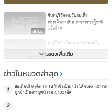
คน เราพร้อมจะเป็นพลังที่ขับเคลื่อนสังคมไทย ก้าวไปพร้อมกับ
ทุกท่าน
จันทบุรี​จัดงานวันสมเด็จ
พระเจ้าตากสินมหาราชทรงกู้ชาติ
การมีสุขภาพที่ดี เป็นพื้นฐานสำคัญ ที่ช่วยให้ผู้คนในชุมชน
ครั้งที่ 15
623
สามารถพัฒนาตนเองได้อย่างเต็มศักยภาพ และมีส่วนในการ
พัฒนาประเทศ ที่ผ่านมา เรามีการสนับสนุนภารกิจขององค์กร
มารู้จักตาเทียมเฉพาะบุคคลกัน
พันธมิตร เพื่อรักษาผู้ป่วย และช่วยชีวิตผู้คนในยามฉุกเฉินเช่น
แสดงเพิ่มเติม
เราได้บริจาค รถตู้เย็นขนส่งพลาสมา สาหรับการขนส่งพลาสมา
2,692
จากศูนย์บริการโลหิตแห่งชาติ และภาคบริการโลหิตแห่งชาติ 13
ติดตั้งแล้ว! นาฬิกาหน้าปัดเลข ๙
แห่งทั่วประเทศ ไปยัง “ศูนย์ผลิต ผลิตภัณฑ์จากพลาสมา” ที่
ข่าวในหมวดล่าสุด
แลนด์มาร์กสถานีบางซื่อ
ตำบลบางพระ จังหวัดชลบุรี
6,862
สะเทือนใจ! เด็ก 13-14 รับจ้างฝังยาบ้า ได้คนละ 50 บาท
1
ซุกป่าเมืองกาญจน์ เจอ 4,400 เม็ด
และมีการจัดกิจกรรม หน่วยสุขภาพเคลื่อนที่ ในชื่อ สถานีเติมสุข
หรือ Happy Station ร่วมกับเทศบาลนครแหลมฉบัง และหน่วย
2
งานเอกชนในท้องถิ่น ซึ่งทำมาตั้งแต่ปี 2557 เราได้หมุนเวียนการ