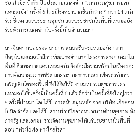
ซอนโมบิล จำกัด ป็นประธานแถลงข่าว “มหกรรมสุขภาพนคร
•
เกม
แหลมฉบัง” ครั้งที่ 6 โดยมีโรงพยาบาลชั้นนำต่าง ๆ กว่า 14 แห่ง
•
วิทยาศาสตร์
ร่วมชี้แจง และประธานชุมชน และประชาชนในพื้นที่แหลมฉบัง
•
SMEs
ร่วมฟังการแถลงข่าวในครั้งนี้เป็นจำนวนมาก
•
หุ้น
•
อินโดจีน
นางจินดา ถนอมรอด นายกเทศมนตรีนครแหลมฉบัง กล่าว
•
กองทุนรวม
ปัจจุบันแหลมฉบังมีการพัฒนาอย่างมาก โครงการต่างๆ ลงมาใน
•
Celeb Online
พื้นที่ ซึ่งเทศบาลนครแหลมฉบัง จึงต้องมีความพร้อมในเรื่องของ
•
Factcheck
การพัฒนาคุณภาพชีวิต และระบบสาธารณสุข เพื่อรองรับการ
•
ญี่ปุ่น
เจริญเติบโตของพื้นที่ จึงได้จัดให้มี งานมหกรรมสุขภาพนคร
•
News1
แหลมฉบังขึ้นครั้งนี้เป็นครั้งที่ 6 แล้ว ถือว่าเป็นครั้งที่ยิ่งใหญ่กว่า
5 ครั้งที่ผ่านมา โดยได้รับการสนับสนุนหลัก จาก บริษัท เอ็กซอน
•
Gotomanager
โมบิล จำกัด และได้รับความร่วมมือจากหน่วยงานด้านสุขภาพ ทั้ง
ภาครัฐ และเอกชน ร่วมจัดงานสุขภาพให้แก่ประชาชนในพื้นที่ ”
ตอน “ห่วงใยพ่อ ห่างไกลโรค”