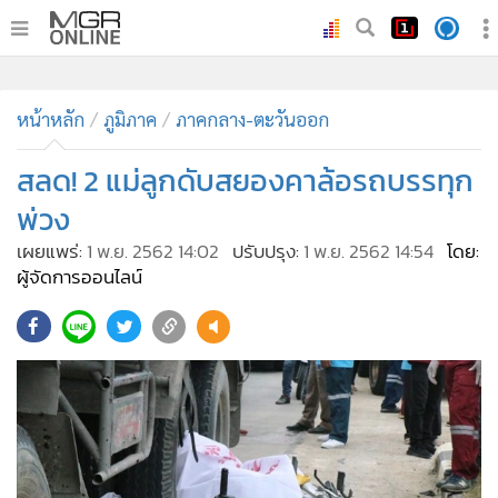
•
หน้าหลัก
•
หน้าหลัก
ทันเหตุการณ์
ภูมิภาค
ภาคกลาง-ตะวันออก
•
ภาคใต้
สลด! 2 แม่ลูกดับสยองคาล้อรถบรรทุก
•
ภูมิภาค
พ่วง
•
Online Section
เผยแพร่:
1 พ.ย. 2562 14:02
ปรับปรุง:
1 พ.ย. 2562 14:54
โดย:
•
บันเทิง
ผู้จัดการออนไลน์
•
ผู้จัดการรายวัน
•
คอลัมนิสต์
•
ละคร
•
CbizReview
•
Cyber BIZ
•
ผู้จัดกวน