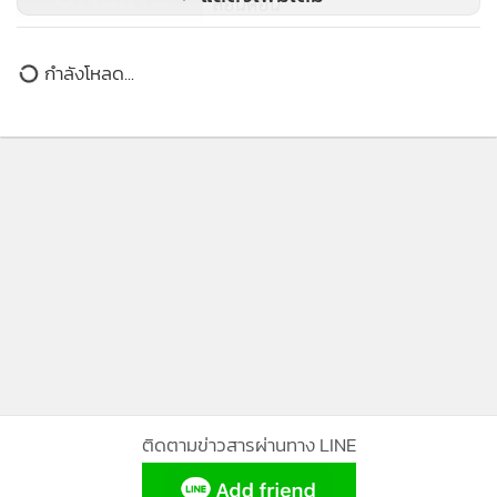
แสดงเพิ่มเติม
ลอนดอน
(ชมคลิป) วัดใจกลางสี่แยก! คนขับ
กำลังโหลด...
รถพยาบาลเสพยาบ้าเร่งส่งผู้ป่วย พุ่ง
ชน จยย.ซิ่งฝ่าไฟแดง ปางตาย 2 ราย
ติดตามข่าวสารผ่านทาง LINE