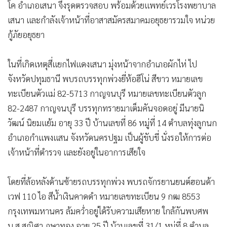
โค อำเภอเสนา จึงรุดตรวจสอบ พร้อมด้วยแพทย์เวรโรงพยาบาล
•
เกม
เสนา และกำลังเจ้าหน้าที่อาสาสมัครสมาคมอยุธยารวมใจ หน่วย
•
วิทยาศาสตร์
กู้ภัยอยุธยา
•
SMEs
•
หุ้น
ในที่เกิดเหตุสี่แยกไฟแดงเสนา มุ่งหน้าจากอำเภอผักไห่ ไป
•
อินโดจีน
จังหวัดปทุมธานี พบรถบรรทุกพ่วงยี่ห้อฮีโน่ สีขาว หมายเลข
•
กองทุนรวม
ทะเบียนตัวแม่ 82-5713 กาญจนบุรี หมายเลขทะเบียนตัวลูก
•
Celeb Online
82-2487 กาญจนบุรี บรรทุกทรายมาเต็มคันจอดอยู่ มีนายนิ
•
Factcheck
วัฒน์ นิยมแย้ม อายุ 33 ปี บ้านเลขที่ 86 หมู่ที่ 14 ตำบลทุ่งลูกนก
•
ญี่ปุ่น
อำเภอกำแพงแสน จังหวัดนครปฐม เป็นผู้ขับขี่ นั่งรอให้การต่อ
•
News1
เจ้าหน้าที่ตำรวจ และยังอยู่ในอาการเสียใจ
•
Gotomanager
โดยที่ล้อหลังด้านซ้ายรถบรรทุกพ่วง พบรถจักรยานยนต์ฮอนด้า
เวฟ 110 ไอ สีน้ำเงินคาดดำ หมายเลขทะเบียน 9 กฒ 8553
กรุงเทพมหานคร ล้มคว่ำอยู่ได้รับความเสียหาย ใกล้กันพบศพ
น.ส.สุณิศา ภูษาทอง อายุ 25 ปี บ้านเลขที่ 31/1 หมู่ที่ 8 ตำบล