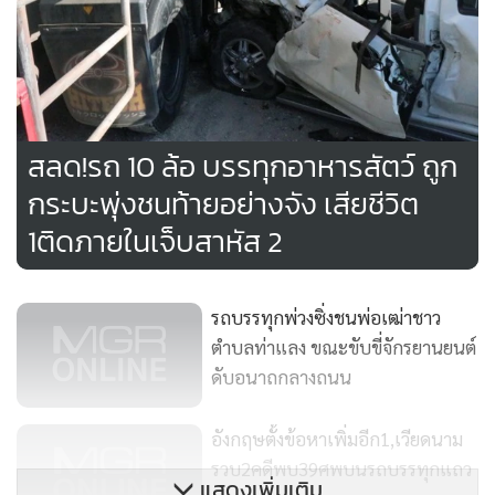
สลด!รถ 10 ล้อ บรรทุกอาหารสัตว์ ถูก
กระบะพุ่งชนท้ายอย่างจัง เสียชีวิต
1ติดภายในเจ็บสาหัส 2
รถบรรทุกพ่วงซิ่งชนพ่อเฒ่าชาว
ตำบลท่าแลง ขณะขับขี่จักรยานยนต์
ดับอนาถกลางถนน
อังกฤษตั้งข้อหาเพิ่มอีก1,เวียดนาม
รวบ2คดีพบ39ศพบนรถบรรทุกแถว