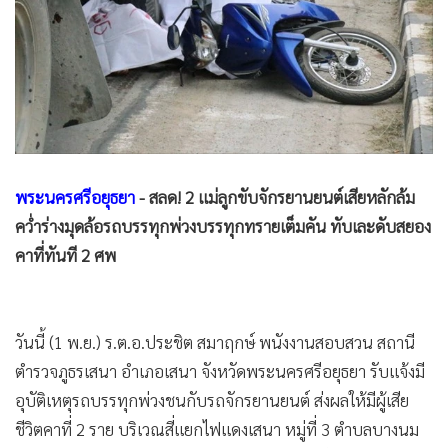
•
Good health & Well-being
•
Green Innovation & SD
•
Management & HR
•
MGR Live
•
Infographic
•
การเมือง
•
ท่องเที่ยว
พระนครศรีอยุธยา
- สลด! 2 แม่ลูกขับจักรยานยนต์เสียหลักล้ม
•
กีฬา
คว่ำร่างมุดล้อรถบรรทุกพ่วงบรรทุกทรายเต็มคัน ทับเละดับสยอง
•
ต่างประเทศ
คาที่ทันที 2 ศพ
•
Special Scoop
•
เศรษฐกิจ-ธุรกิจ
•
จีน
วันนี้ (1 พ.ย.) ร.ต.อ.ประชิต สมาฤกษ์ พนังงานสอบสวน สถานี
ตำรวจภูธรเสนา อำเภอเสนา จังหวัดพระนครศรีอยุธยา รับแจ้งมี
•
ชุมชน-คุณภาพชีวิต
อุบัติเหตุรถบรรทุกพ่วงชนกับรถจักรยานยนต์ ส่งผลให้มีผู้เสีย
•
อาชญากรรม
ชีวิตคาที่ 2 ราย บริเวณสี่แยกไฟแดงเสนา หมู่ที่ 3 ตำบลบางนม
•
Motoring