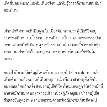
เกิดขึ้นอย่างมาก มองไม่เห็นจริงๆ แล้วไม่รู้ว่ารถจักรยานยนต์มา
ตอนไหน
เจ้าหน้าที่ตำรวจสันนิษฐานในเบื้องต้น ทราบว่า ผู้เสียชีวิตอยู่
ระหว่างเดินทางไปโรงงานแห่งหนึ่ง ภายในสวนอุตสาหกรรมบ้าน
แพน พอมาถึงที่เกิดเหตุ รถจักรยานยนต์อาจจะเฉี่ยวชนกับฟุต
ปาธก่อนเสียหลักล้ม และถูกรถบรรทุกพ่วงทับจนเสียชีวิตดัง
กล่าง
อย่างไรก็ตาม ได้เชิญตัวคนขับรถบรรทุกไปทำการสอบปากคำ
เพิ่มเติม รวมถึงพยานที่เห็นเหตุการณ์ เพื่อหาสาเหตุที่แท้จริง
อย่างละเอียดอีกครั้ง ส่วนร่างผู้เสียชีวิตทั้งแม่และลูก ให้เจ้าหน้าที่
อาสาสมัครสมาคมอยุธยารวมใจ หน่วยกู้ภัยอยุธยา นำร่างผู้เสีย
ชีวิตส่งชันสูตรโรงพยาบาลธรรมศาสตร์เฉลิมพระเกียรติต่อไป