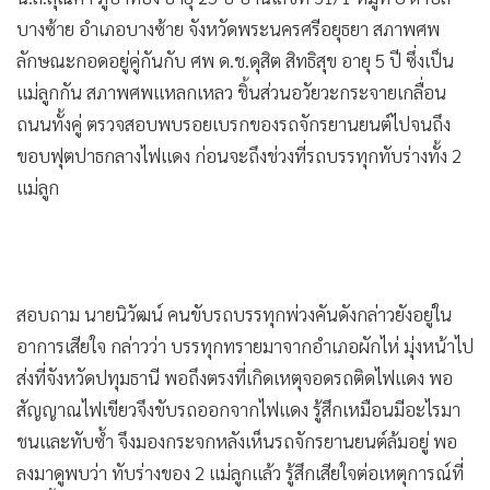
บางซ้าย อำเภอบางซ้าย จังหวัดพระนครศรีอยุธยา สภาพศพ
ลักษณะกอดอยู่คู่กันกับ ศพ ด.ช.ดุสิต สิทธิสุข อายุ 5 ปี ซึ่งเป็น
แม่ลูกกัน สภาพศพแหลกเหลว ชิ้นส่วนอวัยวะกระจายเกลื่อน
ถนนทั้งคู่ ตรวจสอบพบรอยเบรกของรถจักรยานยนต์ไปจนถึง
ขอบฟุตปาธกลางไฟแดง ก่อนจะถึงช่วงที่รถบรรทุกทับร่างทั้ง 2
แม่ลูก
สอบถาม นายนิวัฒน์ คนขับรถบรรทุกพ่วงคันดังกล่าวยังอยู่ใน
อาการเสียใจ กล่าวว่า บรรทุกทรายมาจากอำเภอผักไห่ มุ่งหน้าไป
ส่งที่จังหวัดปทุมธานี พอถึงตรงที่เกิดเหตุจอดรถติดไฟแดง พอ
สัญญาณไฟเขียวจึงขับรถออกจากไฟแดง รู้สึกเหมือนมีอะไรมา
ชนและทับซ้ำ จึงมองกระจกหลังเห็นรถจักรยานยนต์ล้มอยู่ พอ
ลงมาดูพบว่า ทับร่างของ 2 แม่ลูกแล้ว รู้สึกเสียใจต่อเหตุการณ์ที่