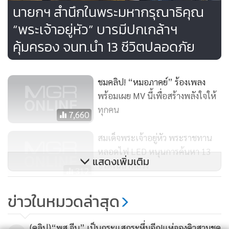
นายกฯ สำนึกในพระมหากรุณาธิคุณ
“พระเจ้าอยู่หัว” บารมีปกเกล้าฯ
คุ้มครอง จนท.นำ 13 ชีวิตปลอดภัย
ชมคลิป! “หมอภาคย์” ร้องเพลง
พร้อมเผย MV นี้เพื่อสร้างพลังใจให้
ทุกคน
7,660
สมเด็จพระเจ้าอยู่หัว พระราชทาน
หลอดไฟ LED หนุนการค้นหา 13
แสดงเพิ่มเติม
ชีวิตในถ้ำหลวง
312
สบายใจได้ น้องทีมหมูป่าไม่มีใคร
ข่าวในหมวดล่าสุด
เจ็บหนัก รอซีลฟันธงจะให้ออกจาก
ถ้ำได้วันไหน
20,697
(คลิป)“พส.จีน” เป็นกระแสกระหึ่มอีก!แห่จองคิวสวมชุด