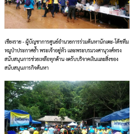
•
Good health & Well-being
•
Green Innovation & SD
•
Management & HR
•
MGR Live
•
Infographic
เชียงราย - ผู้บัญชาการศูนย์อำนวยการร่วมค้นหานักเตะ-โค้ชทีม
•
การเมือง
หมูป่าประกาศย้ำ พระเจ้าอยู่หัว และพระบรมวงศานุวงศ์ทรง
•
ท่องเที่ยว
สนับสนุนการช่วยเหลือทุกด้าน งดรับบริจาคเงินและสิ่งของ
•
กีฬา
สนับสนุนภารกิจค้นหา
•
ต่างประเทศ
•
Special Scoop
•
เศรษฐกิจ-ธุรกิจ
•
จีน
•
ชุมชน-คุณภาพชีวิต
•
อาชญากรรม
•
Motoring