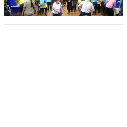
•
เกม
•
วิทยาศาสตร์
•
SMEs
•
หุ้น
•
อินโดจีน
•
กองทุนรวม
•
Celeb Online
•
Factcheck
•
ญี่ปุ่น
•
News1
•
Gotomanager