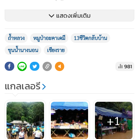
แสดงเพิ่มเติม
ถ้ำหลวง
หมูป่าอะคาเดมี
13ชีวิตกลับบ้าน
ขุนน้ำนางนอน
เชียงราย
981
แกลเลอรี
+1