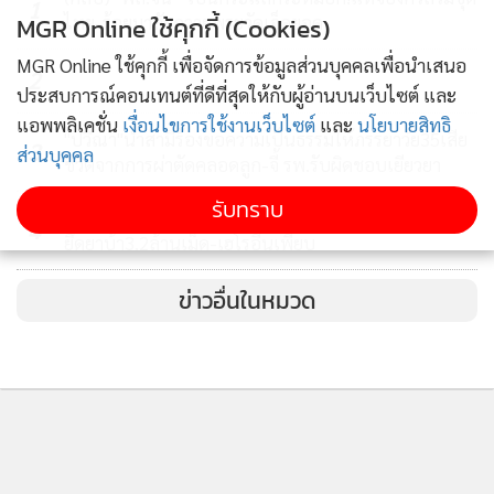
1
ไทย-ร้อยมาลัยถวายพระวัดเจ็ดยอด
MGR Online ใช้คุกกี้ (Cookies)
MGR Online ใช้คุกกี้ เพื่อจัดการข้อมูลส่วนบุคคลเพื่อนำเสนอ
2
ประสบการณ์คอนเทนต์ที่ดีที่สุดให้กับผู้อ่านบนเว็บไซต์ และ
แอพพลิเคชั่น
เงื่อนไขการใช้งานเว็บไซต์
และ
นโยบายสิทธิ
"ปวีณา"นำสามีร้องขอความเป็นธรรมให้ภรรยาวัย35เสีย
3
ส่วนบุคคล
ชีวิตจากการผ่าตัดคลอดลูก-จี้ รพ.รับผิดชอบเยียวยา
รับทราบ
ตร.ภาค5จับเครือข่ายแก๊งค้ายาเสพติดข้ามชาติ3คดีรวด
4
ยึดยาบ้า3.2ล้านเม็ด-เฮโรอีนเพียบ
ข่าวอื่นในหมวด
ติดตามข่าวสารผ่านทาง LINE