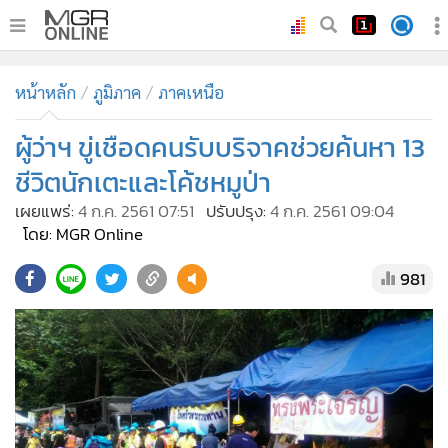
•
หน้าหลัก
หน้าหลัก
ภูมิภาค
ภาคเหนือ
•
ทันเหตุการณ์
•
ผู้ว่าฯ ขู่เชือดคนรับบริจาคช่วยค้นหา 13
ภาคใต้
•
ภูมิภาค
ชีวิตนักเตะและโค้ชหมูป่า
•
Online Section
เผยแพร่:
4 ก.ค. 2561 07:51
ปรับปรุง:
4 ก.ค. 2561 09:04
•
บันเทิง
โดย: MGR Online
•
ผู้จัดการรายวัน
981
•
คอลัมนิสต์
•
ละคร
•
CbizReview
•
Cyber BIZ
•
ผู้จัดกวน