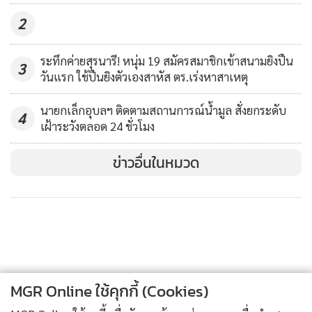
ประชากรราว 100-150 ตัว ได้ออกหากินรื้อค้นสิ่งของตามบ้าน
2
เรือนของชาวบ้าน ตลาดสด และสร้างความเดือดร้อนให้ชาวบ้าน
โรงเรียนในชุมชนใกล้เคียง นอกจากนี้แล้วยังได้ไปคุ้ยขยะของชาว
ระทึกค่ายสุรนารี! หนุ่ม 19 สมัครสมาชิกเข้าสนามยิงปืน
3
บ้านอีกด้วย
วันแรก ใช้ปืนยิงตัวเองสาหัส ตร.เร่งหาสาเหตุ
นายกเล็กอุบลฯ ติดตามสถานการณ์น้ำมูล สั่งยกระดับ
4
เฝ้าระวังตลอด 24 ชั่วโมง
ข่าวอื่นในหมวด
MGR Online ใช้คุกกี้ (Cookies)