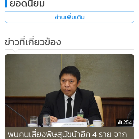
ยอดนิยม
เมื่อได้ตัวอย่างแล้วจะส่งตัวอย่างไปที่มหาวิทยาลัยมหิดล
อ่านเพิ่มเติม
กรุงเทพมหานคร เพื่อตรวจวิเคราะห์โรค หากได้ผลการตรวจ
เลือดมาแล้วจะสรุปรายงานต่อกลุ่มงานวิจัยสัตว์ป่า สำนักอนุรักษ์
ข่าวที่เกี่ยวข้อง
สัตว์ป่า กรมอุทยานแห่งชาติ สัตว์ป่าและพันธุ์พืช รวมทั้งสำเนา
แจ้งทางผู้ว่าราชการจังหวัดมุกดาหารให้ทราบต่อไป
254
พบคนเสี่ยงพิษสุนัขบ้าอีก 4 ราย จาก