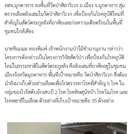
•
ทสจ.มุกดาหาร ลงพื้นที่วัดป่าศิลาวิเวก อ.เมือง จ.มุกดาหาร สุ่ม
เกม
ตรวจเลือดลิงแสมในวัดป่าศิลาวิเวก เพื่อป้องกันโรคอุบัติใหม่ที่
•
วิทยาศาสตร์
สำคัญในสัตว์ตระกูลลิงที่อาศัยและก่อความเดือดร้อนในพื้นที่
•
SMEs
ชุมชนใกล้เคียง
•
หุ้น
•
อินโดจีน
นายชิณณะ ทองพิมพ์ เจ้าพนักงานป่าไม้ชำนาญงาน กล่าวว่า
•
กองทุนรวม
โครงการดังกล่าวเป็นโครงการวิจัยสัตว์ป่า เพื่อป้องกันโรคอุบัติ
•
Celeb Online
ใหม่ในธรรมชาติในสัตว์ตระกูลลิง คือลิงแสมที่อาศัยอยู่ในชุมชน
•
Factcheck
เมืองจังหวัดมุกดาหาร พื้นที่เป้าหมายคือ วัดป่าศิลาวิเวก ซึ่งต้อง
•
ญี่ปุ่น
นำลิงมาเก็บตัวอย่างเลือดเพื่อไปตรวจหาโรคที่สำคัญ 5 โรค ใน
•
News1
กลุ่มของไวรัสตับอักเสบบี 2 โรค โรคพิษสุนัขบ้า โรควัณโรค และ
•
Gotomanager
โรคพยาธิในเลือด ตัวอย่างที่เก็บเป้าหมายคือ 35 ตัวอย่าง