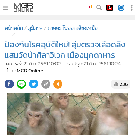
•
หน้าหลัก
หน้าหลัก
ภูมิภาค
ภาคตะวันออกเฉียงเหนือ
•
ทันเหตุการณ์
•
ป้องกันโรคอุบัติใหม่! สุ่มตรวจเลือดลิง
ภาคใต้
•
ภูมิภาค
แสมวัดป่าศิลาวิเวก เมืองมุกดาหาร
•
Online Section
เผยแพร่:
21 มิ.ย. 2561 10:02
ปรับปรุง:
21 มิ.ย. 2561 10:24
•
บันเทิง
โดย: MGR Online
•
ผู้จัดการรายวัน
236
•
คอลัมนิสต์
•
ละคร
•
CbizReview
•
Cyber BIZ
•
ผู้จัดกวน