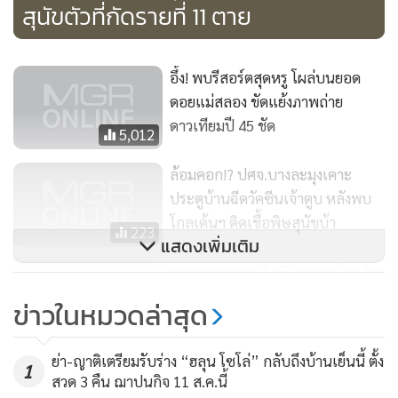
สุนัขตัวที่กัดรายที่ 11 ตาย
อึ้ง! พบรีสอร์ตสุดหรู โผล่บนยอด
ดอยแม่สลอง ขัดแย้งภาพถ่าย
ดาวเทียมปี 45 ชัด
5,012
ล้อมคอก!? ปศจ.บางละมุงเคาะ
ประตูบ้านฉีดวัคซีนเจ้าตูบ หลังพบ
โกลเด้นฯ ติดเชื้อพิษสุนัขบ้า
223
แสดงเพิ่มเติม
ชายชาวระยองเสียชีวิตจาก “โรคพิษ
สุนัขบ้า” แล้ว เป็นรายที่ 10
ข่าวในหมวดล่าสุด
500
ย่า-ญาติเตรียมรับร่าง “ฮลุน โซโล่” กลับถึงบ้านเย็นนี้ ตั้ง
1
สวด 3 คืน ฌาปนกิจ 11 ส.ค.นี้
ทั้งนี้ ลิงแสมที่อาศัยอยู่ในวัดป่าศิลาวิเวกแห่งนี้ปัจจุบันมีจำนวน