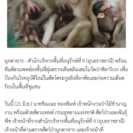
•
Good health & Well-being
•
Green Innovation & SD
•
Management & HR
•
MGR Live
•
Infographic
•
การเมือง
•
ท่องเที่ยว
มุกดาหาร - สำนักบริหารพื้นที่อนุรักษ์ที่ 9 (อุบลราชธานี) พร้อม
•
กีฬา
ทีมสัตวแพทย์ลงพื้นที่สุ่มตรวจเลือดลิงแสมในวัดป่าศิลาวิเวก เพื่อ
•
ต่างประเทศ
ป้องกันโรคอุบัติใหม่ในสัตว์ตระกูลลิงที่อาศัยและก่อความเดือด
•
Special Scoop
ร้อนในพื้นที่ชุมชน
•
เศรษฐกิจ-ธุรกิจ
•
จีน
วันนี้ (21 มิ.ย.) นายชิณณะ ทองพิมพ์ เจ้าพนักงานป่าไม้ชำนาญ
•
ชุมชน-คุณภาพชีวิต
งาน พร้อมด้วยสัตวแพทย์ กรมอุทยานแห่งชาติ สัตว์ป่าและพันธุ์
•
อาชญากรรม
พืช เจ้าหน้าที่จากสำนักบริหารพื้นที่อนุรักษ์ที่ 9 (อุบลราชธานี)
•
Motoring
เจ้าหน้าที่ด่านตรวจสัตว์ป่ามุกดาหาร และเจ้าหน้าที่