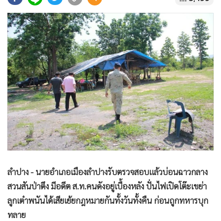
•
Good health & Well-being
•
Green Innovation & SD
•
Management & HR
•
MGR Live
•
Infographic
•
การเมือง
•
ท่องเที่ยว
•
กีฬา
•
ต่างประเทศ
•
Special Scoop
•
เศรษฐกิจ-ธุรกิจ
•
จีน
ลำปาง - นายอำเภอเมืองลำปางรับตรวจสอบแล้วบ่อนฉาวกลาง
•
ชุมชน-คุณภาพชีวิต
สวนสันป่าตึง มีอดีต ส.ท.คนดังอยู่เบื้องหลัง ปั่นไฟเปิดโต๊ะเขย่า
•
อาชญากรรม
ลูกเต๋าพนันได้เสียเย้ยกฎหมายกันทั้งวันทั้งคืน ก่อนถูกทหารบุก
•
Motoring
ทลาย