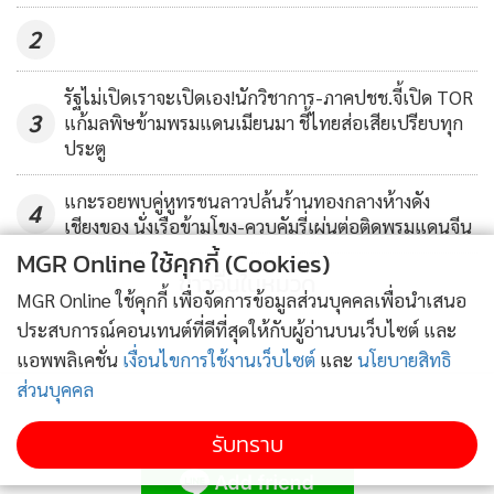
2
รัฐไม่เปิดเราจะเปิดเอง!นักวิชาการ-ภาคปชช.จี้เปิด TOR
3
แก้มลพิษข้ามพรมแดนเมียนมา ชี้ไทยส่อเสียเปรียบทุก
ประตู
แกะรอยพบคู่หูทรชนลาวปล้นร้านทองกลางห้างดัง
4
เชียงของ นั่งเรือข้ามโขง-ควบคัมรี่เผ่นต่อติดพรมแดนจีน
MGR Online ใช้คุกกี้ (Cookies)
ข่าวอื่นในหมวด
MGR Online ใช้คุกกี้ เพื่อจัดการข้อมูลส่วนบุคคลเพื่อนำเสนอ
ประสบการณ์คอนเทนต์ที่ดีที่สุดให้กับผู้อ่านบนเว็บไซต์ และ
แอพพลิเคชั่น
เงื่อนไขการใช้งานเว็บไซต์
และ
นโยบายสิทธิ
ส่วนบุคคล
ติดตามข่าวสารผ่านทาง LINE
รับทราบ