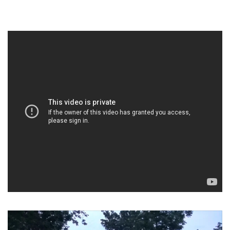
•
เกม
•
วิทยาศาสตร์
•
SMEs
•
หุ้น
•
อินโดจีน
•
กองทุนรวม
•
Celeb Online
•
Factcheck
•
ญี่ปุ่น
•
News1
•
Gotomanager