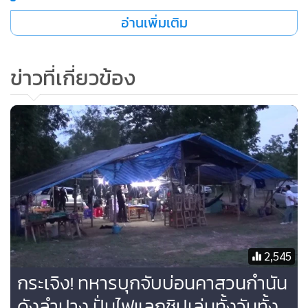
อ่านเพิ่มเติม
พบมีการสร้างเพิงลักษณะกึ่งถาวรแข็งแรง มีรั้วรอบขอบชิด และ
มีการลักลอบเล่นไฮโล รวมทั้งพบชิปสำหรับเล่นการพนันวางรวม
ข่าวที่เกี่ยวข้อง
อยู่ในวงไฮโลจำนวนมาก ตลอดจนลูกเต๋าสำหรับเล่นไฮโลพร้อม
ถ้วยจำนวน 3 ชุด และมีการนำเครื่องปั่นไฟมาใช้ปั่นกระแสไฟฟ้า
ในเวลากลางคืน และเปิดร้านจำหน่ายอาหาร พร้อมทั้งมีหมอ
นวดไว้คอยบริการนวดคลายกล้ามเนื้อให้นักพนันอีกด้วยนั้น
จากการตรวจสอบ และให้ปลัดอาวุโสอำเภอเมืองลำปางเข้าตรวจ
สอบพื้นที่ ก็พบว่าบริเวณที่มีการลักลอบเปิดเป็นบ่อนนั้นเป็น
ของอดีตกำนันตำบลชมพู และอดีต ส.ท.เขลางค์นครจริง ส่วนผู้ที่
ถูกจับกุมและอ้างว่าเป็นผู้ใหญ่บ้านนั้น จากการตรวจสอบพบว่า
เป็นเพียงอดีตผู้ใหญ่บ้านในอำเภออื่น ไม่ใช่อำเภอเมืองแต่อย่าง
2,545
ใด ซึ่งคาดว่าเป็นเพียงการแอบอ้างเพื่อต้องการให้เจ้าหน้าที่
กระเจิง! ทหารบุกจับบ่อนคาสวนกำนัน
ปล่อยตัวเท่านั้น แต่ทำให้องค์กรกำนันผู้ใหญ่บ้านเสียชื่อเสียง
ดังลำปาง ปั่นไฟแลกชิปเล่นทั้งวันทั้ง