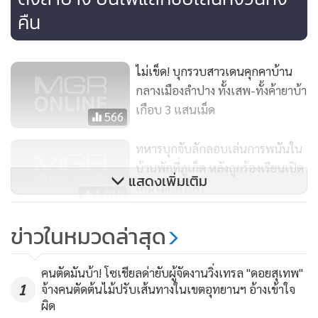
มาก
คืน
ทั้งนี้ ได้มีการสั่งการไปยังหน่วยงานในพื้นที่ ทั้งเจ้าหน้าที่ตำรวจ
และเทศบาลเมืองเขลางค์ ตลอดจนประธานชุมชน คอยสอดส่อง
ไม่เข็ด! บุกรวบสาวเดนคุกคาบ้าน
หากพบว่ามีการกระทำความผิด หรือลักลอบเปิดบ่อนในพื้นที่ก็
กลางเมืองลำปาง ทั้งเสพ-ทั้งค้ายาบ้า
เกือบ 3 แสนเม็ด
ขอให้แจ้งทางอำเภอทราบเพื่อจะได้ดำเนินการตามกฎหมายขั้น
566
เด็ดขาดต่อไป
ทหารบุกจับลักลอบเล่นการพนันใน
บ้านพักที่ภูเก็ต หลังถูกร้องเรียนเปิด
แสดงเพิ่มเติม
เล่นไม่กลัวใคร
1,018
วงแตก! กำนัน ผู้ใหญ่บ้านตำบลลำ
ข่าวในหมวดล่าสุด
แก่น อ.ท้ายเหมือง บุกจับบ่อนพนัน
กลางงานวัดชื่อดัง
322
คนตัดมันบ้า! โซเชียลด่ายับผู้จัดงานวิ่งเทรล "ดอยสุเทพ"
1
จ้างคนตัดต้นไม้ปรับเส้นทางในเขตอุทยานฯ อ้างเข้าใจ
ผิด