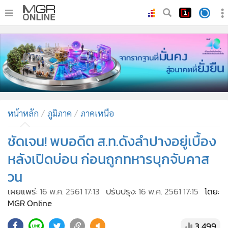
•
หน้าหลัก
•
ทันเหตุการณ์
•
ภาคใต้
•
ภูมิภาค
•
Online Section
หน้าหลัก
ภูมิภาค
ภาคเหนือ
•
บันเทิง
•
ผู้จัดการรายวัน
ชัดเจน! พบอดีต ส.ท.ดังลำปางอยู่เบื้อง
•
คอลัมนิสต์
หลังเปิดบ่อน ก่อนถูกทหารบุกจับคาส
•
ละคร
วน
•
CbizReview
เผยแพร่:
16 พ.ค. 2561 17:13
ปรับปรุง:
16 พ.ค. 2561 17:15
โดย:
•
Cyber BIZ
MGR Online
•
ผู้จัดกวน
3,499