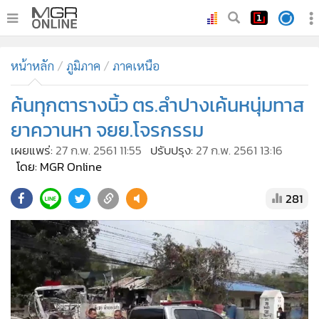
•
หน้าหลัก
หน้าหลัก
ภูมิภาค
ภาคเหนือ
•
ทันเหตุการณ์
•
ค้นทุกตารางนิ้ว ตร.ลำปางเค้นหนุ่มทาส
ภาคใต้
•
ภูมิภาค
ยาควานหา จยย.โจรกรรม
•
Online Section
เผยแพร่:
27 ก.พ. 2561 11:55
ปรับปรุง:
27 ก.พ. 2561 13:16
•
บันเทิง
โดย: MGR Online
•
ผู้จัดการรายวัน
281
•
คอลัมนิสต์
•
ละคร
•
CbizReview
•
Cyber BIZ
•
ผู้จัดกวน