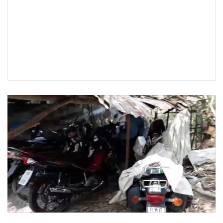
•
เกม
•
วิทยาศาสตร์
•
SMEs
•
หุ้น
•
อินโดจีน
•
กองทุนรวม
•
Celeb Online
•
Factcheck
•
ญี่ปุ่น
•
News1
•
Gotomanager