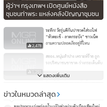
ผู้ว่าฯ กรุงเทพฯ เปิดศูนย์หนังสือ
ต้องหาไม่ได้นำรถมอเตอร์ไซค์มาขายให้ตน แต่ยอมรับว่าในวัน
ชุมชนท่าพระ แหล่งคลังปัญญาชุมชน
เกิดเหตุผู้ต้องหามาเจรจาตกลงจะขายรถมอเตอร์ไซค์คันหนึ่งให้
จริง
ระทึก! วัยรุ่นตีกันปาขวดใส่รถไฟ
อย่างไรก็ตาม ขณะนี้เจ้าหน้าที่ตำรวจได้สอบปากคำเจ้าของร้าน
“หัวตะเข้ - ลาดกระบัง” ชาวเน็ต
และตรวจสอบกล้องวงจรปิดใกล้เคียง เพื่อติดตามค้นหารถ
ถามความปลอดภัยอยู่ที่ไหน
2,478
มอเตอร์ไซค์อีกคันที่ผู้ต้องหาขโมยมาขายต่อ
สยอง..หนุ่มลำปาง เคราะห์ร้าย ถูก
รถปริศนาชนขาขาด-ร่างกระเด็นดับ
1,291
แสดงเพิ่มเติม
จับแล้วโจรย่ามหมาก ที่แท้ 2 ทหาร
เกณฑ์ลาพักเสพยา ชิงทรัพย์ชาวศรี
ข่าวในหมวดล่าสุด
สัชฯ ถี่ยิบ
1,094
ชลประทานเร่งพร่องน้ำแม่ปิงช่วงผ่านตัวเมืองเชียงใหม่