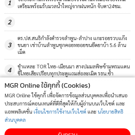
1
เตรียมพร้อมรับมวลน้ำใหญ่จากฝนหนัก จับตา24ชม.
2
ตร.ปส.สนธิกำลังตำรวจลำพูน-ลำปาง แกะรอยรวบแก๊ง
3
ขนยา เช่าบ้านลำพูนซุกคอยทยอยขนยึดยาบ้า 5.6 ล้าน
เม็ด
ชำแหละ TOR ไทย-เมียนมา สางปมมลพิษข้ามพรมแดน
4
ชี้ไทยเสียเปรียบทุกประตูแถมส่อละเมิด รธน.ซ้ำ
MGR Online ใช้คุกกี้ (Cookies)
ข่าวอื่นในหมวด
MGR Online ใช้คุกกี้ เพื่อจัดการข้อมูลส่วนบุคคลเพื่อนำเสนอ
ประสบการณ์คอนเทนต์ที่ดีที่สุดให้กับผู้อ่านบนเว็บไซต์ และ
แอพพลิเคชั่น
เงื่อนไขการใช้งานเว็บไซต์
และ
นโยบายสิทธิ
ส่วนบุคคล
ติดตามข่าวสารผ่านทาง LINE
รับทราบ