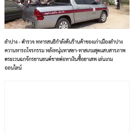
•
Good health & Well-being
•
Green Innovation & SD
•
Management & HR
•
MGR Live
•
Infographic
ลำปาง - ตำรวจ ทหารสนธิกำลังค้นร้านค้าของเก่าเมืองลำปาง
•
การเมือง
ควานหารถโจรกรรม หลังหนุ่มทาสยา-ทาสเกมสุดแสบสารภาพ
•
ท่องเที่ยว
ตระเวนฉกจักรยานยนต์ขายต่อหาเงินซื้อยาเสพ เล่นเกม
•
กีฬา
ออนไลน์
•
ต่างประเทศ
•
Special Scoop
•
เศรษฐกิจ-ธุรกิจ
•
จีน
•
ชุมชน-คุณภาพชีวิต
•
อาชญากรรม
•
Motoring