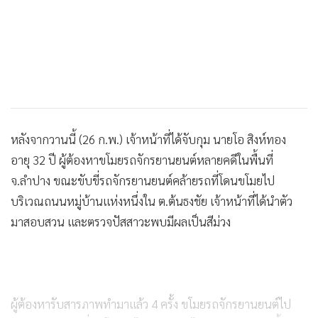
หลังจากวานนี้ (26 ก.พ.) เจ้าหน้าที่ได้จับกุม นายโอ สิงห์ทอง
อายุ 32 ปี ผู้ต้องหาขโมยรถจักรยานยนต์หลายคดีในพื้นที่
จ.ลำปาง ขณะขับขี่รถจักรยานยนต์คล้ายรถที่โดนขโมยไป
บริเวณถนนหมู่บ้านแห่งหนึ่งใน ต.ต้นธงชัย เจ้าหน้าที่ได้นำตัว
มาสอบสวน และตรวจปัสสาวะพบมีผลเป็นสีม่วง
ผู้ต้องหารับสารภาพทำมาแล้ว 4 ครั้ง ขโมยรถจักรยานยนต์ไป