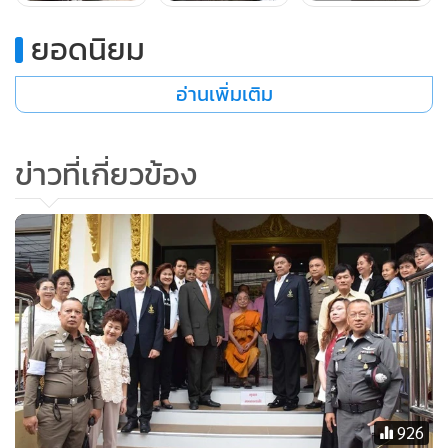
ไปขายให้ร้านรับซื้อของเก่าดังกล่าว
ยอดนิยม
อ่านเพิ่มเติม
ข่าวที่เกี่ยวข้อง
อย่างไรก็ตาม จากการตรวจค้นร้านรับชื้อของเก่า พบด้านหลัง
ร้านมีรถยนต์ และจักรยานยนต์จอดอยู่จำนวนมาก รวมแล้วไม่ต่ำ
กว่า 20 คัน แต่ไม่พบรถจักรยานยนต์ที่ถูกนายโอขโมยมาแต่
926
อย่างใด ซึ่งเจ้าของร้านปฏิเสธและให้การตำรวจว่า นายโอ ผู้