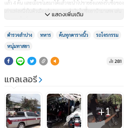
แล้ว 4 คัน และเมื่อขโมยมาได้แล้วจะนำไปขายยังแหล่งรับซื้อของ
เก่าแห่งหนึ่งในตัวเมืองลำปาง และนำเงินไปซื้อยาบ้ามาเสพ เล่น
แสดงเพิ่มเติม
เกมออนไลน์
ตำรวจลำปาง
ทหาร
ค้นทุกตารางนิ้ว
รถโจรกรรม
หนุ่มทาสยา
281
แกลเลอรี
+1
เจ้าหน้าที่ตำรวจได้ติดตามยึดรถจักรยานยนต์คืนได้แล้ว 3 คัน
เหลือเพียง 1 คัน และนายโอให้การต่อเจ้าหน้าที่ตำรวจว่ารถ
มอเตอร์ไซค์อีกหนึ่งคันที่ยังไม่สามารถนำมาคืนได้ เนื่องจากนำ